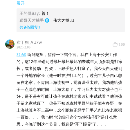
总共凑不出20块，每个人还欠了好几万的债。
展开
绝杀审讯室：当凶手开始说谎，我就要赢了 | 刑警陈文章
03
王的佛Bay
:
善！
肆
猛哥天才捕手
:
伟大之举👍🏻
追杀爆破手：黑白两道都在找他，“不能让他活到16岁”｜
他们不光穷，还很惨，动辄被带到狗场，扒光衣服和鞋
共
9
条回复
刑警陈文章04
子，和藏獒关进同一个笼子，或者被烈犬追着绕圈跑。虐
伍
待尺度堪比缅北，但没有一个孩子敢报警。
布丁狗_AU7w
100
【猛料11】警队里的赏金猎人：最厚的那本卷宗留给我｜
2025.2.06
刑警陈文章05
32:43
听到这里，暂停一下留个言。我在上海干公安工作
陆
的，这12年里碰到过最坏最坏最坏的未成年人顶多就是打家
陈警官把这些一边犯罪、一边受害的孩子“抓捕”到审讯室
给尸体拍一张证件照，让她再看看嫌疑人的脸｜刑警陈文
长，或者抢劫、打架，下狠手把人打瘫了。我今天白天碰到
里，顺藤摸瓜找到了局势变化的根本原因——他们都听命
章06
一个外地的家长（他平时在沪打工的），过完年儿子自己想
于同一个幕后大哥，名叫旺仔。
柒
留在老家，不肯回上海读初中，觉得课业太难。我劝他给孩
村里煞气最重的人，造了一支邪门的枪｜刑警陈文章07
子一点喘息的时间，上海太卷了，学习压力太大对孩子也不
另外付费单集，多支持：
好，是不是有可能让孩子在农村老家读初中试试看？他说孩
【猛料07】回忆“腰子杀手”，老刑警最怕遇到以形补形 |
刚要查旺仔的案底，陈警官就收到了外地派出所所长的提
子留老家就废了，你是不知道农村里野的孩子能有多野，在
嘉宾：陈文章
醒，“别轻易招惹他！”
上海就算考不上高中，念个职校正经学门手艺也比在老家强
杂谈：
一百倍。。。我当时也没细问这个“农村孩子野”是什么意
看见风水先生种树要小心，下面可能有人｜刑警陈文章杂
思，今晚听到这个节目，我真是“开了眼界”了。。。
谈