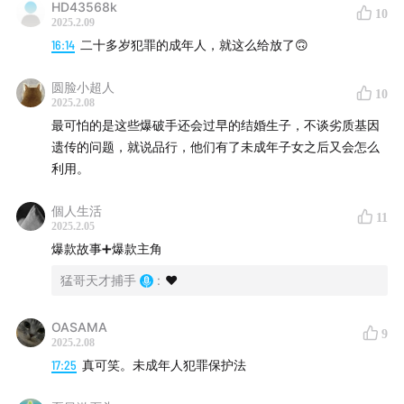
HD43568k
10
2025.2.09
16:14
二十多岁犯罪的成年人，就这么给放了🙃
圆脸小超人
10
2025.2.08
最可怕的是这些爆破手还会过早的结婚生子，不谈劣质基因
遗传的问题，就说品行，他们有了未成年子女之后又会怎么
利用。
個人生活
11
2025.2.05
爆款故事➕爆款主角
猛哥天才捕手
:
❤️
OASAMA
9
2025.2.08
17:25
真可笑。未成年人犯罪保护法