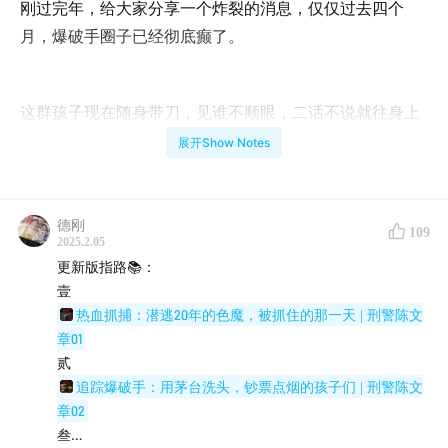
刚过完年，给大家分享一个炸裂的消息，仅仅过去四个
月，爆破手圈子已经彻底癫了。
这群孩子现在随身带刀，见谁不顺眼，二话不说就往身上
捅。他们甚至敢当街袭警，对着监控摄像头撂下一句，“专
展开Show Notes
门弄你公安局的”，就一窝蜂冲上去砍人。被砍伤的正是陈
文章的同事，抢救时头上缝了二十多针。
德刚
109
2025.2.05
更新版指路📚：
陈文章气坏了，接连抓了不少爆破手，审完却大跌眼镜，
壹
这些行凶的少年犯，竟然也是受害者。
热血抓捕：潜逃20年的色魔，被抓住的那一天 | 刑警陈文
章01
贰
在录前两期节目的时候，我对爆破手的印象还是有钱、能
追踪爆破手：用茅台洗头，钞票点烟的孩子们 | 刑警陈文
造，比如拿钞票点烟，拿茅台洗头，一掷千金大摆生日
章02
宴。但这次陈警官抓来的爆破手都穷得叮当响，4个小孩
叁