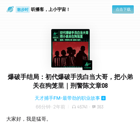
听播客，上小宇宙！
点击下载
散步时
通勤路上
爆破手结局：初代爆破手洗白当大哥，把小弟
关在狗笼里｜刑警陈文章08
天才捕手FM-最带劲的职业故事
66分钟
·
2年前
45741
·
363
大家好，我是猛哥。