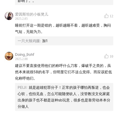
影响了。。
爱因斯坦的小板凳儿
12
2025.2.05
睡前打开这一期是错的，越听越睡不着，越听越难受，胸闷
气短，无能为力。
一只大辣鸡腿
:
加1
Doing_9ohf
10
2025.2.08
建议不要直接使用他们的称呼什么刀客，爆破手之类的，虽
然本来就很5B的名字，但明显它们不这么觉得。而应该贬低
化称呼他们。
PEIJI
:
就是超雄犯罪分子！正常的孩子哪怕再叛逆，也会
心软，也怕见血，怎么可能随便砍人，没管教没文化家庭
出身的孩子也不都是这种sb玩意，很多也是靠劳动本本分
分做人