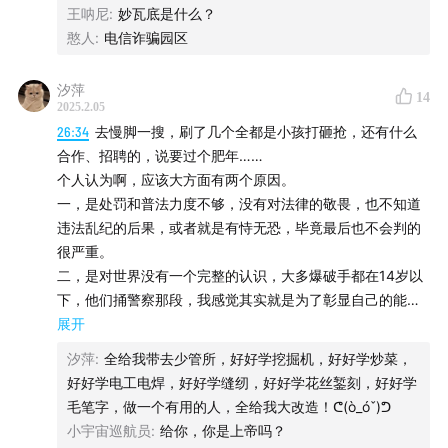
王呐尼
:
妙瓦底是什么？
憨人
:
电信诈骗园区
汐萍
14
2025.2.05
26:34
去慢脚一搜，刷了几个全都是小孩打砸抢，还有什么
合作、招聘的，说要过个肥年……
个人认为啊，应该大方面有两个原因。
一，是处罚和普法力度不够，没有对法律的敬畏，也不知道
违法乱纪的后果，或者就是有恃无恐，毕竟最后也不会判的
很严重。
二，是对世界没有一个完整的认识，大多爆破手都在14岁以
下，他们捅警察那段，我感觉其实就是为了彰显自己的能力
吧，就像大多数人有青春期叛逆一样，当我们渐渐独立，叛
展开
逆反抗的对象大多是家长，而那些没有家长的小孩叛逆反抗
汐萍
:
全给我带去少管所，好好学挖掘机，好好学炒菜，
的对象，或许就是社会和权威。他们选择做这种行为，我认
好好学电工电焊，好好学缝纫，好好学花丝錾刻，好好学
为除了所谓叛逆，另外就是对未来的不确定，他们处于大概
毛笔字，做一个有用的人，全给我大改造！ᕦ(ò_óˇ)ᕤ
对自己未来不幸的发展有一定了解，但又不知道怎么改变的
小宇宙巡航员
:
给你，你是上帝吗？
无力的阶段，他们知道自己在未来或许没有竞争力，或许一