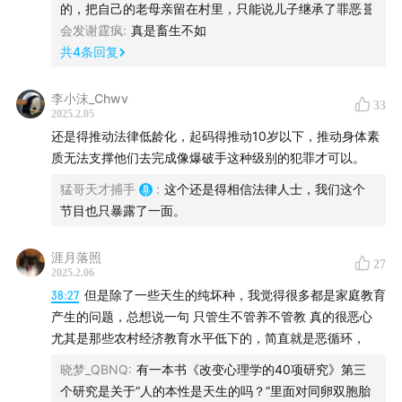
的，把自己的老母亲留在村里，只能说儿子继承了罪恶🧬
陈文章 刑警、天才捕手计划作者
会发谢霆疯
:
真是畜生不如
共
4
条回复
小旋风 天才捕手计划编辑
李小沫_Chwv
33
2025.2.05
主播：
还是得推动法律低龄化，起码得推动10岁以下，推动身体素
质无法支撑他们去完成像爆破手这种级别的犯罪才可以。
@猛哥天才捕手
猛哥天才捕手
:
这个还是得相信法律人士，我们这个
节目也只暴露了一面。
制作人：
涯月落照
27
2025.2.06
小船
38:27
但是除了一些天生的纯坏种，我觉得很多都是家庭教育
产生的问题，总想说一句 只管生不管养不管教 真的很恶心
尤其是那些农村经济教育水平低下的，简直就是恶循环，
晓梦_QBNQ
:
有一本书《改变心理学的40项研究》第三
个研究是关于“人的本性是天生的吗？”里面对同卵双胞胎