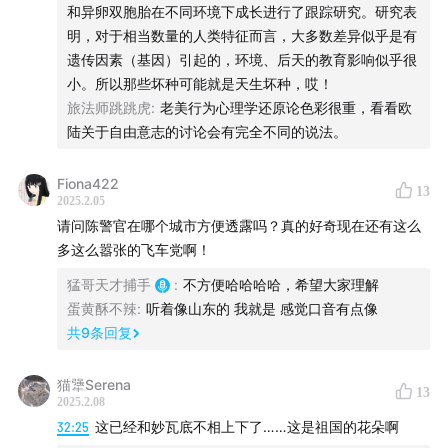
和异卵双胞胎在不同环境下成长进行了跟踪研究。研究表
明，对于相当数量的人类特征而言，大多数差异似乎是有
遗传因素（基因）引起的，环境、后天的教育影响似乎很
小。所以那些坏种可能就是天生坏种，哎！
旅法师跳跳虎
:
老美行为心理学还原论色彩很重，看看欧
陆关于自由意志的讨论会有完全不同的说法。
Fiona422
13
2025.2.05
请问陈警官在哪个城市方便透露吗？真的好奇现在还有这么
多这么嚣张的飞车党啊！
猛哥天才捕手
:
不方便哈哈哈哈，希望大家理解
蛋黄酥不辣
:
听着像山东的 我就是 感觉口音有点像
共
9
条回复
猫犟Serena
13
2025.2.08
32:25
这已经和妙瓦底不相上下了……这是祖国的花朵啊