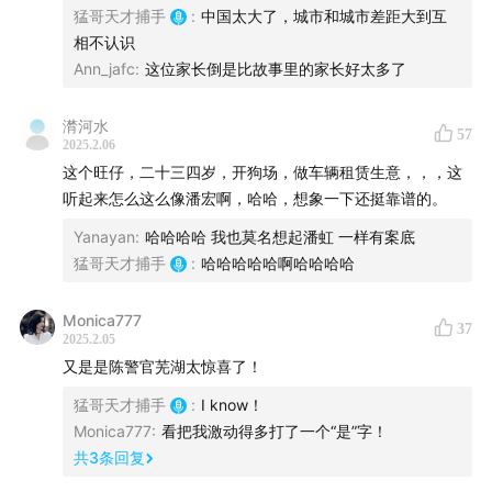
旺仔到底是什么来路？靠什么“本事”在爆破手圈子里一手
猛哥天才捕手
:
中国太大了，城市和城市差距大到互
三叔年轻时的故事：公众号《血色海洛因》
遮天？这次他也能无罪逃脱吗？
相不认识
Ann_jafc
:
这位家长倒是比故事里的家长好太多了
这期节目是爆破手系列的阶段性完结篇，也是最紧跟实况
潸河水
57
2025.2.06
的一期。在节目结尾，我问陈文章能否预测他们今后会向
这个旺仔，二十三四岁，开狗场，做车辆租赁生意，，，这
什么模式发展，他没有任何犹豫地说，变化一定会有，但
听起来怎么这么像潘宏啊，哈哈，想象一下还挺靠谱的。
我们永远猜不到下一步。
Yanayan
:
哈哈哈哈 我也莫名想起潘虹 一样有案底
猛哥天才捕手
:
哈哈哈哈哈啊哈哈哈哈
一起来听故事吧！
Monica777
37
2025.2.05
又是是陈警官芜湖太惊喜了！
猛哥天才捕手
:
I know！
时间轴：
Monica777
:
看把我激动得多打了一个“是”字！
共
3
条回复
07:06
已经“上岸”的爆破手现状