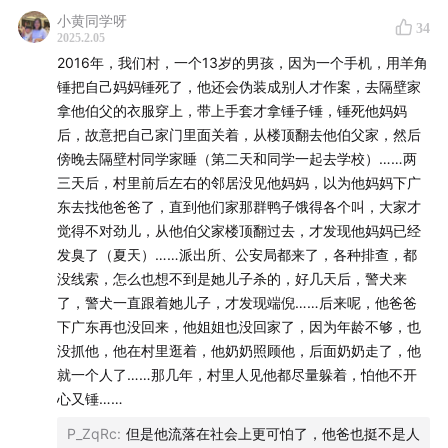
小黄同学呀
12:51
从小偷小摸变成当街砍人
34
2025.2.05
2016年，我们村，一个13岁的男孩，因为一个手机，用羊角
18:15
刑警被爆破手围攻如何自救？
锤把自己妈妈锤死了，他还会伪装成别人才作案，去隔壁家
拿他伯父的衣服穿上，带上手套才拿锤子锤，锤死他妈妈
24:37
搞钱新套路：先抢再骗
后，故意把自己家门里面关着，从楼顶翻去他伯父家，然后
傍晚去隔壁村同学家睡（第二天和同学一起去学校）……两
29:44
少儿不宜的视频证据
三天后，村里前后左右的邻居没见他妈妈，以为他妈妈下广
东去找他爸爸了，直到他们家那群鸭子饿得各个叫，大家才
40:20
他从警察局讹走3万块
觉得不对劲儿，从他伯父家楼顶翻过去，才发现他妈妈已经
发臭了（夏天）……派出所、公安局都来了，各种排查，都
48:26
全城爆破手的幕后大哥
没线索，怎么也想不到是她儿子杀的，好几天后，警犬来
了，警犬一直跟着她儿子，才发现端倪……后来呢，他爸爸
55:00
最穷的爆破手
下广东再也没回来，他姐姐也没回家了，因为年龄不够，也
没抓他，他在村里逛着，他奶奶照顾他，后面奶奶走了，他
就一个人了……那几年，村里人见他都尽量躲着，怕他不开
心又锤……
嘉宾：
P_ZqRc
:
但是他流落在社会上更可怕了，他爸也挺不是人