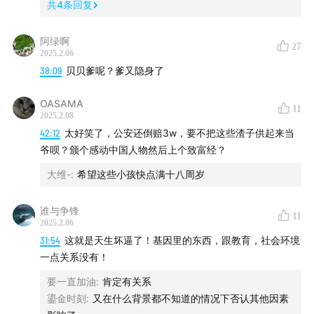
共
4
条回复
无是处，或许庸庸碌碌，他们不甘，但是没有一个良好的路
径去改变这个未来，当此时有人告诉他们说14岁以下不判
阿绿啊
27
刑，来我这做小弟，还给你钱，给你住，给你吃，带你潇潇
2025.2.06
洒洒，没有人会抵住这个诱惑，这或许就是他们犯罪的原
38:09
贝贝爹呢？爹又隐身了
因。
我至少到现在认为，犯罪动机的了解和报告是有益的，它可
OASAMA
11
以告诉我们，犯罪动机背后隐藏的社会原因，或者我们需要
2025.2.08
警惕的危险因素，但他们该承担的责任是由法律裁定的，需
42:12
太好笑了，公安还倒赔3w，要不把这些渣子供起来当
要承担的一个都不能少。
爷呗？颁个感动中国人物然后上个致富经？
大维-
:
希望这些小孩快点满十八周岁
谁与争锋
11
2025.2.06
31:54
这就是天生坏逼了！基因里的东西，跟教育，社会环境
一点关系没有！
要一直加油
:
肯定有关系
鎏金时刻
:
又在什么背景都不知道的情况下否认其他因素