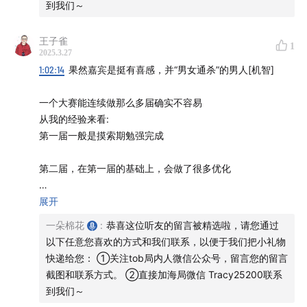
人、粤菜钟师傅
到我们～
一样，十分亲和。在金蝶的实习经历让我获益匪浅，找到了
自己职涯目标，最后祝伟纯老师事业蒸蒸日上，金蝶开发者
金蝶云·苍穹作为领先的企业级AI平台，基于云原生与AI原
王子雀
1
大赛越办越好，也祝局内人博客越办越火！
生技术构建技术、数据、模型、可信四大能力体系，结合
2025.3.27
1:02:14
果然嘉宾是挺有喜感，并“男女通杀”的男人[机智]
低代码高生产力套件与AI管理智能中枢，赋能企业构建敏
捷、稳定、智能的数智化能力，支撑全场景智能应用部
一个大赛能连续做那么多届确实不容易
署，驱动企业智能化转型与高质量发展。
从我的经验来看:
第一届一般是摸索期勉强完成
【提要📒】
第二届，在第一届的基础上，会做了很多优化
🎯 大赛的商业价值：为什么要做？
第三届，则是优化最巅峰的时候，往往也是规模最大的一届
展开
📌
00:08
开发者生态 = 企业增长新引擎
一朵棉花
:
恭喜这位听友的留言被精选啦，请您通过
到第四届时，就会开始陷入如何更好创新的困境，这时候需
为什么 B 端企业需要开发者大赛？
以下任意您喜欢的方式和我们联系，以便于我们把小礼物
要在整体机制上看能否一个大的改版
快递给您： ①关注tob局内人微信公众号，留言您的留言
对标 Salesforce、微软等国际科技公司，通过开发者生
截图和联系方式。 ②直接加海局微信 Tracy25200联系
态促进技术创新和市场扩展
到第五届时，也是在第四届基础上继续优化迭代，以此循环
到我们～
金蝶云苍穹的生态增长策略
：