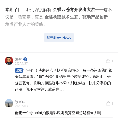
本期节目，我们深度解析
金蝶云苍穹开发者大赛
——这不
仅是一场竞赛，更是
金蝶构建技术生态、驱动产品创新、
培养行业人才的策略
。
🔹 预算有限，如何用“生态杠杆”撬动增长？
展开Show Notes
🔹 B 端活动如何突破品牌曝光瓶颈，带来实际业务转化？
🔹 跨部门协作难，如何让市场、产品、销售团队主动支
持？
海局
1
2025.3.27
🔹 高校开发者赛道如何成为“种草式”长期用户增长引擎？
宝子们！快来评论区畅所欲言啦😉！每一条评论我们都
置顶
🔹 6 届赛事如何持续创新，确保公司高层持续关注？
会认真看哦。我们会精心挑选出三个精彩评论，送出由「金
蝶云苍穹」赞助的超酷咖啡杯🎁！别犹豫啦，快来分享你的
🎯
如果你在做开发者运营、B 端营销、生态增长，或正苦
想法，说不定幸运儿就是你……
恼活动如何突破瓶颈，这期节目将提供可落地的实战策
略，帮你将活动打造成真正的业务增长引擎！
诶Vira
1
2025.5.03
能把一个小point拍微电影说明预算空间还是相当大啊