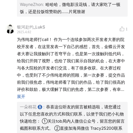
WayneZhon
:
哈哈哈，微电影没花钱，请大家吃了一顿
饭，还是拉饭馆赞助的……片尾致谢
银河赴约_LukS
1
2025.4.02
为伟纯老师打call！ 作为一个连续参加两次开发者大赛的院
校开发者，在这里发表一下自己的感想，首先，金蝶云开发
者大赛让我接触到了苍穹平台，也是第一次接触到低代码，
给我们开阔了视野，也给了我们展示自我的机会，在大赛中
与各大院校的开发者们交流，有了很多收获。在大赛过程
【主播👨🏻👩🏻】大海/棉花
中，也受到了不少伟纯老师的照顾，第一次参赛，提交作品
前我们很焦虑，伟纯老师看了我们的作品，给了我们很高的
【嘉宾👨🏻】钟伟纯，目前就职于金蝶，在金蝶云苍穹平
评价和鼓励，极大缓解了我们的焦虑，第二次参赛，有幸进
台做开发者运营负责人，其核心职责包括技术布道、需求
入决赛现场答辩，我们赛道的答辩场次是在下午，举办学校
展开
转化、生态共建，致力于连接开发者与产研团队，共创共
没有给参赛者提供餐食，外出吃饭时间很紧张，伟纯老师特
一朵棉花
:
恭喜这位听友的留言被精选啦，请您通过
赢！
地给我们参赛者买了补给，让我们专心准备比赛，当时真的
以下任意您喜欢的方式和我们联系，以便于我们把小礼物
十分感动。通过大赛，我第一次获得了国家级奖项，也获得
快递给您： ①关注tob局内人微信公众号，留言您的留言
#个人标签 金蝶最有活力的男人、将男德践行到底的男
了进入金蝶实习的机会，在来到金蝶后，伟纯老师也十分热
截图和联系方式。 ②直接加海局微信 Tracy25200联系
情，对我们几个同期的实习生十分关照，就像对待自己弟弟