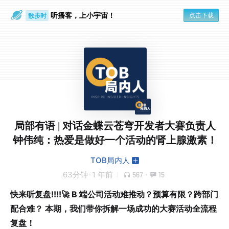
听播客，上小宇宙！
点击下载
散步时
通勤路上
局部有语 | 对话金蝶云苍穹开发者大赛负责人
钟伟纯：热爱是做好一个活动的肾上腺激素！
TOB局内人
63分钟
·
1 年前
567
·
15
快来听复盘!!!!🚀 B 端公司活动难推动？预算有限？跨部门
配合难？ 本期，我们带你拆解一场成功的大赛活动全流程
复盘！