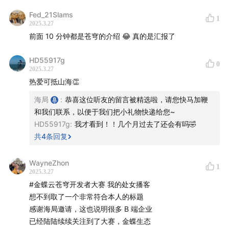
我到第六届时，就把赛事交出去，开始做别的项目了，因为
提升开发者数量
：扩大平台开发者群体，提高苍穹
Fed_21Slams
1
实在是会有点“疲倦”
PaaS 平台活跃度
2025.3.27
前面 10 分钟都是苍穹的介绍 😂 真的是汇报了
孵化 ISV 伙伴产品
：推动企业应用市场繁荣，促进商业
听嘉宾说，2022年开始接，目前做了3年，但听起来还是很
化落地
有激情的样子，还是挺棒的，不愧是金蝶“最有活力的男人”
HD55917g
0
品牌升级
：打破“金蝶=财务软件”固有认知，提升技术品
2025.3.27
牌形象
热爱可抵山海👏
海局
:
恭喜这位听友的留言被精选啦，请您快马加鞭
📌
05:15
赛事设计：如何精准吸引开发者？
和我们联系，以便于我们把小礼物快递给您~
HD55917g
:
我才看到！！几个月过去了还会有吗🤣
三大赛道，精准覆盖目标开发者
共
4
条回复
院校赛道（高校开发者）
：搭建技术人才梯队，为企业
培养未来开发者
WayneZhon
1
企业赛道（ISV 伙伴）
：孵化基于苍穹平台的行业解决
2025.3.27
方案，加速商业化落地
#金蝶云苍穹开发者大赛 我的处女播客
想不到取了一个非常符合本人的标题
个人赛道（自由开发者）
：促进生态活力，沉淀可复用
感谢海局邀请，这也说明很多 B 端企业
技术组件，降低企业交付成本
已经陆陆续续关注到了大赛，金蝶生态
衡量大赛成功的核心指标
：