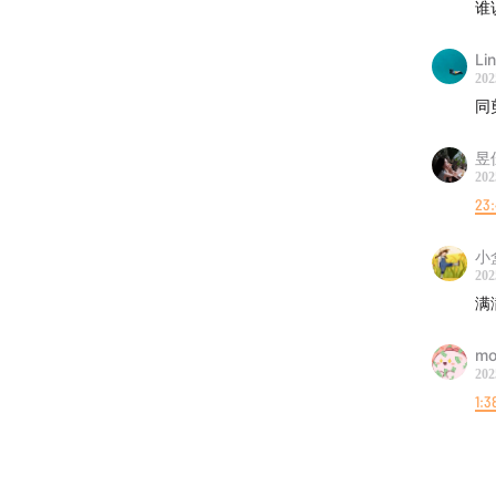
谁
24:19
：
L
袍加身
202
同
27:23
：
“好再来
昱
202
23
32:13
：
脑髓地
小
202
39:45
：
满
集：
李
m
42:27
：
202
1:3
46:12
：
漫主义