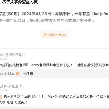
，不干人事的国企人事。
益·第0期】2024年4月23日世界读书日，开卷有益（kai juă
在一周年纪念日，我们以好友聊天局的形式和大家分享：
客的初心与热望，我所经历的温暖、感动、低谷、拧巴都和大家
展开Show Notes
制作的幕后秘辛，佛系运营的松弛哲学× 读书赛道的卷王疾驰 ×
aniel是蛋妞不是妞
南；
5.4.23
ax提到的桃桃老师和Jenny老师我都串过台了哎！！感觉会很快就认识Ma
来的改版计划。
马思远Max
:
已订阅
棚的灯光暗下，你我的生活才真正亮起，毕竟“读读书，聊聊天，
佳Liz-入场邀请
比书里的故事更精彩”。
5.4.24
47
我竟然听到了我的名字！！！Max哥 你的记忆里我竟然还是一个线下
制作人Max特别喜欢的 《the sound of silence》
人啊 哈哈 可爱死了