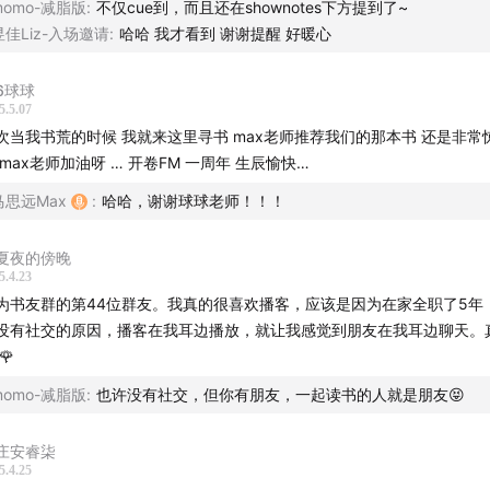
做播客是一件长期主义的事，一开始我只给自己两个硬性指标。
momo-减脂版
:
不仅cue到，而且还在shownotes下方提到了~
昱佳Liz-入场邀请
:
哈哈 我才看到 谢谢提醒 好暖心
一次上编辑推荐，才知道原来“同时收听100+”并不是显示上限
：
6球球
关于意识的一切
）
5.5.07
次当我书荒的时候 我就来这里寻书 max老师推荐我们的那本书 还是非常
流量来袭，最大感受竟是焦虑。
 max老师加油呀 … 开卷FM 一周年 生辰愉快…
雨中筛子理论——好运并非好事，反而让我无所适从。最后自洽于
马思远Max
:
哈哈，谢谢球球老师！！！
莫问前程”。
夏夜的傍晚
热点回避型人格，但总能莫名其妙撞上热点的玄学体质。（提到
5.4.23
为书友群的第44位群友。我真的很喜欢播客，应该是因为在家全职了5年
食者
，
我的阿勒泰
，
双11历史
，
618张雪峰
，
庆余年2
）
没有社交的原因，播客在我耳边播放，就让我感觉到朋友在我耳边聊天。
🌹
播客领域最强能力是什么热点都能快速聊透，这是需要知识储备
momo-减脂版
:
也许没有社交，但你有朋友，一起读书的人就是朋友😝
作为阳光开朗大男孩，内心还是会有阴暗爬行的嫉妒，那一刻，
庄安睿柒
5.4.25
陌生。（提到的单集：
被讨厌的勇气
）