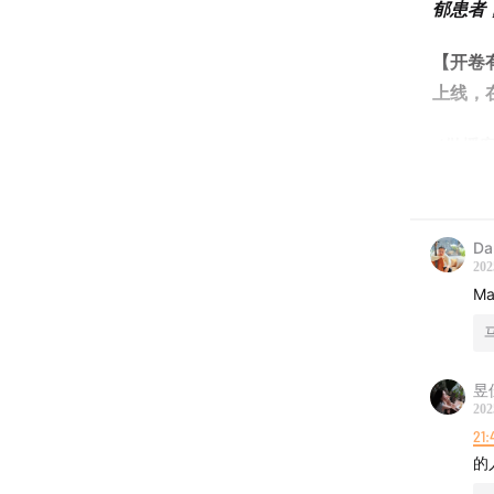
郁患者
【开卷有
上线，
√做播
见；
√节目
D
避坑指
202
M
√接下
当录音
昱
身永远
202
21:
本期音乐是
的