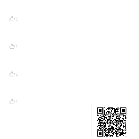
想被黄
1
标定位
1
破产
，
1
到的单
1
空的浪