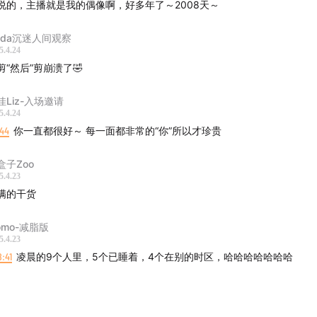
说的，主播就是我的偶像啊，好多年了～2008天～
想要流量又不追，别人火了我嫉妒——深受文青病荼毒，做梦都
inda沉迷人间观察
，但还端着欲拒还迎的扭捏姿态。（提到的单集：
逝去的盛宴
）
5.4.24
剪“然后”剪崩溃了🤣
一直佛系运营不过多设计。“纯首动”=纯素人+首档+冷启动，目
”。
佳Liz-入场邀请
5.4.24
:44
你一直都很好～ 每一面都非常的“你”所以才珍贵
播放数据比较好的几期节目都是意料之外。（提到的单集：
老后
狱
，
香水
，
关于意识的一切
）
盒子Zoo
5.4.23
谈谈个人最喜欢的一期，“读书是甜的”在那一刻具象化了。（提
满的干货
翠利
）
omo-减脂版
关于情怀和赚钱，我希望节目能养活自己。
5.4.23
8:41
凌晨的9个人里，5个已睡着，4个在别的时区，哈哈哈哈哈哈哈
我为什么要做播客？答案既有脚踏实地的时间切口，也有仰望星
。