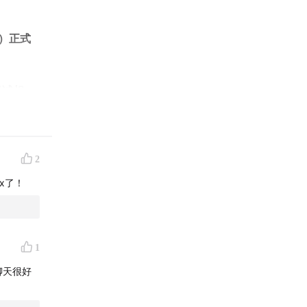
n）正式
坦诚相
新手期的
2
x了！
生活本
1
聊天很好