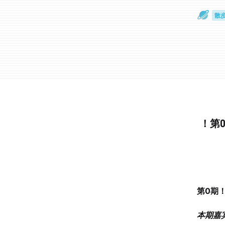
散
通
！第
第0期
本期嘉