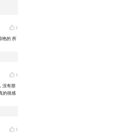
。（提到
1
惊艳的 所
“但行
1
的单
，没有朋
真的很感
支撑
我觉得
1