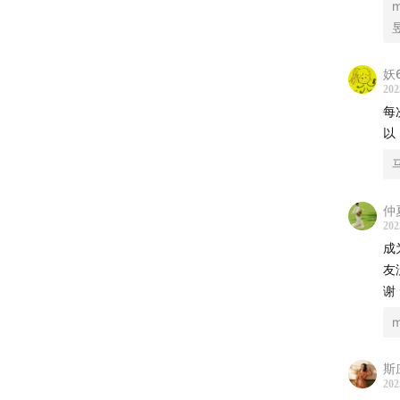
3:12
：
4:4
：第
的单集
妖
202
每
6:13
：
以
8:14
：
好事，
仲
10:26
：
202
成
集：
素
友
谢 
15:59
：
的。
18:46
：
斯
202
自己很