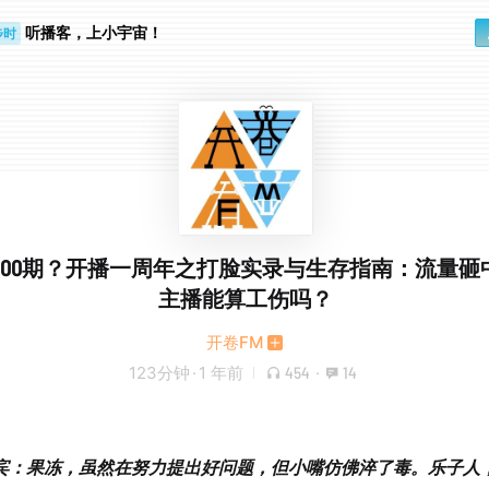
听播客，上小宇宙！
步时
勤路上
000期？开播一周年之打脸实录与生存指南：流量砸
主播能算工伤吗？
开卷FM
123分钟
·
1 年前
454
·
14
！
宾：果冻，虽然在努力提出好问题，但小嘴仿佛淬了毒。乐子人