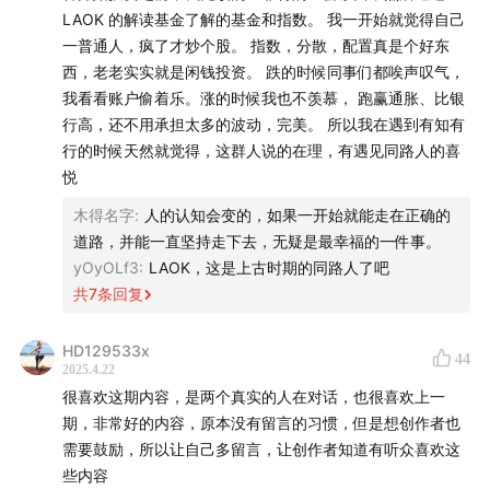
LAOK 的解读基金了解的基金和指数。 我一开始就觉得自己
26:42
2017年实证至今，做对了哪些事？
一普通人，疯了才炒个股。 指数，分散，配置真是个好东
西，老老实实就是闲钱投资。 跌的时候同事们都唉声叹气，
29:39
分散意味着杜绝了异常值
我看看账户偷着乐。涨的时候我也不羡慕， 跑赢通胀、比银
行高，还不用承担太多的波动，完美。 所以我在遇到有知有
34:43
那又有哪些事做得不够好？
行的时候天然就觉得，这群人说的在理，有遇见同路人的喜
悦
36:41
命运之路，从未分叉⭐️
木得名字
:
人的认知会变的，如果一开始就能走在正确的
41:10
要是不这么干，老子就不干了
道路，并能一直坚持走下去，无疑是最幸福的一件事。
yOyOLf3
:
LAOK，这是上古时期的同路人了吧
44:06
聊聊有知有行三大策略：长钱账户，稳钱账户，海
共
7
条回复
外长钱
HD129533x
44
2025.4.22
48:39
孟岩理想中的投顾，长什么样？
很喜欢这期内容，是两个真实的人在对话，也很喜欢上一
期，非常好的内容，原本没有留言的习惯，但是想创作者也
49:27
投资的本质是保证你的购买力不下降
需要鼓励，所以让自己多留言，让创作者知道有听众喜欢这
些内容
50:42
指数投资的几个超额回报⭐️