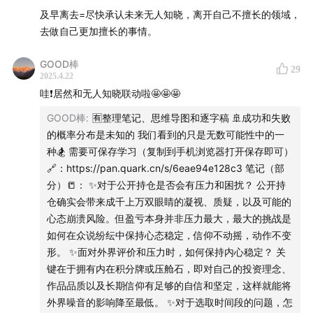
亦步亦趋：大部分时候跟随，不做决策，不认为比市场知道
及早离去=尽快承认未来无人知晓，离开自己不擅长的领域，
的更多、更有把握。少数机会时，积累一点超额收益。
去做自己更加擅长的事情。
「✅决策」
GOOD棒
29
关注决策的过程，而不关注决策的结果。
2025.4.22
决策是过程导向，短期涨跌结果不由决策质量决定。
哇❗️居然和无人知晓联动啦🤩🤩🤩
更敏感是真的准确？还是噪音？
GOOD棒
:
🈶️整理笔记、思维导图和逐字稿 🚢成功和失败
投资里最简单的最有效，不要给系统太多复杂性的变量。
的概率分布是未知的 我们看到的只是无数可能性中的一
回到市场上，知道你在赚谁的钱？利用了市场的哪些特征？
种🏂 需要可保存学习（复制到手机浏览器打开保存即可）
🔗：https://pan.quark.cn/s/6eae94e128c3 笔记（部
「✅分散配置」
分）📒： ✨对于公开持仓是否会有压力和困扰？ 公开持
敢于在这个市场上和别人不一样，尤其是那些非常贵的品
仓确实会带来成千上万双眼睛的凝视、质疑，以及可能的
种，涨的非常好的时候。
心态崩溃风险。但盈亏本身并非压力最大，最大的挑战是
1）集中
如何在众说纷纭中保持心态稳定，信仰不动摇，动作不变
要么在贵的时候集中追进去，要么在它跌下来的时候集中。
形。 ✨面对外界评价和压力时，如何保持内心稳定？ 关
中概的集中：太贵的时候追进去的，跌了1/3抄底抄早了的。
键在于拥有内在积分牌或压舱石，即对自己的投资理念、
离场是一种集中，集中全部在现金上。
作品品质以及长期信仰有足够的自信和坚定，这样就能将
费德勒很少，巴菲特很少，我很喜欢他们，但他不在我可以
外界噪音的影响降至最低。 ✨对于选取时间段的问题，怎
选择的范围里。