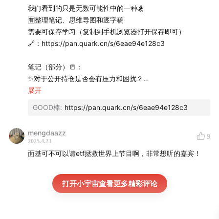
我们看到的只是无数可能性中的一种🏂
🈶️整理笔记、思维导图和逐字稿
需要可保存学习（复制到手机浏览器打开保存即可）
🔗：https://pan.quark.cn/s/6eae94e128c3
笔记（部分）📒：
✨对于公开持仓是否会有压力和困扰？
公开持仓确实会带来成千上万双眼睛的凝视、质疑，以及可
展开
能的心态崩溃风险。但盈亏本身并非压力最大，最大的挑战
GOOD棒
:
https://pan.quark.cn/s/6eae94e128c3
是如何在众说纷纭中保持心态稳定，信仰不动摇，动作不变
形。
mengdaazz
9
2025.4.23
✨面对外界评价和压力时，如何保持内心稳定？
面基可不可以请etf拯救世界上节目啊，非常想听的嘉宾！
关键在于拥有内在积分牌或压舱石，即对自己的投资理念、
作品品质以及长期信仰有足够的自信和坚定，这样就能将外
打开小宇宙查看更多精彩评论
界噪音的影响降至最低。
✨对于选取时间段的问题，怎么看？