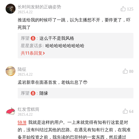
🎯
时间轴：
长时间发财的正确姿势
125
2025.4.22
00:21
投资实证的压力：千万双眼睛的凝视和质疑
推送给我的时候吓了一跳，以为主播想不开，要停更了，吓
死我了
06:04
孟岩创作的压舱石
厚望
:
这么干不是我风格
星星废话多
:
哈哈哈哈哈哈哈哈哈
07:21
当你完全投资在β上，而中国的β又比较弱，怎么
共
11
条回复
办？
陆征
12:33
如何看待12%的预期年化收益？
80
2025.4.22
孟岩新章在面基首发，老钱出息了🥹
17:08
为什么能在波动上和中证全指亦步亦趋，但是长期又
厚望
:
随缘
大幅跑赢
20:48
有知有行的温度计，和基于此的择时
红发雪糕筒
64
2025.4.22
59:18
我就是这样的用户。一上来就觉得有知有行这套是对
22:30
决策是过程导向的，短期涨跌觉过不由决策质量决
的，没有纠结过其他的岔路。在遇见有知有行之前，在我准
定
备开始投资之前，我先读的巴菲特的一套东西，然后通过