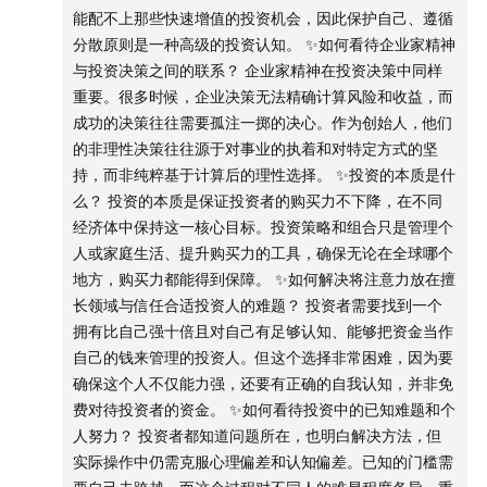
能配不上那些快速增值的投资机会，因此保护自己、遵循
「✅企业决策」
分散原则是一种高级的投资认知。 ✨如何看待企业家精神
张维迎《重新理解企业家精神》真正的企业家做事是用心计
与投资决策之间的联系？ 企业家精神在投资决策中同样
算的。
重要。很多时候，企业决策无法精确计算风险和收益，而
很多企业决策无法计算风险、收益，事后看非常好的决策是
成功的决策往往需要孤注一掷的决心。作为创始人，他们
孤注一掷。
的非理性决策往往源于对事业的执着和对特定方式的坚
创始人对一个企业足够重要，因为他可以做出非理性的决
持，而非纯粹基于计算后的理性选择。 ✨投资的本质是什
策。
么？ 投资的本质是保证投资者的购买力不下降，在不同
不是认为未来赔率足够大、能赚足够多的钱，而是这就是我
经济体中保持这一核心目标。投资策略和组合只是管理个
做这件事儿的目的，如果不这么做就别做了。
人或家庭生活、提升购买力的工具，确保无论在全球哪个
地方，购买力都能得到保障。 ✨如何解决将注意力放在擅
「✅投顾」
长领域与信任合适投资人的难题？ 投资者需要找到一个
有知有行三大策略：长钱账户，稳钱账户，海外长钱
拥有比自己强十倍且对自己有足够认知、能够把资金当作
过去几年，中国所有的投顾策略，最大的问题在于超配A股，
自己的钱来管理的投资人。但这个选择非常困难，因为要
虽然多元，但美股、黄金配的不够。
确保这个人不仅能力强，还要有正确的自我认知，并非免
1）海内外
费对待投资者的资金。 ✨如何看待投资中的已知难题和个
如果未来在国外生活消费，匹配美元资产投资。
人努力？ 投资者都知道问题所在，也明白解决方法，但
如果未来在国内生活消费，匹配人民币资产投资。
实际操作中仍需克服心理偏差和认知偏差。已知的门槛需
并且尽可能的跟上这个国家的购买力，在此基础上选择好的