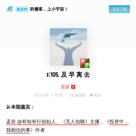
散步时
通勤路上
听播客，上小宇宙！
点击下载
E105. 及 早 离 去
面基
80分钟
·
1 年前
98766
·
634
🎤
本期嘉宾：
孟岩 @有知有行创始人、《无人知晓》主播
，《
投资中，
我相信的事
》作者