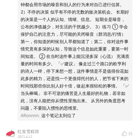
站在现在的时点上，未来是未知的。
钟都会用市场的噪音和别人的行为来对自己进行估算。
《金钱心理学》，美股历史上在10年周期里，获得较低收益
2）不停的决策 似乎有不停的无数的做决策机会。 长期好
的概率大于10%。
的决策是一个人的认知、情绪、信息。 短期全是噪音，
同理，在2005年投A股的人和2015年投A股的人，眼中的A
公布的净值越少，对生活的干扰越少。 3）练习 ① 学会
股是不一样。
保护自己的注意力，尽可能的关闭噪音（群消息/行情）
第一，你知道的时候别人早都知道了；第二，你对这件事
「✅预期年化收益 - 12%」
情究竟有多深的认知，导致这个信息如此重要，要第一时
= 沪深300长期收益8% + 超额收益4%
间知道。 ② 在当时这件事上能沉浸多深（心流） 充满质
过去几年，中国资产贝塔较弱，不要指望在这种灾难下，硬
量的时间有多少。 「✅建议」 像走过三个路口的欧亨利
做出阿尔法。
的诗人一样，停下来想一想，这件事情是不是值得你花如
周期，是世界最底层的规律之一，代表人性，始终存在。
《
命运之路，从未分叉
》
此多的精力，还是找一个更值得托付的人，把节省下来的
最贵的是，在大家都不相信的地方做出一些非共识的正确。
时间找那些你比别人好十倍，做起来很轻松的事情。 「✅
以下图片均来自《
投资中，我相信的事
》
当头棒喝」 非不可逆的痛苦是人生最好的礼物，若非如
「🌡温度计的决策」
此，没有人能把你从惯性里拖出来。 从另外的角度思考
最有价值是15°以下、和70°以上（特别贵），不跟随市场，
问题，不要陷入惯性的思维里。
对抗。其他时候不应该把注意力放在投资上，不应该关注、
ARonnnn
:
这个笔记太到位了
做决策。
实盘账户和中证全指收益率走势图，高度相关，但是长期又
红发雪糕筒
35
大幅跑赢。
2025.4.22