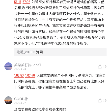
56:17
57:02
知道有知有行和孟岩完全是从老钱你的播客，然
后相见恨晚把大部分砖都搬到了有知有行的长稳海，因为它
是唯一一个我作为普通人能看懂它要做什么，我要做什么，
预期结果是什么，并且有实证的一个投资产品，其实市场上
很难找到这样的产品的。我其实挺惊讶这期老钱对于有知有
行的想法比如收容所。如果能在一个很长的时期都能有个年
化5到6我觉得已经很超额了。短期赚大钱的例子很多的身边
就有不少，但7年能保持年化6%的真的很少很少。
毛毛_cX30
:
赞同
菜菜菜籽酱JaneT
10
2025.4.24
1:07:53
1:07:46
人最重要的资产不是时间，是注意力。注意力
比时间还稀缺。你把注意力放在投资上和自己做得比别人好
十倍的地方上，哪个回报率更高呢？显然是后者。
GOOD棒
10
2025.4.22
🚢成功和失败的概率分布是未知的