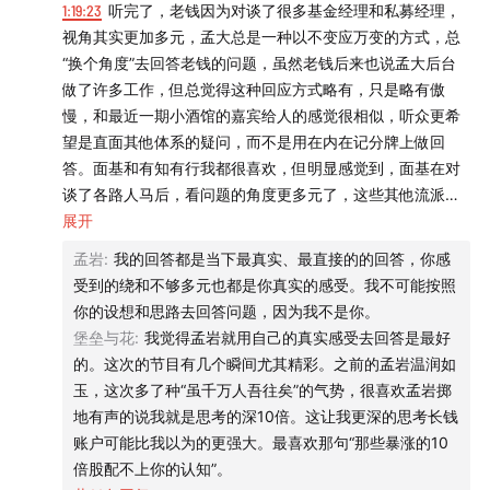
1:19:23
听完了，老钱因为对谈了很多基金经理和私募经理，
视角其实更加多元，孟大总是一种以不变应万变的方式，总
“换个角度”去回答老钱的问题，虽然老钱后来也说孟大后台
做了许多工作，但总觉得这种回应方式略有，只是略有傲
慢，和最近一期小酒馆的嘉宾给人的感觉很相似，听众更希
望是直面其他体系的疑问，而不是用在内在记分牌上做回
答。面基和有知有行我都很喜欢，但明显感觉到，面基在对
谈了各路人马后，看问题的角度更多元了，这些其他流派的
大佬，也都是顶尖的投资者，从成绩来看，佼佼者不在少
展开
数。
孟岩
:
我的回答都是当下最真实、最直接的的回答，你感
另外，在投资上追求更好的结果，拿市场先生的奖学金，也
受到的绕和不够多元也都是你真实的感受。我不可能按照
是很多人希望在投资中做到的事情。并不是所有人都能在职
你的设想和思路去回答问题，因为我不是你。
场上获得成功和足够增长的空间（从逻辑上想也是），更多
堡垒与花
:
我觉得孟岩就用自己的真实感受去回答是最好
人在职业上也许是平平或者瓶颈，想花时间在投资上学习，
的。这次的节目有几个瞬间尤其精彩。之前的孟岩温润如
取得更好的成绩。这也是有些人选择长稳海，有些选择私募
玉，这次多了种“虽千万人吾往矣”的气势，很喜欢孟岩掷
公募，有些自己做个股的原因吧
地有声的说我就是思考的深10倍。这让我更深的思考长钱
账户可能比我以为的更强大。最喜欢那句“那些暴涨的10
倍股配不上你的认知”。