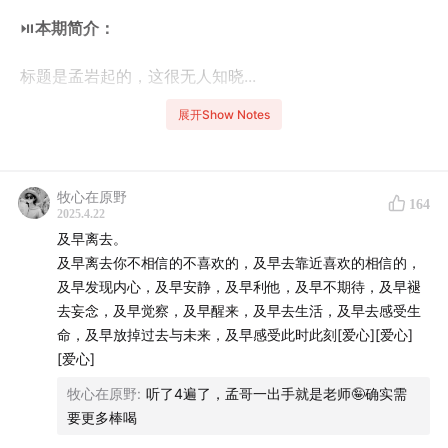
⏯️
本期简介：
标题是孟岩起的，这很无人知晓...
展开Show Notes
孟岩最近出了第二本跟投资有关的小册子，我们借这本
书，聊了聊他2017年在众目睽睽之下开启的投资实证——
结果如何？这一路感受如何？做对了哪些？又有哪些没做
牧心在原野
164
好？关于完全投资贝塔能获得哪些阿尔法？有知有行到底
2025.4.22
想做成什么目标等等。
及早离去。
及早离去你不相信的不喜欢的，及早去靠近喜欢的相信的，
我们还聊了这期节目封面背后的小故事、理想中的投顾、
及早发现内心，及早安静，及早利他，及早不期待，及早褪
能力圈和投资的本质...
去妄念，及早觉察，及早醒来，及早去生活，及早去感受生
命，及早放掉过去与未来，及早感受此时此刻[爱心][爱心]
欢迎收听本期节目。
[爱心]
牧心在原野
:
听了4遍了，孟哥一出手就是老师🤪确实需
感谢@仝仝、港港对节目制作的帮助。
要更多棒喝