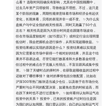
么看？ 选取时间段确实有影响，尤其在中国投顾圈中，
集中是获得异常值的条件，代表你跟世界的不确定性对抗。
过去几年资产贝塔较弱，导致收益不理想。不过，这只是
巴菲特的集中是在他真的能力圈里。
某个阶段的现象，周期性规律意味着市场和经济会有起伏
集中，是赌性？还是真的比市场知道更多，敢于集中？
变化，长期来看，贝塔的表现并非一成不变。 ✨为什么实
2）分散
盘账户与中证全指的相关性很高，同时又跑赢了50个点
唯一确定的事情是不确定性会变大，此时最重要的是分散。
左右？ 相关性高是因为大部分时间是在跟随市场波动，
分散意味着杜绝了异常值，但在值得bat的地方bat一下。
但在市场温度较低时（如15度以下）或特定行业出现明显
你自己的认知和运气凭什么配得上涨得最好的吗？
低估时，我会把握机会进行操作，从而实现超额收益。 ✨
与回本的距离：让已有的投资账户过时的是我们的认知。
投资结果难以实现的原因是什么？ 投资结果难以实现是
因为它需要在市场中获得一个相对好的结果，并且这个结
「⭐️命运之路，从未分叉」
果并不容易达成。尽管它能打败基准和大多数基金经理，
📚《命运之路》
但过程中的难点在于克服人性弱点，不盲目跟风或集中投
看起来人生充满岔路，总是有选择，但是每条路往往也都最
资。 ✨除了关键时点的择时外，在获取超额收益的过程中
终通往性格预设好的终点。就像戴维每次都会死于侯爵的那
还做对了哪些事情？ 做对的事情包括分散配置，比如在
把枪。
沪深300等热门板块适当减少仓位，以及敢于在市场分化
最终只能获得配得上自己那时认知和行为方式的结果。
严重时与众不同的配置决策，如避免在贵的时候追高，而
任何一个性格有自己的优劣势，只是你需要避免一些不可逆
在跌下来时也不进行过度集中。 ✨如何看待认知和运气在
事情的发生。
投资中的关系？ 投资中，已有的投资账户过时往往是因
三条路都是死路，有没有可能停下来先改变一下自己。
为我们的认知局限。我们需认识到，自己的认知和运气可