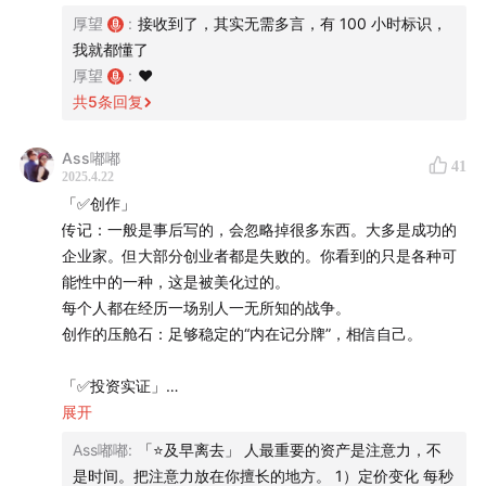
厚望
:
接收到了，其实无需多言，有 100 小时标识，
55:00
有知有行就是想做一个更好的指数
我就都懂了
厚望
:
❤️
59:29
水下的工作
共
5
条回复
1:03:06
能力圈：我确信自己比市场平均水平好10倍的事。
Ass嘟嘟
41
你怀疑？那就是没有
2025.4.22
「✅创作」
1:07:31
及早离去⭐️
传记：一般是事后写的，会忽略掉很多东西。大多是成功的
企业家。但大部分创业者都是失败的。你看到的只是各种可
1:16:42
“一棒子把你打醒”
能性中的一种，这是被美化过的。
每个人都在经历一场别人一无所知的战争。
📁
本期内容相关资料：
创作的压舱石：足够稳定的“内在记分牌”，相信自己。
大时代片尾，用电脑对股市必胜法进行破译（有点像今
「✅投资实证」
相比贝塔：对比沪深300全收益，超额2%左右。
展开
天的AI），得出结论如下：
相比市场平均：对比中证偏股型基金指数，超额3%左右。
Ass嘟嘟
:
「⭐️及早离去」 人最重要的资产是注意力，不
占用时间精力更少。
是时间。把注意力放在你擅长的地方。 1）定价变化 每秒