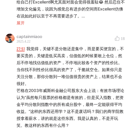
给自己打Excellent啊尤其面对面会觉得很羞耻😂 然后忍住不
会带来第三次的集中。结果是将来有一些非常大的公司，带
增加文化偏见，说因为感觉总有进步的空间而Excellent仿佛
来非常多的回报，但是你没有投到这些公司上，可能就错失
在说如此好以至于不再需要进步了。
了所有。
展开
在一个越来越集中的世界里面，个股投资风险会越来越大。
Maya说，Excellent是在这一点上如此自然如此有天赋以至
学打网球，没几个人觉得自己可以打成费德勒；但回到投
captainmiaoo
于轻松自在且值得为自己感到自豪，你感受下，你总有某些
18
资，很多人觉得年化15%非常容易。
2025.4.22
地方是这样的，承认她。我想，也对。然后我从善如流哐哐
27:51
我觉得，关键不是分散还是集中，而是要买便宜的，不
哐给自己打了好几个Excellent。。。
「✅能力圈」
要买贵的，关键是低买高卖，估值低的时候要敢上仓位，然
确信自己比市场平均水平好10倍的事，投入更多的精力。
后不停地找估值低的资产，不停地比较各个资产的性价比。
能力圈也是如此，她很清晰，在这一点上我就是比别人好十
比如识别公司，对A股市场上的某一家公司有比这个市场平均
当你找不到性价比很高的资产了，干脆就空仓。如果你只是
倍。❤️
好十倍的认知。
关注分散，那你分散到一堆估值很贵的资产上，结果也不会
能力圈以外承认自己没有明确的观点、答案。跟着走。
很好。
芒格在2003年威斯科金融公司股东大会上说：有效市场理论
认为“虽然每只股票的价格都是有效的，但是买入指数，把资
金平均分散到指数中的所有成分股中，最终一定能获得平均
收益。”这样的东西还用学？这不是废话吗？我们的商学院教
授拿着薪水，讲的就是这些东西。我是认真的，不是开玩
笑。教这样的东西有什么用？