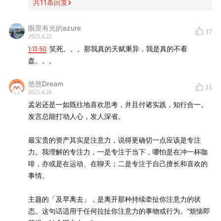
共
11
条回复
眼里有光的azure
17
2025.4.22
1:13:50
笑死。。。那我真的天赋秉异，我是真的不看
盘。。。
悠悠Dream
15
2025.4.26
孟岩还是一如既往地喜欢思考，并且付诸实践，知行合一。
发言总能打动人心，发人深省。
最宝贵的资产其实是注意力，说得更确切一点应该是专注
力。我理解的专注力，一是专注于当下，哪怕是在冲一杯咖
啡，亦或是在运动、在聊天；二是专注于自己擅长和喜欢的
事情。
主题的「及早离去」，是离开那种持续牵扯你注意力的状
态。这句话适用于任何拉扯你注意力的事物或行为。“烦恼即