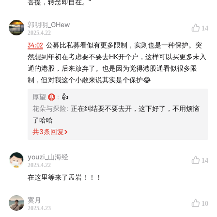
菩提，转念即自在。”
郭明明_GHew
14
2025.4.22
34:02
公募比私募看似有更多限制，实则也是一种保护。突
然想到年初在考虑要不要去HK开个户，这样可以买更多未入
通的港股，后来放弃了。也是因为觉得港股通看似很多限
制，但对我这个小散来说其实是个保护😂
厚望
:
👍
花朵与探险
:
正在纠结要不要去开，这下好了，不用烦恼
了哈哈
共
3
条回复
youzi_山海经
14
2025.4.22
在这里等来了孟岩！！！
寞月
10
2025.4.23