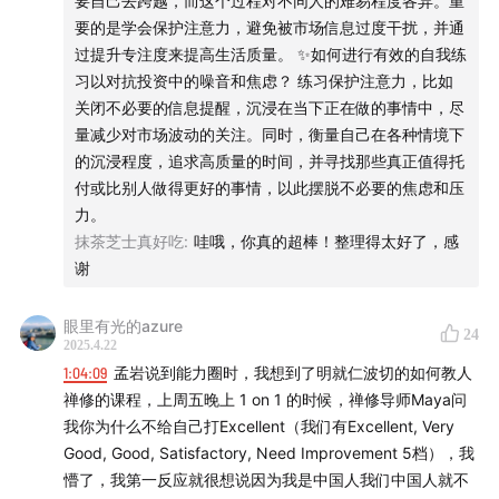
要自己去跨越，而这个过程对不同人的难易程度各异。重
投资人，能做出阿尔法。
要的是学会保护注意力，避免被市场信息过度干扰，并通
2）理想的投顾
过提升专注度来提高生活质量。 ✨如何进行有效的自我练
投资和投顾策略只是用户生活中把自己的生活管理得很好的
习以对抗投资中的噪音和焦虑？ 练习保护注意力，比如
工具，让自己的购买力不下降。
关闭不必要的信息提醒，沉浸在当下正在做的事情中，尽
3）购买力
量减少对市场波动的关注。同时，衡量自己在各种情境下
投资的本质是保证你的购买力不下降。
的沉浸程度，追求高质量的时间，并寻找那些真正值得托
未来最大的风险是购买力在生活的经济体内下降。
付或比别人做得更好的事情，以此摆脱不必要的焦虑和压
力。
「⭐️指数投资 - 阿尔法」
抹茶芝士真好吃
:
哇哦，你真的超棒！整理得太好了，感
1）费率低
谢
2）策略稳定，编制方案白盒
3）指数不会死
眼里有光的azure
有大幅亏损的可能，但没有清零的可能。避免极端情况。
24
2025.4.22
4）节省人的时间
1:04:09
孟岩说到能力圈时，我想到了明就仁波切的如何教人
只需投入较少的时间和精力
禅修的课程，上周五晚上 1 on 1 的时候，禅修导师Maya问
5）帮你捕捉到伟大公司的工具
我你为什么不给自己打Excellent（我们有Excellent, Very
用事实不断的说话，而且尊重世界的规律，没有偏见。
Good, Good, Satisfactory, Need Improvement 5档），我
非常少的公司贡献了股市全部的回报。
懵了，我第一反应就很想说因为我是中国人我们中国人就不
互联网带来了第一次的集中，算法带来了第二次的集中，AI