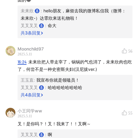
未来欣
:
hello朋友，麻烦去我的微博私信我（微博：
未来欣-）达霏欣来送礼物啦！
叉叉叉叉
:
命大
共
3
条回复
Moonchild97
56
2025.5.11
【2%浓度专属优惠】→【
链接
】
16:24
未来欣把人带走宰了，锅锅的气也消了，未来欣肉也吃
了，何尝不是一种史密斯夫妇(汉尼拔ver.)
购买人群建议:女性首选，适合防脱及头皮敏感人群，温和
王玉直
:
我宣布你就是领嗑员！
不刺激;
叉叉叉叉
:
哈哈哈哈哈哈哈哈
共
4
条回复
【5%浓度专属优惠】→【
链接
】
小王同学ww
55
购买人群建议:男性首选，适合中重度脱发人群，清爽不油
2025.5.11
腻。
叉！是你吗？！叉！我来了！！叉啊～
叉叉叉叉
:
啊