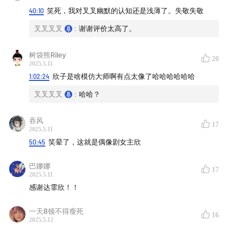
40:10
笑死，我对叉叉幽默的认知还是浅薄了。失敬失敬
59:25
快乐亚军三人出游故事大公开
叉叉叉叉
:
谢谢评价太高了。
主播：
树袋熊Riley
20
2025.5.11
未来欣，媒体商务，
wb@未来欣
1:02:24
欣子是啥模仿大师啊有点太像了哈哈哈哈哈哈
锅锅，媒体人，
wb@关雁北
叉叉叉叉
:
哈哈？
叉叉，影视营销从业者，
xhs@叉叉叉叉
wb@张老刚
吞风
17
2025.5.11
50:45
笑晕了，这就是偶像剧女主欣
剪辑：阿鲸
巴娜娜
音乐：wb@陈知游园惊梦
17
2025.5.11
感谢达霏欣！！
【关于 快乐亚军】
一天8顿不得瘦死
16
感谢快乐冠军们的收听，欢迎大家关注我们节目的
官方微
2025.5.12