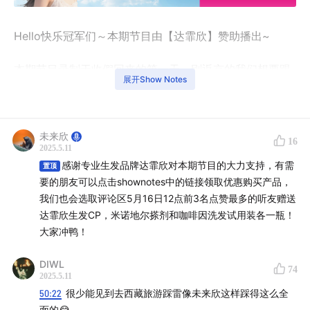
Hello快乐冠军们～本期节目由【达霏欣】赞助播出~
本期节目录制于收假回来的第一天，刚返京的我们想要跟
展开Show Notes
大家分享分享我们的旅行故事～
本期节目也是达霏欣2025年度「
出发的感觉太好啦
」合作
未来欣
节目之一，由快乐亚军和达霏欣联合呈现。达霏欣希望能
16
2025.5.11
和大家一起，怀揣着对出发的期待生活：只要出发，就会
感谢专业生发品牌达霏欣对本期节目的大力支持，有需
置顶
有可能性。
要的朋友可以点击shownotes中的链接领取优惠购买产品，
我们也会选取评论区5月16日12点前3名点赞最多的听友赠送
达霏欣23年专研生发，男女分治双浓度，男性女性均有选
达霏欣生发CP，米诺地尔搽剂和咖啡因洗发试用装各一瓶！
择，止脱生发认准达霏欣，买达霏欣就上京东APP！
大家冲鸭！
DIWL
74
2025.5.11
50:22
很少能见到去西藏旅游踩雷像未来欣这样踩得这么全
面的😂