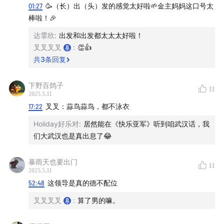
01:27
🥳（长）出（头）发的感觉太好啦🌱金主妈妈这口号太
棒啦！🎉
达霏欣
:
出发和出发都太太太好啦！
叉叉叉叉
:
👏👍
共
3
条回复
下野百鸽子
11
2025.5.11
17:22
叉叉：蒜鸟蒜鸟，都不泳衣
Holiday好乐对
:
居然能在《快乐亚军》听到咱武汉话，我
们大武汉也是真出息了😂
暴雨天也要出门
11
2025.5.11
52:48
这领导是真的德不配位
叉叉叉叉
:
算了男的嘛。