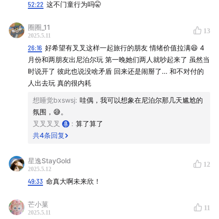
博@快乐亚军runner-up
；也可以添加小助手平章的wx：
52:22
这不门童行为吗🤫
yiqimoyu8，进群找我们玩耍；商务合作请加wx:
圈圈_11
alicia955，注明品牌及来意。最后如果大家可以给我们打
13
2025.5.11
赏，那将是对我们最大的鼓励，真诚鞠躬。
26:16
好希望有叉叉这样一起旅行的朋友 情绪价值拉满😆 4
月份和两朋友出尼泊尔玩 第一晚她们两人就吵起来了 虽然当
时说开了 彼此也说没啥矛盾 回来还是闹掰了… 和不对付的
人出去玩 真的很内耗
想睡觉bxswsj
:
哇偶，我可以想象在尼泊尔那几天尴尬的
氛围，😅。
叉叉叉叉
:
算了算了
共
4
条回复
星逸StayGold
12
2025.5.12
49:33
命真大啊未来欣！
芒小菓
11
2025.5.11