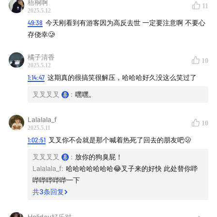
梧桐啊
11
2025.5.12
49:38
今天刚看到有游客因为高反去世 一定要注意啊 不要心
存侥幸🥲
橘子清香
10
2025.5.12
1:14:47
这期真的很搞笑很解压，哈哈哈好久没这么笑过了
叉叉叉叉
:
嘿嘿。
Lalalala_f
10
2025.5.11
1:02:51
叉叉你不会就是那个喊着热死了回去的朋友吧🫢
叉叉叉叉
:
放你的狗臭屁！
Lalalala_f
:
哈哈哈哈哈哈哈😂叉子来的好快 此处替你哔
哔哔哔哔哔一下
共
3
条回复
Holiday好乐对