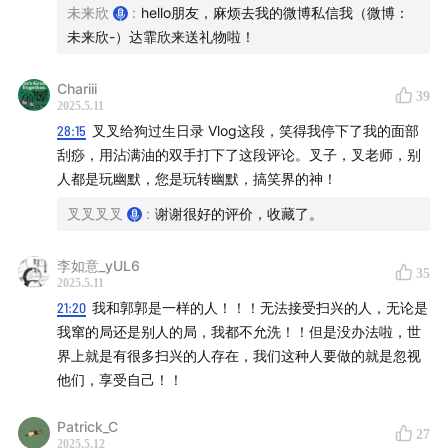
shownotes：
未来欣
:
hello朋友，麻烦去我的微博私信我（微博：
未来欣-）达霏欣来送礼物啦！
00:55
喜提金主妈妈达霏欣返场
Chariii
02:02
主播各自的旅行目的地偏好
39
2025.5.11
28:15
叉叉给狗过生日录 Vlog这段，笑得我停下了我的面部
08:45
旅行中是特种兵还是酒店躺
刮痧，用沾满油的双手打下了这段评论。叉子，叉老师，别
人都是玩幽默，您是玩转幽默，搞笑界的神！
14:02
出去玩会不会做规划以及遇到冲突怎么办
叉叉叉叉
:
谢谢很好的评价，收藏了。
24:19
当旅行中遇到出图狂人
李如意_yUL6
35
2025.5.11
29:41
主播旅行故事大分享开心part（危险桥段大家不能
21:20
我和郭郭是一样的人！！！无法接受扫兴的人，无论是
模仿，注意安全
我窜的局还是别人的局，我都不允洗！！但是没办法啦，世
界上就是有很多扫兴的人存在，我们这种人要做的就是忽视
39:24
还有一些奇葩的旅行故事（这里也不建议模仿，大
他们，享受自己！！
家注意安全
Patrick_C
27
55:35
旅行还有一些小怪癖
2025.5.12