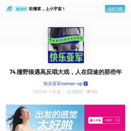
听播客，上小宇宙！
点击下载
散步时
通勤路上
74.撞野狼遇高反唱大戏，人在囧途的那些年
快乐亚军runner-up
76分钟
·
1 年前
53032
·
816