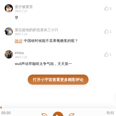
蛋仔被窝里
3
2025.7.23
早
梁志超他奶奶也喜欢三小只
2
2025.7.24
08:01
中国啥时候能不卖果葡糖浆的呢？
irIriss
1
2025.7.25
wuli声动早咖啡太争气啦，天天第一
打开小宇宙查看更多精彩评论
00:00
10:51