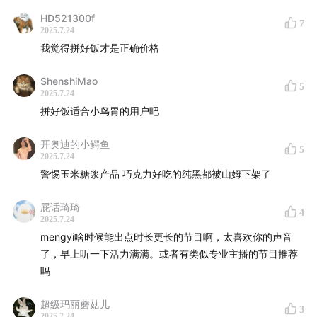
HD521300f
7
「用声音碰撞世界」
，声动活泼致力于为人们提供源源不
2025.7.24
我觉得拼好饭才是正确价格
断的思考养料。
ShenshiMao
我们还有这些播客：
声东击西
、
What's Next｜科技早
5
2025.7.24
知道
、
商业WHY酱
、
跳进兔子洞
&
跳进兔子洞第三季
、
拼好饭适合小鸟胃的用户吧
吃喝玩乐了不起
、
不止金钱
、
泡腾 VC
、
反潮流俱乐部
如果你喜欢我们的节目，欢迎
打赏
支持，或把我们的节
开奥迪的小鳄鱼
5
2025.7.24
目推荐给朋友
警惕玉米糖浆产品 巧克力好吃的纯黑都被山姆下架了
屁话琦琦
4
2025.7.24
mengyi啥时候能出点时长更长的节目啊，太喜欢你的声音
了，早上听一下活力满满。或者有类似专业主播的节目推荐
吗
超级玛丽蘑菇儿
3
2025.7.24