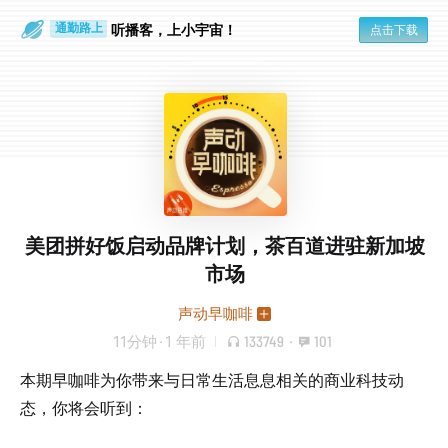
散步时
通勤路上
听播客，上小宇宙！
点击下载
美团拼好饭启动品牌计划，茶百道进驻新加坡
市场
声动早咖啡
11分钟
·
1 年前
133749
·
101
本期早咖啡为你带来与日常生活息息相关的商业科技动
态，你将会听到：