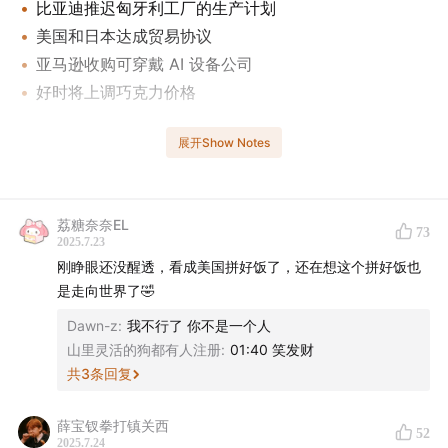
比亚迪推迟匈牙利工厂的生产计划
美国和日本达成贸易协议
亚马逊收购可穿戴 AI 设备公司
好时将上调巧克力价格
本期还有关于美团、茶百道、通用汽车、特斯拉和可口可
展开Show Notes
乐的新动态，欢迎收听！
点击这里
即可前往「声动早咖啡」官方小红书账号，感受
荔糖奈奈EL
73
二次元嘉年华。
2025.7.23
刚睁眼还没醒透，看成美国拼好饭了，还在想这个拼好饭也
往期传送门：
是走向世界了🤣
Dawn-z
:
我不行了 你不是一个人
咖啡豆｜堪称「外卖界的拼多多」，拼好饭为何如此便
山里灵活的狗都有人注册
:
01:40 笑发财
宜？
共
3
条回复
巧克力或成「甜蜜的负担」，可可豆价格为何狂飙不止？
薛宝钗拳打镇关西
52
2025.7.24