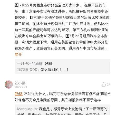
声动活泼年度新节目上线！
1️⃣ 7月22号美团宣布拼好饭启动万家计划。 在更下沉的市
场，由于京东外卖没有渗透进去，所以拼好饭的使用频率还
是较高。 2️⃣相较于其他的茶饮品牌茶百道的出海比较谨慎选
择了韩国。3️⃣比亚迪推迟匈牙利工厂的生产计划。然后比亚
迪土耳其的产能明年可以达到15万。第三方机构预测比亚迪
在欧洲今年会卖出18万辆汽车。4️⃣7月22号通用汽车公布财
报，利润大幅度下滑。通用在美国销售的零部件中大部分是
我们的新节目——「Knock Knock 世界」上线啦！这次，
在海外生产，然后销售到美国的。通用汽车中国市场连续三
个季度实现盈利。新能源车型（包括纯电动、插电混动和增
展开
我们倾全团队之力为 AI 时代的青少年做了一件微小但重
程式电动）销量同比增长50%，其中五菱宏光MINIEV继续位
要的事。
一只快乐的油桃
:
好耶
居通用在华新能源产品销量首位 。5️⃣7月22号，亚马逊宣布
加菲喵_ODDi
:
怎么做到的！！！
收购可穿戴设备。实时语音监听。不过，Bee AI手环存在实
每期 10 分钟，从一个青少年感兴趣的现象谈起，涉及商
时语音监听功能，虽其现行隐私政策规定用户可随时删除数
业科技、社会人文等话题，解读表象背后的深层逻辑，启
芒小菓
28
据，公司不会保存、长期存储或使用录音进行AI训练，但亚
2025.7.23
发青少年提出自己的好奇。每周一、三、五早晨 6 点在各
马逊收购后是否会延续相关隐私政策尚不确定，用户信息安
07:55
不知道为什么，喝完可乐总会觉得牙齿有点不舒服呢🥤
大音频平台准时更新。
全问题有待观察 。6️⃣特斯拉第7个季度销量下滑。加州是全
好像也不完全是碳酸的原因，其它碳酸饮料不至于这样
美最大的电动汽车市场，占特斯拉在美国销量的近三分之
🧧前 3 期内容可以免费试听。现在就去节目主页一探究竟
Mengjiaguo
:
我也是，感觉牙齿上被附着上了一层薄薄的
一，其销量的持续下滑对特斯拉影响较大 。7️⃣7月22号可口
粘膜，黏糊糊的，隐隐还有点犯酸，用舌头也弄不掉，只