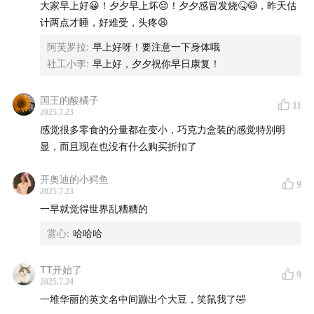
大家早上好😀！夕夕早上坏😔！夕夕感冒发烧🤒😷，昨天估
计两点才睡，好难受，头疼😩
封面设计：饭团
阿芙罗拉
:
早上好呀！要注意一下身体哦
商业内容策划：茹雪、幸倍
社工小李
:
早上好，夕夕祝你早日康复！
声动活泼商业化小队：新新、秋杰、琳琳、迪卡、刘畅
国王的酸橘子
11
（实习）
2025.7.23
感觉很多零食的分量都在变小，巧克力盒装的感觉特别明
商务合作
：声动早咖啡等节目商业合作持续招募中，点击
显，而且现在也没有什么购买折扣了
链接直达
声动商务会客厅
，或者发送邮件至
开奥迪的小鳄鱼
business@shengfm.cn
联系我们；
9
2025.7.23
一早就觉得世界乱糟糟的
加入我们
：声动活泼目前开放人才发展伙伴岗、市场部门
赏心
:
哈哈哈
岗位（节目运营、社群运营、内容营销）和 BD 经理，工
作地点北京东城区。
详细信息与申请方式，请点击链接
；
TT开始了
9
2025.7.24
听众投稿
：如果你了解身边日常现象的背后原因，
欢迎投
一堆华丽的英文名中间蹦出个大豆，笑鼠我了🤣
稿
，你的发现可能出现在节目中。