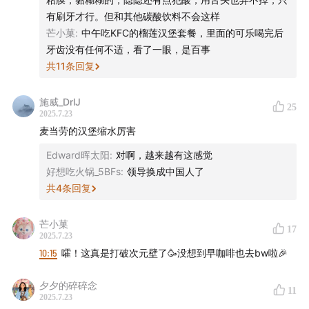
吧 ↓
可乐发布二季度财报。- 销量情况：全球销量同比下滑1%，
有刷牙才行。但和其他碳酸饮料不会这样
但价格/产品组合同比增长6%。其中，无糖可口可乐得益于
芒小菓
:
中午吃KFC的榴莲汉堡套餐，里面的可乐喝完后
小宇宙听友
请点这里
所有地理运营板块的增长，销量同比增长14%。分地区来
牙齿没有任何不适，看了一眼，是百事
看，欧洲、中东和非洲地区单箱销量增长3%，拉丁美洲地区
共
11
条回复
Apple Podcast 听友
请点这里
单箱销量下降2%，北美地区单箱销量下降1%，亚太地区单箱
销量下降3%。不过，中国市场销量实现了增长，可口可乐公
主播
司董事会主席兼首席执行官詹鲲杰称，中国市场、旗舰品牌
施威_DrlJ
25
2025.7.23
可口可乐和餐饮渠道的强劲表现推动了整体销量增长。 8️⃣7
麦当劳的汉堡缩水厉害
Mengyi
月22号好时公司宣布由于可可豆价格上涨将调整巧克力价
格。可可价格去年12月曾飙升至每公吨12000美元，虽今年
Edward晖太阳
:
对啊，越来越有这感觉
幕后制作
有所回落，但纽约市场可可期货在7月22日左右仍徘徊在每
好想吃火锅_5BFs
:
领导换成中国人了
公吨8100美元左右，远高于历史水平 。这是由于西非恶劣
共
4
条回复
监制：Zelin、Qianwen、Stella
的天气和农作物遭病虫害，导致全球70%可可豆来源地供应
紧张，且短期内可可价格预计难以回到传统水平
芒小菓
17
实习研究员：桃子、Rachel、茹雪、Kori、大豆、溪若
2025.7.23
10:15
嚯！这真是打破次元壁了🥳没想到早咖啡也去bw啦🎉
运营：George
夕夕的碎碎念
11
2025.7.23
后期：沁茗