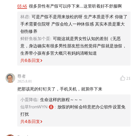
· 没有遵从社会时钟，也依旧有年龄焦虑。
03:45
很多异性有产假可以停下来…这里听着好不舒服啊
·责任心过剩带来的影响
林虑
:
可是产假不是用来放松的呀 生产本质是手术 你做了
手术需要住院呀 产假会给人一种休假感 其实本质是重大
·用发光的滤镜看别人，同时自我厌弃。
创伤修养
鲜虾鱼板加个蛋
:
可能这就是男女性认知的差别（无恶
·人活着活着，就是会有某一个成就突然失效。
意，身边确实有很多男性朋友想当然觉得产假就是放假，
生养带小孩有多苦大概只有妈妈清晰知道
·我不能容许时间被浪费掉。
共
6
条回复
·只有社会也停摆了，我才能安心停下来。
尊者
21
2025.8.01
把那该死的钉钉关了，手机关机，就算停下来
·我终于放下了那个比较的瞬间。
小蛋降临
:
生命这样的旅程～～～
·没有人给我兜底，所以我必须往前走。
仙草fromWYN
:
放假的时候会特意把办公软件设置免
打扰
·我有想「守护公司」的使命感。
共
4
条回复
·每个人都有一部分能停下，一部分不能。