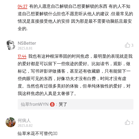
04:27
有的人愿意自己解锁自己想要解锁的东西 有的人不知
道自己想要解锁什么但也不愿意听从他人的建议 .但最常见的
情况是直接接受他人的安排 因为那是最不需要动脑筋且最安
全的.
NSBetter
3
2025.8.01
17:44
我也有这种根深蒂固的时间焦虑，最明显的表现就是我
的爱好都是可以留下一些痕迹的爱好。比如读书，观影，做
标记，写书评影评做播客，甚至还有收藏癖，只有能留下一
些肉眼可见的东西，好像功夫才没有白费，时间才没有虚
度。当然也有过很多美好的体验，但单纯体验性的爱好，对
我这样焦虑的人真是太奢侈了。
仙草fromWYN
:
哭了
何病人
2
2025.8.02
仙草米花不可替代🙅‍♀️