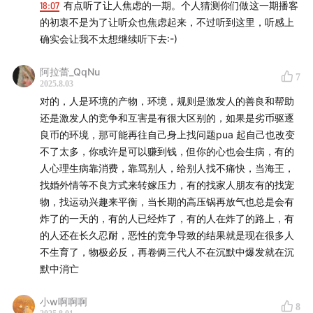
18:07
有点听了让人焦虑的一期。个人猜测你们做这一期播客
yaeow,Rnla - just for the night
的初衷不是为了让听众也焦虑起来，不过听到这里，听感上
确实会让我不太想继续听下去:-)
-
阿拉蕾_QqNu
7
微信群：whatyouneedbb
2025.8.03
对的，人是环境的产物，环境，规则是激发人的善良和帮助
微信公众号：我要WhatYouNeed
还是激发人的竞争和互害是有很大区别的，如果是劣币驱逐
良币的环境，那可能再往自己身上找问题pua 起自己也改变
微博：@我要WhatYouNeed
不了太多，你或许是可以赚到钱，但你的心也会生病，有的
人心理生病靠消费，靠骂别人，给别人找不痛快，当海王，
小红书：不把天聊si
找婚外情等不良方式来转嫁压力，有的找家人朋友有的找宠
物，找运动兴趣来平衡，当长期的高压锅再放气也总是会有
商务联系：whatyouneedoffice
炸了的一天的，有的人已经炸了，有的人在炸了的路上，有
的人还在长久忍耐，恶性的竞争导致的结果就是现在很多人
本播客是 @我要WhatYouNeed 旗下播客。也欢迎你关注
不生育了，物极必反，再卷俩三代人不在沉默中爆发就在沉
默中消亡
我们团队的其他播客
面红耳赤
说说罢了
Blake有问题
小w啊啊啊
8