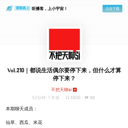
散步时
通勤路上
听播客，上小宇宙！
点击下载
Vol.210｜都说生活偶尔要停下来，但什么才算
停下来？
不把天聊si
52分钟
·
1 年前
51020
·
190
本期聊天成员：
仙草、西瓜、米花