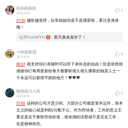
胜利路路路
6
2025.8.01
27:30
越听越觉得，仙草姐姐你是不是感冒啦，要注意身体
哦！
仙草fromWYN
:
那天鼻炎发作了！
小狗拯救我
6
2025.8.01
08:57
很支持你们有随时可以停下来休息的自由！但是依然很
感谢你们每周更新给每天都要听很久很久播客的独居人士一
个永远可以获得平静的地方！💖💖💖
随便路过人间
6
2025.8.01
37:02
这样的公司才是少的。大部分公司都是资本运作，资本
主义的核心就是剥削/分配不公。作为劳动者，工作的意义主
要还是在于换取劳动价值，使命感的话那就不是完全工作，
也是精神依托。