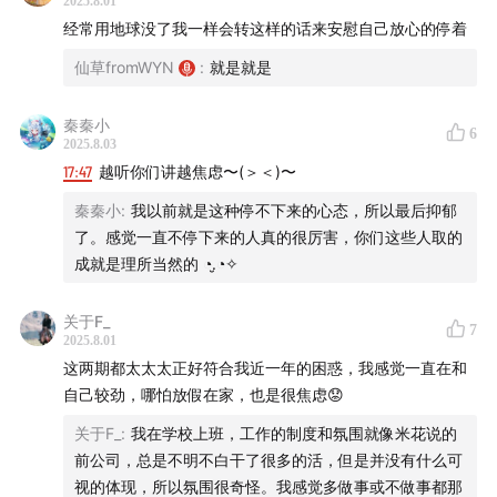
2025.8.01
经常用地球没了我一样会转这样的话来安慰自己放心的停着
仙草fromWYN
:
就是就是
秦秦小
6
2025.8.03
17:47
越听你们讲越焦虑〜(＞＜)〜
秦秦小
:
我以前就是这种停不下来的心态，所以最后抑郁
了。感觉一直不停下来的人真的很厉害，你们这些人取的
成就是理所当然的 ◔.̮◔✧
关于F_
7
2025.8.01
这两期都太太太正好符合我近一年的困惑，我感觉一直在和
自己较劲，哪怕放假在家，也是很焦虑😟
关于F_
:
我在学校上班，工作的制度和氛围就像米花说的
前公司，总是不明不白干了很多的活，但是并没有什么可
视的体现，所以氛围很奇怪。我感觉多做事或不做事都那