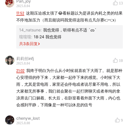
Pan_joy
13
2025.8.04
·不攻击自己就是最大的功德。
17:52
这期压迫感太强了😂看标题以为是讲反内耗之类的结果
不停地加压力（而且能说吗我觉得这段有点凡尔赛👉👈）
-
14_natsune
:
我也觉得，听得有点不适 ´ᯅ`
瑄瑄瑄
:
18:24 我也觉得
BGM：
共
3
条回复
Nina Nesbitt - Limited Edition
莉莉丝infj
10
2025.8.04
天門 - Two, Only Two
21:02
我终于明白为什么从小时候就喜欢下大雨了。就是那种
心安理得的停下来，大家都一起停下来的感觉。小时候下大
電気式華憐音楽集団 - graduation
雨，尤其是雷电雨，家里还会停电或者说尽量不用电，所以
大家都无所事事，我们就会聚在一起打牌聊天或者单纯的拿
Duca - 散歩日和 a piano solo
凉席去门口躺着。长大后，在卧室看着外面下大雨，内心也
会感到平静，下雨像是一种可以休息的信号
水月陵 - We are alone
chenyw_lost
9
tiko-μ - 寄せては返す、幼き記憶
2025.8.08