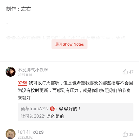
制作：左右
-
常常会在互联网上看到那种「生活偶尔要停下来」的感
展开Show Notes
叹，在以前的聊天里，我们说不定也讲过类似的话，但你
要问我，「到底什么才算停下来」，我突然就没有答案
了。
不发脾气小汉堡
47
2025.8.01
我能说出自己停不下来的 100 个表现，但却很难想起人生
07:59
我可以每周都听，但是也希望我喜欢的那些播客不会因
中有过哪些真正「停下来」的画面。
为没有按时更新，而感到有压力，就是你们按照你们的节奏
来就好
这一期，我们聊了聊为什么我们无法停下，停下会给我们
仙草fromWYN
:
😭😭好的！
带来怎样的焦虑。
吐司边2022
:
是的是的
欢迎你收听本期聊天，你将会听到：
张佳佳_xQz9
39
2025.8.02