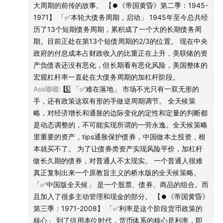
大周期的前传的故事。 【⏺《帝国黄昏》第二季：1945-
一般是由追求利润的企业和居民部门，先加杠杆。
1:
22:45
挤兑黄金与尼克松冲击
1971】 「✅本轮大债务周期，启动」 1945年至今总共经
动物性：追求利润最大化的倾向。
历了13个短期债务周期，累积成了一个大的长期债务周
一旦私人部门的现金流吃紧/债务压力过重，对未来的预期变
番外：桥水全天候策略小传
期。目前正处在第13个短债周期的2/3的位置。 现在中央
差，进入辜朝明的区间。动物性消失，转而追求债务最小
政府的付息成本占财政收入的比重正在上升，美联储的资
化。
1:
25:40
钱恩平与风险平价思想
产负债表还没有恶化，但长期看有恶化风险，美国整体的
如果社会普遍进入了这种状态，需要央行充当最后的贷款
宏观杠杆率一直处在大债务周期的加杠杆阶段。
人，政府充当最后的消费者。联手打配合，逆周期调节。比
1:
27:18
全天候策略的几块理论基石
Ass嘟嘟
:
5️⃣ 「✅难在落地」 市场不光只有一双无形的
如当下的我国。
手，还有政策这双有形的手做逆周期调节。 全天候策
1:
31:21
难在落地
略，对经济增长和通胀的边际变化的定性和定量的判断都
「✅私人部门和政府部门的“动物性”」
是动态调整的，不可能实现所谓的一劳永逸。全天候策略
动物性：行动的最小阻力路径。
1:
34:19
青出于蓝的中国版全天候
里重要的资产，tips通胀保护债券，中国做本土投资，根
1）政府部门的动物性
本就买不了。 为了让债券类资产实现风险平价，加杠杆
第一，花的总是比赚的多，财政赤字是常态化。
1:
36:00
自己DIY一个全天候组合
做长久期的债券，对普通人不太现实。 一个普通人很难
第二，在经济周期低谷，政府总会通过货币和财政政策刺激
真正复制出来一个原教旨主义的桥水版的全天候策略。
经济（逆周期调节）。——短期债务周期的主要形成原因。
《帝国黄昏》第三季：1971-2008
「✅中国版全天候」 是一个股票、债券、商品的组合。而
以税收为主的财政收入难以提升，同时事权和财政支出是刚
且加入了很多主动管理和现金的部分。 【⏺《帝国黄昏》
性的。
1:
36:58
利率是这个阶段货币政策的核心
第三季：1971-2008】 「✅利率是这个阶段货币政策的
第三，当一个国家拥有了全球主要储备货币的地位时，政府
核心」 到了信用本位时代，货币体系的核心是利率，即