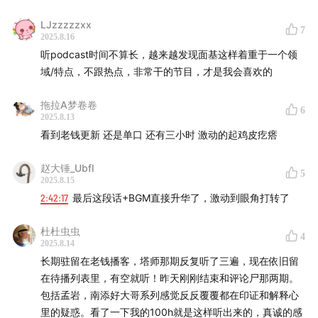
LJzzzzzxx
7
2025.8.16
听podcast时间不算长，越来越发现面基这样着重于一个领
域/特点，不跟热点，非常干的节目，才是我会喜欢的
拖拉A梦卷卷
6
2025.8.13
看到老钱更新 还是单口 还有三小时 激动的起鸡皮疙瘩
赵大锤_Ubfl
5
2025.8.15
2:42:17
最后这段话+BGM直接升华了，激动到眼角打转了
杜杜虫虫
4
2025.8.14
长期驻留在老钱播客，塔师那期反复听了三遍，现在依旧留
在待播列表里，有空就听！昨天刚刚结束和评论尸那两期。
包括孟岩，南添好大哥系列感觉反反覆覆都在印证和解释心
里的疑惑。看了一下我的100h就是这样听出来的，真诚的感