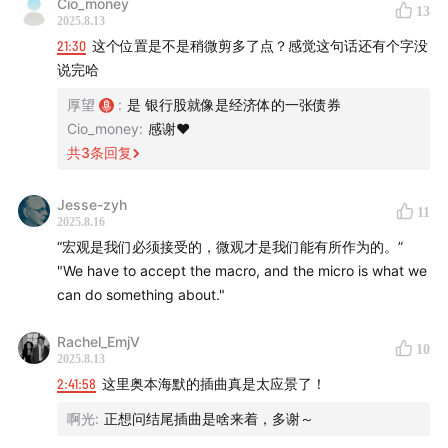
Cio_money
13
2025.8.13
21:30
这个位置是不是稍微剪多了点？感觉这句话还有个字没
说完哈
厚望
:
是 银行股就像是经济体的一张债券
Cio_money
:
感谢❤️
共
3
条回复
Jesse-zyh
11
2025.8.16
“宏观是我们必须接受的，微观才是我们能有所作为的。”
"We have to accept the macro, and the micro is what we
can do something about."
Rachel_EmjV
10
2025.8.13
2:41:58
这里奥本海默的插曲真是太应景了！
啊光
:
正想问结尾插曲是啥来着，多谢～