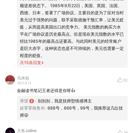
📚《国家为什么会破产》
购书链接
额逆差状态下。 1985年9月22日，美国、英国、法国、
西德、日本，签署了广场协议。主要目的是为了应对当时
美元过于强势的问题，联手采取措施干预汇率，让美元贬
值，从而提高美国出口的竞争力。 美元指数的购买力水
平在广场协议是历史最高点。但是现在美元指数的水平已
经比1985年的最高点还要高。与此同时美元的经常账户
是巨大赤字，这种状态也是不可持续的，美元也需要一定
程度的贬值。
共
15
条回复
乌米粒
82
2025.8.13
金融读书笔记王者还得是你呀👍
厚望
:
别别别，我是技师型情感博主
妖零零格鲁布
:
688号，666号，99号，我推荐这几位技
师😜
大鱼Joline
39