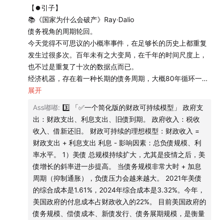
【⏺引子】
居民部门+企业部门=私人部门
📚《国家为什么会破产》Ray·Dalio
债务视角的周期轮回。
政府部门
今天觉得不可思议的小概率事件，在足够长的历史上都重复
发生过很多次。百年未有之大变局，在千年的时间尺度上，
金融部门
也不过是重复了十次的数据点而已。
经济机器，存在着一种长期的债务周期，大概80年循环一
海外部门
次。在这些周期里，无一例外的催生过重大的债务泡沫以及
展开
泡沫的破裂。
22:28
谁来扛鼎？
Ass嘟嘟
:
3️⃣ 「✅一个简化版的财政可持续模型」 政府支
对历史上重复过很多次的大债务周期进行了一次模式识别。
出：财政支出、利息支出、旧债到期。 政府收入：税收
这种周期规律在不同的时间和空间尺度上反复的复现。
24:24
私人部门和政府部门的「动物性」
收入、借新还旧。 财政可持续的理想模型：财政收入 =
这套框架审视了1945年至今主导全球经济的美元秩序。同时
财政支出 + 利息支出 利息 - 影响因素：总负债规模、利
1945年至今，也是美国最新一轮大债务周期的演绎过程。
29:33
五大参与者
率水平。 1）美债 总规模持续扩大，尤其是疫情之后，美
一个靠水晶球谋生的人，也注定要吞下水晶球的碎玻璃。
债增长的斜率进一步提高。 当债务规模非常大时 + 加息
借款者（债务人）
周期（抑制通胀），负债压力会越来越大。 2021年美债
【⏺经济机器是怎样运行的？】
的综合成本是1.61%，2024年综合成本是3.32%。今年，
「✅五大经济部门」
放贷者（债权人）
美国政府的付息成本占财政收入的22%。 目前美国政府的
1）居民部门 + 企业部门 = 私人部门
债务规模、偿债成本、新债发行、债务展期规模，是衡量
财富最主要的创造者。