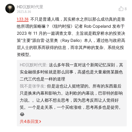
HD沉默时代里
8
2025.8.16
1:33:36
不只是普通人哦，其实桥水之所以那么成功真的是靠
他所谓的策略嘛？《纽约时报》记者 Rob Copeland 发布于
2023 年 11 月的一篇调查文章、主旨就是戳穿桥水的投资决
策“主要”源自雷·达里奥（Ray Dalio）本人，通过他与政府高
层人士的联系而获得的信息，而非其声称的复杂、系统化投
资模型。
HD沉默时代里
:
这么多年我一直对这个新闻记忆深刻，其
实金融很多时候就是那么回事，高盛也是大量雇佣某颜色
二代三代也是一样的道理
我不是张学友
:
但是这也让人挺绝望的。所有的东西最后
只是换来内幕和影响力。达利欧的内幕说，巴菲特的影响
力说。。让人都不想去思考，因为思考反而让人觉得好
笑。一个是走关系，一个买啥涨啥，思考再多也是徒劳。
😂
共
4
条回复