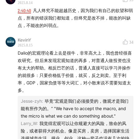
2025.8.14
2:40:40
凡人终究不能超越历史，因为我们有自己的欲望和弱
22:28
处提及五大经济部门与谁来扛鼎？
点，所有的错误我们都知道，但终究是改不掉，能改的叫缺
点，不能改的叫弱点。
KevinY
34
2025.8.15
Dalio的宏观理论看上去是很牛，非常高大上，我也曾经很喜
欢研究。但后来发现宏观知道的再多，对普通人做投资也没
有太大的帮助。相反巴芒的话，普通人直接可以学习并操作
的就很多：只要价格低于价值，就买，反之则卖。至于利
率，GDP，国家负债等等大词汇，对小散来说不需要知道太
多。
Jesse-zyh
:
毕竟“宏观是我们必须接受的，微观才是我们
能有所作为的。” "We have to accept the macro, and
the micro is what we can do something about."
Larry_W
:
我觉得宏观可以让你规避大的风险，致命的风
险，或者获得大的机会。像是买房，卖房，选择国家生活
选择城市生活，择业，创业。这种一辈子也没有几次的抉