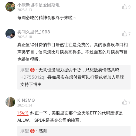
小康斯坦不是爱因斯坦
9
2025.8.13
每周必吃的精神食粮终于来啦～
卖间久里代_1998
7
2025.8.18
真正值得付费的节目居然往往是免费的。真的很喜欢单口相
声类节目，信息熵比对谈类高得多。不过面基的对谈类节目
也很值得听。
厚望
:
无意也没能力提供干货，只想贩卖情感共鸣
HD755012q
:
😂如果实在想付费可以打赏或者加入星球
支持下博主
K_N3MQ
7
2025.8.14
1:34:15
纠正一下，美股里面那个全天候ETF的代码应该是
ALLW。 SPDR是基金公司的缩写。
厚望
:
感谢