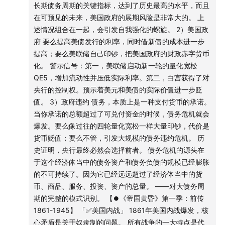
银行
长期债务周期的关键指标，达到了历史最高的水平，而且
两者之间，首先是雇佣关系，其次是客户关系。
在可预见的未来，美国政府的展期风险是非常大的。 上
居民部门的需求消化企业部门的供给，又依赖于企业部门的
中央政府
述情况组合在一起，会引发自我强化的螺旋。 2）美国政
雇佣和工资。典型的的生产和消费之间的关系。
府 要么提高美债发行的利率，同时借新债的成本进一步
① 居民部门（分层视角）
央行
提高；要么美联储自己印钞，把美国政府的财政赤字货币
金字塔结构194050：1%的富人、9%的中产、40%的中等收
化。 警示信号：第一，美联储启动新一轮的量化宽松
入群体、50%的低收入群体。
30:36
五大交易种类
QE5，增加流动性并压低实际利率。第二，白宫获得了对
在分层结构之下，顶尖的Top1%的群体给美国带来革命性的
央行的控制权。预示着美元和美债的实际价值进一步贬
变化。
商品、服务、投资资产
值。 3）政府违约 债务，本质上是一种支付货币的承诺。
警惕自己习惯性的把观察到的某个个体外推成整体的这种倾
当你承诺的总额超过了可兑付资金的时候，债务危机就会
向。更正确的做法是分层的看待。
货币
爆发。要么像过往的四轮量化宽松一样大量印钞，代价是
现任的美财长贝森特：美国前10%的人掌握着88%的股票总
货币贬值；要么不管，引发大规模的债务违约危机。 历
市值，同时贡献了将近3/4税收。40%的中等收入群体，仅
信贷
史证明，央行最终必然会选择前者。 债务危机的源头在
仅掌握了12%的股票。最底层的50%的群体，主要拥有债务
于这个经济体当中的债务资产和债务负债的规模已经膨胀
（信用卡贷、租房、车贷等）。
债务负债
的不可持续了。因为它已经远远超过了经济体当中的货
② 企业部门
币、商品、服务、投资、资产的总量。 ——对大债务周
第一，产业链和供应链的结构问题。
债务资产
期的完整的模式识别。 【⏺《帝国黄昏》第一季：前传
第二，企业部门的产业结构问题。
1861-1945】 「✅美国内战」 1861年美国内战爆发，核
第三，民企和国企。
37:37
达里奥的价格公式及潜台词
心矛盾是关于奴隶制的问题。 所有战争的一大特点是代