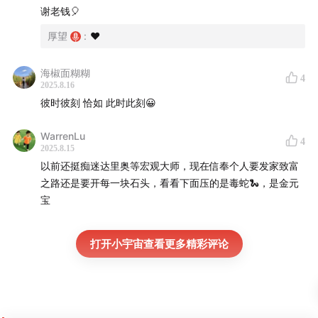
谢老钱🎈
厚望
:
❤️
海椒面糊糊
4
2025.8.16
彼时彼刻 恰如 此时此刻😀
WarrenLu
4
2025.8.15
以前还挺痴迷达里奥等宏观大师，现在信奉个人要发家致富
之路还是要开每一块石头，看看下面压的是毒蛇🐍，是金元
宝
打开小宇宙查看更多精彩评论