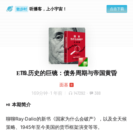
散步时
通勤路上
听播客，上小宇宙！
点击下载
E119.历史的巨镜：债务周期与帝国黄昏
面基
169分钟
·
1 年前
147292
·
388
⏯️
本期简介
聊聊Ray·Dalio的新书《国家为什么会破产》，以及全天候
策略、1945年至今美国的货币框架演变等等。