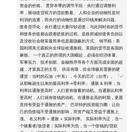
就会倾向于借更多的钱，央行也会倾向于印更多的钱。
1:
40:55
从耶稣诞生以来的最高利率→零利率
资金的价格。 贯穿本季的调节手段：央行通过调整利
2）分层视角
率，驱动借贷双方的贷款数量。 人和企业的动物性是对
依然要分层次、分经济部门的看待美国的债务问题。政府部
1:
42:22
实际利率与TIPS
利润的追逐，而央行的动物性是通过印钱来解决问题。
门的杠杆和偿债确实有压力，但与此同时，私人部门的资产
债务货币化：央行通过大量印钞还债，与此同时你的货币
负债表相对健康。
1:
45:12
利率曲线倒挂
和债务价值都会跟着贬值的过程。是政府减轻债务负担以
识别不同经济部门的杠杆率，搞清楚谁是这一轮的杠鼎的主
及没收社会财富最简单也是最隐蔽的方式。 铸币税：美
力。
1:
48:16
历史的共振，光谱右移
国利用美元霸权向全球征收通胀税。美国的货币是各国的
当一个国家面临债务高压时，他的应对手段无论在当时还是
麻烦。 一个真正的所谓的大国崛起，必须在经济体量、
在今天，都会觉得离谱。
1:
50:50
达里奥的悲观与桥水破产
军事实力、技术创新、金融秩序等各个方面完成全面的超
越，才算真正的主导。 供应有限，但全球极其需要的硬
1:
54:43
国际三级分工体系与制造国的宿命
通货：当时的石油（中东），今天的芯片（台湾）。 「✅
从耶稣诞生以来的最高利率→零利率」 通胀 & 利率：当
1:
57:16
产业工人停滞与被榨的几十年
利率比通胀更高时，人们更有储蓄的动机。当通胀比利率
更高时，人们就有借钱的动机。在通胀走高的时期，更愿
2:
03:34
其它几条线索
意持有受益于通胀的资产。 巴菲特的投资能力圈：让自
己的负债端不受通胀的影响，而资产端又受益于通胀上
《帝国黄昏》第四季：2008-2020
涨。 名义利率 = 通胀 + 实际利率。 实际利率为正，当一
个储蓄者/放贷者；实际利率为负，当一个借钱的/贷款
11:41