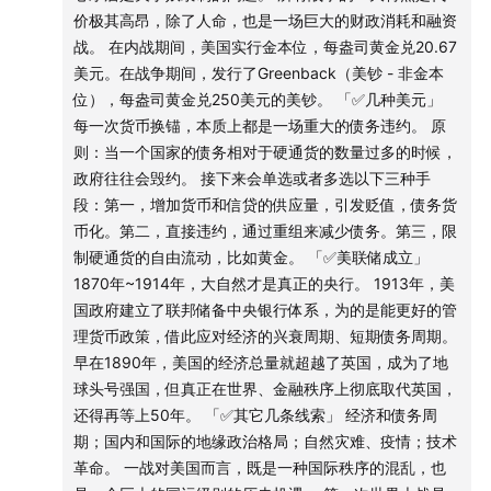
如果你只了解一个国家的话，其实你一个国家也不了解。多
价极其高昂，除了人命，也是一场巨大的财政消耗和融资
看看，横向比较，反而能更好地理解自己。
价格
P
=购买某物的总支出
TE
/ 总销量
Q
战。 在内战期间，美国实行金本位，每盎司黄金兑20.67
第四，我国地方政府的很多杠杆/融资/债务，分散在了居民
美元。在战争期间，发行了Greenback（美钞 - 非金本
和企业部门的杠杆里。
短期债务周期&长期债务周期
位），每盎司黄金兑250美元的美钞。 「✅几种美元」
政府杠杆率：应该统计广义的政府杠杆。
每一次货币换锚，本质上都是一场重大的债务违约。 原
第五，企业部门的资本开支结构。
42:57
短期债务周期，6±3年一轮
则：当一个国家的债务相对于硬通货的数量过多的时候，
2）政府部门
政府往往会毁约。 接下来会单选或者多选以下三种手
是经济的管理者，是守夜人。
44:46
长期（大）债务周期，80±25 年一轮
段：第一，增加货币和信贷的供应量，引发贬值，债务货
政府特点：永续税权、刚性的财政支出（事权）。
币化。第二，直接违约，通过重组来减少债务。第三，限
在过去的50年里面，美国政府的预算仅仅出现过四次盈余，
48:47
国家破产的形式并非破产，而是债务货币化引发货
制硬通货的自由流动，比如黄金。 「✅美联储成立」
最近是在2001年。
币贬值
1870年~1914年，大自然才是真正的央行。 1913年，美
对政府来说，最重要的是履行事权，即花钱。花的比赚的多
国政府建立了联邦储备中央银行体系，为的是能更好的管
是政府部门的常态。
49:29
一个简化版的财政可持续模型
理货币政策，借此应对经济的兴衰周期、短期债务周期。
财政赤字：真金白银，包括国库券、票据、其他证券，这些
早在1890年，美国的经济总量就超越了英国，成为了地
再加上利息就是国债。
《帝国黄昏》第一季：前传 1861-1945
球头号强国，但真正在世界、金融秩序上彻底取代英国，
由于美国政府的财政赤字是常态化的，欠条逐渐积累，国债
还得再等上50年。 「✅其它几条线索」 经济和债务周
就越滚越大。目前美债规模超过36万亿美元。
56:08
美国内战
期；国内和国际的地缘政治格局；自然灾难、疫情；技术
政府部门借钱，表面上是还本付息，但是更常态化的操作是
革命。 一战对美国而言，既是一种国际秩序的混乱，也
滚动续借。即政府财政支出的一大项目是付息成本。
58:26