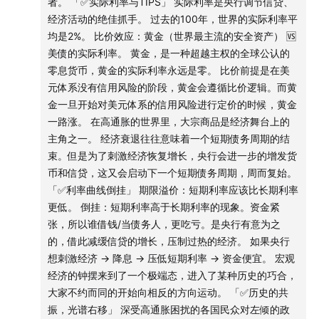
2:
大衰退与QE
者。 「✅实际利率与TIPS」 实际利率是央行调节信贷、
经济活动的绝佳抓手。 过去的100年，世界的实际利率平
2:
14:56
左翼民粹与右翼民粹
均是2%。 比价效应：黄金（世界最主流的安全资产） 🆚
美债的实际利率。 黄金，是一种超越主权的全球公认的
2:
17:36
大债务周期结尾啥样？
零息货币，黄金的实际利率永远是零。 比价前提是在美
元体系没有信用风险的阶段，黄金会遵循比价逻辑。而黄
希腊：我给大家演一下，总共分九步
金一旦开始对美元体系的信用风险进行定价的时候，黄金
一路涨。 在高通胀的世界里，大宗商品是经济舞台上的
2:
23:03
扫地出门与美国底层
主角之一。 经济衰退往往意味着一个短期债务周期的结
束。但是为了刺激经济恢复增长，央行会进一步的增发货
2:
25:56
其它几条线索
币和信贷，这又会启动下一个短期债务周期，周而复始。
「✅利率曲线倒挂」 期限溢价：短期利率应该比长期利率
《帝国黄昏》第五季：2020至今
更低。 倒挂：短期利率高于长期利率的现象。资金紧
张，所以谁借钱/当债务人，更吃亏。是央行有意为之
2:
27:12
大流行与财政货币化
的，借此减缓信贷的增长，压制过热的经济。 如果央行
想刺激经济 → 降息 → 压低短期利率 → 资金便宜。 宏观
2:
28:18
货币框架还有用的话，谁想改啊？！
经济的钟摆来到了一个极端态，进入了某种历史的巧合，
大家不约而同的开始向相反的方向运动。 「✅历史的共
2:
29:54
央妈财爹打配合
振，光谱右移」 深受高通胀困扰的各国民众对左倾的政