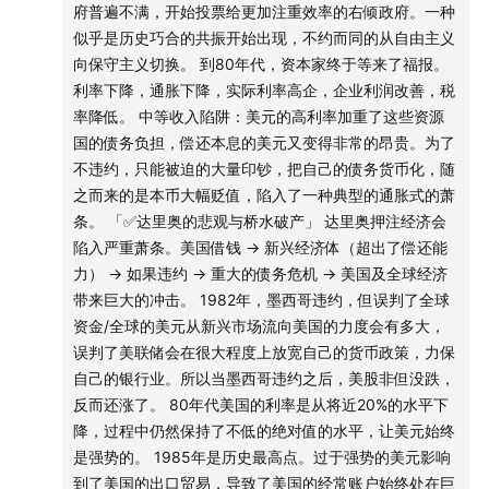
府普遍不满，开始投票给更加注重效率的右倾政府。一种
2:
32:25
世风日下：孙割登堂入室，首富认大哥
似乎是历史巧合的共振开始出现，不约而同的从自由主义
向保守主义切换。 到80年代，资本家终于等来了福报。
2:
33:22
美国政府2025年的账本
利率下降，通胀下降，实际利率高企，企业利润改善，税
率降低。 中等收入陷阱：美元的高利率加重了这些资源
2:
37:10
达里奥的三板斧与美国政府的态度
国的债务负担，偿还本息的美元又变得非常的昂贵。为了
不违约，只能被迫的大量印钞，把自己的债务货币化，随
2:
39:18
历史的巨镜
之而来的是本币大幅贬值，陷入了一种典型的通胀式的萧
条。 「✅达里奥的悲观与桥水破产」 达里奥押注经济会
彩蛋
陷入严重萧条。美国借钱 → 新兴经济体（超出了偿还能
力） → 如果违约 → 重大的债务危机 → 美国及全球经济
2:
42:36
徐高：达里奥错在哪了？
带来巨大的冲击。 1982年，墨西哥违约，但误判了全球
资金/全球的美元从新兴市场流向美国的力度会有多大，
《达利欧的国家债务认知错在哪里？》
误判了美联储会在很大程度上放宽自己的货币政策，力保
自己的银行业。所以当墨西哥违约之后，美股非但没跌，
2:
47:50
体系完整先于逻辑自洽和观点对错
反而还涨了。 80年代美国的利率是从将近20%的水平下
降，过程中仍然保持了不低的绝对值的水平，让美元始终
📁
本期内容相关资料
是强势的。 1985年是历史最高点。过于强势的美元影响
到了美国的出口贸易，导致了美国的经常账户始终处在巨