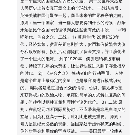
几种美元
是一个巨大的国运级别的历史机遇。 第一次世界大战是
3）金融部门
人类历史上首次真正意义上的全球战争。 一战结束后，
可以创造货币和信贷，包括央行以及其他的金融机构。
1:
02:28
美联储成立
英法美战胜国们聚在一起，商量未来的世界秩序的走向。
加杠杆：通过金融部门把自己未来的资源前置到了现在，代
原则：当一个国家、当一群人想要得到什么的时候，战争
价是付利息。
1:
04:10
其它几条线索
永远是比什么国际治理谈判的这些更有效的手段。 「✅咆
负债，是跟未来的自己借钱。
哮年代、乌合之众、二战」 1）咆哮时代 20世纪20年
在金融机构眼里，你借的贷款来自于别人的储蓄，而银行们
1:
07:39
咆哮年代、乌合之众、二战
代，经济繁荣，贫富差距急剧扩大，货币和信贷繁荣为债
充当的角色是撮合借贷双方的中介，从存款和贷款的利差之
务和股权融资、投机活动都提供了资金支持，并且演化出
间赚取利润。
《帝国黄昏》第二季：1945-1971
了一个巨大的泡沫。 到了1929年，债务违约和股市崩
信用派生：所有在银行里面的存款都自带乘数效应。
盘，持续了几年的大萧条，让世界快速进入到了存量搏杀
4）海外部门
1:
11:34
本轮大债务周期，启动
的时代。 2）《乌合之众》 煽动者们的行动手册。 人性
除了你（经济体）之外的世界的全部。
是这个世界上最稳定的变量，也是最容易进行模式识别
在全球化的今天，任何一个经济体都不是孤岛。
1:
12:39
重回金本位
的。 煽动者是通过迎合民众的情绪、恐惧、偏见和欲望
都在美元秩序下从事着不同的分工，彼此之间通过贸易做交
来获得权力的政治人物。承诺以简单的方式解决复杂的问
易。只不过不同经济体的权重不一样，在不同阶段各个产业
1:
17:05
日不落帝国的黄昏
题，但往往以牺牲真相和理性讨论为代价。 3）二战 原
链的权重也不同。
则：在乱纪元判断国际局势时，不应带着是非黑白道义的
最经典的国际分工体系就是消费国、制造国、资源国的分
1:
18:45
达里奥的投资思想：穿越不同宏观环境
立场，因为利益高于一切，胜利比忠诚更重要。 原则：
类。
暴力是乱纪元必然的现象。当国家处于虚弱状态的时候，
1:
21:45
胜利比关系更实际
你的对手会利用你的弱点获益。 ——美国最新一轮债务
「✅谁来扛鼎？」