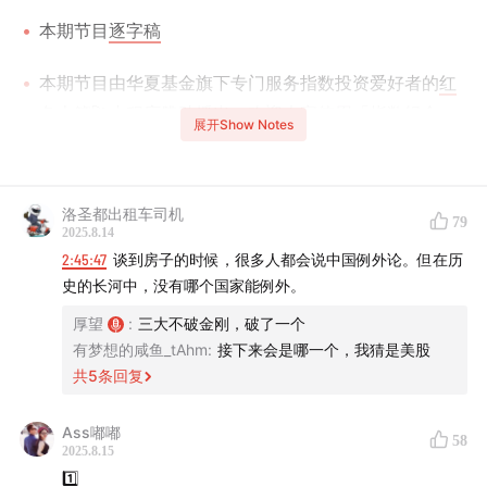
本期节目
逐字稿
本期节目由华夏基金旗下专门服务指数投资爱好者的
红
色火箭🚀
小程序赞助播出，欢迎大家使用「
指数组合
」
展开Show Notes
功能，DIY自己的全天候组合。
🎯
时间轴
洛圣都出租车司机
79
2025.8.14
引子
2:45:47
谈到房子的时候，很多人都会说中国例外论。但在历
史的长河中，没有哪个国家能例外。
00:23
这是一个关于美国违背祖训的故事
厚望
:
三大不破金刚，破了一个
有梦想的咸鱼_tAhm
:
接下来会是哪一个，我猜是美股
03:28
水晶球与碎玻璃
共
5
条回复
经济机器是怎样运行的？
Ass嘟嘟
58
2025.8.15
06:10
五大经济部门
1️⃣