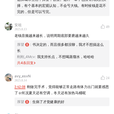
择，有个基本的宏观认知，不会亏大钱。有时候钱是花不
完的，但是可以亏完。
安祖
49
2025.8.13
老钱音频越来越长，说明周期底部要磨越来越久
厚望
:
书决定的，而且很多都没聊，我才不想搞这么
长
刚刚_4Mcv
:
我支持长点，不想喝蒸馏水，哈哈哈
共
4
条回复
avy_esvN
24
2025.8.14
2:42:08
刚做完手术，觉得能够正常走路有体力出门就要感恩
了☺️何况夏天还有空调，冬天还有加热马桶呢
厚望
:
生病了才觉健康的好