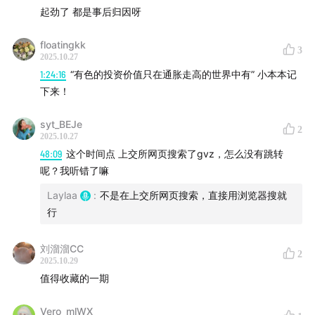
也意味着世界重新寻找增长的坐标。
起劲了 都是事后归因呀
这是一次关于金属的对话，但更是一次关于人类心理、信
floatingkk
3
任与秩序的讨论。如果说黄金是对旧秩序的逃离，铜就是
2025.10.27
1:24:16
“有色的投资价值只在通胀走高的世界中有” 小本本记
对新秩序的下注。正如节目里提到的那句隐喻：当系统崩
下来！
塌，人们买的是黄金；当秩序重建，人们买的是铜。
syt_BEJe
2
本期剧透
2025.10.27
48:09
这个时间点 上交所网页搜索了gvz，怎么没有跳转
1、
02:17
金价破4000的背后：贸易战、财政赤字、美债信
呢？我听错了嘛
任下降，共同推动黄金从“工具”变成“共识”
Laylaa
:
不是在上交所网页搜索，直接用浏览器搜就
行
2、
04:21
美国投资者的情绪曲线：从年初的冷淡，到特朗
普发动贸易战后的情绪反转
刘溜溜CC
2
2025.10.29
3、
06:47
TPU： “贸易政策不确定性指数”成为衡量地缘波
值得收藏的一期
动与金价联动的关键指标
Vero_mlWX