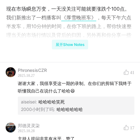
现在市场瞬息万变，一天没关注可能就要涨跌个100点。
我们新推出了一档播客叫
《厚雪晚班车》
，每天下午六点
半发车，用10分钟的时间，在你下班的路上，帮你快速整
理当天的市场行情以及背后的归因，另外再和你分享一些
有用的投资方法论。每天积累一点，让你不会漏掉最重要
展开Show Notes
的信息。可以配合着《厚雪长波》一起听。欢迎大家关注
～
PhronesisCZR
41
单集介绍
2025.10.27
谢谢大家，我很享受这一期的录制。在你们的剪辑下我终于
“当世界无法被预测，市场开始寻找信仰。”
听懂我自己在说什么了哈哈😆
aiseisei
:
哈哈哈哈笑死
这一期节目，我们和
《铜镜》
的两位主理人大鹏和Mike一
2000小时到了吗
:
哈哈哈哈哈哈
起，把目光放在了两个截然不同却又互相关联的金属——
黄金与铜。一个代表避险，一个代表增长。一个在混乱中
邦德灵灵柒
17
2025.10.28
被追逐，一个在建设中被需要。
主持人提问非常有水平，赞了