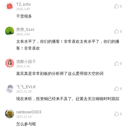
关税讨论与实施情况。
TZ_ic6x
0
2026.3.09
通过机器学习把具体的预语料进行拆解分析和指数的构
干货很多
建。 具体指数含义是：1.TPU数值越高 ： 表示未来贸
易政策越不确定；2.TPU数值越低 ： 表示贸易环境越
费费_Szst
0
2026.3.04
稳定、可预测。
太有水平了，你们的播客！非常喜欢太有水平了，你们的播
客！非常喜欢
大量研究发现，TPU主要通过四个渠道影响黄金价格：
1. 安全避险渠道（Safe Haven Channel）
酒酿小园子
0
2026.1.14
嘉宾真是非常刻板的分析师了这么爱用假大空的词
当贸易政策不确定性上升时，投资者倾向于寻找避险资
产。黄金历来被视为不确定时期的“避风港”。但这一机
飞飞_EVLK
0
制主要在地缘政治或金融危机时期发挥作用，并非所有
2025.12.28
政策不确定性都会触发。例子：2023年俄乌战争和美
现在来听，投资铜已经来不及了。赶紧去关注铜镜时时跟踪
国银行业危机期间，黄金与TPU的相关性显著转正。
rainbow0303
0
2025.12.14
2. 宏观经济效应渠道（Macroeconomic Effects
怎么参与呢
Channel）