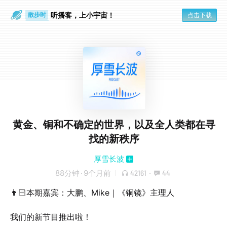
散步时
听播客，上小宇宙！
点击下载
通勤路上
黄金、铜和不确定的世界，以及全人类都在寻
找的新秩序
厚雪长波
88分钟
·
9个月前
42161
·
44
👨🏻本期嘉宾：大鹏、Mike｜《铜镜》主理人
我们的新节目推出啦！