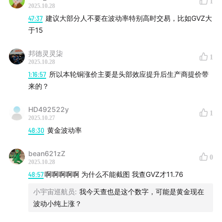
1
2025.10.28
Figure 1: 贸易不确定性与金价的对比 （截止到2025年4
47:37
建议大部分人不要在波动率特别高时交易，比如GVZ大
月）
于15
邦德灵灵柒
1
2025.10.28
1:16:57
所以本轮铜涨价主要是头部效应提升后生产商提价带
来的？
HD492522y
1
2025.10.27
48:30
黄金波动率
bean621zZ
0
2025.10.28
什么是TPU？ TPU（贸易政策不确定性，Trade Policy
48:57
啊啊啊啊啊 为什么不能截图 我查GVZ才11.76
Uncertainty）是一个衡量贸易政策不确定程度的指
小宇宙巡航员
:
我今天查也是这个数字，可能是黄金现在
数。它通过以下信息构建：1.有关贸易政策不确定性的
波动小纯上涨？
新闻报道；2.政策公告与调整；3.贸易争端与谈判；4.