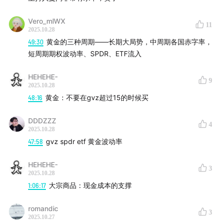
从美国机构投资者的情绪变化，到央行购金潮，再到贸易
Vero_mlWX
政策不确定性（TPU）的飙升，我们讨论了一个越来越现
11
2025.10.28
实的问题：在地缘政治频繁震荡、全球赤字飙升的世界
49:30
黄金的三种周期——长期大局势，中周期各国赤字率，
里，黄金究竟反映了什么？它真的在对抗通胀吗？还是在
短周期期权波动率、SPDR、ETF流入
对抗一个失去信任的体系？
HEHEHE-
9
2025.10.28
我们都以为避险是一个金融概念，但或许，它首先是一个
48:16
黄金：不要在gvz超过15的时候买
心理学问题。当地缘政治、贸易战、通胀与债务的叙事层
层叠加，投资者的核心问题变成了：在一切都不确定的世
DDDZZZ
4
2025.10.28
界里，什么东西还能保持确定？黄金，不再只是一个“避险
47:58
gvz spdr etf 黄金波动率
资产”，而是一种“系统性怀疑”的体现：怀疑货币、怀疑制
度、怀疑秩序。它的价格，是对世界信任度的镜像。
HEHEHE-
3
2025.10.28
节目下半场，我们把视角转向了铜。铜的逻辑就更贴近现
1:06:17
大宗商品：现金成本的支撑
实经济：AI基建、新能源、电网扩张……它是一个关于“动
romandic
能”的故事。而在去全球化与高成本的背景下，铜的上涨，
3
2025.10.27