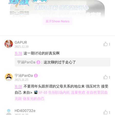
展开Show Notes
GAPUR
1
2025.12.10
15:36
这一期讨论的好真实啊
宇涵PanDa
:
这次聊的过于走心了
宇涵PanDa
1
2025.11.25
16:08
不要用年头跟所谓的父母关系的地位来 强压对方 接受
自己 来自>
SP-03 告别职场内耗 流量焦虑 在自然里回血
充能 做发光的自己
当大家热议“穷吃丧喝”才是通透生活，反向消费浪潮正劲
HD400732e
1