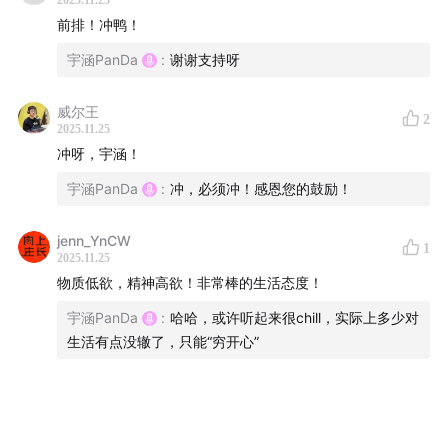
2025.11.25
时，
前排！冲鸭！
《生活玩家》联动《职业离想》，以威尔王Will的视角对
宇涵PanDa
:
谢谢支持呀
话全职播客主播宇涵（我自己）！
威尔王
2
2025.11.25
这人曾月薪3500块还惨遭失业，会展搭棚、图书扫灰、
冲呀，宇涵！
视频后期踩坑全经历，
宇涵PanDa
:
冲，必须冲！感恩您的鼓励！
却凭十几年有声电台热爱，把“物质低配、精神顶配”的穷
开心过成哲学。
jenn_YnCW
1
2025.11.25
物质低欲，精神高欲！非常棒的生活态度！
在物价飞涨、工资被“大禹治没”的焦虑时代，这个“全职生
活玩家”如何反抗消费主义，重新定义成功？
宇涵PanDa
:
哈哈，或许听起来很chill，实际上多少对
生活有点没辙了，只能“穷开心”
恰似《沧元图》孟川刀刻众生的清醒，这份与生活的和
解，期待你的聆听和共鸣
在小宇宙打开
🌵 玩家档案