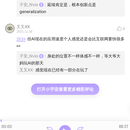
the Evolution of the Brain Holds the Key to the Future
子安_Nvio
:
延续肯定是，根本创新点是
generalization
of AI》 by Max Bennett
Google DeepMind: the Podcast:
叉叉XX
0
2025.12.30
29:54
但AI现在的应用速度个人感觉还是会比互联网要快很多
The Future of Intelligence | Demis Hassabis
👀
Dwarkesh Podcast:
子安_Nvio
:
身处的位置不一样体感不一样，等大爷大
妈玩AI的那天
Ilya Sutskever-We're moving from the age of
叉叉XX
:
感觉现在已经有一部分在玩了
scaling to the age of research
Richard Sutton-Father of RL thinks LLMs are a
打开小宇宙查看更多精彩评论
dead end
00:00
88:27