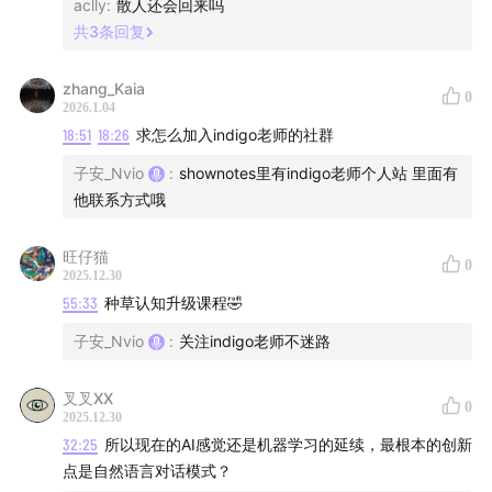
aclly
:
散人还会回来吗
57:55
从信仰充值到门庭若市
共
3
条回复
1:03:06
时间自由才是财富自由
zhang_Kaia
0
2026.1.04
1:09:48
何时下重注，何时控风险，工程化的等待vs信仰的
18:51
18:26
求怎么加入indigo老师的社群
等待
子安_Nvio
:
shownotes里有indigo老师个人站 里面有
他联系方式哦
1:11:57
失败过吗，为何失败，聊聊wishful thinking
旺仔猫
0
1:15:14
没有理智决策，都是身体决策
2025.12.30
55:33
种草认知升级课程🤣
1:17:58
中餐、西餐与工业革命
子安_Nvio
:
关注indigo老师不迷路
1:22:06
如何找自己，直觉与运气🍀
叉叉XX
0
2025.12.30
- 本集提及 -
32:25
所以现在的AI感觉还是机器学习的延续，最根本的创新
点是自然语言对话模式？
《智能简史》 / 《A Brief History of Intelligence: Why