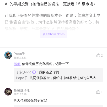
AI 的早期投资（按他自己的说法，更接近 1.5 级市场）
让我真正好奇的并非他的履历本身，而是：普遍意义上早
已“财富自由”的他，为什么依然保持着高度的好奇心，持
续体验、研究、分享最新的 AI 产品与趋势？
展开Show Notes
以及，在一次次关键节点上，他究竟是如何做出判断的？
是直觉还是认知，是幸运还是信仰？一个历经风口的人在
这一集教会了我，如何下注不纠结，如何投资不迟疑，如
Popo子
2
2025.12.31
何在不确定的时代，让自己变得处于更“幸运”的位置。
55:18
信仰充值历史存档点，记录一下
这不是一集“成功人士”分享过往经验的播客
，而是一次真
子安_Nvio
:
我的还是你的
Popo子
:
共同信仰基金，留给未来终将错过AI的自己🤞
切提升我认知的录制，私心以为是本台今年的最佳单集。
如果可以，希望大家不要只把注意力放在我们聊到的热点
是腿腿子吧
本身——无论是 AI 泡沫、量子计算、AGI 的不同流派，还
1
2025.12.29
是所谓的“信仰充值”。这些话题当然有价值，但更重要
听大佬和紧张的子安😌
的，是 Indigo 在探索、学习与判断时所采用的方式本