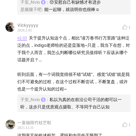
子安_Nvio
:
😔安慰自己有缺憾才有进步
身。技术会更迭，时代会变化。但一个人如何保持好奇、
是腿腿子吧
:
能一起聊，就说明你也很棒☺️
如何构建认知、如何在不确定中做决策——这些能力，长
期有效。
Vickyyyyy
1
2026.1.01
本集较长，我们先谈认知，后聊变现；本期不构成任何投
42:03
关于提升认知这个点，相比“读万卷书行万里路”这种泛
泛的点，indigo老师给的还是蛮落地~只是，我当下在想，对
资建议。
于我个人而言，我怎么判断哪位研究员值得听？应该从哪个
话题开启？…
- 聊天的人 -
听到后面，有一个词我觉得很不错“试错”。感觉“试错”就是我
嘉宾：Indigo，播客｜
INDIGO TALK
，个人主页 |
Indigo
们不可避免的过程，在这个过程不断尝试，不断复盘，或许
数字镜像
也是一个提升认知的过程~
主播：子安
子安_Nvio
:
私以为真的在前沿公司干活的都可以一
听，这步只是优质观点摄取、不等同于自己认知
- 时间轴 -
一蓑烟雨竹杖芒鞋
1
先谈认知
2025.12.31
这期嘉宾的叙述框架、逻辑和内容低于预期了…