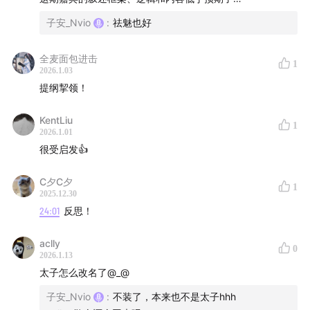
01:02
财富自由仍在追风逐浪的原动力是什么
子安_Nvio
:
祛魅也好
06:11
创业时期的信仰之跃，如何让自己更“幸运”
全麦面包进击
1
2026.1.03
12:17
大厂与小厂之择，假设在这个时代做一个年轻人
提纲挈领！
20:26
AI泡沫的普遍隐忧下，怎能做到如此笃定
KentLiu
1
2026.1.01
31:19
有没有怀疑这波AI的时刻，又是如何打消疑虑的
很受启发👍
38:21
不是人人都有接触独角兽负责人的机会，普通人该
C夕C夕
1
2025.12.30
怎么做
24:01
反思！
44:06
用AI加速学习的技巧，不能只依靠“总结”
aclly
0
2026.1.13
49:47
人类的抽象能力、智慧与终极目的
太子怎么改名了@_@
再聊变现！
子安_Nvio
:
不装了，本来也不是太子hhh