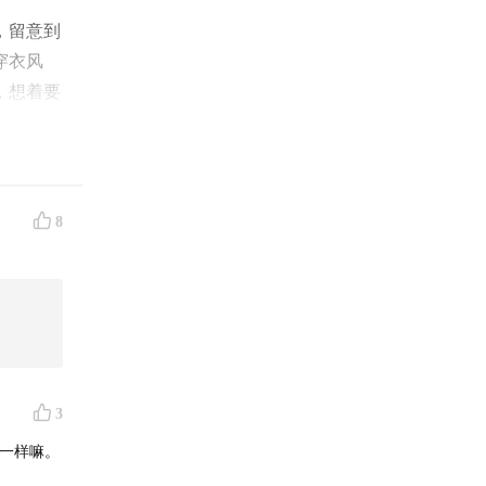
，留意到
穿衣风
，想着要
烟吧（不
不停地模
8
，是一份
学人精，
3
不一样嘛。