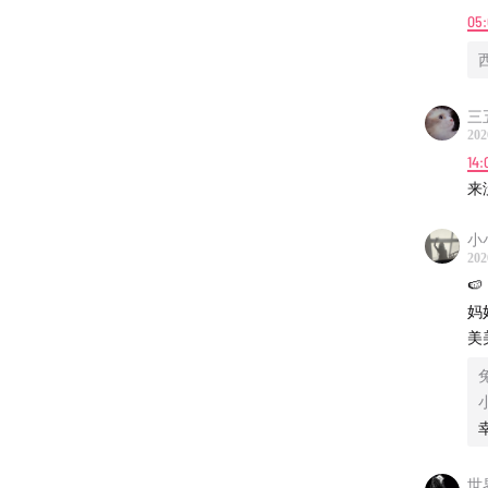
05:
三
202
14:
来
小
202

妈
美
世