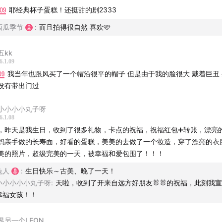
09
耶经典杯子蛋糕！还挺甜的剧2333
西瓜季节
:
而且拍得很自然 喜欢🩷
五kk
6.1.09
09
我当年也跟风买了一个帽沿很平的帽子 但是由于我的脸很大 戴着巨丑
没有带出门过
小小小小丸子呀
6.1.08
，昨天是我生日，收到了很多礼物，卡点的祝福，祝福红包➕转账，漂亮
妈亲手做的长寿面，好看的蛋糕，美美的去做了一个妆造，穿了漂亮的衣
美的照片，超级完美的一天，被幸福和爱包围了！！！
兔人
:
生日快乐～古美、晚了一天！
小小小小小丸子呀
:
天啦，收到了开来自远方好朋友🐰🐰的祝福，此刻我
幸福女孩！！
界另一个LEON