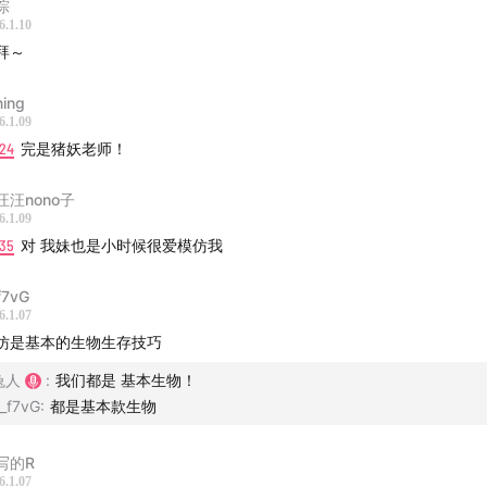
淙
6.1.10
 @我要WhatYouNeed 旗下播客。也欢迎你关注我们团队的
拜～
把天聊si
说说罢了
趁热交换
ing
6.1.09
:24
完是猪妖老师！
汪汪nono子
6.1.09
:35
对 我妹也是小时候很爱模仿我
f7vG
6.1.07
仿是基本的生物生存技巧
兔人
:
我们都是 基本生物！
_f7vG
:
都是基本款生物
写的R
6.1.07