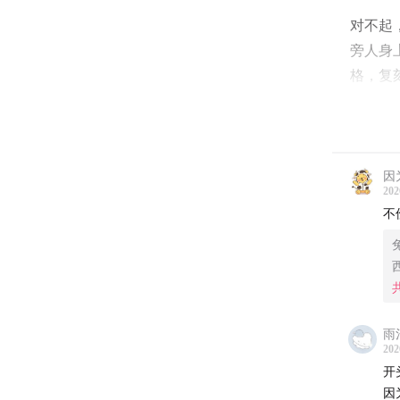
对不起
旁人身
格，复
是以前
是）
之前我
因
仿着认
202
不
赞扬，
人人都
到底给
-
雨
202
9:10
很
开
因