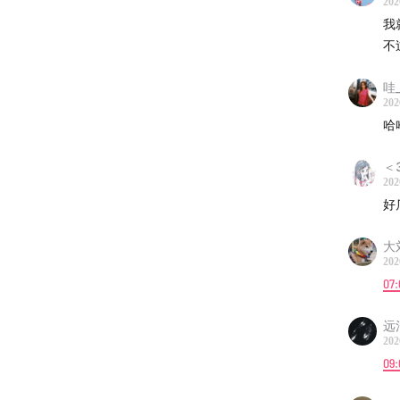
妹尾武 
202
我
温野 -
不
春野杉卉
哇_
202
哈
8bite,D
＜
-
202
好
微信群：
大
微信公众
202
07:
微博@我
远
商务联系：
202
09:
-