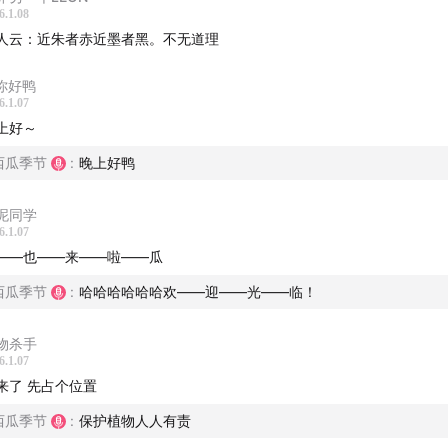
6.1.08
人云：近朱者赤近墨者黑。不无道理
i你好鸭
6.1.07
上好～
西瓜季节
:
晚上好鸭
泥同学
6.1.07
——也——来——啦——瓜
西瓜季节
:
哈哈哈哈哈哈欢——迎——光——临！
物杀手
6.1.07
来了 先占个位置
西瓜季节
:
保护植物人人有责