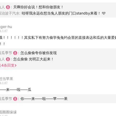
行模仿不合适的风格，是我人生黑历史的重要组成部分。
兔人
:
天啊你好会说！想和你做朋友！
雨治波子汽水
:
哇呀我永远在想当兔人朋友的门口standby来着！ 🩵
学着，万一哪天用得上呢？
gger-hu
们都是拿来别人身上的元素，在自己身上找答案。
6.1.07
哦！！！！！！其实私下有努力偷学兔兔约会里的直接表达和瓜的大量爱
可惜啊，这些仪式感和我不兼容。
！！
西瓜季节
:
怎么偷偷夸你被你发现
得羡慕的幸福，很多都经过了精心过筛。
兔人
:
怎么偷偷 光明正大起来！
共
4
条回复
去打扰别人的「震撼首发」，是一种礼貌。
想当苹果
6.1.07
——来——啦——瓜
西瓜季节
:
你——来——啦——苹——果
Refrain (Instrumental Version)
圆圈圈缘缘