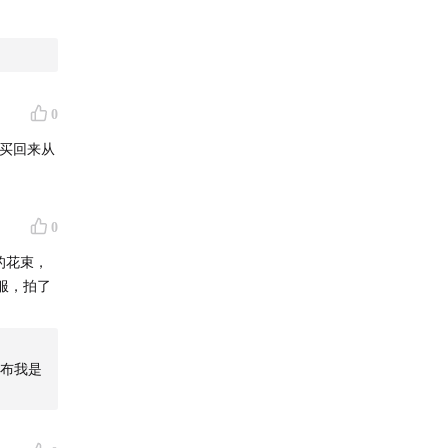
0
 买回来从
0
的花束，
服，拍了
宣布我是