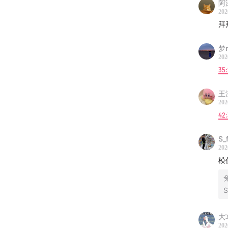
阿
202
本播客是
拜
客。
不
梦n
202
35
王
202
42
S_
202
模
S
大
202