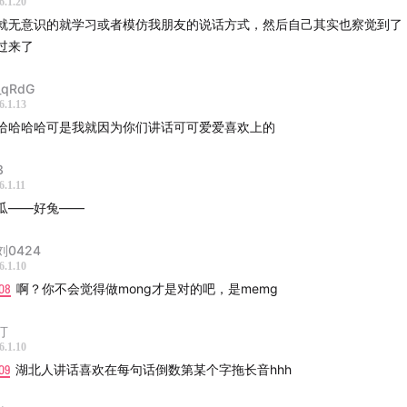
- サンタクロウスの空
6.1.20
就无意识的就学习或者模仿我朋友的说话方式，然后自己其实也察觉到了
 夏が終わった
过来了
 - 北向きの窓
qRdG
6.1.13
哈哈哈哈可是我就因为你们讲话可可爱爱喜欢上的
yrox - frozen heart
3
6.1.11
瓜——好兔——
小助手13135693385
刘0424
号：我要WhatYouNeed
6.1.10
08
啊？你不会觉得做mong才是对的吧，是memg
要WhatYouNeed
汀
whatyouneedoffice
6.1.10
09
湖北人讲话喜欢在每句话倒数第某个字拖长音hhh