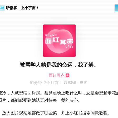
听播客，上小宇宙！
步时
勤路上
被骂学人精是我的命运，我了解。
面红耳赤
51分钟
·
7个月前
5340
·
51
变冷，人就想缩回厨房。盘算起晚上吃什么时，总是会想起米花
照片，都能感受到她认真对待每一餐的决心。
，放大图片观察她都做了哪些菜，并上小红书搜索同款教程。