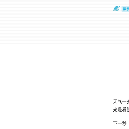
散
通
天气一
光是看
下一秒