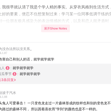
，我很早就认清了我是个学人精的事实。从穿衣风格到生活方式
上好的要素，便忍不住想复制过来：学习某一位同事低调干练的
刻一位朋友极具感染力的表达情感的方式，以及和恋人闹矛盾时
的兔人会怎么做，大概会把事情吵开然后独自坐在马路牙子上抽
展开Show Notes
们聊过一起对「特别」的渴望，这份渴望的背后，其实也是一刻
为没办法所以没关系_
知标准里更好的、更特别的事物。真不知道这对我身边的人来说
6.1.07
伤害自己和别人的话，就学就学就学
还是一份打扰。
兔人
:
就学就学就学
骂学人精，但谁还不是个学人精了。这期，我们就来聊一下，做
西瓜季节
:
就学就学就学
我们带来了什么。
共
3
条回复
治波子汽水
6.1.08
多模仿都是一种自保。
头兔人可爱暴击！ 一只变色龙走过一片森林形成的纹样也和别的变色龙
为路过的森林不同， 所以因着喜欢而“学到”的颜色也是不一样的。