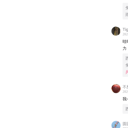
13:18
强
15:44
先
Ti
21:23
我
202
哇
23:43
好
力
33:43
值
39:11
不
-
不
202
我
BGM：
吉俣良 - 
圆