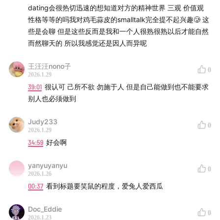
上还有人在这样相爱，真好啊。这一期，就把这部综艺和
dating会很热切迅速的想知道对方的精神世界 三观 价值观
这种心情一起分享给大家好了。微微有点剧透，但不影响
性格等等的吗我对鸡毛蒜皮的smalltalk完全提不起兴趣🥲 这
些是会聊 但是这些反而是我和一个人很熟很熟以后才能自然
观看体验：
而然聊天的 所以我感觉还是因人而异呢
-
王汪汪nono子
0
2026.1.29
02:49
接受了，我的心动G点都起源于怜爱。
39:01
很认可 己所不欲 勿施于人 但是自己能做到也不能要求
别人也必须做到
05:57
为什么会为一个只认识不到72小时的人落泪？
Judy233
0
10:51
同样的，为什么一个只相处72个小时的人，会让你
2026.1.29
忍不住笑出声？
34:59
好会啊
17:00
居然还有人在用文青三件套恋爱，而且不让人讨厌。
yanyuyanyu
0
2026.1.26
00:37
看到标题要笑鼠的程度，爱兔人爱西瓜
20:27
在喜欢上她们的「爱情」前，先喜欢上了她们。
Doc_Eddie
25:47
OMG，西瓜遇上了恋综观影史上，最帅的男嘉宾。
0
2026.1.23