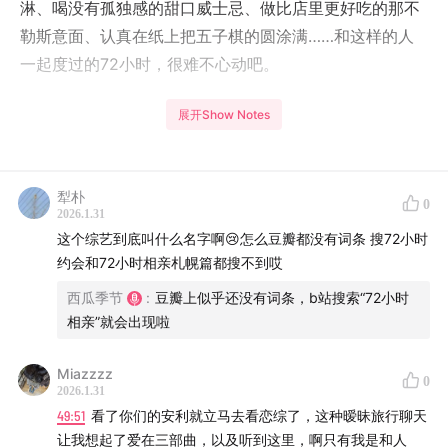
淋、喝没有孤独感的甜口威士忌、做比店里更好吃的那不
勒斯意面、认真在纸上把五子棋的圆涂满……和这样的人
一起度过的72小时，很难不心动吧。
但英书反而犹豫了，一开始就过于旺盛的美好，真的有长
展开Show Notes
久持续下去的动能？原来72小时对她来说不是太短，而是
太长，长到可以看清一份心动冷却后的样子。但对贤雄来
说，72小时，只是一段漫长故事的刚刚开场呢。他保有着
犁朴
0
2026.1.31
热情和决心。
这个综艺到底叫什么名字啊😢怎么豆瓣都没有词条 搜72小时
约会和72小时相亲札幌篇都搜不到哎
这是韩国最近的旅行恋综《72小时约会》里的第一段故
西瓜季节
:
豆瓣上似乎还没有词条，b站搜索“72小时
事。几对陌生人，被安排分别前往一个浪漫但陌生的城
相亲”就会出现啦
市，在旅行中朝夕相处72个小时，会发生什么？刚打开第
5分钟，我就预感这可能会是我的2026年度恋综。
Miazzzz
0
2026.1.31
倒不是它的设定多特别、关系多精彩，打动我的，恰恰是
49:51
看了你们的安利就立马去看恋综了，这种暧昧旅行聊天
一种平静的温暖、甚至有点老派的相爱方式。2026年世界
让我想起了爱在三部曲，以及听到这里，啊只有我是和人