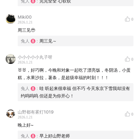
制作：左右
兔人
:
完完全全 心软软
-
Miki00
0
2026.1.21
周三见🥹
BGM：
兔人
:
周三见～
Travis - Closer
小小小小小丸子呀
0
小瀬村晶 - Prologue
2026.1.21
🐰🐰，好巧啊，今晚和对象一起吃了漂亮饭，冬阴汤，小蛋
Xeuphoria - All I Can Give You (Senjougahara Tore
糕，水果沙拉，薯条，是超级幸福的时刻！！！
Cover)
兔人
:
哇 听起来很幸福 但不巧 今天东京下雪我却没有
约呜呜呜 但还是为你开心！
Seto - We made 25 turns in the ferris wheel that day
山野都有雾灯1019
Seto - take me somewhere far away from here
0
2026.1.21
晚上好~
Frank Ocean - Lost (Album Version)
兔人
:
早上好山野老师