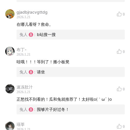
-
gjadbjracvgttdg
0
2026.1.21
微信群：小助手13135693385
在哪儿看呀？救命。
微信公众号：我要WhatYouNeed
兔人
:
b站搜一搜
微博@我要WhatYouNeed
布丁-
0
2026.1.21
商务联系：whatyouneedoffice
哇哦！！！等到了！搬小板凳
兔人
:
请坐
-
速冻肚汁
本播客是 @我要WhatYouNeed 旗下播客。也欢迎你关注
0
2026.1.21
我们团队的其他播客。
不把天聊si
说说罢了
趁热交换
正愁找不到看的！瓜和兔就推荐了！太好啦o(｀ω´ )o
兔人
:
囤够片子好过冬！
瑹莘
0
2026.1.21