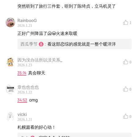
突然听到了旅行三件套，听到了陈绮贞，立马机灵了
28:40
你会喜欢，在约会里做议程设置的人吗？
RainbooG
1
32:27
今天和你相处得很愉快，但明天我们还要一起玩
2026.1.21
吗？
正好广州降温了🥶😭火速来取暖
西瓜季节
:
看这部恋综的感觉就是一整个暖洋洋
34:52
也有一些关系，刚开场你就会觉得它发生在都市
里。
因为没办法所以没关系_
0
2026.1.23
49:10
如果一段关系，不从deep talk开始会怎样？
35:14
真会聊天
52:12
她们最后怎样不知道，但我已经陷入了她们的爱河
章也也也也
0
2026.1.22
里。
34:52
omg
-
vicki
0
2026.1.21
主播：西瓜、兔人
札幌篇看的好心动！