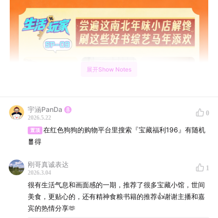
展开Show Notes
宇涵PanDa
0
2026.5.22
在红色狗狗的购物平台里搜索『宝藏福利196』有随机
置顶
🧧得
刚哥真诚表达
1
2026.3.04
很有生活气息和画面感的一期，推荐了很多宝藏小馆，世间
美食，更贴心的，还有精神食粮书籍的推荐👍谢谢主播和嘉
宾的热情分享🫶
🌟 本期亮点