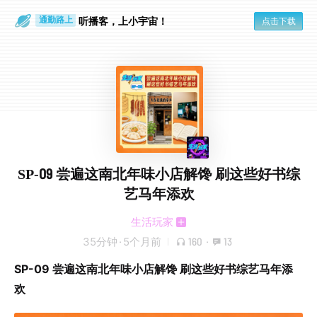
散步时
通勤路上
听播客，上小宇宙！
点击下载
SP-09 尝遍这南北年味小店解馋 刷这些好书综
艺马年添欢
生活玩家
35分钟
·
5个月前
160
·
13
SP-09 尝遍这南北年味小店解馋 刷这些好书综艺马年添
欢