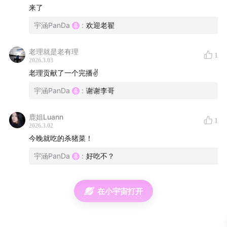
✍🏻 互动话题
来了
宇涵PanDa
:
欢迎老翟
1. 你的年货清单里必备的美食是什么？有没有私藏的宝
藏小馆想分享？
老理就是老有理
1
2026.3.03
2. 过年宅家的你，最爱翻的书、追的综艺是什么？快来
老理贡献了一个完播✌
评论区安利一波
宇涵PanDa
:
谢谢李哥
🛤️ 玩家航线 · 完整时间轴
鹿姐Luann
1
2026.3.02
第一站： 年货美食大赏，宝藏馆子初推荐
01:24
-
07:01
今晚就吃的杀猪菜！
年味美食地图：
老李深情告白大如手表、包入鲍鱼干贝的
宇涵PanDa
:
好吃不？
泉州巨型肉粽
，并分享天津生蚝自由，安吉拉分享经典年
味零食
在小宇宙打开
老翟、宇涵 分别分享各自扫街榜的榜一 ：
好吃爱吃的西
局烂蒜肥肠拌饭&经济实惠的蓟门桥的螺蛳粉与老友粉