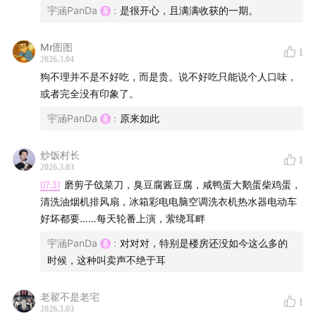
宇涵PanDa
:
是很开心，且满满收获的一期。
元宵将至，年味正浓！本期《生活玩家》不谈生活难题，
Mr图图
陪你从南到北，彻底打通你的味蕾记忆。
1
2026.3.04
狗不理并不是不好吃，而是贵。说不好吃只能说个人口味，
从泉州鲍鱼干贝巨型肉粽到东北大集的肉蛋堡，从怀旧年
或者完全没有印象了。
味声响到硬核科幻读物，还有过去一年让人欲罢不能的好
宇涵PanDa
:
原来如此
书好综艺。
炒饭村长
主播宇涵携手安吉拉、老李、老翟三位嘉宾，在元宵节前
1
2026.3.03
夕开启了一场极具“饥饿感”的深夜电台式的跨界漫谈，
07:31
磨剪子戗菜刀，臭豆腐酱豆腐，咸鸭蛋大鹅蛋柴鸡蛋，
清洗油烟机排风扇，冰箱彩电电脑空调洗衣机热水器电动车
边聊美食边忆年味，还分享超多私藏好物，无论你是在北
好坏都要……每天轮番上演，萦绕耳畔
上广的深夜“吃外卖”，还是在东北的雪地里翻着烤串，
宇涵PanDa
:
对对对，特别是楼房还没如今这么多的
时候，这种叫卖声不绝于耳
这期节目只想带你沉浸式解锁新春快乐玩法，做个会吃会
玩的生活玩家！
老翟不是老宅
1
2026.3.03