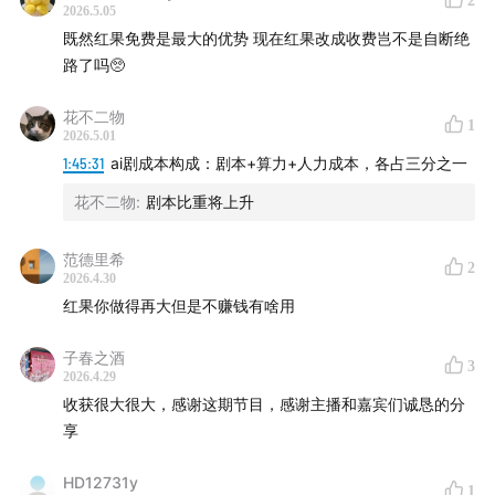
2
2026.5.05
既然红果免费是最大的优势 现在红果改成收费岂不是自断绝
路了吗🥺
花不二物
1
2026.5.01
1:45:31
ai剧成本构成：剧本+算力+人力成本，各占三分之一
花不二物
:
剧本比重将上升
范德里希
2
2026.4.30
红果你做得再大但是不赚钱有啥用
子春之酒
3
2026.4.29
收获很大很大，感谢这期节目，感谢主播和嘉宾们诚恳的分
享
HD12731y
1