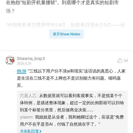
在抱怨“短剧开机量腰斩”。到底哪个才是真实的短剧市
场？
“中国电影单日票房平均1.4亿，短剧单日流水3.5亿——短
剧已经是电影的2.5倍。其中AI短剧4月15日单日广告消耗
展开Show Notes
接近1亿，比两个月前Seedance 2.0发布时翻了4倍。与此
同时，红果DAU破1.6亿逼近爱优腾，横店群演抱怨开机量
腰斩，龚宇宣布爱奇艺要转型‘非中心化社交媒体’。”
Shawna_bnp3
34
2026.4.29
09:38
“三线以下用户分不清ai和现实”这话说的真恶心，人家
一句话定调：这不是一个行业内部的升级，这是一次整个
是生活在三线不是不上网也不是识别能力有问题。喵呜嘉
影视工业的地基置换。今天我们要回答三个问题：红果革
宾。
了谁的命？AI短剧又要革谁的命？谁会活下来？
穴居人乙
:
从数据里就可以看到客观事实，不是指某个个
体特例，是描述整体现象，超过一定的比例那就可以归纳
🎙【本期嘉宾】王小书、徐宏亮、庄明浩
到某个标签分类里，然后做商业决策……
yisenn
:
我姐姐是从业者，我和她聊过这个，应该是“免费
王小书（嘉书冰甜短剧创始人）
用户不在乎是否AI，付钱了自然就在乎了。”
共
9
条回复
徐宏亮
（短剧网文行业8年观察者）