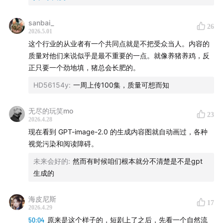
庄明浩
（「
屠龙之术
」主播）
sanbai_
26
2026.5.01
这个行业的从业者有一个共同点就是不把受众当人。内容的
主播：潘乱（「乱翻书」主理人）
质量对他们来说似乎是最不重要的一点。就像养猪养鸡，反
正只要一个劲地填，猪总会长肥的。
HD56154y
:
一周上传100集，质量可想而知
无尽的玩笑mo
23
2026.4.28
现在看到 GPT-image-2.0 的生成内容图就自动画过，各种
视觉污染和阅读障碍。
未来会好的
:
然而有时候咱们根本就分不清楚是不是gpt
生成的
海皮尼斯
17
2026.4.29
50:04
原来是这个样子的，短剧上了之后，先看一个自然流