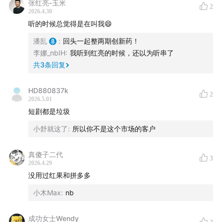
张红亮-玉米
2
25:36
AI真人剧是在蚕食真人剧的份额
2026.4.30
听的时候总觉得是在叫我😄
29:54
长视频平台的困境
潘乱
:
回头一起整两期创新药！
李娜_nbIH
:
我听到红亮的时候，还以为听串了
34:46
2023年长剧最后的荣光：《狂飙》、《繁花》、
共
3
条回复
《三体》
HD880837k
36:13
短剧和短视频，其实是有一种相对天然的连接性
2
2026.5.01
短剧都是垃圾
38:26
长视频平台难以复制短剧“海量供给、算法验证、流
小舒就这了
:
所以你不是这个市场的客户
量分成”的打法
三、算法推荐、商业模式与收益结构
真傻子二代
3
2026.4.29
没用过红果和拼多多
41:49
AI短剧里是谁在赚钱？
小木Max
:
nb
41:58
《安徽小木匠》这过亿的流量，可能从哪里来？
成功女士Wendy