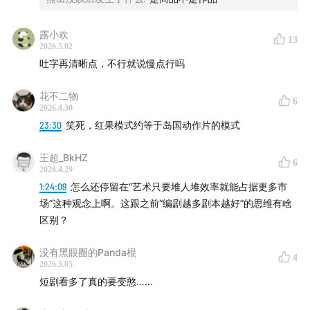
08:02
AI漫剧的三大类型：
露小欢
09:05
AI仿真人剧
13
2026.5.02
吐字再清晰点，不行就说慢点行吗
09:43
AI 2D/3D漫剧
花不二物
10:23
解说漫/沙雕漫
6
2026.4.30
23:30
笑死，红果模式约等于岛国动作片的模式
12:30
成本预算是一切的母逻辑
王超_BkHZ
6
15:31
AI剧的核心颠覆逻辑：它不只是降成本，更是解锁了
2026.4.29
1:24:09
怎么还停留在“艺术只要堆人堆效率就能占据更多市
被成本封印的题材空间。
场”这种观念上啊。这跟之前“编剧越多剧本越好”的思维有啥
区别？
19:19
低成本是内容多样性的根本保障
没有黑眼圈的Panda棍
二、短剧商业模式 vs 长视频的困境
4
2026.5.05
短剧看多了真的要变憨……
23:54
AI短剧的主要的发行场景是抖音