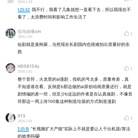
2026.5.10
1:25:52
我不行，我看了几集就想一直看下去，所以我现在不
看了，太浪费时间和影响工作生活了
信马由缰xm
1
2026.5.03
短剧就是臭狗屎，当然现在长剧国内也很难拍出质量好的东
西
HD56154y
1
2026.5.02
整个音符，火龙里的ai漫剧，投机的号太多，质量奇差，真
不知道谁在看。反倒是b那边做的ai原创动画质量还行，就是
剧情编的差一些，但至少b这边的作者是在认真做剧，不像音
符那边一周上传100集这种制造垃圾的方式制造漫剧
X13
1
2026.5.01
2:01:15
“长视频扩大产能”实际上不就是要让人干出机器/算法
的效率吗😹