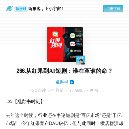
散步时
听播客，上小宇宙！
点击下载
通勤路上
266.从红果到AI短剧：谁在革谁的命？
乱翻书
122分钟
·
3个月前
48808
·
74
✍【乱翻书时刻】
去年这个时候，行业还在争论短剧是“百亿市场”还是“千亿
市场”；今年红果宣布DAU破亿，但与此同时，横店群演却