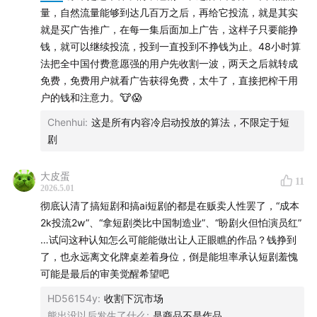
量，自然流量能够到达几百万之后，再给它投流，就是其实
就是买广告推广，在每一集后面加上广告，这样子只要能挣
钱，就可以继续投流，投到一直投到不挣钱为止。48小时算
法把全中国付费意愿强的用户先收割一波，两天之后就转成
免费，免费用户就看广告获得免费，太牛了，直接把榨干用
户的钱和注意力。🐮😱
⏰【时间线】
Chenhui
:
这是所有内容冷启动投放的算法，不限定于短
剧
一、AI漫剧的兴起与分类
大皮蛋
02:37
红果为什么跑赢了喜马拉雅，它是不是抢了优爱腾
11
2026.5.01
的用户？
彻底认清了搞短剧和搞ai短剧的都是在贩卖人性罢了，“成本
2k投流2w”、“拿短剧类比中国制造业”、“盼剧火但怕演员红”
04:09
「网络微短剧，它的本质更接近于电影——你打开
…试问这种认知怎么可能能做出让人正眼瞧的作品？钱挣到
来看这100分钟，看完觉得很满意。」
了，也永远离文化牌桌差着身位，倒是能坦率承认短剧羞愧
可能是最后的审美觉醒希望吧
05:34
AI漫剧跟动漫是一回事吗？
HD56154y
:
收割下沉市场
熊出没以后发生了什么
:
是商品不是作品