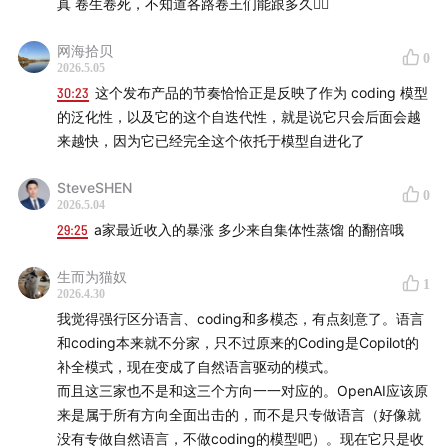
真 卷生卷死，不知道各路卷王们能跟多久😮‍💨
网海拾贝
0
2026.5.05
30:23
这个发布产品的节奏恰恰正是反映了作为 coding 模型
的泛化性，以及它的这个自迭代性，就是说它只会后面会越
来越快，因为它已经完全这个依托于模型自进化了
SteveSHEN
0
2026.5.04
29:25
a家最近收入的暴涨 多少来自集体性蒸馏 的翻倍哦
生而为猫奴
1
2026.4.30
我觉得强行区分语言、coding和多模态，有点刻意了。语言
和coding本来就不分家，只不过原来的Coding是Copilot的
补全模式，现在变成了自然语言驱动的模式。
而且这三家也不是和这三个方向一一对应的。OpenAI应该原
来是属于所有方向全面出击的，而不是只专做语言（好像就
没有专做自然语言，不做coding的模型吧）。现在它只是收