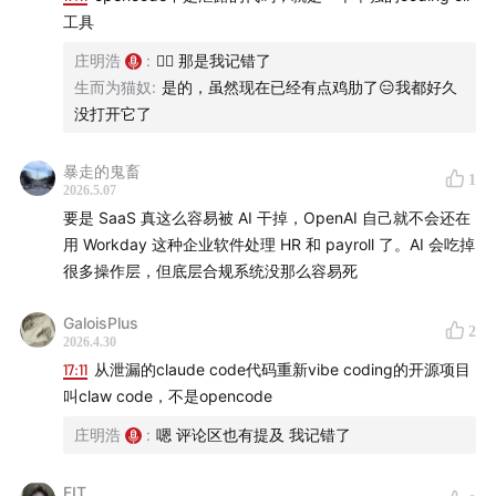
工具
熟悉我播客的朋友可能会问，你不是春节前刚发了25年的
庄明浩
:
👌🏻 那是我记错了
总结，春节后的3月初也发了个超长的PPT吗？
生而为猫奴
:
是的，虽然现在已经有点鸡肋了😑我都好久
没打开它了
是，现在AI行业的发展速度过于快了，所以在四月底这个
时间点我需要再做一次整理……
暴走的鬼畜
1
2026.5.07
要是 SaaS 真这么容易被 AI 干掉，OpenAI 自己就不会还在
（麻了都，真的）
用 Workday 这种企业软件处理 HR 和 payroll 了。AI 会吃掉
很多操作层，但底层合规系统没那么容易死
这次的机构我没有用之前的中美对抗的角度，而使用技术-
产业-资本的叙事方式来展开。
GaloisPlus
2
2026.4.30
技术：Agent、Harness、Infra、世界模型、开源
17:11
从泄漏的claude code代码重新vibe coding的开源项目
叫claw code，不是opencode
产业：coding、OpenAI vs anthropic、中美模型竞
庄明浩
:
嗯 评论区也有提及 我记错了
争、应用趋势、行业渗透
FIT