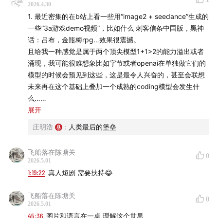
2026.4.30
1. 最近密集的在b站上看一些用“image2 + seedance”生成的
一些“3a游戏demo视频”，比如什么 刺客信条中国版，黑神
话：吕布，金瓶梅rpg…效果很震撼。
且给我一种感觉是属于两个顶尖模型1+1>2的能力溢出或者
涌现，我可能很难想象比如字节或者openai在单独做它们的
模型的时候会预见到这些，这是最令人兴奋的，甚至会联想
未来再在这个基础上叠加一个成熟的coding模型会发生什
么…
展开
2. coding模型总给我一种感觉是，迟早会到头或者最终会有
庄明浩
:
人类最后的堡垒
一个最好的模型来收割一切的预期，到最后总会收敛…
飞船落在陈塘关
0
但是如果经常玩“多模态”模型的话会感觉这东西几乎是没有
2026.5.01
下面正片开始……
尽头的，每一家的模型看上去都有它很显著的“标签”，比如
1:19:22
真人短剧 需要扶持😂
seedance的动作连贯性，keling的物理效果，veo的创意发
【时间线】
散性可能是最好的…
飞船落在陈塘关
0
2026.5.01
00:41
标题页
源头可能是因为训练数据的差异就很大，但给人一种只要你
45:36
图片和语言在一桌 理解这个世界