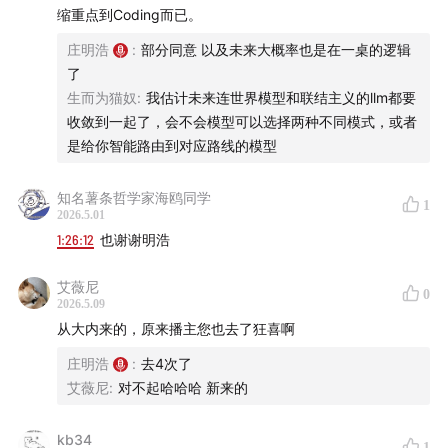
缩重点到Coding而已。
庄明浩
:
部分同意 以及未来大概率也是在一桌的逻辑
了
生而为猫奴
:
我估计未来连世界模型和联结主义的llm都要
收敛到一起了，会不会模型可以选择两种不同模式，或者
（想加粉丝群的请先+微信：rosicky311)
是给你智能路由到对应路线的模型
知名薯条哲学家海鸥同学
1
2026.5.01
1:26:12
也谢谢明浩
艾薇尼
0
2026.5.09
从大内来的，原来播主您也去了狂喜啊
庄明浩
:
去4次了
艾薇尼
:
对不起哈哈哈 新来的
kb34
1