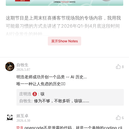
这期节目是上周末狂喜播客节现场我的专场内容，我用我
可能最习惯的方式去讲述了2026年Q1-到4月底这段时间
AI行业发生的种种……
展开Show Notes
自牧生
8
2026.5.07
明浩老师成功开创一个品类 -- AI 历史…
唯一一种让人焦虑的历史🤷‍♂️
庄明浩
:
咳
自牧生
:
修为不够，不敢多听，咳咳……
姬互卓
6
2026.4.30
17:11
opencode不是泄露的代码，就是一个单独的coding cli