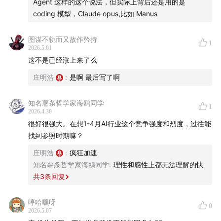
Agent 这样的这个说法，但实际上背后还是用的是
coding 模型，Claude opus,比如 Manus
图谋不轨而又故作矜持
1
2026.5.01
这不是已经涨上来了么
庄明浩
:
是啊 最后写了啊
知名薯条哲学家海鸥同学
1
2026.4.30
很好很强大。在想1-4月AI行业这个竞争强度和烈度，过往能
找到参照时期嘛？
庄明浩
:
疯狂加速
知名薯条哲学家海鸥同学
:
理性和感性上都无法理解的快
共
3
条回复
哼哈嘿呀
0
2026.5.07