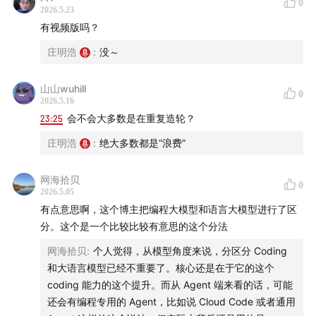
资本：软件/saas股暴跌、MAG7、二级市场、算力/数
0
2026.5.23
据中心、一级市场
有视频版吗？
庄明浩
:
没～
以及在PPT的最后我又讲了点“别的”内容……
山山wuhill
PPT在我的IMA数据库中，可以扫码或者点击链接加入
0
2026.5.16
23:25
会不会大多数是在重复造轮？
【ima知识库】屠龙之术VIP报告库
ima.qq.com
庄明浩
:
绝大多数都是“浪费”
网海拾贝
0
2026.5.05
有点意思啊，这个博主把编程大模型和语言大模型进行了区
分。这个是一个比较比较有意思的这个分法
网海拾贝
:
个人觉得，从模型角度来说，分区分 Coding
和大语言模型已经不重要了。核心还是在于它的这个
coding 能力的这个提升。而从 Agent 端来看的话，可能
还会有编程专用的 Agent，比如说 Cloud Code 或者通用