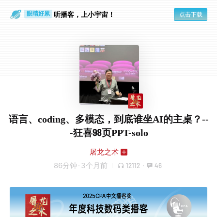
通勤路上
眼睛好累
听播客，上小宇宙！
点击下载
语言、coding、多模态，到底谁坐AI的主桌？--
-狂喜98页PPT-solo
屠龙之术
86分钟
·
3个月前
12112
·
46