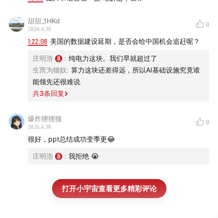
想进一步优化，就可以不断的烧钱继续炼丹的感觉，技术侧
上似乎是给了你一大堆很明确的“空间”是可以进步的。但另
甜甜_1HKd
0
2026.4.30
一方面以现在这些模型的定价和商业化程度又远远不可能靠
1:22:08
美国的数据建设延期，是否会给中国机会追赶呢？
短期的收入支撑起资本的投入…
庄明浩
:
纯电力这块。我们早就超过了
真的是一种极度神奇的体验，愈发觉得无论最后是ai乌托邦
生而为猫奴
:
算力这块还差得远，所以AI基础设施究竟谁
还是史诗级经济危机，都应该早点去学一门类似修水管或者
能领先还很难说
理发的手艺可能才是对的…
共
3
条回复
爆炸狸狸猫
0
2026.4.30
很好，ppt总结成功变季更😂
01:05
现场调查
庄明浩
:
我拒绝 😭
打开小宇宙查看更多精彩评论