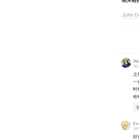
相关链
John D
John D
Waterg
Posner 
We
202
封面由
之
一
本期节
时
哈
诗梳风
00:00:0
Ev
202
00:04:2
好