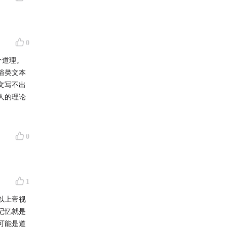
0
俗类文本
文写不出
人的理论
0
1
以上帝视
记忆就是
可能是道