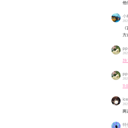
他
小
202
《
方
pp
202
39:
pp
202
11:
ic
202
两
特