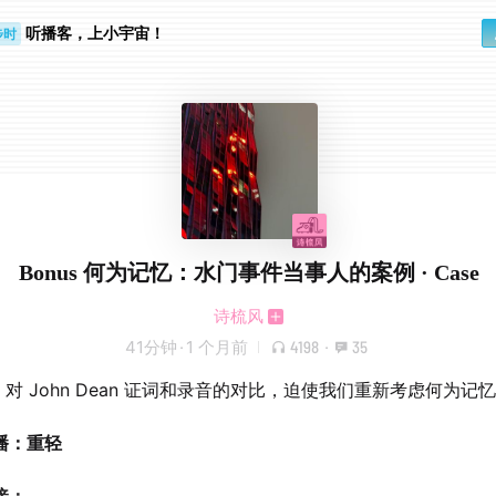
听播客，上小宇宙！
步时
勤路上
Bonus 何为记忆：水门事件当事人的案例 · Case
诗梳风
41分钟
·
1 个月前
4198
·
35
ser 对 John Dean 证词和录音的对比，迫使我们重新考虑何为记
播：重轻