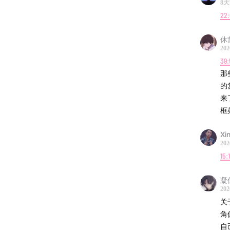
8
22
休
202
39:
那
的
来
框
Xi
202
15:
凝
202
关
角
自