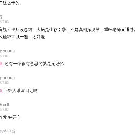
们这么干的。
粽
6.7.03
盲视》里那段总结。大脑是生存引擎，不是真相探测器，重轻老师又通过
式诠释可以一遍，太好啦
ppuuuu
6.7.02
16
还有一个很有意思的就是元记忆
ppuuuu
6.7.02
08
正经人谁写日记啊
e6er9
6.7.02
连发 好开心
伦特伦斯