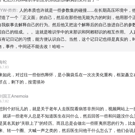
YYW-炸炸
:
人的本质也许就是一些参数集的碰撞……在长期高压环境中，
塑造了一个「正义面」的自己，然后在那些他无能为力的时刻，他用那个
自我叙事去解释自己的行为。然后他又把这个解释后的自己放进自己的参
固自己的组成。。。这就是唯识学中的末那识和阿赖耶识的相互作用。 人
该有记日记的习惯，能方便认识自己。当然，这个记日记也得是真实的，
物，事件，中间还不能去改！哈哈～
海蛇
6.7.03
来如此，对过往一些创伤释怀，是小脑袋瓜在一次次美化重构，框架矗立
节点，剩下的，按需填补
剑国王Anemoia
6.7.02
想到个好玩儿的，就是关于老年人去医院看病答非所问的，视频网站上一
。就讲一些老年人总是不知道医生在问什么，然后回答一些和问题没什么
是莫名其妙“关联上了”的经历。而且总是会做出一些匪夷所思的行为，比
来、转一个圈、大喊一声之类的，然后医生问他干什么怎么了，他们会说