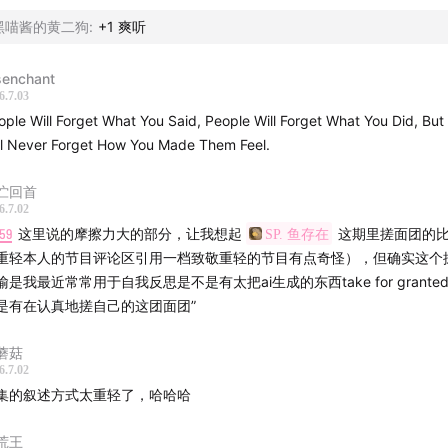
黑喵酱的黄二狗
:
+1 爽听
5
听证会现场与录音带曝光
6
senchant
天然实验：证词比对录音
6.7.03
ople Will Forget What You Said, People Will Forget What You Did, But
9月会议证词与真相不符
ll Never Forget How You Made Them Feel.
证词折射内心与愿望
伫回首
6.7.02
交叉盘问未能逼近真相
59
这里说的摩擦力大的部分，让我想起
SP. 鱼存在
这期里搓面团的
重轻本人的节目评论区引用一档致敬重轻的节目有点奇怪），但确实这个
"恶性肿瘤"著名证词
喻是我最近常常用于自我反思是不是有太把ai生成的东西take for grante
是有在认真地搓自己的这团面团”
4
关键引言的记忆出错
蘑菇
0
记忆是即时的重构
6.7.02
集的叙述方式太重轻了，哈哈哈
第三种记忆 Repisodic Memory
荒王