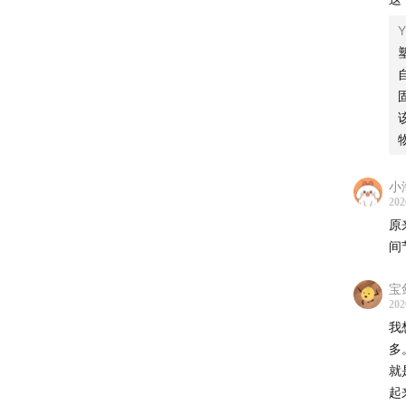
小
202
原
间
宝
202
我
多
就
起