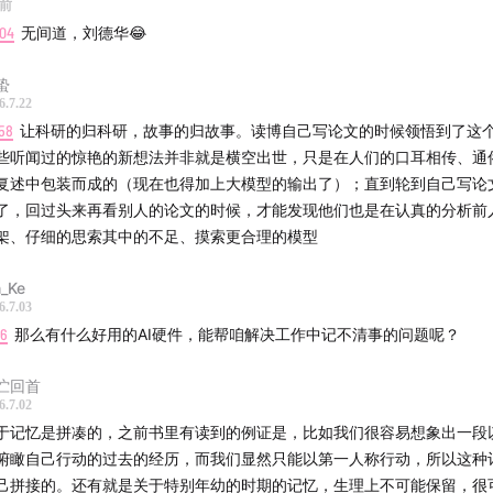
天前
:04
无间道，刘德华😂
蛰
6.7.22
58
让科研的归科研，故事的归故事。读博自己写论文的时候领悟到了这个道理。
些听闻过的惊艳的新想法并非就是横空出世，只是在人们的口耳相传、通
复述中包装而成的（现在也得加上大模型的输出了）；直到轮到自己写论
了，回过头来再看别人的论文的时候，才能发现他们也是在认真的分析前
架、仔细的思索其中的不足、摸索更合理的模型
n_Ke
6.7.03
16
那么有什么好用的AI硬件，能帮咱解决工作中记不清事的问题呢？
伫回首
6.7.02
于记忆是拼凑的，之前书里有读到的例证是，比如我们很容易想象出一段
俯瞰自己行动的过去的经历，而我们显然只能以第一人称行动，所以这种
己拼接的。还有就是关于特别年幼的时期的记忆，生理上不可能保留，很