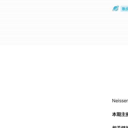
散
通
Neis
本期主