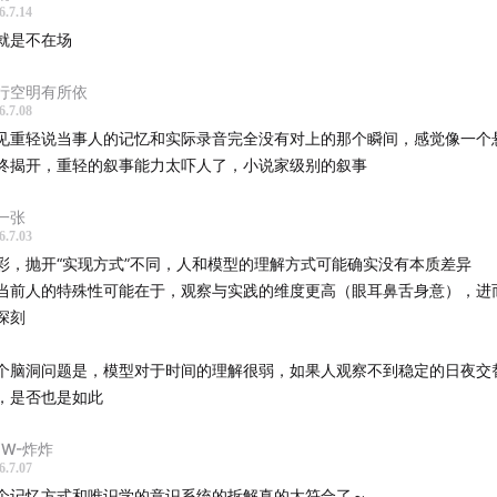
6.7.14
4
深层主题被完整保留
就是不在场
7
AI 与人类共有的虚构
行空明有所依
6.7.08
9
原文与 AI 摘要的差异及其代价
见重轻说当事人的记忆和实际录音完全没有对上的那个瞬间，感觉像一个
终揭开，重轻的叙事能力太吓人了，小说家级别的叙事
2
记忆是构造而非存储
一张
6.7.03
彩，抛开“实现方式”不同，人和模型的理解方式可能确实没有本质差异
当前人的特殊性可能在于，观察与实践的维度更高（眼耳鼻舌身意），进
深刻
个脑洞问题是，模型对于时间的理解很弱，如果人观察不到稳定的日夜交
，是否也是如此
YW-炸炸
6.7.07
个记忆方式和唯识学的意识系统的拆解真的太符合了～