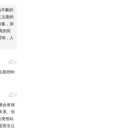
他不断的
正义面的
数集，加
真的应
时间，人
1
在那些时
2
搜会有很
关系、但
如突然站
是医生让