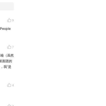
9
 People
7
比喻（虽然
搓面团的
d，我“是
4