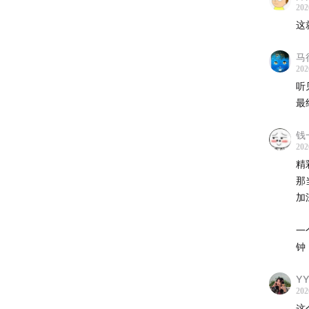
202
00:30:2
这
00:33:0
马
202
00:35:4
听
最
00:38:5
钱
202
精
那
加
一
钟
Y
202
这