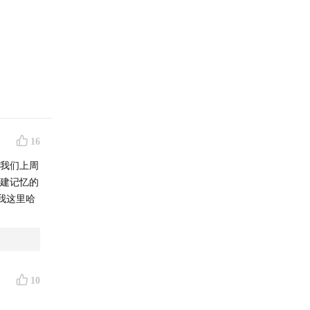
16
“我们上周
构建记忆的
我这里哈
10