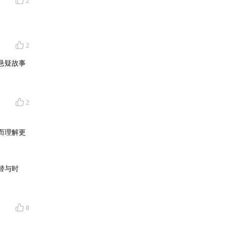
2
2
悬疑故事
2
而理解更
替与时
0