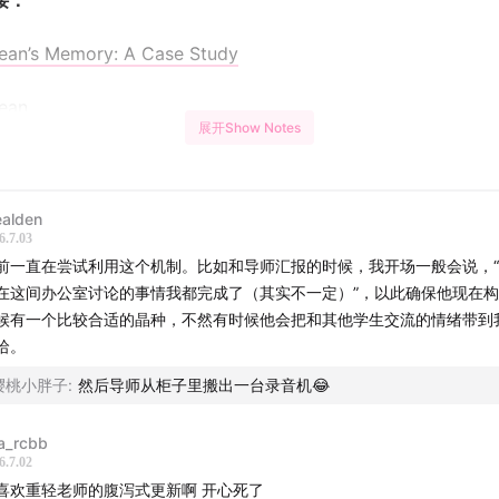
接：
ean’s Memory: A Case Study
ean
展开Show Notes
ate scandal
& Keele (1970), “Retention of abstract ideas”
alden
6.7.03
重轻拍摄
前一直在尝试利用这个机制。比如和导师汇报的时候，我开场一般会说，
在这间办公室讨论的事情我都完成了（其实不一定）”，以此确保他现在
目逐字稿在
候有一个比较合适的晶种，不然有时候他会把和其他学生交流的情绪带到
shishufeng.com
哈。
由汉洋和重轻主持，如需联系请致信
hy@funes.world
樱桃小胖子
:
然后导师从柜子里搬出一台录音机😂
6
Neisser 对水门证人 John Dean 记忆的研究
a_rcbb
6.7.02
0
窃听败露，开始持续多年的调查
喜欢重轻老师的腹泻式更新啊 开心死了