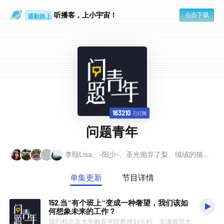
散步时
通勤路上
听播客，上小宇宙！
点击下载
163210
已订阅
问题青年
李颐Lisa、-阳少-、圣光抛弃了梨、绒绒的猫猫虫、酒喝了一点点
单集更新
节目详情
152.当"有个班上"变成一种奢望，我们该如
何想象未来的工作？
我们和北京大学教育学院教授刘云杉、天津师范大