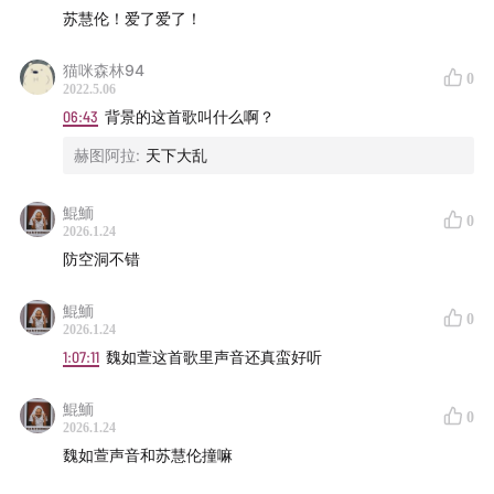
00:00
苏慧伦《Lemon tree》
苏慧伦！爱了爱了！
05:57
苏慧伦《天下大乱》
猫咪森林94
07:53
苏慧伦出道
0
2022.5.06
08:51
第一次触电，出演陈淑桦《下雨的城市》MV
06:43
背景的这首歌叫什么啊？
10:45
被朱雀文化陈家丽相中
赫图阿拉
:
天下大乱
14:00
苏慧伦/成龙 《在生命中的每一天》
16:30
Silence自述对苏慧伦的第一印象
鯤鮞
0
18:30
90年代发专辑的歌星
2026.1.24
19:45
苏慧伦的歌坛称号
防空洞不错
20:33
苏慧伦《就要爱了吗》
鯤鮞
0
22:34
滚石的女歌手类型
2026.1.24
24:50
苏慧伦《黄色月亮》
1:07:11
魏如萱这首歌里声音还真蛮好听
29:38
苏慧伦在歌坛速红的标志
鯤鮞
34:00
滚石对女歌手翻唱的实验，与徐怀钰的对比
0
2026.1.24
37:53
苏慧伦《傻瓜》
魏如萱声音和苏慧伦撞嘛
39:37
苏慧伦变身三部曲