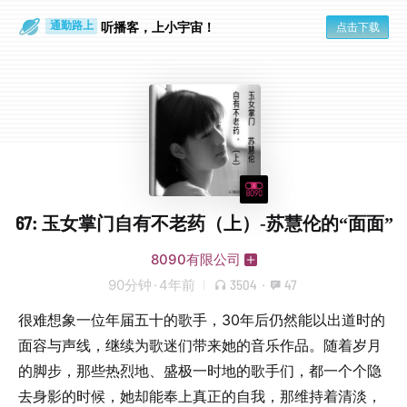
散步时
通勤路上
听播客，上小宇宙！
点击下载
67: 玉女掌门自有不老药（上）-苏慧伦的“面面”
8090有限公司
90分钟
·
4年前
3504
·
47
很难想象一位年届五十的歌手，30年后仍然能以出道时的
面容与声线，继续为歌迷们带来她的音乐作品。随着岁月
的脚步，那些热烈地、盛极一时地的歌手们，都一个个隐
去身影的时候，她却能奉上真正的自我，那维持着清淡，