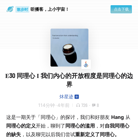
听播客，上小宇宙！
点击下载
散步时
通勤路上
E30 同理心 I 我们内心的开放程度是同理心的边
界
炑星迹
114分钟
·
4年前
726
·
8
这是一期关于「同理心」的探讨，我们和好朋友
Hang
从
同理心的定义
开始，聊到了
同理心的滥用
，对
自我同理心
的缺失
，以及聊完以后我们尝试
重新定义了同理心。