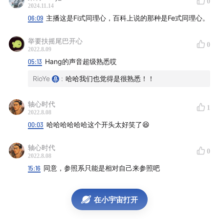
0
2024.11.14
04:46
同理心的定义： 从维基百科开始
06:09
主播这是Fi式同理心，百科上说的那种是Fe式同理心。
05:59
Cen 的同理心：链接别人的感受后在自己的情绪
经历中进行搜索和匹配
举要扶摇尾巴开心
0
08:44
2022.8.09
Rio 的同理心：理解和帮助，但是不会链接到自
05:13
Hang的声音超级熟悉哎
身的情绪
11:18
同理心是一种情绪能力还是理解能力？
RioYe
:
哈哈我们也觉得是很熟悉！！
13:40
Hang 的同理心：情绪像是一种生理上的本能反
轴心时代
应，更亲近的人影响力更大
1
2022.8.08
15:42
同理心如何让你有意愿想去帮助别人：同理心的
00:03
哈哈哈哈哈哈这个开头太好笑了😆
四点必要条件和萨波斯基对于同理心的神经传导过程的
解读
轴心时代
0
2022.8.08
17:55
如何理解「感受他人的痛苦带来的意义」以及关于
15:16
同意，参照系只能是相对自己来参照吧
「梁文道为什么在没有经历女性经历的情况下可以做到
如此的感同深受」？
在小宇宙打开
20:02
同理心来自于超越自我的，对他/她者的关心
20:56
Cognitive vs. Emotional Compassion