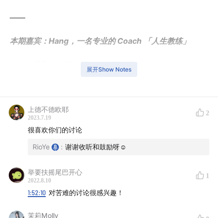
——
本期嘉宾：Hang，一名专业的 Coach 「人生教练」
她的播客：
《15 minutes with Hang》
展开Show Notes
她的网站：
hzhaocoaching.com
——
上德不德欧耶
2
2023.7.19
时间戳：
很喜欢你们的讨论
【
PART0 ABOUT HANG
】
RioYe
:
谢谢收听和鼓励呀☺️
00:16
我们和 Hang 的故事
举要扶摇尾巴开心
1
2022.8.10
【
PART1 关于同理心的定义
】
1:52:10
对苦难的讨论很感兴趣！
03:38
为什么会想到聊「同理心」这个话题？
茉莉Molly_