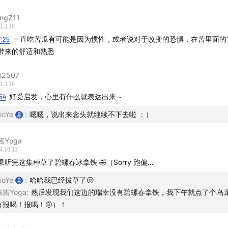
0 动态修行 I 体验让所有的事情流过你的心
ngZ11
3.3.18
7:25
一直吃苦瓜有可能是因为惯性，或者说对于改变的恐惧，在苦里面的“
后：
带来的舒适和熟悉
在收听播客的你们 🙏
jo2507
3.3.16
谢我们的录制和剪辑，感谢大家留言鼓励或
打赏
，支持我们继续
54
好受启发，心里有什么就表达出来～
去我们的公众号【
炑星迹
】或者【
炑星迹 I 修行
】看看，上面还
ioYe
:
嗯嗯，说出来念头就继续不下去啦 ：）
店可以自助下单，
小红书
和
B站
会有 Cen 拍照的照片和视频，
的生活体悟。
酱Yoga
4.10.13
果听完这集种草了碧螺春冰拿铁 🤣（Sorry 跑偏…
ioYe
:
哈哈我已经拔草了😛
陈酱Yoga
:
然后发现我们这边的瑞幸没有碧螺春拿铁，我下午就点了个乌
（报喝！报喝！🤨）！