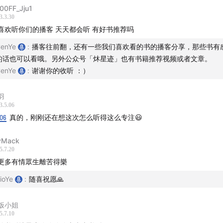
00FF_Jju1
【05 另一个困惑：为什么大家都在寺庙烧香拜佛却很少打坐冥
3.3.30
【06 为什么说烦恼即是菩提？】
喜欢听你们的播客 天天都会听 有好书推荐吗
【07 斗胆尝试解释一下什么是菩提心】
enYe
:
播客往前翻，还有一些我们喜欢看的书的播客分享，那些书有
【08 Cen 理解的什么是真正的接纳？】
的话也可以看哦。另外公众号「炑星迹」也有书籍推荐视频或者文章。
【09 场景重现：喝不完的冰咖啡和迷失在念头里的我们】
enYe
:
谢谢你的收听 ：）
【10 你的念头就是你的世界：苦也就是你走上觉悟的道路】
【11 迷雾中的航灯：我们重新理解了什么是初心】
羽
3.5.06
【12 一个暂停：播客听到这里你心里是什么样的感受？】
:06
真的，刚刚还在想这次怎么听得这么专注😃
【13 一些情感里的小事：我们的感情里为什么很少有争执和抱
9
【14 谈恋爱到底是应该用理性还是用感性？】
vMack
5.7.20
2
【15 Cen 最近和妈妈的一次通话：幸福是可以被感受到的】
更多有情眾生離苦得樂
9
【16 心保和尚：全世界有80亿人，有没有一个人可以替你吃
9
【17 一个小小的思想实验：烦恼俱乐部】
ioYe
:
随喜祝愿🙏
8
【18 如果善知识来到你面前，却错过了，怎么办？】
饭小姐
45
【19 为什么我们有解决不完的问题，一个接着一个？】
5.7.10
0
【20 我们永远是搬运工：你的动态修行是什么样子的？】