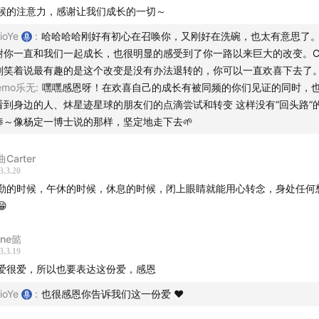
遇到的每一个人、事、动物们
候的注意力，感谢让我们成长的一切～
Rio 和我一起录制这期播客
ioYe
:
哈哈哈哈刚好有初心在召唤你，又刚好在洗碗，也太有意思了
录制和剪辑的硬件设备
谢你一直和我们一起成长，也很明显的感受到了你一路以来巨大的改变。Ce
你们的收听和分享
刚笑着说最有趣的是这个改变是没有办法退转的，你可以一直欢喜下去了。
lemo乐无
:
嘿嘿感恩呀！在欢喜自己的成长有被同频的你们见证的同时，
23.03.16
看到身边的人、炑星迹星球的朋友们的点滴尝试和转变 这样没有“回头路”
棒～像杨定一博士说的那样，坚定地走下去🌱
Carter
阅读 Rio 还是一定要整理的时间戳 ：
3.3.20
勤的时候，午休的时候，休息的时候，闭上眼睛就能用心转念，身处任何
【00 感谢 Cen 陪我重录一遍开头】
😁
【01 去祖印禅寺给喜宝请经：太阳召唤我们出门】
【02 搭乘公交车的心境改变：你希望别人多一份欢喜的时候，
ine懿
3.3.19
了内心的欢喜】
爱很爱，所以也要表达这份爱，感恩
【03 在禅寺冥想：源源不断的念头和来打招呼的猫咪】
ioYe
:
也很感恩你告诉我们这一份爱 ❤️
【04 一个困惑：为什么我们听见所有的环境音却听不见大地的
】