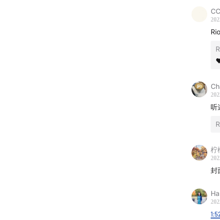
CC
我们有
202
的香氛
R
我们的
R
❤
🥳 
Ch
——
202
听
☀️「
Ri
R
E84
柠
E82
202
E6
封
E5
Ha
E57
202
E55
1:5