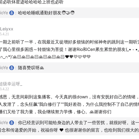
前必听炑星迹哈哈哈哈上班也必听
1
【21 苦的秘密是什么？】
ioYe
:
哈哈哈睡眠通勤好朋友🧑‍🤝‍🧑
6
【22 感谢我们粗糙不完善但是真诚的分享，也感谢大家花时
这里】
iLeiyxx
2
音乐推荐：
央金拉姆 - 菩提心
5.4.21
音乐合集：
一期之前听了一半，在我最近又徒增好多烦恼的时候神奇的跳到这一期听
炑星迹播客 I 推荐音乐
了我心里很多困惑～转烦恼为菩提！谢谢Rio和Cen累生累世的朋友(„• ֊ •„
故事：在禅寺冥想时来和我们打招呼的猫咪
*∩_∩*)′🙏🏻🙏🏻🙏🏻🙏🏻🙏🏻🙏🏻❤️🧡💛🩷💜💚
ioYe
:
随喜赞叹呀🙏
于「
炑星迹
」
超级幸运呀_
3.4.22
迹」，炑是mù，意思是「火炽燃烧」，象征着光，
我们希望再微
感恩，无意间刷到这集播客。今天真的很down，没有安抚好自己的情绪
穿越星际。
人发泄了，念头狂飙“我白修行了”“我好差劲，为什么我控制不了自己的情
播们又给了我力量，我会继续努力学佛，修心。🙏谢谢你们
家好，我们是「炑星迹」主理人 Rio 和 Cen，
我们用修行的方式
ioYe
:
你已经意识到可能给身边的人带去了一些苦扰，就很好呀。这
的心态创业。我们相信人性中的善良天使，相信每个人内心的自
转念和传递爱的开始，祝福你呀 ❤️ 也很谢谢你的留言，也给到我们很大