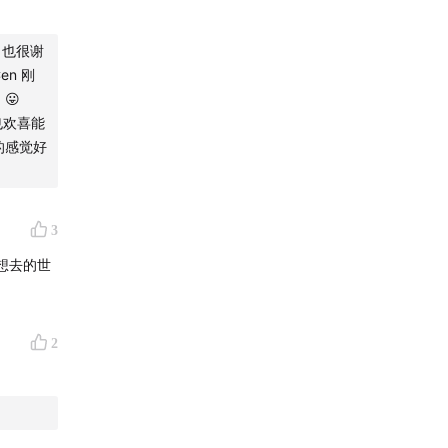
。也很谢
n 刚
😛
也欢喜能
的感觉好
3
想去的世
就自然
2
声