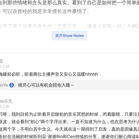
会到那些情绪和念头是那么真实。看到了自己是如何把一个简单
，可以说曾经的我是非常擅长这件事情了。
分享了两个这两天发生的「恋爱日常」，邀请大家喝一杯「含糖
。大家听完可能会发现，我们用的「方法」都是类似的，也完全
展开Show Notes
出来了。方法本身不难，难的是大家迈出练习的第一步。
着很意外地带出了「菩提心」这个词，也邀请了慈诚罗珠堪布和
都
为我们开示，什么是菩提心。原本我担心这个概念会不会对于没
3.3.18
晚睡前必听，听着两位主播声音又安心又温暖hhhhh
友来说，有点不是很好接受，想剪掉一部分。神奇的事情是：在剪
了录音中聊起「大家可能还暂时不能理解这个观念，想要剪掉一
ioYe
:
很开心可以有机会陪你入睡～
出现了很强的电磁干扰音。（如果你仔细听，这个段落还有少数几
emo乐无
有点杂音，但是大师们的开示完全无杂音）
3.3.16
巧呀，我到目前为止听着开启脉轮的音乐冥想的时候，闭着眼睛，只要注
这也是在提醒我，大家也准备好了，一切都是我的念头。
眼皮，就会看到“初心”两个字浮出来。一直不知道为什么，也在思考为什
这两个字，不明白其中含义。今天就在这一期得到了启发，真的是因缘具足呀
阳光、风、大地和植物们
洗碗的时候听到😛 谢谢Rio和Cen持续的分享，谢谢你们耐心阅读&回复评论