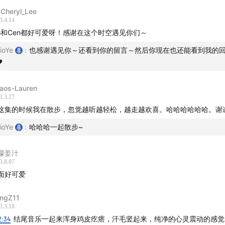
Cheryl_Lee
一档小小的播客「炑星迹」记录和分享我们身心灵的成长，还有
3.4.14
手作店在舟山，希望继续以声音、视频、产品或者空间等不同的
io和Cen都好可爱呀！感谢在这个时空遇见你们～
理念。
ioYe
:
也感谢遇见你～还看到你的留言～然后你现在也还能看到我的
️
如果你喜欢我们的节目，欢迎和我们做朋友！
aos-Lauren
3.3.27
这集的时候我在散步，忽觉越听越轻松，越走越欢喜。哈哈哈哈哈哈。谢谢
o 和 Cen 推荐你可以听
」
ioYe
:
哈哈哈一起散步~
 参究自我 I 幸福的贫穷思维
檬姜汁
 不一定 I 和念头说：我先逛一逛
3.8.07
9 动态修行 I 自利利他并不会让你失去什么
面好可爱
9 动态修行 I 情绪环保：《你可以不生气》
ngZ11
 动态修行 I 每一个念头都是修行
3.3.18
 参究自我 I 找到我们内心的根
2:34
结尾音乐一起来浑身鸡皮疙瘩，汗毛竖起来，纯净的心灵震动的感觉