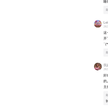
睡
1:45:4
R
1:47:2
聊到
Le
1:52:1
202
片尾
这
开
封面
`(
——
R
🪐 关
我
202
「炑星
好
也可以
的
主
Hi，大
R
以臣服
悲。