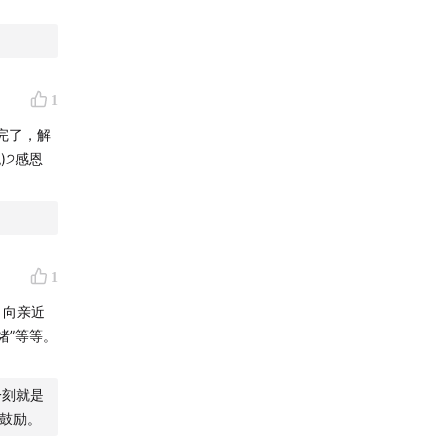
间听我们
1
完了，解
)੭感恩
1
弱的光
，向亲近
绪”等等。
生活，
一刻就是
性和慈
的鼓励。