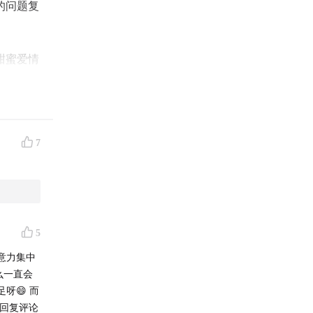
的问题复
甜蜜爱情
毫无保留
星云大师
7
有接触佛
辑时,
些」的声
个Rio
5
意力集中
么一直会
😄 而