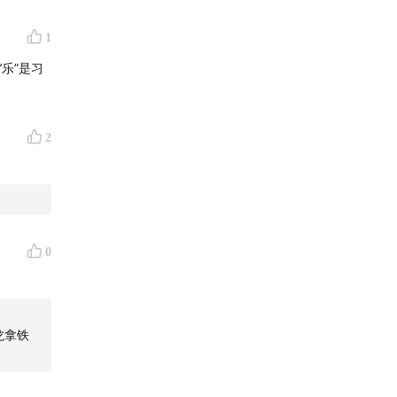
1
乐”是习
2
创作。也
有我们的
记录一
0
龙拿铁