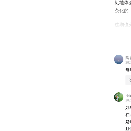
刻地体
杂化的
这期也
特饮」
地分享
聊着聊
陶
的文字
202
每
学的播
我听到
R
音背后
l
说的词
202
好
我想，
在
是
感谢
且恰好在