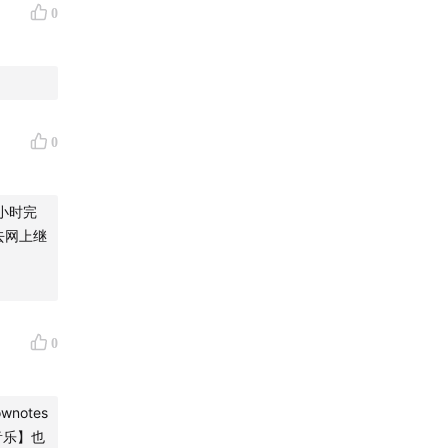
0
0
小时完
去网上继
0
notes
音乐】也