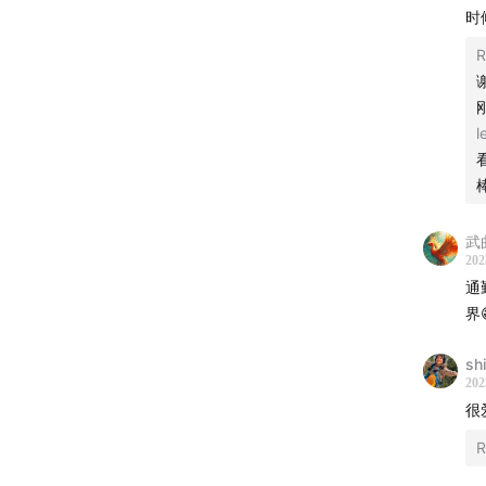
感谢
时
感谢 
R
感谢
感谢
Cen 20
——
武曲
感谢大家
202
通
00:00
界
01:44
02:39
sh
202
收获
很
14:08
R
17:20
音？