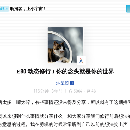
勤路上
睛好累
听播客，上小宇宙！
E80 动态修行 I 你的念头就是你的世界
炑星迹
116分钟
·
3年前
3064
·
46
话太多，嘴太碎，有些事情还没来得及分享，所以就有了这期播
贯以来想到什么事情就分享什么，和大家分享我们修行前后想法
有意思的过程。我在剪辑的时候常常听到自己以前的想法笑出声