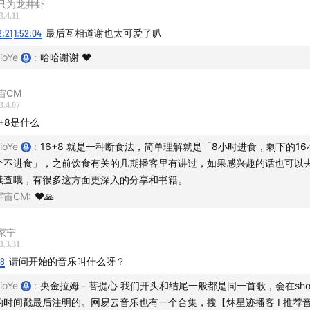
只为龙井虾
3.4.11
2:21
1:52:04
最后互相道谢也太可爱了叭
ioYe
:
哈哈谢谢 ❤️
宙CM
3.4.07
6+8是什么
ioYe
:
16+8 就是一种断食法，简单理解就是「8小时进食，剩下的16
全不进食」，之前饮食有关的几期播客里有讲过，如果感兴趣的话也可以
续查哦，有很多这方面更深入的分享和书籍。
宇宙CM
:
❤️🙏
家宁
3.3.31
18
请问开始的音乐叫什么呀？
ioYe
:
央金拉姆 - 菩提心 我们开头和结尾一般都是同一首歌，会在show
的时间戳最后注明的。网易云音乐也有一个合集，搜【炑星迹播客 I 推荐