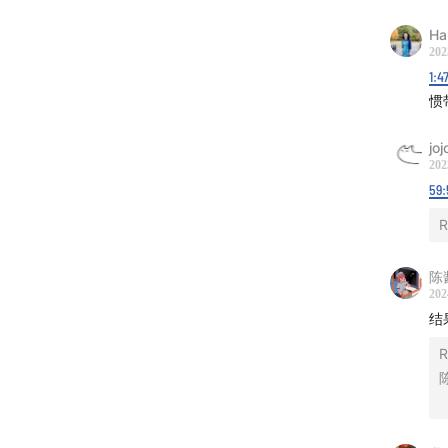
E5
Ha
——
202
1:4
说在最
惯
感谢
jo
202
也很感
59:
很欢迎
R
手作小
些我们
陈
202
结
R