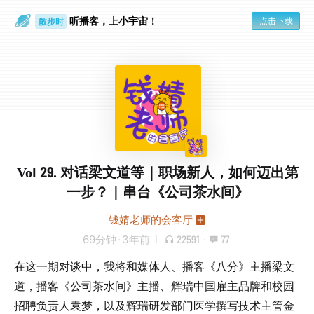
听播客，上小宇宙！
点击下载
散步时
通勤路上
Vol 29. 对话梁文道等｜职场新人，如何迈出第
一步？｜串台《公司茶水间》
钱婧老师的会客厅
69分钟
·
3年前
22591
·
77
在这一期对谈中，我将和媒体人、播客《八分》主播梁文
道，播客《公司茶水间》主播、辉瑞中国雇主品牌和校园
招聘负责人袁梦，以及辉瑞研发部门医学撰写技术主管金