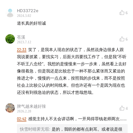
HD33722e
6
2024.3.02
道长真的好坦诚
苍溪
6
2023.7.12
22:33
笑了，是我本人现在的状态了，虽然说身边很多人跟
我说要抓紧，要找实习，后面大四要找工作了，但是我“不听
不听王八念经”。我想的是慢慢来一步一步来，虽然看上去好
像很着急，但是我还是比较忠于一种不那么紧张而又紧迫的
推进之中，慢慢的一点点来，按照我的步伐来，而不是按照
社会上比较公认的时间线来。但也许还有一个是因为现在也
限量锦鲤版：
mall.bilibili.com
还没有到很急迫的状态，所以才悠哉悠哉。
｜时间线｜
脾气越来越好辣
4
2026.2.28
02:42
感觉主持人不太会讲话啊，一开局得罪钱老师两次……
01:10
开场：嘉宾介绍
快雪时晴霁无瑕
:
是的，我听的都有点刺耳。或者说是很