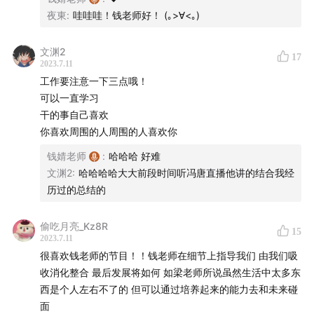
夜東
:
哇哇哇！钱老师好！ (｡>∀<｡)
职场书正在撰写中，欢迎职场人关注。
文渊2
17
微信扫码加入听友群（微信号：Xiaoxiongpang123），
2023.7.11
注明本硕博学生或职场人，群内不定时抽取书籍等小礼
工作要注意一下三点哦！
物，快来一起互动吧!
可以一直学习
干的事自己喜欢
你喜欢周围的人周围的人喜欢你
钱婧老师
:
哈哈哈 好难
文渊2
:
哈哈哈哈大大前段时间听冯唐直播他讲的结合我经
历过的总结的
偷吃月亮_Kz8R
15
2023.7.11
很喜欢钱老师的节目！！钱老师在细节上指导我们 由我们吸
收消化整合 最后发展将如何 如梁老师所说虽然生活中太多东
西是个人左右不了的 但可以通过培养起来的能力去和未来碰
面