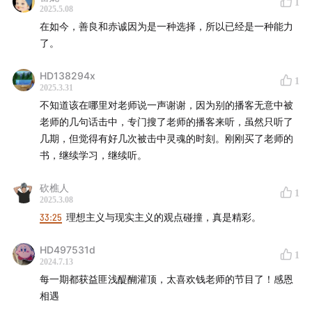
1
的人生需要主线
｜
走近博士
｜
985博导教你选导师
2025.5.08
在如今，善良和赤诚因为是一种选择，所以已经是一种能力
【钱钱老师的沉浸式答疑】：
本硕博职场Q&A（2月版）
了。
｜
本硕博职场Q&A（3月版）
｜
本硕博职场Q&A（4月版）
HD138294x
｜
本硕博职场Q&A（5月版）
｜
本硕博职场Q&A（6月版）
1
2025.3.31
｜
本硕博职场Q&A（7月版）
不知道该在哪里对老师说一声谢谢，因为别的播客无意中被
老师的几句话击中，专门搜了老师的播客来听，虽然只听了
几期，但觉得有好几次被击中灵魂的时刻。刚刚买了老师的
书，继续学习，继续听。
砍樵人
1
2025.3.08
33:25
理想主义与现实主义的观点碰撞，真是精彩。
HD497531d
1
2024.7.13
每一期都获益匪浅醍醐灌顶，太喜欢钱老师的节目了！感恩
相遇