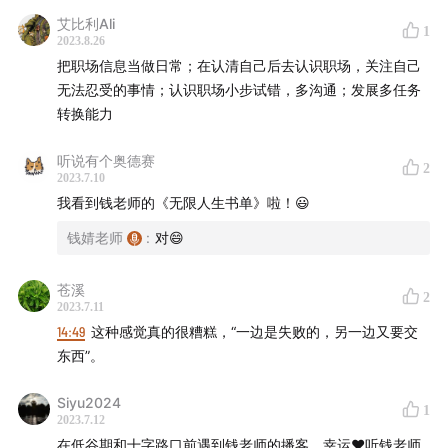
艾比利Ali
1
2023.8.26
把职场信息当做日常；在认清自己后去认识职场，关注自己
无法忍受的事情；认识职场小步试错，多沟通；发展多任务
转换能力
听说有个奥德赛
2
2023.7.10
我看到钱老师的《无限人生书单》啦！😃
钱婧老师
:
对😄
苍溪
2
2023.7.11
14:49
这种感觉真的很糟糕，“一边是失败的，另一边又要交
东西”。
Siyu2024
1
2023.7.12
在低谷期和十字路口前遇到钱老师的播客，幸运❤️听钱老师