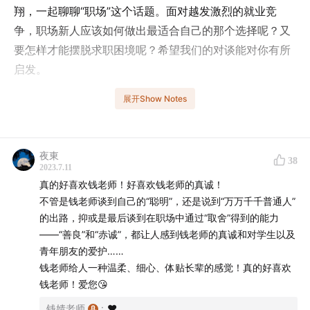
翔，一起聊聊“职场”这个话题。面对越发激烈的就业竞
争，职场新人应该如何做出最适合自己的那个选择呢？又
要怎样才能摆脱求职困境呢？希望我们的对谈能对你有所
启发。
展开Show Notes
在本期音频中，将聊到下边的一些问题：
什么样的职业适合我？
职业生涯规划是必要的吗？
夜東
38
2023.7.11
怎样看待“学历通胀”这个现象？
真的好喜欢钱老师！好喜欢钱老师的真诚！
要从哪里去寻求职场安全感呢？
不管是钱老师谈到自己的“聪明”，还是说到“万万千千普通人”
应该怎样辨别成长带来的不舒适感？
的出路，抑或是最后谈到在职场中通过“取舍”得到的能力
工作的意义感在哪里？
——“善良”和“赤诚”，都让人感到钱老师的真诚和对学生以及
那些出色的年轻人身上有怎样的共性和能力？
青年朋友的爱护……
钱老师给人一种温柔、细心、体贴长辈的感觉！真的好喜欢
四刷畅销书《学术咸鱼自救指南》新鲜出炉。本硕博科
钱老师！爱您😘
研、人际入门一本通。陪着你，走过一岸又一岸。
钱婧老师
:
❤️