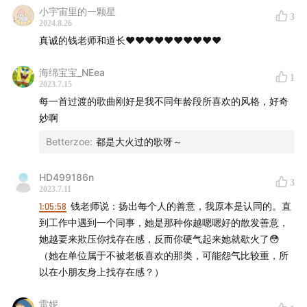
47:18
工作的保鲜期：应该怎样辨别成长带来的不舒适感？
小宇宙里的一颗星
3
是继续坚持，还是选择出走？
2024.8.26
真诚的钱老师和道长❤️❤️❤️❤️❤️❤️❤️❤️❤️❤️
55:48
“毫无意义的工作”：工作的意义感在哪里？如何找到
工作的意义感？
海绵宝宝_NEea
1
2023.7.15
每一首过渡的歌曲刚好是我不同年龄段所喜欢的风格，好奇
01:01:10
那些“出挑”的年轻人，他们身上有哪些吸引人的能
妙啊
力呢？
Betterzoe
:
都是大火过的歌呀～
01:08:05
结语
HD499186n
3
往期节目
2023.7.11
1:05:58
钱老师说：扬出每个人的善意，我原本是认同的。直
到工作中遇到一个同事，她是那种你越嗯嗯好的散发善意，
【钱钱老师去串门】：
串台《姜Dora在此》
｜
对话人大董
她越要来欺压你找存在感，反而你硬气起来她就歇火了😳
晨宇
｜
对话副总裁
｜
对话情绪专家郭婷婷
｜
对话清华学姐
（她在单位属于不被老板喜欢的那类，可能怨气比较重，所
在下小苏
｜
对话北大王无术
以在小朋友身上找存在感？）
【钱录】：
学业岔路口，应该如何选
｜
“关系”不拧巴
｜
你
雷妮