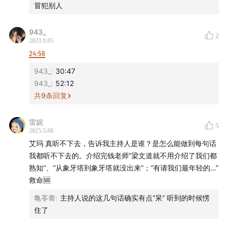
03:36
职业选择：作为职场新人，到底什么职业适合我？
冒犯别人
07:58
钱婧老师是在什么时候坚定选择教师这个职业？
943_
2
2023.9.05
17:33
职业规划：在没有职业生涯规划的情况下，选择职业
24:56
的标准和评判的坐标系是什么呢？
943_
:
30:47
943_
:
52:12
21:26
对于工作来说，什么是可规划的？什么是需要学生
共
9
条回复
自己找寻和探索的呢？
雷妮
5
27:53
学历通胀：怎样看待“学历通胀”这个现象？
2025.5.08
艾玛 真听不下去，告诉我主持人是谁？是怎么能做到每句话
36:39
职场安全感：要从哪里去寻求职场的安全感呢？这
我都听不下去的。介绍完钱老师“梁文道就不用介绍了我们都
样的安全感对于一个职场人来说意味着什么？
熟知”、“从象牙塔到象牙塔就没出来”；“有请我们最年轻的…”
救命🆘
40:55
在过去的从业过程中，怎样度过那些不安全感的时
亀苓膏
:
主持人说的这几句话确实有点“呆” 听到的时候愣
刻？
住了