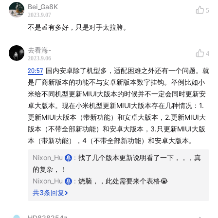
iPhone的
代理商报价单
；苹果最初只有单一手机型号,后逐
Bei_Ga8K
5
2023.9.07
步增加SKU。但近年来简化为两个数字系列和两个Pro系
不是🍎有多好，只是对手太拉胯。
列
去看海-
11:33
- 自研芯片让苹果整条产品线使用同一颗SoC；二手
4
2023.9.06
市场iPhone价格稳定,一代旗舰可用数年,这是苹果的又一
20:57
国内安卓除了机型多，适配困难之外还有一个问题。就
特权
是厂商新版本的功能不与安卓新版本数字挂钩。举例比如小
米给不同机型更新MIUI大版本的时候并不一定会同时更新安
18:51
- 苹果系统支持端更新时间最长,高达8年,安卓手机多
卓大版本。现在小米机型更新MIUI大版本存在几种情况：1.
更新MIUI大版本（带新功能）和安卓大版本，2.更新MIUI大
在2-3年就停更新
版本（不带全部新功能）和安卓大版本，3.只更新MIUI大版
本（带新功能），4（不带全部新功能）和安卓大版本。
Part2：被误读为卖点的 Type-C 口
Nixon_Hu
:
找了几个版本更新说明看了一下，，，真
22:50
- 切换到USB-C接口；不同机型的传输速度差异
的复杂，！
Nixon_Hu
:
烧脑，，此处需要来个表格😭
24:26
- 曾经Lightning接口的用户体验；欧盟要求使用
共
3
条回复
USB-C的法规（欧盟针对电池接口法案的
新闻稿
）
HD828254z