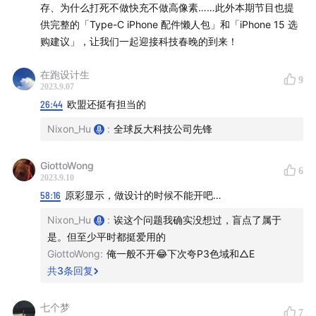
“爱与恨”，希望我们下一次关于iPhone的节目有你的宝贵
存、为什么打死不做快充不做高像素……此外本期节目也提
观点/经历！
供完整的「Type-C iPhone 配件懒人包」和「iPhone 15 选
购建议」，让我们一起迎接科技春晚的到来！
对于节目话题的更多观点，获取更多未呈现在节目中的扩
展阅读，
欢迎添加脑放电波小助手微信（BrainAMP01）
在跑设计生
9
2023.9.07
加群参与讨论。
26:44
欧盟还挺有担当的
主播：
Nixon_Hu
:
全球反大科技公司先锋
托马斯白：前手机营销人，15+年科技行业从业者，科技
GiottoWong
6
2023.9.10
媒体特约作者
58:16
原彩显示，做设计的时候不能开吧…
Nixon：XR硬件产品经理、前机器人产品经理、科技媒体
Nixon_Hu
:
诶这个问题我确实没想过，盲点了属于
记者
是。但至少平时都挺爱用的
GiottoWong
:
俺一般不开😂下次夸P3色域和△E
嘉宾：
共
3
条回复
杜晨：「科技早知道」主播，前驻硅谷科技记者
七个梦
7