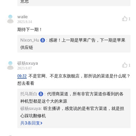
意思
01:18:34
- 价格带更宽了；不同的体验感受和选购逻辑
walie
1
2023.9.14
01:21:18
- 理解 iPhone：团队的价值观、公司的阶段
期待下一期！
Nixon_Hu
:
感谢！上一期是苹果广告，下一期是苹果
01:24:23
- 下期预告
供应链
脑放电波是一档关注科技前沿、品牌营销和个人成长的谈
硕杨sxuya
话类节目。每期带给您一个有趣有据的话题，帮您在信息
1
2023.9.07
严重过载的现代世界小幅自我迭代。您可以在小宇宙、苹
09:32
不是官网、不是京东旗舰店，那所说的渠道是什么呢？
果播客或者其他泛用型播客客户端搜索“脑放电波”找到并
想去看看
关注我们，如果您对本期节目有任何疑问，欢迎您给我们
托马斯白
:
代理商渠道，所有非官方渠道你看到的各
留言，如果您觉得这期内容对你有所帮助，欢迎您关注点
种机型都是这个大的来源
赞收藏转发，这对我们非常重要。
硕杨sxuya
:
听主播讲，感觉说的是有官方渠道，就是担
心踩坑翻修机
共
3
条回复