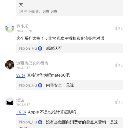
支
Part3：iPhone 15 解构、苹果的创新与傲慢
浪里小鲫鱼
:
明白明白
40:28
- 外观设计：钛合金框架来降低重量、苹果的在材
乔小禾
料、设计上的历史
1
2024.10.20
这个系列太棒了，非常喜欢主播和嘉宾流畅的对话
45:23
- 苹果到底是创新还是保守？为什么能4年不换外
Nixon_Hu
:
感谢认可
观？居然和供应商的数量都有关系；高要求会导致保守，
但细节做的很好
迪丽热巴真的很热
1
2024.7.17
59:27
- 新颜色、新线材、新的装X手段
55:34
直接说华为吧mate60吧
Nixon_Hu
:
内容安全，见谅
01:01:15
- 特权：最好的SoC、存储空间太贵是纯品牌溢价
01:05:16
- 傲慢：还是超小的6G 内存；感谢35W快充
烟波
1
2023.9.17
1:17:07
Apple 不是也推计算摄影吗
01:17:13
- 信号、录音等槽点该来还得来
Nixon_Hu
:
没有当做面向消费者的卖点来营销，是这
Part4：买吗？怎么理解 iPhone 的傲慢？