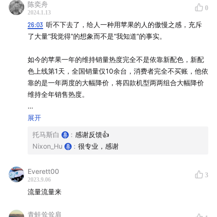
陈奕舟
0
2024.1.13
26:03
听不下去了，给人一种用苹果的人的傲慢之感，充斥
了大量“我觉得”的想象而不是“我知道”的事实。
如今的苹果一年的维持销量热度完全不是依靠新配色，新配
色上线第1天，全国销量仅10余台，消费者完全不买账，他依
靠的是一年两度的大幅降价，将四款机型两两组合大幅降价
维持全年销售热度。
安卓维护的最大难度不是谷歌的大版本更新，安卓近些年大
展开
量更新内容都是来自国产厂商的贡献，很多功能在原生安卓
托马斯白
:
感谢反馈👍
里都是只写了空壳，内容还是要各家自己已经造了轮子的功
Nixon_Hu
:
很专业，感谢
能代码放进去。长期维护最大的难度还是来自高通和mtk，
他们处理器的内核不更新安卓大版本。
Everett00
3
2023.9.06
安卓处理器的同款不同频做法，只有近两年用过两次。
流量流量来
8+gen1，区分标准和降频版和阉割的7+gen2，8gen2，区
分普通版和领先版。但是这些个基本不是同intel的类似同年
青蛙耸耸肩