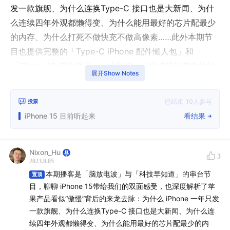
发一款旗舰、为什么连换Type-C 接口也是大新闻、为什
么连续四年外观都懒得变、为什么能用最好的芯片配最少
的内存、为什么打死不做快充不做高像素……此外本期节
目也提供完整的「Type-C iPhone 配件懒人包」和
「iPhone 15 选购建议」，让我们一起迎接科技春晚的到
展开Show Notes
来！
已结束
10
人参与
投票
本期节目为Apple "Privilege"（苹果“特权”）系列的第二
iPhone 15 目前听起来
看结果
集（S02E10）。
本系列旨在围绕苹果公司的发展历程和
商业策略，剖析其在产品设计、品牌营销、供应链管理、
隐私（及社会责任）等方面的种种“特权”，帮助你深入理
Nixon_Hu
3
解全球第一市值公司背后的故事。第一集：第一集：
解构
2023.9.05
本期播客是「脑放电波」与「科技早知道」的串台节
苹果广告底层逻辑：乔布斯的三位精神导师、“语病”广告
置顶
目，聊聊 iPhone 15带给我们的双面感受，也深度解析了苹
背后的执着
果产品看似“傲慢”背后的来龙去脉：为什么 iPhone 一年只发
一款旗舰、为什么连换Type-C 接口也是大新闻、为什么连
欢迎在评论区留下你对于 iPhone 15 以及对 iPhone 的
续四年外观都懒得变、为什么能用最好的芯片配最少的内