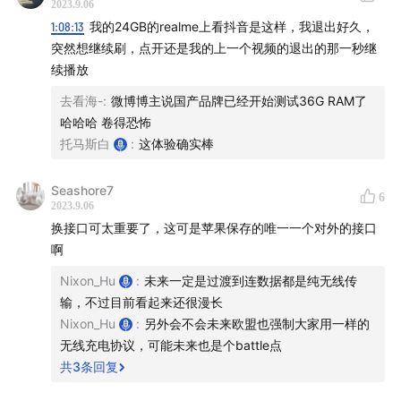
2023.9.06
剪辑：
1:08:13
我的24GB的realme上看抖音是这样，我退出好久，
突然想继续刷，点开还是我的上一个视频的退出的那一秒继
杜1-
续播放
去看海-
:
微博博主说国产品牌已经开始测试36G RAM了
本期节目合作方-
科技早知道
：由声动活泼制作播出，是国
哈哈哈 卷得恐怖
内领先的科技类音频节目
托马斯白
:
这体验确实棒
时间轴和参考信息
Seashore7
6
2023.9.06
Part1：只做旗舰的特权
换接口可太重要了，这可是苹果保存的唯一一个对外的接口
啊
03:08
- 分析iPhone历年的机型规格：苹果今年将发布四
Nixon_Hu
:
未来一定是过渡到连数据都是纯无线传
款新手机,包括两个数字系列和两个Pro系列。Pro Max将
输，不过目前看起来还很漫长
改名为Ultra,预示着Pro和Ultra之间的差距将更大
Nixon_Hu
:
另外会不会未来欧盟也强制大家用一样的
无线充电协议，可能未来也是个battle点
07:30
- 苹果只做旗舰手机,这是其特权之一；苹果90%的
共
3
条回复
销量来自旗舰系列,通过大量生产实现成本优势。旧款