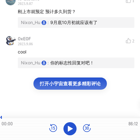
1
度同代际不同产品线做法，而是次年度的次旗舰的定位。同
2023.9.07
年度基本没有同架构的产品，不同产品线就是完全不同架构
刚上市就预定 预计多久到货？
的产品。
Nixon_Hu
:
9月底10月初就应该有了
0xE0F
2
2023.9.06
cool
Nixon_Hu
:
你的标志性回复对吧！
打开小宇宙查看更多精彩评论
00:00
86:12