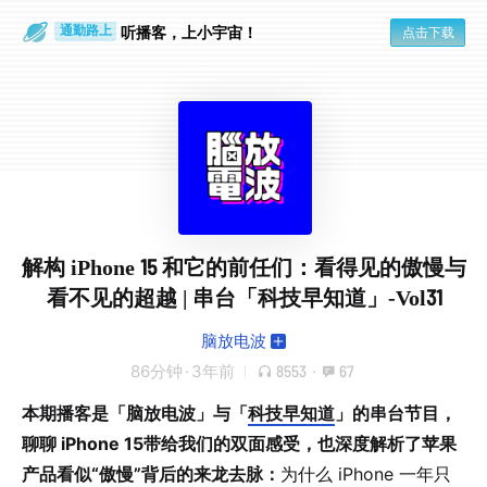
听播客，上小宇宙！
点击下载
通勤路上
眼睛好累
解构 iPhone 15 和它的前任们：看得见的傲慢与
看不见的超越 | 串台「科技早知道」-Vol31
脑放电波
86分钟
·
3年前
8553
·
67
本期播客是「脑放电波」与「
科技早知道
」的串台节目，
聊聊 iPhone 15带给我们的双面感受，也深度解析了苹果
产品看似“傲慢”背后的来龙去脉：
为什么 iPhone 一年只