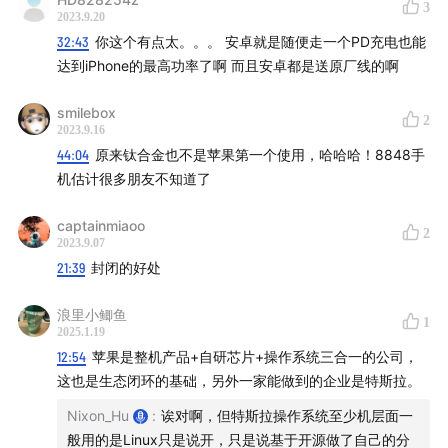
3
27:23
- 充电接口背后，预估是一年50亿美元的配件和
2023.9.20
32:43
你这个有点太。。。 安卓就是随便走一个PD充电也能
MFI 营收规模
达到iPhone的最高功率了啊 而且安卓都是送原厂线的啊
31:16
- 围绕充电头、线各家手机公司的标准不一致，非常
smilebox
混乱；甚至有专门研究充电头的网站
2
2023.9.16
44:04
原来钛合金也不是苹果第一个使用，哈哈哈！8848手
机估计很多朋友不知道了
captainmiaoo
2
2023.9.07
21:39
封闭的好处
浪里小鲫鱼
1
2025.1.19
12:54
苹果是整机产品+自研芯片+操作系统三合一的公司，
这也是生态闭环的基础，另外一家能做到的企业是特斯拉。
34:04
- 懒人包：你家里的Type-C 线可以匹配iPhone 15
Nixon_Hu
:
诶对啊，但特斯拉操作系统至少机层面一
吗？叫你提前看看破消费陷阱
般用的是Linux只是说开，只是说基于开源做了自己的分