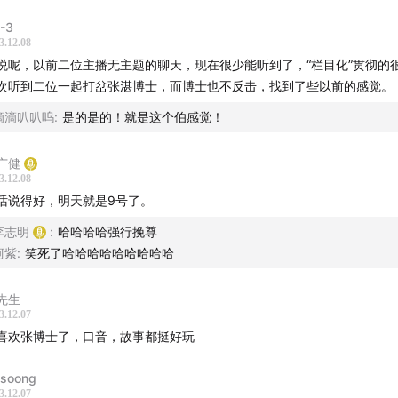
-3
3.12.08
说呢，以前二位主播无主题的聊天，现在很少能听到了，“栏目化”贯彻的
次听到二位一起打岔张湛博士，而博士也不反击，找到了些以前的感觉。
滴滴叭叭呜
:
是的是的！就是这个伯感觉！
广健
3.12.08
话说得好，明天就是9号了。
李志明
:
哈哈哈哈强行挽尊
柯紫
:
笑死了哈哈哈哈哈哈哈哈哈
先生
3.12.07
喜欢张博士了，口音，故事都挺好玩
ysoong
3.12.07