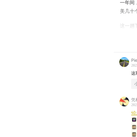
一年间
美几十
这一趟
壮？最
有多感
混。一
俗语言
Pi
202
这
想了解
| Song l
凭
01.园
202
40:
02.园
/ 张湛