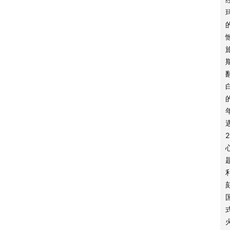
点击👉
微信公
微博：
小红书
即刻：
B站：
| 商务合
欢迎发送邮