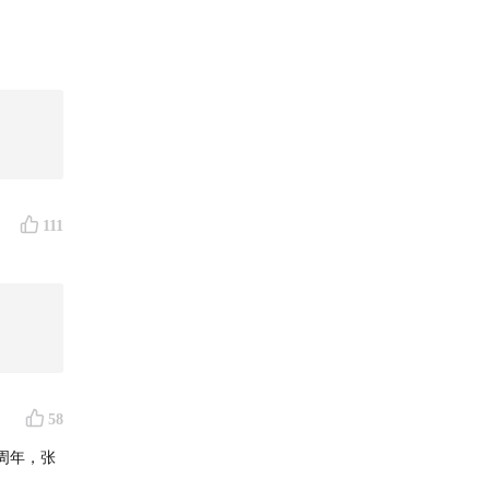
111
58
周年，张