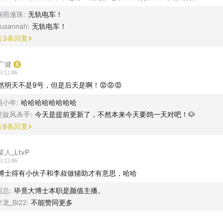
廟雨連珠
:
无轨电车！
usannah
:
无轨电车！
共
3
条回复
广健
3.12.06
然明天不是9号，但是后天是啊！😡😡😡
冯小年
:
哈哈哈哈哈哈哈哈
麦旋风杀手
:
今天是提前更新了，不然本来今天要鸽一天对吧！🐶
共
8
条回复
某人_LtvP
3.12.06
博士得有小伙子和李叔做辅助才有意思，哈哈
启总
:
毕竟大博士本职是颜值主播。
龙_Bi22
:
不能赞同更多