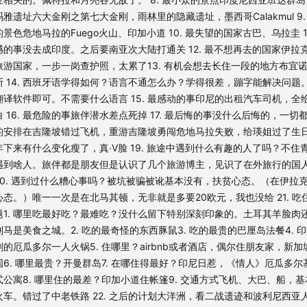
玛雅遗址六大金刚之第七大金刚，雨林里的隐藏遗址，墨西哥Calakmul 9.
日谈公园品牌官网
，了解更多
的景色 ​危地马拉的Fuego火山、印加小道 10. 最失望的国家 ​古巴、乌拉圭 1
憾的事 ​没去成印度。之后要南亚次大陆打通关 12. 最不想再去的国家 ​伊拉
众号：日谈公园
旅游国家，一步一岗查护照，太累了 ​ 13. 有机会想去长住一段的地方 ​布宜
斯 14. 西班牙语学得如何？语言不通怎么办？ ​学得很差，蹦字能解决问题
@日谈公园
翻译软件即可。不需要什么语言 15. 最感动的事 ​印尼的出租汽车司机，全
白 16. 最危险的事 ​旅伴潜水差点死掉 17. 最后悔的事 ​没什么后悔的，一
：日谈公园
的安排 ​在吉隆坡错过飞机，重游吉隆坡 ​勇闯危地马拉失败，给瑛姐过了生日 
年下来有什么变化 ​瘦了，真·V脸 19. 旅途中遇到什么有趣的人了吗？ ​不
日谈李小日
遇到啥人。旅伴都是朋友 ​但是认识了几个旅游博主，见识了在外旅行的国
20. 遇到过什么糟心事吗？被坑被骗被讹 ​基本没有，扶贫心态。（在伊拉
日谈公园
心态。） ​唯一一次是在北马其顿，无非就是多要20欧元，我也没给 21. 吃
题 ​1. 哪里吃最好吃？最难吃？ ​​没什么留下特别深刻印象的。土耳其羊脸
作 |
利马是美食之城。 ​2. 吃的最奇怪的东西 ​​豚鼠 ​3. 吃的最贵的 ​​巴厘岛法餐 ​4.
刻的 ​​厄瓜多尔一人火锅 ​5. 住哪里？ ​​airbnb或者酒店，偶尔住朋友家，新
件至 bbpark@ritanbbpark.com
国 ​6. 哪里最贵？ ​​开曼群岛 ​7. 在哪住得最好？ ​​印尼日惹，《情人》 ​​厄瓜多
式公寓​ ​8. 哪里住的最差？ ​​印加小道住帐篷 ​9. 交通方式 ​​飞机、大巴、船，
火车。错过了中老铁路 22. 之后的计划 ​大洋洲，看二战遗迹和波利尼西亚