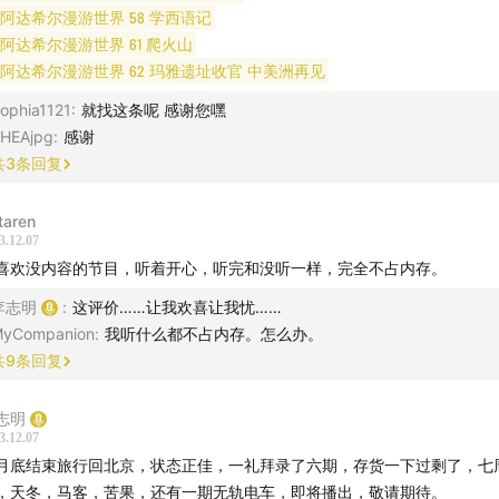
阿达希尔漫游世界 58 学西语记
185 听哈佛博士讲伊朗
阿达希尔漫游世界 61 爬火山
阿达希尔漫游世界 62 玛雅遗址收官 中美洲再见
268 在哈佛读博士没觉得苦，我美死了
ophia1121
:
就找这条呢 感谢您嘿
HEAjpg
:
感谢
287 哈佛大博士东南亚流亡记
共
3
条回复
321 送别哈佛大博士，最后一次聊伊朗
taren
3.12.07
480 哈佛大博士牛津不爽记
喜欢没内容的节目，听着开心，听完和没听一样，完全不占内存。
事务局9号盲盒日上线 /
李志明
:
这评价……让我欢喜让我忧……
yCompanion
:
我听什么都不占内存。怎么办。
共
9
条回复
志明
3.12.07
月底结束旅行回北京，状态正佳，一礼拜录了六期，存货一下过剩了，七
，天冬，马客，苦果，还有一期无轨电车，即将播出，敬请期待。