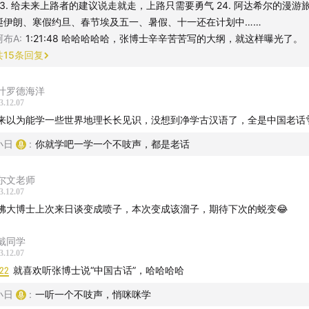
23. 给未来上路者的建议 ​说走就走，上路只需要勇气 24. 阿达希尔的漫游旅
诞伊朗、寒假约旦、春节埃及 ​五一、暑假、十一还在计划中…… ​
阿布A
:
1:21:48 哈哈哈哈哈，张博士辛辛苦苦写的大纲，就这样曝光了。
共
15
条回复
叶罗德海洋
3.12.07
来以为能学一些世界地理长长见识，没想到净学古汉语了，全是中国老话
小日
:
你就学吧一学一个不吱声，都是老话
尔文老师
3.12.07
佛大博士上次来日谈变成喷子，本次变成该溜子，期待下次的蜕变😂
戴同学
3.12.07
:22
就喜欢听张博士说“中国古话”，哈哈哈哈
小日
:
一听一个不吱声，悄咪咪学