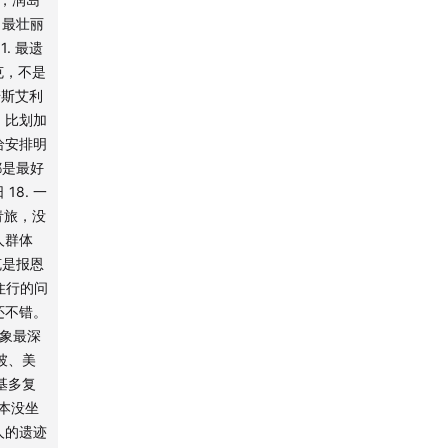
 最壮丽
1. 最遗
克，不是
诺斯艾利
。比划加
给安排明
切都是最好
18. 一
住青旅，没
人群体
克是报恩
住行的问
肉还不错。
 印象最深
加坡、美
尔基多复
基本没坐
人的遗迹