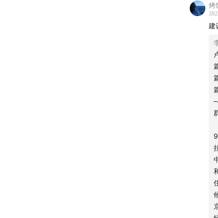
烤
啤酒事
202
smi
建
发酵啤
99元6
12月
日谈公
从本月
/ 日谈
👉 
详情请
｜关注