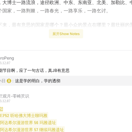
，大博士一路流浪，途径欧洲、中东、东南亚、北美、加勒比、
个国家，一路荆棘，一路春光，一路享乐，一路乞讨。
下来，最有意思的国家是哪个？最小众的景点在哪里？最壮丽的
失望的国家有多失？最遗憾的事有多憾？最后悔的事有多悔？最
展开Show Notes
？最危险的事有多危？节目的文案有多混？并不会比大博士的旅
期没啥干货，全是各种“还行吧”，“一般吧”，“就那么回事吧”以
的瞎聊，希望大家听的开心。
eroPeng
3.12.07
期节目啊，应了一句古话，真JB有意思
张湛更多乱七八糟的事儿，请关注他的微信公号：阿达希尔的漫
小日
:
这是学的明白，学的透彻
ist |
栏观月-零崎芡识
园 - 漫步人生路（口琴）
3.12.07
01
园 - 故乡的云（口琴）
EP52 听哈佛大博士聊玛雅
阿达希尔漫游世界 56 玛雅遗址
做客日谈的往期节目 /
阿达希尔漫游世界 57 继续玛雅遗址