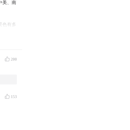
中美、南
景色有多
感动的事
途分享更
及各种低
200
游。
153