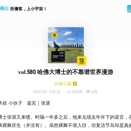
听播客，上小宇宙！
勤路上
睛好累
vol.580 哈佛大博士的不靠谱世界漫游
日谈公园
98分钟
·
3年前
63536
·
435
李叔 小伙子 嘉宾｜张湛
博士张湛又来喽。时隔一年多之后，他来兑现去年许下的诺言，
谈裸舞庆生（并没有）。虽然裸舞不堪入目，但复活节岛却是真