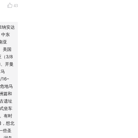
rip
43
和微生物
西班纳安达
）中东
南亚
4）美国
单，或在
（3/8
加、开曼
拿马
到哦～
16–
（危地马
欧洲篇和
考古遗址
 ​坐车
独。有时
母，想北
一些圣
润岛 ​