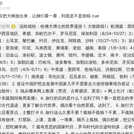
馕
务局每月“啤酒盲盒”将在日光集市上架啦！本月合作精酿厂牌“行匠t
3.12.07
th” 。行匠是一个很有贵州特色的精酿品牌，擅长用贵州本地水果
议把大纲放出来，让姆们看一看，到底是不是按稿 cue
酒。
李志明
:
说给就给：哈佛大博士的世界漫游 1. 大致路线 ​1）欧洲篇：
卢西亚地区、希腊、东欧巴尔干、罗马尼亚、保加利亚（8/24–10/27） ​2
罐，限时 12月9号，本周六一天发售！
篇：土耳其、黎巴嫩、约旦、伊拉克、阿联酋、沙特（10/27–1/5） ​3）东
篇：新加坡、印尼、马来西亚、柬埔寨、老挝、越南、泰国（1/6–3/8） ​
9号，本周六当天，在
日谈公园微信公众号回复“啤酒盲盒”
即可下
篇：旧金山、洛杉矶、波士顿、康州、纽约、华盛顿、北卡、南卡、佐治亚
园公众号下方功能栏进入日光集市
进行购买。
–4/5） ​5）加勒比篇：巴哈马、波多黎各、加勒比游轮、多米尼加、牙买
群岛、古巴（4/5–5/11） ​6）中美篇：墨西哥、危地马拉、洪都拉斯、巴
起，每个月的9号，啤酒事务局的精酿盲盒都可以在日光集市买
（5/11–7/16） ​7）南美篇：哥伦比亚、厄瓜多尔、秘鲁、阿根廷、智利（7/
9/26） 2. 签证 ​中国护照去发展中国家几乎不需要去大使馆领事馆办签证
听友福利 /
拉除外） 3. 钱从哪来 ​网上教课（梵语、古希腊语、英语）+ 网上乞讨（
中东篇期间每周直播） 4. 旅行的目的是什么？达到了吗？ ​看一直想去的
关注「日谈公园」微信公众号，参与互动享福利。
和古代遗迹，更多了解古代世界。偶尔看个自然景观。达到了。 5. 旅行方式
住店看景点，土鳖打卡 6. 旅行这么久累不累？孤独不孤独？ ​不累，不孤
戳：
p.s. 声音盲盒玩法请戳这里📦
候有旅伴。打星际。上课、直播，一堆事。顾不上孤独。偶尔想家，想父
京，想吃涮羊肉。 7. 最有意思的国家 ​约旦，罗马时代的古迹特别多，还有
我们｜
经相关的。佩特拉和月亮谷无敌了。 8. 最小众的景点 ​印度尼西亚班达群岛，