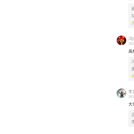
S
冯
202
虽
李
202
大
李