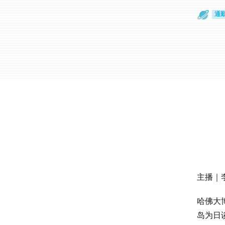
通
眼
主播｜
哈佛大
岛为日