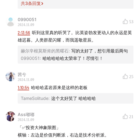
朋友来说可能理解成本有点高，但相信你听完之后，一定
共
3
条回复
会有所收获。
0990051
53
🌏 官网地址
2024.11.09
2:13:56
听到这里真的听哭了。比英姿勃发更动人的永远是英
这期文稿区超载了，欢迎大家移步有知有行官网查看我们
雄迟暮。人类群星闪耀，而我遥敬星辰。
准备的全部资料+注释
！
赫尔辛根莫斯肯的黑曜石
:
写的太好了，想引用最后两句
0990051
:
哈哈哈哈哈太荣幸了！尽情引！
🏂 本期嘉宾
茜兮
肖小跑：
宏观经济分析师，金融市场和科技业界连续创业
25
2024.11.09
者，《
墙裂坛
》《
文理两开花
》播客主播。已出版：《羊
1:10:54
哈哈哈孟岩原来是这样的老板
群的共识》和《牧羊人的哲学课》。即刻：
肖小跑
TameSolitude
:
这个太好笑了 哈哈哈哈
大卫翁：
播客「
起朱楼宴宾客
」& 同名公众号主理人。即
Ass嘟嘟
21
刻：
大卫翁
2024.11.09
「✅投资大神象限图」
🚁 时间戳
横轴：左边是价值判断派，右边是技术分析派。