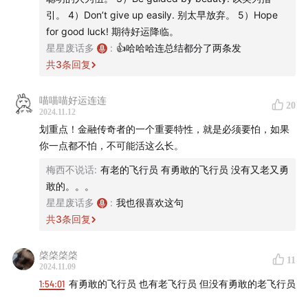
测，不再靠人为输入规则
毕生追求：数据清洗师，准确的价格的数据的收集和整理。
引。 4）Don’t give up easily. 别太早放弃。 5）Hope
1980年以初级人员加入，但对数据有无比的热情。
for good luck! 期待好运降临。
41:55
「其他人都把活干完了，那西蒙斯在干啥？」「他
为文艺复兴挖掘了相当丰厚的数据资产，不仅收集当时的数
星星废话多
:
👍哈哈哈连总结都分了两条发
在忙着挖人」
据，还往前收集19世纪的数据，且全部电子化，打好了数据
共
3
条回复
的基础。
43:52
烧脑但很重要！可能是大奖章基金最重要的理论基
4）瑞尼·卡莫纳
喵喵喵好运连连
20
础，隐马尔可夫模型：试着用天气预报+语音识别的例子
随机方程界大牛。
2024.11.12
真正能帮助文艺复兴稳定盈利，1986年开发出让计算机自己
理解看看 👀
划重点！金融传奇者的一个重要特性，就是必须要怕，如果
判断信号，让计算机自主学习数据，逐渐走向黑盒化。
你一点都不怕，不可能活这么长。
西蒙斯在忙着挖人，其他人干活。
50:44
1988 年，那个无情的赚钱机器——大奖章基金成
梅西不说话
:
有老的飞行员 有勇敢的飞行员 没有又老又勇
立
敢的。。。
「✅隐马尔可夫模型」
星星废话多
:
我也很喜欢这句
大奖章基金最重要的理论基础 - 预测。
51:41
小结
共
3
条回复
例子：语音识别。利用联想的方式猜测。机器根据你前边说
的词，猜测你后面一般跟什么，如果数据量足够大的话。
🟤
第三阶段
“我”+“是”的概率比较大，但“我”不一定说“是”，两者之间没有
棨棨棨棨
11
2024.11.09
必然关系。
52:57
文艺复兴科技公司的新难题：模型建好了，数据库
1:54:01
有勇敢的飞行员 也有老飞行员 但没有勇敢的老飞行员
马尔可夫模型有顺序，概率发生的大小和顺序有关。但隐马
也有了，怎么才能靠它给我稳定赚钱？
尔可夫模型的顺序是随机的，如果数据量足够大，可以在非