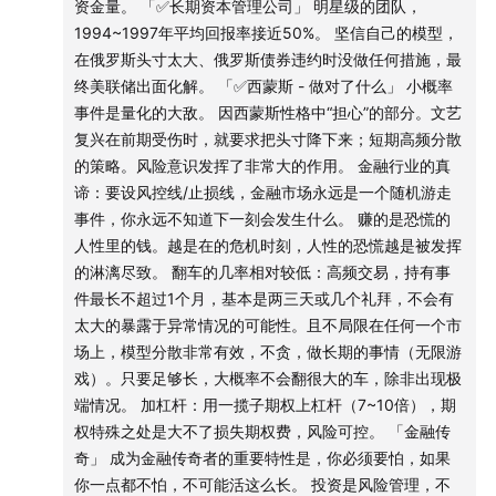
资金量。 「✅长期资本管理公司」 明星级的团队，
怎么了？
人事的变动在文艺复兴贯穿整个始终。
1994~1997年平均回报率接近50%。 坚信自己的模型，
在俄罗斯头寸太大、俄罗斯债券违约时没做任何措施，最
🟤
第一阶段
「🟤 第一阶段」
终美联储出面化解。 「✅西蒙斯 - 做对了什么」 小概率
1978年，创办了Money Metrics 公司。
事件是量化的大敌。 因西蒙斯性格中“担心”的部分。文艺
17:34
1978年，传奇开端，一家名为 Money Metrics 的
1982年，改名为文艺复兴科技公司。
复兴在前期受伤时，就要求把头寸降下来；短期高频分散
奇葩公司诞生了
70年代~80年代初，在相信人和相信机器算法之间反复横
的策略。风险意识发挥了非常大的作用。 金融行业的真
跳。
谛：要设风控线/止损线，金融市场永远是一个随机游走
20:43
1）列尼 · 鲍姆
文艺复兴英雄榜第一位登场：鲍姆，西蒙斯破译苏
事件，你永远不知道下一刻会发生什么。 赚的是恐慌的
背景：计算机发展水平（手抄），布雷顿森林体系瓦解。
联密码时期的老搭档
人性里的钱。越是在的危机时刻，人性的恐慌越是被发挥
虽然在用量化做投资，但结果可能会因一些量化无法估计到
的淋漓尽致。 翻车的几率相对较低：高频交易，持有事
的不可抗力而遭受损失。不是完全相信系统。
21:34
本来该去买外汇的算法，却买下了一堆土豆合约 🥔
件最长不超过1个月，基本是两三天或几个礼拜，不会有
1984年，美国国债暴跌之前，一直在靠偏事件驱动和基本面
西蒙斯学到的第一课，为他埋下了担忧的种子
太大的暴露于异常情况的可能性。且不局限在任何一个市
驱动做投资。
场上，模型分散非常有效，不贪，做长期的事情（无限游
金融投资很多时候很残酷，长期可能是对的，但在短期如果
26:50
在相信人还是相信机器之间反复横跳的西蒙斯，与
戏）。只要足够长，大概率不会翻很大的车，除非出现极
触及到平仓线或风控线，就必须得清仓。基本面投资的问题
端情况。 加杠杆：用一揽子期权上杠杆（7~10倍），期
大事件频出的80年代初
在于，你自己长期的看法很多时候不重要，会被很多短期的
权特殊之处是大不了损失期权费，风险可控。 「金融传
市场因素所制约。
奇」 成为金融传奇者的重要特性是，你必须要怕，如果
30:42
小结
大佬之所以成为大佬，是早期遇到的各种问题总结的经验没
你一点都不怕，不可能活这么长。 投资是风险管理，不