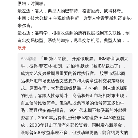
纵轴：时间轴。
🟤
前传
最左边：靠人，典型人物巴菲特、格雷厄姆、彼得林奇。
中间：技术分析 + 主观价值判断，典型人物索罗斯和迈克尔·
01:56
什么是量化投资？西蒙斯所代表的投资风格，在投
米尔肯。
资世界里属于哪一派？
最右边：靠科学，根据收集到的所有数据找到其关联性，制
造出交易模型、系统的加持，尽量交给机器。典型人物：西
03:16
投资大神象限图：横轴左边是价值判断派，横轴右
蒙斯。
展开
边是技术分析派，纵轴是时间轴（此处包含众多人名，请
Ass嘟嘟
:
「🟤 第四阶段」 开始做股票。 IBM语音识别大
「✅吉姆·西蒙斯」
大家不要慌张！文稿区下滑都有介绍！）
牛，彼得·菲茨林·布朗、罗伯特·默瑟（被IBM裁员了），
数学家出身、对冲基金界的传奇人物（文艺复兴科技公司、
成为文艺复兴后期最重要的首席执行官。 股票市场比商
大奖章基金）。
07:26
投资界的「奥本海默」：无与伦比的学术成就 + 无
品和外汇市场更适合文艺复兴和大奖章这种交易策略模
传记《战胜市场的人》。
与伦比的人格魅力（薅人能力）
式。原因在于，大奖章赚钱是靠一些小的、别人难以抓到
投资界的「奥本海默」，知识上有足够的高度，人格上又有
的机会，靠跟人性做搏斗。商品和外汇市场相对难出现，
足够的魅力。
10:56
23岁名校博士毕业，26岁忙着帮美国国防部破译苏
而且信号比较简单。但驱动股票市场的信号简直多如牛
洞察人性，赚的是（恐慌的人）人性的钱。
毛，而且很多都是噪音。 90年代末期不接受新的外部投
联加密系统，30 岁受邀建立大学数学系，38 岁拿到几何
一个完全依靠机器和信号的量化投资者，反而是最通人性
资者了，2000年后费率上升到5%管理费 + 44%收益提
学领域顶级奖项
的。
成，2003年赶走了所有外部投资者。同时发布新基金，
性格：非常爱钱，但不是一个物欲很高的人，财富是证明自
跟标普500收益率差不多，但波动率更低，能容纳更大的
14:00
40 岁中年发疯，从学术界转行投资界，西蒙斯，你
己的一种手段。