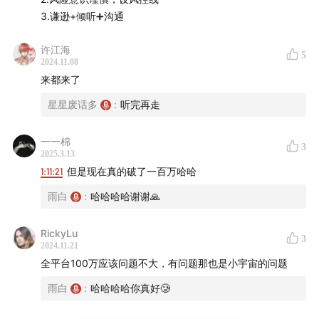
跑师象限：
用来归纳投资大师风格的分析框架。它通过二
3.谦逊+倾听➕沟通
维坐标轴，把不同流派的投资人按照「方法论」和「决策
许江海
特征」划分在一个象限图中，用来直观呈现他们的差异与
5
2024.11.08
共性。横轴光谱为从 「基本面/主观判断」 到 「量化/模
来都来了
型驱动」。纵轴光谱为投资大师出生年份。
星星废话多
:
听完再走
一一棉
3
2025.3.13
1:11:21
但是现在真的破了一百万哈哈
雨白
:
哈哈哈哈谢谢🙏
RickyLu
3
2024.11.21
全平台100万应该问题不大，有问题那也是小宇宙的问题
雨白
:
哈哈哈哈你真好🥲