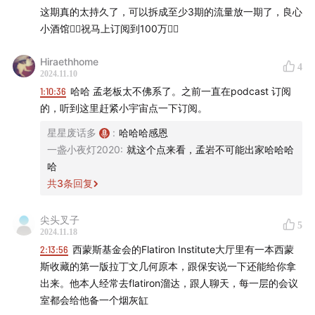
尊重自己算出来的结果。算一算（交易成本、摩擦成本
🟤
第四阶段
这期真的太持久了，可以拆成至少3期的流量放一期了，良心
等）。
小酒馆👍🏻祝马上订阅到100万👍🏻
小步快跑：这种机会只有中小型基金能抓到，因为每次执行
83:21
外汇市场玩得风生水起，为什么西蒙斯决定「为难
信号时，影响市场的波动范围没那么大。
自己」，杀入强敌环绕的股票市场？
Hiraethhome
4
6）亨利·劳弗
2024.11.10
推动大奖章基金从多模型变为单一模型。
1:10:36
哈哈 孟老板太不佛系了。之前一直在podcast 订阅
91:23
西蒙斯：感谢贵 IBM 天女（裁）散花（员）！为我
多个模型，相当于拥有的数据被分散到各个模型里，数据被
的，听到这里赶紧小宇宙点一下订阅。
司再增两名语音识别大将！
稀释了。而单一模型，同一数据同一模型里，可能会发生一
星星废话多
:
哈哈哈感恩
些关联，新增投资品种也可以直接加进来。
98:42
同样天才汇聚，甚至把诺奖得主都找来了的长期资
一盏小夜灯2020
:
就这个点来看，孟岩不可能出家哈哈哈
单一模型量化基金的优势：提高夏普比率。把不同的市场放
哈
本管理公司（LTCM），为什么很快陨落了？
进来，充分利用数据，挖到更多的宝，分散风险。
共
3
条回复
102:04
从数次小概率事件中脱身而出，还赚得盆满钵满，
尖头叉子
文艺复兴究竟做对了什么？
5
2024.11.18
2:13:56
西蒙斯基金会的Flatiron Institute大厅里有一本西蒙
113:14
「金融传奇者的一个重要特性，就是必须要怕，如
斯收藏的第一版拉丁文几何原本，跟保安说一下还能给你拿
果你一点都不怕，不可能活这么长。」
出来。他本人经常去flatiron溜达，跟人聊天，每一层的会议
室都会给他备一个烟灰缸
🟤
尾声 · 量化群星散落时 🌠