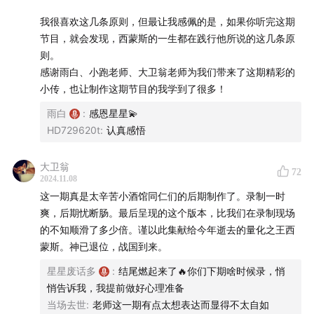
本期节目，我们要聊的，是一位数学家出身、对冲基金界
我很喜欢这几条原则，但最让我感佩的是，如果你听完这期
的传奇人物——吉姆·西蒙斯（Jim Simons）。
他的文艺
节目，就会发现，西蒙斯的一生都在践行他所说的这几条原
复兴科技公司（Renaissance Technologies）不仅让数学
则。
和科学成为了金融的核心驱动力，更是用纯粹的数字和模
感谢雨白、小跑老师、大卫翁老师为我们带来了这期精彩的
型颠覆了整个投资行业。西蒙斯的大奖章基金，以难以想
小传，也让制作这期节目的我学到了很多！
象的年化回报率，持续打败市场，成为了金融史上最稳定
雨白
:
感恩星星💫
的「造富机器」之一。
HD729620t
:
认真感悟
你可能会好奇，一个数学家是如何在金融市场中立足的？
大卫翁
72
2024.11.08
而这家公司的名字，「文艺复兴」，又有什么深意？今
这一期真是太辛苦小酒馆同仁们的后期制作了。录制一时
天，我们会一起走进吉姆·西蒙斯的世界，去探寻他如何利
爽，后期忧断肠。最后呈现的这个版本，比我们在录制现场
用数学、数据和非凡的直觉，缔造了这场文艺复兴般的金
的不知顺滑了多少倍。谨以此集献给今年逝去的量化之王西
融革命。
蒙斯。神已退位，战国到来。
星星废话多
:
结尾燃起来了🔥你们下期啥时候录，悄
要讲在前面的是，这期节目里会涉及大量的人名和专业术
悄告诉我，我提前做好心理准备
语，我们会在文稿区提供相应的注释供你参考。对于一些
当场去世
:
老师这一期有点太想表达而显得不太自如