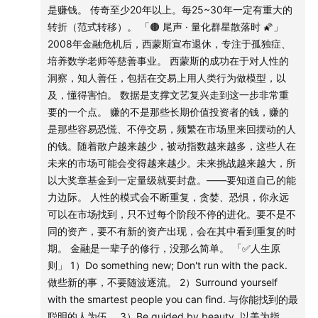
有白费。所以在金融投资里，经历周期很重要，其次是你从
是赚钱。 传奇至少20年以上。每25~30年一定有重大的
🟤
第二阶段
周期里学到东西，并且用于之后的理论指导实践。
转折（范式转移）。 「🟤 尾声 · 量化群星散落时 🌠」
闻到硝烟了，就赶紧逃啊！要先保证自己活着，才能把上一
2008年金融危机后，西蒙斯宣布退休，专注于孤独症、
32:41
文艺复兴英雄榜第二位登场：埃克斯，最符合普通
周期学到的经验教训，更好的应用到下一个周期。
培养数学老师等慈善事业。 西蒙斯的成功在于对人性的
人刻板印象的天才，英俊，聪明，脾气怪
洞察，知人善任，包括在交易上用人类行为做模型，以
「🟤 第二阶段」
及，懂得害怕。 数据是支撑文艺复兴走到这一步非常重
34:26
文艺复兴英雄榜第三位登场：斯特劳斯，住在数据
1984~1988年，整个文艺复兴科技公司坚定了走量化的这条
要的一个点。 赚的不是那些长期价值投资者的钱，赚的
堆里乐此不疲的数据宗师
路。
是那些容易恐慌、不停交易，频繁在市场里来回摆动的人
大奖章基金：文艺复兴旗下的旗舰对冲基金，1988年成立以
的钱。随着散户越来越少，被动指数越来越多，这些人在
37:33
一些那个年代里还未电子化储存（当时也没人稀
来。在扣除5%的管理费和44%的盈利分成后，年化回报率超
未来的市场可能会变得越来越少。未来挑战越来越大，所
罕）的数据，是如今别家公司投入几个亿也得不到的宝贵
30%。
以大奖章基金到一定量级就要封盘。——要知道自己的能
2）詹姆斯·埃克斯
资产
力边际。 人性的模式会不断重复，贪婪、恐惧，你永远
早年加入，但西蒙斯痴迷于跟鲍姆做事件驱动型投资，从
可以在市场找到，只不过每个阶段不停的进化。要不是不
1984年开始，转向大力支持埃克斯。
39:20
动量 + 反转，两个如今最常见，但与当时的市场理
同的资产，要不有新的资产出现，会在其中看到重复的时
开始了文艺复兴的半自动化。
念背道而驰的量化交易策略，被埃克斯带来了
期。 金融是一辈子的修行，没那么简单。 「✅人生原
交易系统基于动量 + 反转策略。追涨杀跌，完全根据市场给
则」 1）Do something new; Don't run with the pack.
的信号，动能增加 - 跟，动能减少 - 卖。
41:07
文艺复兴英雄榜第四位登场：卡莫纳，随机方程界
做些新的事，不要随波逐流。 2）Surround yourself
3）桑德尔·斯特劳斯
with the smartest people you can find. 与你能找到的最
大牛，开发系统让计算机能够自主学习历史数据并分析预
数据宗师。
聪明的人为伍。 3）Be guided by beauty. 以美为指