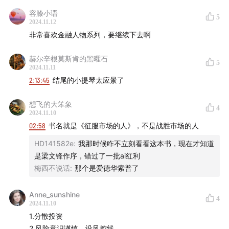
容膝小语
5
114:56
零八年金融危机后，西蒙斯引退，投身孤独症治疗
2024.11.12
与培养数学老师
非常喜欢金融人物系列，要继续下去啊
117:47
赫尔辛根莫斯肯的黑曜石
为什么西蒙斯可以成功？当一个智识拉满的天才恰
5
2024.11.11
好懂得洞察人性的管理之道，以及，懂得害怕
2:13:45
结尾的小提琴太应景了
130:37
指导西蒙斯的人生原则：
与最聪明的人工作，别轻
想飞的大笨象
4
易放弃，以美为导向
（原文及出处见文稿区下方）
2024.11.10
02:58
书名就是《征服市场的人》，不是战胜市场的人
131:42
鲍姆，埃克斯，伯勒坎普...那些曾共筑文艺复兴科
HD141582e
:
我那时候咋不立刻看看这本书，现在才知道
技公司传奇史的天才们，最终星归何处？
是梁文锋作序，错过了一批ai红利
梅西不说话
:
那个是爱德华索普了
134:10
谜题和挑战是贯穿天才们一生的主线，我们只试图
记录下群星闪耀时的吉光片羽
Anne_sunshine
4
2024.11.10
📁 文件夹
1.分散投资
2.风险意识谨慎，设风控线