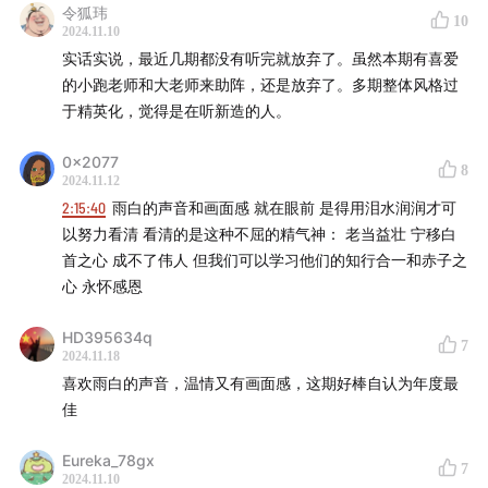
令狐玮
线性的状态之间找到一些规律，确定两者之间的相关性。
10
55:32
2024.11.10
文艺复兴英雄榜第五位登场：伯勒坎普，为文艺复
自学习的过程：比如“我爱”、“我恨”，根据发生的次数，用数
实话实说，最近几期都没有听完就放弃了。虽然本期有喜爱
兴引入了迄今为止仍然非常重要的交易原则-
短期高频交易
据分析，用贝叶斯定理赋权重，每次调整。用权重调整的方
的小跑老师和大老师来助阵，还是放弃了。多期整体风格过
式不停进化，越来越精确、越符合你的习惯。
于精英化，觉得是在听新造的人。
56:03
什么是短期高频交易？为什么当时被整个华尔街鄙
隐藏的底层逻辑是历史会重复自己。过去发生的事情很可能
视的交易原则，最终被文艺复兴采用了？
在未来会重复。也会造成小概率事件摧毁整个预测，带来可
0x2077
8
怕的黑天鹅。
2024.11.12
68:23
「这群人后来再也不为 100 万美元的收益庆祝了，
2:15:40
雨白的声音和画面感 就在眼前 是得用泪水润润才可
因为 TA 们发现每天都能赚到这么多钱」
「🟤 第三阶段」
以努力看清 看清的是这种不屈的精气神： 老当益壮 宁移白
这时的文艺复兴还和股票没有关系，完全在外汇和商品市场
首之心 成不了伟人 但我们可以学习他们的知行合一和赤子之
72:53
里做交易。
文艺复兴英雄榜第六位登场：「老好人」劳弗，推
心 永怀感恩
1989~1995年，高频交易搭建了该阶段文艺复兴交易系统最
动大奖章基金从多模型变为单一模型的重要人物
后的重要一环。
HD395634q
7
2024.11.18
前提：数据宗师斯特劳斯的历史数据库、埃克斯的交易系统
73:27
小跑老师科普时间到！单一模型的量化基金具有什
喜欢雨白的声音，温情又有画面感，这期好棒自认为年度最
在卡莫纳的初步机器学习的帮助下，进入到稳定运行状态。
么优势？
佳
5）埃尔温·伯勒坎普
带入了短期算法、投注算法（凯利公式）的理念。
80:35
小结
Eureka_78gx
伯勒坎普引入短期高频交易，持有几个小时或一两天。
7
2024.11.10