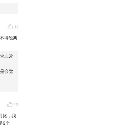
11
不得他离
常非常
是会觉
最佳播
理解人与
12
对谈、听
对比，我
/小红
是9个