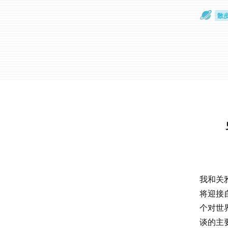
散
通
我和关
将迎接
个对世
谈的主