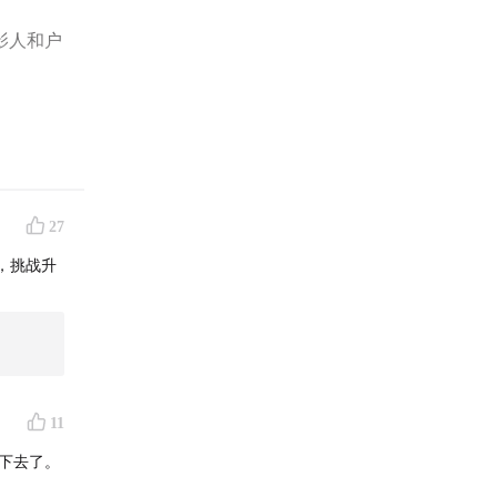
影人和户
27
，挑战升
11
）
下去了。