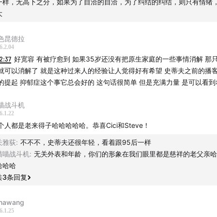
一样，无高下之分，如果为了自洽的自洽，为了纠结的纠结，则只有情绪
大
色昆德拉
6.2.04
2:37
好宽容 有被疗愈到 如果35岁还没有把原生家庭的一些事情消解 那只
就可以消解了 就是这种过来人的经验让人觉得好有希望 史蒂夫之前的播
的提起 抑郁症这个事它总会好的 这句话很简单 但是充满力量 是可以看
喵战斗机
6.1.22
个人都是老来得子哈哈哈哈哈。恭喜Cici和Steve！
关雅荻
:
不不不，史蒂夫还很年轻，看着跟95后一样
喵喵战斗机
:
无关外表和年龄，你们的形象在我们眼里都是慈祥的老父亲哈
哈哈哈
共
3
条回复
nawang
6.1.25