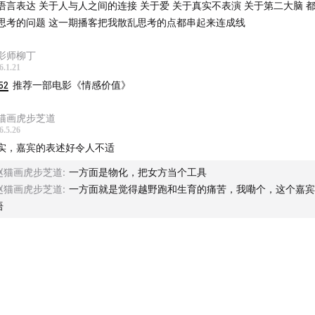
语言表达 关于人与人之间的连接 关于爱 关于真实不表演 关于第二大脑 
思考的问题 这一期播客把我散乱思考的点都串起来连成线
影师柳丁
6.1.21
52
推荐一部电影《情感价值》
猫画虎步芝道
6.5.26
实，嘉宾的表述好令人不适
赵猫画虎步芝道
:
一方面是物化，把女方当个工具
赵猫画虎步芝道
:
一方面就是觉得越野跑和生育的痛苦，我嘞个，这个嘉宾
语