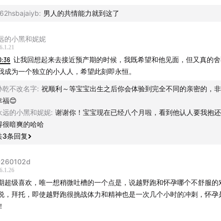
父母为中心的育儿理念
62hsbajaiyb
:
男人的共情能力就到这了
育真香，年轻时没准备好的感觉是对的
远的小黑和妮妮
生育过程对爸爸的再养育，再学习
6.1.21
0:36
让我回想起来去接近预产期的时候，我既希望和他见面，但又真的舍
子关系里安全感是核心目标
我成为一个独立的小人人，希望此刻即永恒。
孙乾不改名字
:
祝顺利～等宝宝出生之后你会体验到完全不同的亲密的，非
为人父母不仅需要更柔软，也需要理智与情感更平衡
幸福😊
永远的小黑和妮妮
:
谢谢你！宝宝现在已经八个月啦，看到他认人要我抱还
视频版可到B站或Youtube搜索观看。
得很暗爽的哈哈
共
3
条回复
夫说”是创办于2015年的知名泛心理学播客，曾被评为2019苹果
022年CPA中文播客奖年度成长类播客。这是一个通过深度交流
260102d
杂性，拓展意识边界，提炼个人成长之道的节目，节目形式包括
6.1.26
期超级喜欢，唯一想稍微吐槽的一个点是，说越野跑和怀孕哪个不舒服的
和独白。主播Steve是一位资深心理咨询师和心理科普作家。微博
说，拜托，即使越野跑很挑战体力和精神也是一次几个小时的冲刺，怀孕
：@史蒂夫说，B站/Youtube：@播客史蒂夫说，公众号：
！
teve，官网：steveshuo.com