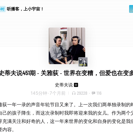
听播客，上小宇宙！
步时
勤路上
史蒂夫说451期 - 关雅荻 - 世界在变糟，但爱也在变
史蒂夫说
145分钟
·
7个月前
29228
·
116
雅荻一年一录的声音年轮节目又来了。上一次我们两单独录制的
自己的孩子降生，而这次录制时我即将迎来我的女儿。作为两个
界充满关注和好奇的人，这一年来世界的变化和自身的变化是我
要内容。