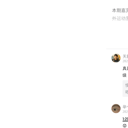
本期嘉
外运动
2:01
盘
11:54
如
关
21:04
在
202
真
31:51
过
级
44:52
A
52:04
S
举
202
62:46
生
1:2
😟
75:38