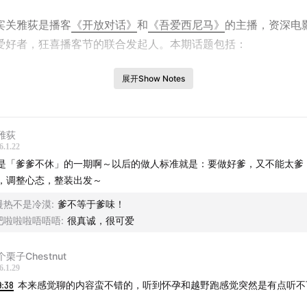
宾关雅荻是播客
《开放对话》
和
《吾爱西尼马》
的主播，资深电
爱好者，狂喜播客节的联合发起人。本期话题包括：
点眼前的世界：技术乐观主义在走向动摇
展开Show Notes
果世界回到19世纪的丛林法则，技术进步又如何？
雅荻
AI时代人类中心主义的回归：更多拥抱个人身心感受
6.1.22
是「爹爹不休」的一期啊～以后的做人标准就是：要做好爹，又不能太爹
去一年社群的价值被进一步验证
，调整心态，整装出发～
慢热不是冷漠
:
爹不等于爹味！
I时代语言表达和提问能力决定个人世界的边界
吧啦啦啦唔唔唔
:
很真诚，很可爱
teve现阶段的人生目标：探索人与人之间极致的爱
个栗子Chestnut
6.1.29
命的有限性会映射出爱的真谛（传送门：
Steve写给孩子的遗书
9:38
本来感觉聊的内容蛮不错的，听到怀孕和越野跑感觉突然是有点听不