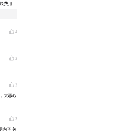
块费用
4
2
2
赞，太恶心
3
期内容 关