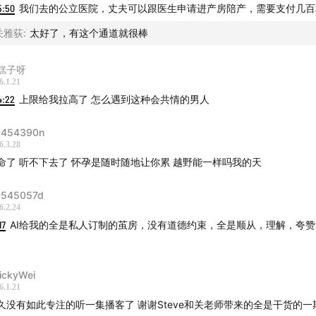
5:50
我们去的公立医院，丈夫可以跟医生申请进产房陪产，需要支付几百
关雅荻
:
太好了，有这个通道就很棒
糕子呀
6.1.21
4:22
上限给我拉高了 怎么遇到这种会共情的男人
454390n
6.3.28
命了 听不下去了 怀孕是随时随地让你累 越野能一样吗我的天
545057d
6.2.24
17
AI给我的全是私人订制的茧房，没有道德约束，全是顺从，理解，夸
ickyWei
6.1.21
久没有如此专注的听一集播客了 谢谢Steve和关老师带来的全是干货的一