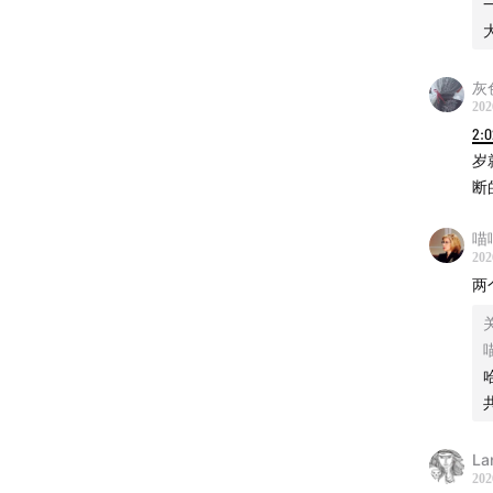
灰
202
2:0
岁
断
喵
202
两
La
202