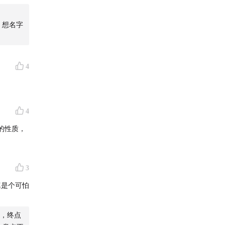
 想名字
4
4
的性质，
3
真是个可怕
，终点