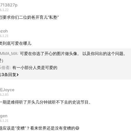
713827p
6.1.22
烈要求你们二位奶爸开育儿“私塾”
zoh
6.1.21
类到底可爱在哪儿
EMMA_MA
:
可爱在你选了开心的图片做头像。 以及你问出的这个问题。 
爱）
乐俗斋
:
有一小部分人类是可爱的
共
3
条回复
国Joyce
6.2.05
一期是难得听了开头几分钟就听不下去的史说节目。
igen
6.1.21
题应该是“变糟”？看来世界还是没有变糟的😄