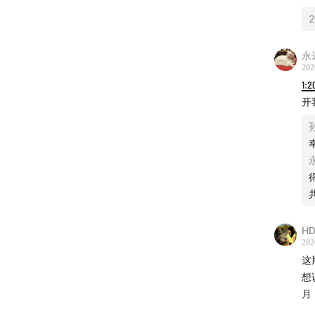
以
2
91:41
晚
永
103:39
202
1:2
117:49
亲
开
128:26
本期节目
“史蒂
客，2
HD
世界复
202
这
众来信
想
书/即刻
月
@sxxs