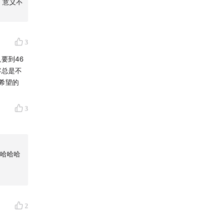
，意义不
3
要到46
客总是不
到希望的
3
哈哈哈
2