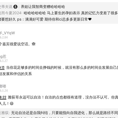
史蒂夫说
:
养娃让我智商变糟哈哈哈哈
忽而今夏2024
:
哈哈哈哈哈哈 马上要生的孕妇表示 真的记忆力变差了很多
都要想好久 ps：满满好可爱 期待你和ci总多多更新日常❤️
羊_VYqW
6.2.04
个嘉宾很爱说空话。🙈
ng惹
6.1.27
9:13
当你花足够多的时间去挣钱的时候，就没有那么多的时间去发展自己
括发展和伴侣的关系
嘟嘟
6.1.24
8:22
雅荻哥永远可以自洽！自洽的点也都很有道理，没办法不认可。你
人儿！😄
关雅荻
:
无论自洽还是自我纠结，只要能指向自我进化，那么就是路径不同