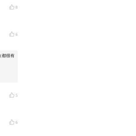
8
6
（都很有
5
6