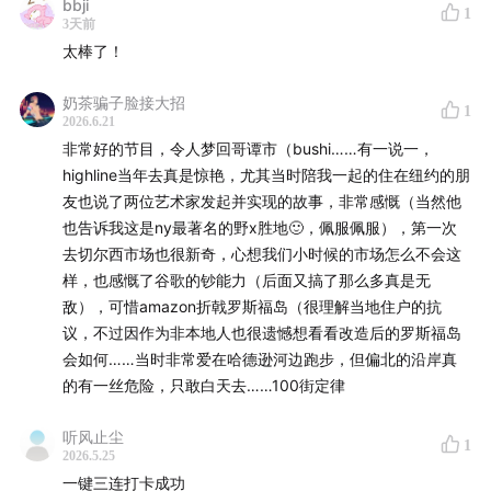
bbji
1
3天前
太棒了！
奶茶骗子脸接大招
1
2026.6.21
非常好的节目，令人梦回哥谭市（bushi……有一说一，
highline当年去真是惊艳，尤其当时陪我一起的住在纽约的朋
友也说了两位艺术家发起并实现的故事，非常感慨（当然他
也告诉我这是ny最著名的野x胜地🙂，佩服佩服），第一次
去切尔西市场也很新奇，心想我们小时候的市场怎么不会这
样，也感慨了谷歌的钞能力（后面又搞了那么多真是无
敌），可惜amazon折戟罗斯福岛（很理解当地住户的抗
议，不过因作为非本地人也很遗憾想看看改造后的罗斯福岛
会如何……当时非常爱在哈德逊河边跑步，但偏北的沿岸真
的有一丝危险，只敢白天去……100街定律
20:31
Park 3
听风止尘
1
2026.5.25
一键三连打卡成功