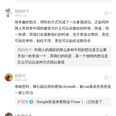
我的样子
4
2026.5.27
很有趣的想法，用听的方式完成了一次参观游玩。正如同外
国人常惊奇中国的建筑为什么可以在极短的时候，快速，统
一协调。而我们在观察他们的时候，也不禁发出赞叹，竟也
城市规划师、《
创造大都会
》作者罗雨翔，与纽约文化沙
可如此奇特，如此不同，竟也可以如此这般存在
龙的朋友们一起Citywalk ，横穿6个特色公园，边走边聊
我的样子
:
外国人的感叹的那么多种不同的想法是怎么整
纽约如何建设、运营和“养活”它闻名全球的公共空间。
齐划一的变成一个，而我们的则是，某一个独特的想法是
怎么可以以这种方式得以展现
即使你未到过纽约，这也是一次理解现代城市如何运转的
绝佳“任意门”。
赵智沉
3
2026.5.26
纽约14%的土地是公园，但公园局预算却不到全市财政
谁能想到，聊公园运营的硬核citywalk，被cue最多的竟然是
的1%。公园的钱从哪里来？为什么有些公共空间越来越
一家公司🤔
像“私人产品”？地产、资本与普通人的生活，又如何在
罗雨翔
:
Google应该来赞助这个tour！（已经是了
一张长椅、一条步道、一片草坪上相遇？
Likelike-A