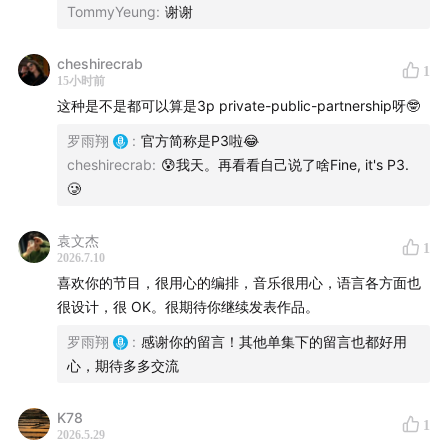
TommyYeung
:
谢谢
cheshirecrab
1
15小时前
这种是不是都可以算是3p private-public-partnership呀🤓
罗雨翔
:
官方简称是P3啦😂
cheshirecrab
:
😰我天。再看看自己说了啥Fine, it's P3.
⏳
时间轴
🥲
02:20
Park 1
袁文杰
1
2026.7.10
酷似中国城市的纽约地标：Hudson Yards
喜欢你的节目，很用心的编排，音乐很用心，语言各方面也
很设计，很 OK。很期待你继续发表作品。
罗雨翔
:
感谢你的留言！其他单集下的留言也都好用
心，期待多多交流
K78
1
2026.5.29