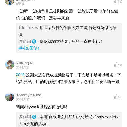
欢迎跟随本期节目一起，理解公共空间背后的政治与经
2
6天前
济。
一边听 一边搜节目里提到的公园 一边给孩子看10年前在纽
约拍的照片 我们一定会再来的
Likelike-A
:
用耳朵旅行的体验太好了 期待还有类似的单
集
罗雨翔
:
谢谢你的支持呀，纽约一直在变化！
共
4
条回复
YuKing14
2
2026.5.31
30:10
这期太适合做成视频播客了，下次是不是可以考虑一下
这种形式，听的时候想到了来去泉州，忍不住又要去听一遍
TommyYeung
1
2026.5.27
请问citywalk以后还有活动吗
罗雨翔
:
会有的 欢迎关注纽约文化沙龙和asia society
725沙龙的活动！