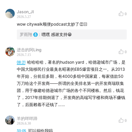
谷歌风景最好的办公室顶上是公园：Pier 57
Jason_JI
0
2026.5.27
wow citywalk顺便podcast太妙了👏🏻
罗雨翔
:
嘿嘿 感谢支持😁
进击的阿Ling
0
2026.7.15
08:21
哈哈哈哈，著名的hudson yard，哈德逊城市广场，是
中国大陆移民行业最臭名昭著的EB5爆雷项目之一。从2013
年开始，分前后多期，有4000多组中国家庭，每家借款50
万刀给这个开发商——所谓的全美排名第一的开发商瑞联集
团，用于修建哈德逊城市广场的各个不同楼栋。然后，钱花
了，2017年排期倒退了，开发商的高端写字楼和商场不赚钱
了，后面赖着不还钱了……
羊的咩咩蹄
0
2026.6.30
30:05
可以捐给我吗