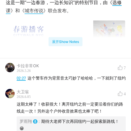
这是一期“一边春游，一边长知识”的特别节目，由《
选修
课
》和《
城市传说
》联合发布。
展开Show Notes
卡拉非常OK
7
2026.5.26
02:27
这个警车作为背景音太巧妙了哈哈哈，一下就到了纽约
大卫翁
4
2026.6.05
这期太棒了！收获很大！离开纽约之前一定要沿着你们的路
线走一次！另外这个户外收音效果也太棒了吧！
罗雨翔
:
期待大老师下次再回纽约一起探索新路线！
😁