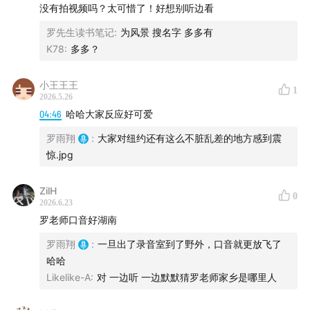
没有拍视频吗？太可惜了！好想别听边看
罗先生读书笔记
:
为风景 搜名字 多多有
K78
:
多多？
小王王王
1
2026.5.26
04:46
哈哈大家反应好可爱
罗雨翔
:
大家对纽约还有这么不脏乱差的地方感到震
惊.jpg
ZilH
0
2026.6.23
08:20
Park 2
罗老师口音好湖南
罗雨翔
:
一旦出了录音室到了野外，口音就更放飞了
悬在空中的“网红”花园：High Line
哈哈
Likelike-A
:
对 一边听 一边默默猜罗老师家乡是哪里人