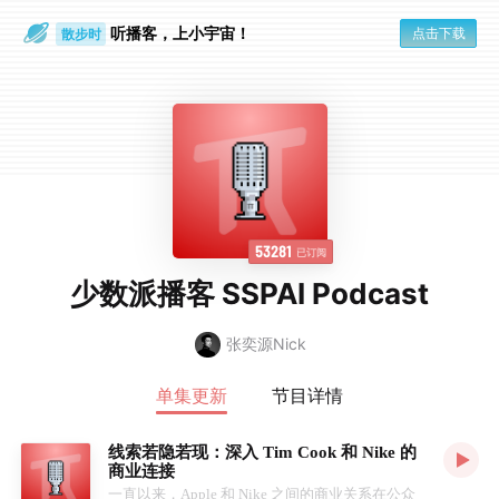
听播客，上小宇宙！
点击下载
散步时
通勤路上
53281
已订阅
少数派播客 SSPAI Podcast
张奕源Nick
单集更新
节目详情
线索若隐若现：深入 Tim Cook 和 Nike 的
商业连接
一直以来，Apple 和 Nike 之间的商业关系在公众