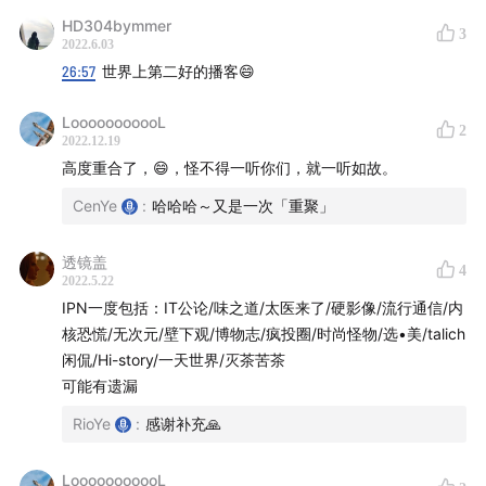
26:40
【得意忘形：Rio 最有感情的播客】
HD304bymmer
3
2022.6.03
38:50
【随机波动：会被她们的开心感染】
26:57
世界上第二好的播客😄
42:07
【过刊：情绪最真实的播客】
LooooooooooL
2
2022.12.19
45:46
高度重合了，😄，怪不得一听你们，就一听如故。
【贝望录：很多商业大】
CenYe
:
哈哈哈～又是一次「重聚」
46:38
【三五环：刘飞和少楠是灵魂伴侣】
透镜盖
4
48:25
【硬影像：结合了历史和哲学的影像分享】
2022.5.22
IPN一度包括：IT公论/味之道/太医来了/硬影像/流行通信/内
50:07
拐弯聊了一下游戏的电影感：《底特律变人》和
核恐慌/无次元/壁下观/博物志/疯投圈/时尚怪物/选•美/talich
《美国末日》
闲侃/Hi-story/一天世界/灭茶苦茶
可能有遗漏
50:49
【机核网：用 App 听有精致的配图和时间轴】
RioYe
:
感谢补充🙏
51:32
【不在场：音乐的极致发烧友】
LooooooooooL