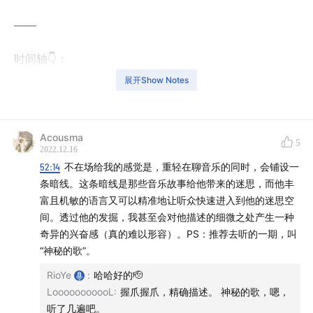
——
时间轴👇：
展开Show Notes
01:04
大风的晚上录的第二期播客
03:06
推荐的第一个播客：【八分：陪伴我的朋友】
Acousma
5
2022.12.16
03:22
道长的播客已经是年轻人的择偶标准了
52:14
不在场给我的感觉是，重轻在聊音乐的同时，会铺设一
条暗线。这条暗线是那些音乐故事给他带来的迷思，而他丰
07:00
【IT公论：了解什么是播客】
富且机敏的语言又可以精准地让听众快速进入到他的迷思空
间。透过他的发掘，我甚至会对他描述的细微之处产生一种
07:54
【IT公论】第一期是李如一和李楠聊iPad是不是能
奇异的兴奋感（真的难以形容）。PS：推荐去听的一期，叫
作为生产力工具
“神秘的歌”。
RioYe
:
哈哈好的🫡
09:24
IPN旗下的10档节目
LooooooooooL
:
握爪握爪，精确描述。 神秘的歌，嗯，
听了几遍吧。
11:10