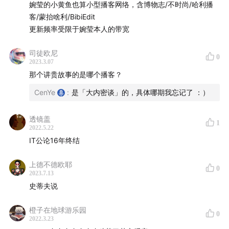
71:15
【日谈公园vol.437 大酋长、巫医和奇怪的婚礼，二
婉莹的小黄鱼也算小型播客网络，含博物志/不时尚/哈利播
客/蒙抬啥利/BibiEdit
十年前她独闯非洲】
更新频率受限于婉莹本人的带宽
73:29
播客现在是我们每天很重要的朋友
司徒欧尼
0
2023.3.07
75:50
不要限制自己的能力
那个讲贵故事的是哪个播客？
76:47
分享歌曲Summer Dress - Shane Nicholson
CenYe
:
是「大内密谈」的，具体哪期我忘记了 ：）
——
透镜盖
1
2022.5.22
提及的播客：
IT公论16年终结
上德不德欧耶
「八分」
0
2023.7.13
IPN ：「IT 公论」「味之道」「太医来了」「内核恐
史蒂夫说
慌」「流行通信」「无次元」「硬影像」「Hi
(Story)」「博物志」「选·美」
橙子在地球游乐园
0
2022.3.23
「一天世界 」