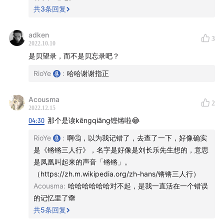
IPN的播客品牌意识
共
3
条回复
12:41
很喜欢播客聊天里的碰撞性
adken
3
2022.10.10
14:26
IPN旗下的播客很多都不更新了
是贝望录，而不是贝忘录吧？
15:35
这些播客讲起来像是80年代的老电影
RioYe
:
哈哈谢谢指正
16:41
Rio 加入【太医来了】听众群
Acousma
2
2022.12.15
17:59
【JustPod：新的播客商业模式】
04:30
那个是读kēngqiāng铿锵啦😂
RioYe
:
啊🤔，以为我记错了，去查了一下，好像确实
20:19
定制播客品牌节目
是《锵锵三人行》，名字是好像是刘长乐先生想的，意思
是凤凰叫起来的声音「锵锵」。
22:50
播客是有温度的介质，也给消费者提供了另一种渠
（https://zh.m.wikipedia.org/zh-hans/锵锵三人行）
道去了解品牌
Acousma
:
哈哈哈哈哈哈对不起，是我一直活在一个错误
的记忆里了🙈
23:51
【疯投圈：干湿适中】
共
5
条回复