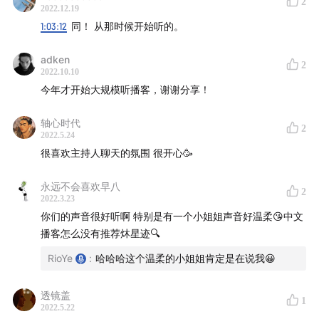
2
2022.12.19
52:19
【矽谷轻松谈：很爱听这对夫妻秀恩爱】
1:03:12
同！ 从那时候开始听的。
54:56
【星箭广播：效率型人会很爱听】
adken
2
2022.10.10
56:09
【Blow your mind】【不可理论】
今年才开始大规模听播客，谢谢分享！
56:15
【故事FM：有些情绪无法承受】
轴心时代
2
2022.5.24
57:00
很喜欢主持人聊天的氛围 很开心🥳
【Casticle：推荐英文播客的中文播客】
永远不会喜欢早八
58:44
【文化有限】【问题青年】
2
2022.3.23
你们的声音很好听啊 特别是有一个小姐姐声音好温柔😘中文
59:02
Cen 在小宇宙听的第一期是和 Rio 录的【Catch】
播客怎么没有推荐炑星迹🔍
60:54
【天才捕手：现代版的故事会】
RioYe
:
哈哈哈这个温柔的小姐姐肯定是在说我😀
67:00
【Coffeplus播客：咖啡分享里的精品播客】
透镜盖
1
2022.5.22