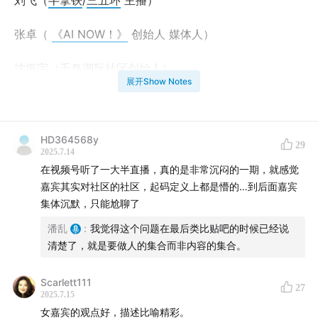
刘飞（
半拿铁
/
三五环
主播）
张卓（
《AI NOW！》
创始人 媒体人）
沈振宇（千岛潮玩社区创始人）
展开Show Notes
主播：潘乱（「乱翻书」主理人）
*特别鸣谢：感谢资深社区从业者
孙达云
为本期讨论提供策
HD364568y
29
2025.7.14
划支持
在视频号听了一大半直播，真的是非常沉闷的一期，就感觉
嘉宾其实对社区的社区，起码定义上都是懵的…到后面嘉宾
⏰【时间线】
集体沉默，只能尬聊了
一
潘乱
:
我觉得这个问题在最后类比贴吧的时候已经说
清楚了，就是要做人的集合而非内容的集合。
02:20
小红书slogan演变史
Scarlett111
27
2025.7.15
女嘉宾的观点好，描述比喻精彩。