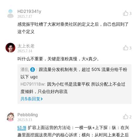
65:37
垂直社区的生存空间
HD219341y
3
2025.7.17
68:15
垂直社区还有突围的可能吗？
感觉振宇吐槽了大家对垂类社区的定义之后，自己也回到了
这个定义
70:25
小红书是城市中产的平台吗？
太上长老
3
2025.7.14
80:53
垂直社区跟兴趣社区的关系
叫什么不重要，关键是涨粉真慢，大v真少。
86:04
「如果你这个平台你做的所有事情大平台都能做，
潘乱
:
跟流量分发机制有关，超过 50% 流量分给千粉
那你垂类社区的存在意义也是不太大的。」
以下 ugc
HD791118w
:
因为小红书是流量平权 所以分配上不会过
92:16
小红书往前走，需要解决什么问题？还需要做些什
度倾斜，只会往好内容流
共
5
条回复
么？
🎵【开场&结尾音乐】
Pebbbling
2
2025.9.13
53:19
扩容上面运营的方法论：一横一纵+上下探：纵：在兴
开场&结尾音乐：Capo Productions - Inspire
趣里面挖掘这类用户的核心诉求；横向：从时间上来看之后