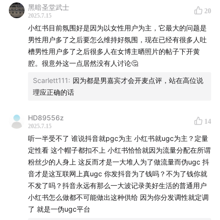
黑暗圣堂武士
20
2025.7.15
小红书目前氛围好是因为以女性用户为主，它最大的问题是
男性用户多了之后要怎么维持好氛围，现在已经有很多人吐
槽男性用户多了之后很多人在女博主晒照片的帖子下开黄
腔。很意外这一点居然没有人讨论🤔
Scarlett111
:
因为都是男嘉宾才会开麦点评，站在高位说
理应正确的话
HD89556z
14
2025.7.15
听一半受不了 谁说抖音就pgc为主 小红书就ugc为主？定量
定性看 这个帽子都扣不上 小红书恰恰就因为流量分配在所谓
粉丝少的人身上 这反而才是一大堆人为了做流量而伪ugc 抖
音才是这互联网上真ugc 你发抖音为了钱吗？不为了钱你就
不发了吗？抖音永远有那么一大波记录美好生活的普通用户
【图】▲小红书1.0版本：香港购物指南
小红书怎么做都不可能做出这种供给 因为你分发调性就定调
了 就是一伪ugc平台
18:35
「社交是发生在素人之间的，KOL对平台使用非常工