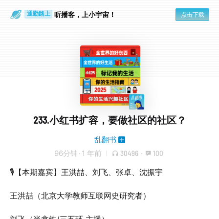
听播客，上小宇宙！
点击下载
通勤路上
眼睛好累
233.小红书扩容，要做社区的社区？
乱翻书
96分钟
·
1 年前
30496
·
100
🎙【本期嘉宾】王洪喆、刘飞、张卓、沈振宇
王洪喆（北京大学教师互联网史研究者）