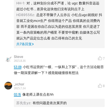
HH-1
:
对，这种划分分成不严谨，论 ugc 数量抖音远远
具化。」
超过小红书，差异化这块他们没有说到点子上
HD89556z
:
总是不带脑子人云亦云 小红点ugc就很好 抖
19:42
相关图书推荐：《
美国大城市的死与生》（[加]简·
音就工业化mcn生产 你得用这个产品 你得真的去消费内
雅各布斯 著）
容 而不是困在你自己自以为是的信息茧房里 你只是进了
某一条内容策略的用户桶里 不要管中窥豹 自媒体怎么写
就认为产品定位怎么着 自己得有自己的主见
共
7
条回复
Steve
7
2025.8.16
53:09
小红书运营的“一横、一纵和上下探”，这个方法论能否
做一期深度讲解一下？感觉能碰撞很有想法
_vchor
8
2025.7.14
02:15
像老师上课在点名hh
苏先生yz
:
有些问题是依次展开的