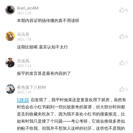
Ikari_ec4M
6
2025.7.20
本期内容证明搞传播的真不用读研
马马哥
6
2025.7.18
这期比较噶 嘉宾认知不太行
月追风
7
2025.7.14
振宇的发言算是最有内容的了
夜色落下八秒钟
5
21:44
从“你的生活指南”到“你的生活兴趣社区”，是否意味
2025.7.19
1:28:33
启发我了，我平时做菜还是更喜欢用下厨房，虽然有
着小红书的内容将不再局限于“有用”信息，而是更多地追
时也会在小红书刷到一些比较新奇的菜谱，但大部分时间都
求“兴趣”和“体验”？
是丢到收藏夹吃灰了。因为我不喜欢小红书的搜索推流，比
如有时我只是搜了个问题——考公考研，它就会推很多类似
22:22
「兴趣，是小红书所有连接的触发器和通行证」
的帖子给我。但我并不想加入这样的社区，这些也不是我的