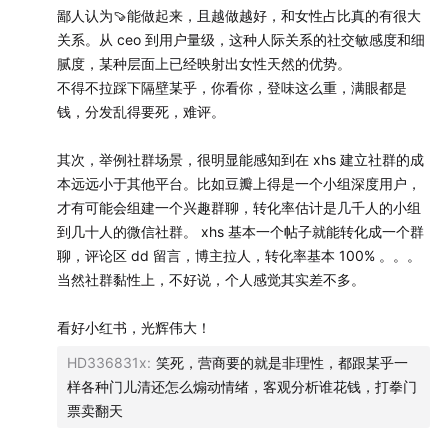
鄙人认为🍠能做起来，且越做越好，和女性占比真的有很大
关系。从 ceo 到用户量级，这种人际关系的社交敏感度和细
腻度，某种层面上已经映射出女性天然的优势。
不得不拉踩下隔壁某乎，你看你，登味这么重，满眼都是
钱，分发乱得要死，难评。
其次，举例社群场景，很明显能感知到在 xhs 建立社群的成
本远远小于其他平台。比如豆瓣上得是一个小组深度用户，
才有可能会组建一个兴趣群聊，转化率估计是几千人的小组
到几十人的微信社群。 xhs 基本一个帖子就能转化成一个群
【图】▲小红书Slogan演变历程
聊，评论区 dd 留言，博主拉人，转化率基本 100% 。。。
当然社群黏性上，不好说，个人感觉其实差不多。
06:18
生活、兴趣、社区，这三个关键词如何排序？
看好小红书，光辉伟大！
11:22
「Slogan不是说出来的，而是做出来的」
HD336831x
:
笑死，营商要的就是非理性，都跟某乎一
15:43
小红书如何从最初的时尚美妆分享扩展到涵盖吃喝
样各种门儿清还怎么煽动情绪，客观分析谁花钱，打拳门
票卖翻天
玩乐、家居旅行等更广阔的“生活百科”？