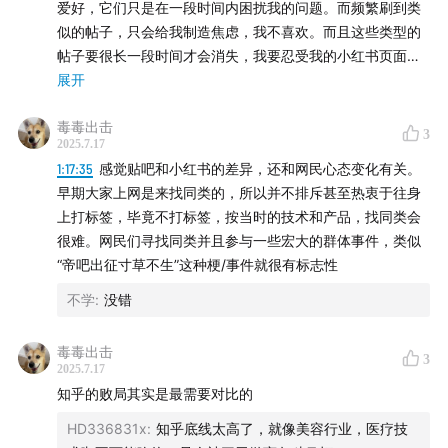
爱好，它们只是在一段时间内困扰我的问题。而频繁刷到类
25:56
从实用性到兴趣性的转变，会对小红书用户使用习
似的帖子，只会给我制造焦虑，我不喜欢。而且这些类型的
惯和内容创作产生什么影响？
帖子要很长一段时间才会消失，我要忍受我的小红书页面在
一段时间内都是我不喜欢的内容。感觉这个也是小红书＝微
展开
29:18
「因为真实，小红书构成了一个真实的我们线下世界
博+百度+知乎+贴吧的弊端之一，但现在，这些帖子出现的
在线上世界的一个镜像」
毒毒出击
数量在变少，消失的速度在加快。比如，我现在开始炒股，
3
2025.7.17
当某天赚钱的时候（心情好），我会在一些炒股帖下有互
33:56
从利他、有用到更多的记录生活
1:17:35
感觉贴吧和小红书的差异，还和网民心态变化有关。
动，当某天不赚钱的时候（心情不好），我就会选择性忽略
早期大家上网是来找同类的，所以并不排斥甚至热衷于往身
它推给我的炒股交流贴，甚至会快速划过这些页面。所以小
二
上打标签，毕竟不打标签，按当时的技术和产品，找同类会
红书虽然也会给我推类似的帖子，但数量不是很多，出现的
很难。网民们寻找同类并且参与一些宏大的群体事件，类似
频率也比较低。再比如，我去年秋招的时候搜了大量秋招相
34:11
社区UGC的本质是什么？是人的连接还是人跟内容
“帝吧出征寸草不生”这种梗/事件就很有标志性
关的帖子，那段时间我一打开小红书，首页全是这些，体验
的连接？
感真的很差。而在今年，我因为某些原因依旧在小红书上搜
不学
:
没错
索了秋招相关的帖子，但之后它并没有再给我推类似的帖
37:57
人是需求的集合
子。所以我感觉小红书的算法真的牛，而且一直在进步，要
毒毒出击
3
是它能在某天做到区分兴趣和搜索这两种用户需求，那就真
2025.7.17
39:24
推荐算法革命助推了点对点高效社交的实现社交。
的无敌了。
知乎的败局其实是最需要对比的
HD336831x
:
知乎底线太高了，就像美容行业，医疗技
42:57
内容选型：漂流瓶vs内容AV