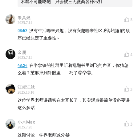
术咖不可能吃饱，只会被三无微商各种吊打
46:48
怎么让UGC的长尾价值被重新发现？
果真燃
5
2025.7.14
47:02
「评论区做得好其实才能算是社区。」
06:52
没有生活哪来兴趣，没有兴趣哪来社区,所以他们的顺
序已经决定了重要性~
51:51
社区平台如何处理大众化内容与小众兴趣的关系？
金属
4
52:15
「扩容就是新扩的内容能不能包含到前面的内容，
2025.7.15
如果包含不了，这个扩容就是方向不对」
48:24
在半拿铁的社群里听着乱翻书里刘飞的声音，你猜怎
么着？芝麻掉到针眼里——巧了🤓🤓🤓。
53:02
小红书运营的“一横、一纵和上下探”
江就江就
3
2025.10.10
57:03
社区如何有效扩容？如何在维持小众兴趣深度的同
这位学界老师讲话实在太冗长了，其实观点很简单没必要讲
时，拥抱大众化内容？
这么多话
三
小木Max
3
2025.7.26
62:58
小红书有没有可能变成一个社区的社区？
这期讨论，学界老师减分😂