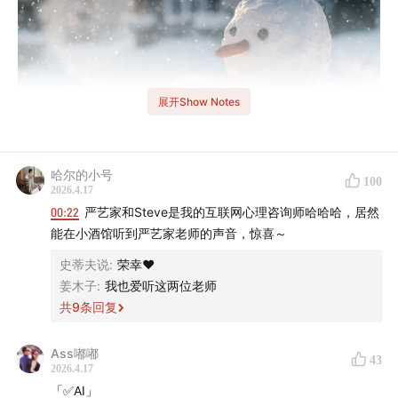
展开Show Notes
哈尔的小号
100
2026.4.17
00:22
严艺家和Steve是我的互联网心理咨询师哈哈哈，居然
能在小酒馆听到严艺家老师的声音，惊喜～
史蒂夫说
:
荣幸❤️
姜木子
:
我也爱听这两位老师
⛄️ 赞美无意义。
共
9
条回复
欢迎来到《知行小酒馆》，这是一档由
有知有行
出品的播
Ass嘟嘟
43
客节目，我们关注投资，更关注怎样更好地生活。
2026.4.17
「✅AI」