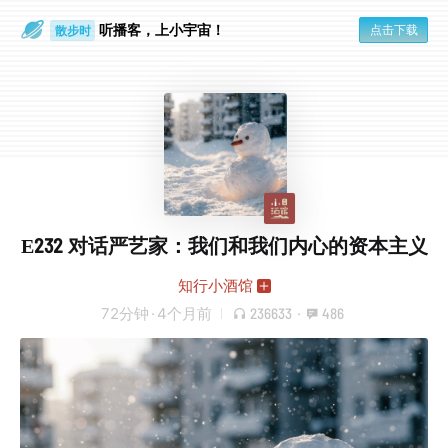
听播客，上小宇宙！
点击下载
散步时
通勤路上
E232 对话严艺家：我们和我们内心的资本主义
知行小酒馆
72分钟
·
4个月前
236633
·
486