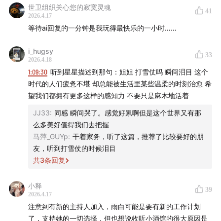
的，或许是它对我们的心理，以及对人与人之间关系的影
世卫组织关心您的寂寞灵魂
41
AI不能体验具身式的养育，能养好头脑，但身体不行。要让
2026.4.17
响。
孩子自己体验到身体的存在。
等待ai回复的一分钟是我玩得最快乐的一小时……
每个人的自我形成，第一步永远是身体层面的自我。如果没
当我们越来越习惯这种即时回应，它会如何改变我们的心
有就像空中楼阁一样，没有地基。
i_hugsy
33
理状态，改变我们和工作、和家人朋友的关系，甚至，改
童年时期拥有身体上的接触，对于小孩子来说非常重要。
2026.4.18
变我们理解自己的方式。
你妈觉得你冷：你的身体的感觉是不被确认的。
1:09:30
听到星星描述到那句：姐姐 打雪仗吗 瞬间泪目 这个
时代的人们疲惫不堪 却总能被生活里某些温柔的时刻治愈 希
于是，我们想到了严艺家老师。艺家老师是一位心理咨询
「✅错位与修复：人与人之间最珍贵的，恰恰是那些不合拍
望我们都拥有更多这样的感知力 不要只是麻木地活着
的时刻」
师，也正在进行精神分析方向的心理治疗博士课程训练。
JJ33
:
同感 瞬间哭了。感觉好累啊但是这个世界又有那
他的身体和他所经验的现实，永远是错位的。自我的韵律从
这几年，她一直在社交媒体上讨论亲密关系、养育、自
么多美好值得我们去把握
来没有真的形成过。
我、身体感受这些话题，很受欢迎。
马萍_GUYp
:
干着家务，听了这篇，推荐了比较要好的朋
人和人之间很美妙的部分，并不在于我们天然一致和彼此相
友，听到打雪仗的时候泪目
处，而在于我们会在不断的不匹配中修复。
也是在和艺家老师沟通的过程中，我们听她讲了一个特别
共
3
条回复
国外研究：婴儿和养育者的互动中，70%的时刻不匹配。
有意思的词，叫
「内在的资本主义」
。这不是什么抽象高
比如当婴儿望向妈妈的时候，妈妈正在看手机。
小释
深的理论，而是一种很多人都很熟悉的内在状态——
但是足够好的关系是，有一方或者双方能够觉察到不匹配的
39
2026.4.17
点，迅速重新建立关联。
注意到有新的主持人加入，雨白可能是要有新的工作计划
在奔忙的现代生活中，我们总是会不自觉地，把自己也当
学会修复之前，让自己感觉安全。
了，支持她的一切选择，但也想说收听小酒馆的很大原因是