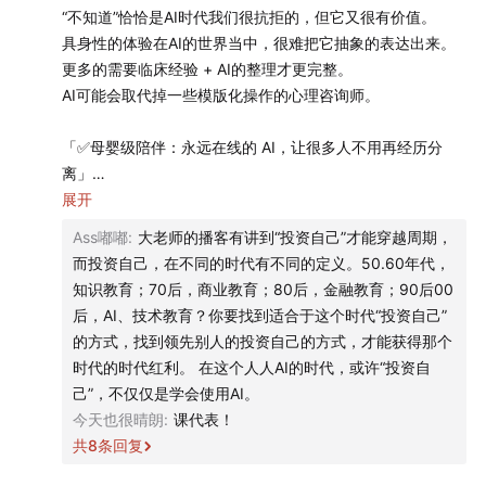
最近我们有一个感受：
人类好像越来越不习惯等待了
。
“不知道”恰恰是AI时代我们很抗拒的，但它又很有价值。
具身性的体验在AI的世界当中，很难把它抽象的表达出来。
这件事当然和 AI 有关。AI 早就不只是一个少数人关注的
更多的需要临床经验 + AI的整理才更完整。
AI可能会取代掉一些模版化操作的心理咨询师。
科技话题了，它已经很具体地长进了很多人的日常生活里
——
「✅母婴级陪伴：永远在线的 AI，让很多人不用再经历分
离」
比如，工作卡住了，不如问问 AI，让它帮忙生成几个方
一元关系：只需要考虑自己，不考虑考虑AI的感受，永远有
展开
案；生活中遇到了糟心事，先找 AI 聊几句，毕竟比起你
回应，但待久了，你的人际交往会有问题。它并不真实，存
Ass嘟嘟
:
大老师的播客有讲到“投资自己”才能穿越周期，
需要睡觉的人类朋友，它随时都在，并且随时秒回。
在于虚拟世界。
而投资自己，在不同的时代有不同的定义。50.60年代，
二元关系：人和人之间，我能意识到你的存在。
知识教育；70后，商业教育；80后，金融教育；90后00
很微妙的是，一方面，这些工具确实让很多事情变得更
三元关系：我能接受我跟你不完全一致，但我们依旧可以拥
后，AI、技术教育？你要找到适合于这个时代“投资自己”
快、更方便；但另一方面，人好像也变得越来越容易着
有关系。可遇不可求。
的方式，找到领先别人的投资自己的方式，才能获得那个
急，一旦冒出一个念头，就会希望最好立刻有回应、有反
时代的时代红利。 在这个人人AI的时代，或许“投资自
「✅身体自我」
馈、有答案。哪怕回到现实生活里，和人的关系好像也开
己”，不仅仅是学会使用AI。
提示词：请你用精神分析流派的方式为我解这个梦。
始受这种节奏的影响。
今天也很晴朗
:
课代表！
AI在心理健康层面，确实支持了一部分人，但如果止步于
共
8
条回复
AI，又会形成新的阶层固化。你只能和AI打交道，而这个世
因此我们在想，
比起 AI 带给我们生活的改变，更值得探讨
界的大部分资源集中于那些可以和人打交道的手里。