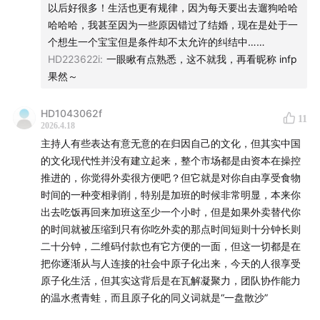
🍻 我们是谁？
以后好很多！生活也更有规律，因为每天要出去遛狗哈哈
「知行小酒馆」是
有知有行
出品的一档分
里月入多少万住着上千万的房子生了二胎 我觉得对我毫无影
哈哈哈，我甚至因为一些原因错过了结婚，现在是处于一
享投资与生活的播客节目，每周五晚八点更新。我们关注
响 我依然在过自己的日子 我觉得我虽然没有这些但也还行啊
个想生一个宝宝但是条件却不太允许的纠结中……
投资理财，更关注怎样更好地生活。在我们看来，投资成
但是可能有野心有欲望的人 他就是无论拥有多少还是不够 可
HD223622i
:
一眼瞅有点熟悉，这不就我，再看昵称 infp
功，是我们变成一个更好的人之后，自然的结果。
能他自己也改变不了自己 就像我也改变不了我自己 我没办法
果然～
让自己变成一个拼命挣钱、想要成功的人 我就只能当我自己
有知有行
成立于 2020 年，目前在陪伴投资者用正确的方
HD1043062f
11
式学习投资，下场实操。凭借在投资领域的良好口碑，有
2026.4.18
知有行在初创阶段已与一大批忠实用户同行。未来我们希
主持人有些表达有意无意的在归因自己的文化，但其实中国
的文化现代性并没有建立起来，整个市场都是由资本在操控
望成为一家财富管理公司，不仅帮助投资者学习投资，也
推进的，你觉得外卖很方便吧？但它就是对你自由享受食物
能让大家在有知有行安心交易，踏实赚钱。
欢迎在「有知
时间的一种变相剥削，特别是加班的时候非常明显，本来你
有行」社区 和我们互动交流
。
出去吃饭再回来加班这至少一个小时，但是如果外卖替代你
的时间就被压缩到只有你吃外卖的那点时间短则十分钟长则
🎺 创作团队
二十分钟，二维码付款也有它方便的一面，但这一切都是在
把你逐渐从与人连接的社会中原子化出来，今天的人很享受
主持
星星、雨白｜
嘉宾
严艺家
｜
制作
星星、周一｜
后期
原子化生活，但其实这背后是在瓦解凝聚力，团队协作能力
孙称｜
单集封面
Recraft
的温水煮青蛙，而且原子化的同义词就是“一盘散沙”