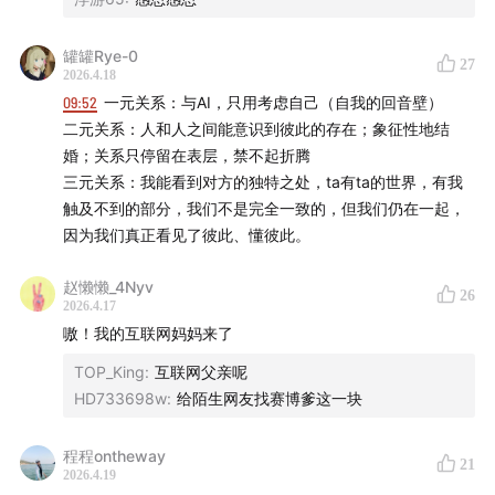
🪡 时间轴
“总能活下去的”，没有体会过我会不存在的焦虑感，更松
弛。
罐罐Rye-0
27
07:34
母婴级陪伴：
永远在线的 AI，让很多人不用再经历
人如何活出一个高于幸存者的人生？
2026.4.18
内卷：我必须胜过所有人，才可以活下来。
分离
09:52
一元关系：与AI，只用考虑自己（自我的回音壁）
内在的资本主义：无法停止的韵律和节奏。无止境的自我开
二元关系：人和人之间能意识到彼此的存在；象征性地结
发，无止境的把生活的每一个角落都资本化。
12:27
「你说的这些 GPT 都已经告诉我了，换一个」
婚；关系只停留在表层，禁不起折腾
IP：一定要有清晰的内在边界，永远要确保你的三次元的世
三元关系：我能看到对方的独特之处，ta有ta的世界，有我
界比二次元要来的精彩。抗拒把人生的一切都资本化。
17:27
错位与修复：人与人之间最珍贵的，恰恰是那些不
触及不到的部分，我们不是完全一致的，但我们仍在一起，
因为我们真正看见了彼此、懂彼此。
合拍的时刻
「✅够了」
我们的文化总在鼓励勇攀高峰，却很少有人对你说：这就够
赵懒懒_4Nyv
21:32
一个习惯了和 AI 沟通的人，可能会丧失建立真实关
26
2026.4.17
了。
系的能力
嗷！我的互联网妈妈来了
当我们到了有选择的人生阶段，能不能跟自己说一句“够
了”？
TOP_King
:
互联网父亲呢
28:47
我们内在的资本主义：无限制、无止境的自我开发
普通是一个比较级，在跟别人比较。
HD733698w
:
给陌生网友找赛博爹这一块
很多时候定义了普通的生活，在很多人眼中非常幸福和优
42:34
我们的文化总在鼓励勇攀高峰，却很少有人对你
渥。
程程ontheway
说：这就够了
21
2026.4.19
「✅内在的资本主义的反面：无意义、节制、好玩、好奇