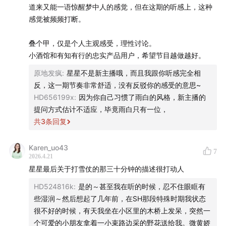
道来又能一语惊醒梦中人的感觉，但在这期的听感上，这种
年创立。2024年，英国顶级私立学校伊顿公学宣布，新入
感觉被频频打断。
学的一年级生（13岁）须将个人智能手机带回家，由学校
统一配发只能打电话和发短信的诺基亚功能机，该政策目
叠个甲，仅是个人主观感受，理性讨论。
前针对新生群体执行。
小酒馆和有知有行的忠实产品用户，希望节目越做越好。
原地发疯
:
星星不是新主播哦，而且我跟你听感完全相
33:08
代际创伤
：指创伤经历及其心理影响从一代人传递
反，这一期节奏非常舒适，没有反驳你的感受的意思~
到下一代的现象。
HD656199x
:
因为你自己习惯了雨白的风格，新主播的
提问方式估计不适应，毕竟雨白只有一位，
44:22
Token
：大型语言模型处理文字的最小单位。
共
3
条回复
45:35
洛克菲勒
：约翰·戴维森·洛克菲勒（John Davison
Karen_uo43
7
Rockefeller），美国实业家，埃克森美孚创始人，十九世
2026.4.21
纪第一个亿万富翁，被称为「石油大王」。
星星最后关于打雪仗的那三十分钟的描述很打动人
HD524816k
:
是的～甚至我在听的时候，忍不住眼眶有
46:43
屋大维
：盖乌斯·尤里乌斯·恺撒·奥古斯都，罗马帝国
些湿润～然后想起了几年前，在SH那段特殊时期我状态
第一位皇帝。
很不好的时候，有天我坐在小区里的木桥上发呆，突然一
个可爱的小朋友拿着一小束路边采的野花送给我。微黄娇