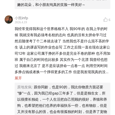
🎧 往期节目
嫩的花朵，和小朋友纯真的笑脸一样美好～
E52 与少楠聊《倦怠社会》：这个社会让我们过度积极，
小熊infp
6
留白是自处之道
2026.4.19
我经常觉得我和这个世界格格不入 我90年的 在我上学的时
E57 没有焦虑的人丢掉了警惕心，过分焦虑的人失去了判
候 我就没有我必须考名校的志向 也真的没有太拼命学习过
然后随便考了个二本就去读了 当然我也不是什么混不吝的学
断力
生 该上的课该写的作业也会写 工作之后我一直在现在这家公
司12年 这家公司属于挣的不多但是完全不卷的那种 也不用加
E178 对话艺术家邱志杰：自我不是一座未发现的矿，而
班 属于自己的时间也比较多 其实作为一个北漂 我曾经也想
是一座待建的塔
过 我都来北京了 是不是应该拼命一点卷一点 利用空闲时间
多挣点钱或者换一个掙得更多的工作 但是我发现我真的没有
E190 我们都没成为小时候想象的大人，但这也没关系｜
这个野心 我属于每个月有收入并且够花就满足了的人 不愿意
展开
儿童节特辑
为了多挣点钱牺牲自己休息的时间 每天就爱琢磨些“没用”的
原地发疯
:
跟你同龄，也是90的，我比你物质方面还要
事情 看电影看脱口秀去旅游去打卡好吃的店 然后晃晃荡荡到
E215 对话欧阳应霁：生活可以没意义，但绝不能没意思
“惨”一点，因为我已经gap三年多了，但是是独生女，所
现在这个年纪也没结婚也没生孩子 我还自我感觉良好 当然在
以很擅长独处，一个人生活把自己照顾的很好，养猫和养
别人眼里我是“惨的” 属于没家没业那一种 我有时候想 有没有
🌐 知行小酒馆公告牌
狗，也希望把他们也养的幸福快乐一些，也有物欲，但是
可能这不仅仅是时代的问题 这也是人的性格的问题 比如我就
又并没有那么的强，也会有很孤独的时刻，但是养了宠物
是没有什么野心也没有很多欲望 不论我的同龄人怎么在大厂