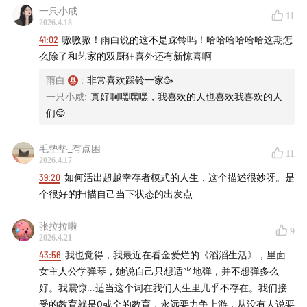
ASD）
：一组神经发育障碍，主要表现为社会交往和沟通
不是我自己的我自己。
一只小咸
11
方面的困难。
自我介绍：去除掉你所有的社会身份，还有哪些词？
2026.4.18
资本主义的确创造了很多资源，该挣的钱还得挣，但是不要
41:02
嗷嗷嗷！雨白说的这不是踩铃吗！哈哈哈哈哈哈这期怎
05:47
具身性（embodiment）
：指存在于身体层面、无
无意识的让它蔓延占据、殖民了我们内在的所有世界。
么除了和艺家的双厨狂喜外还有新惊喜啊
法被文字或数据完整还原的感知与体验。
雨白
:
非常喜欢踩铃一家🥳
「✨赞美无意义：在到处都要结果的时代，偶尔做些毫无价
一只小咸
:
真好啊嘿嘿嘿，我喜欢的人也喜欢我喜欢的人
值的事 」
06:46
CBT（认知行为疗法，Cognitive Behavioral
们😌
尝试在自己的生活当中，为自己保留一些好玩的部分，保留
Therapy）
：一种心理治疗方法。当认知与行为互相强化
一些玩耍的空间或者可能性，带着开放的心态看待不同的东
时，扭曲的想法催生不良行为，不良行为又巩固扭曲的想
毛垫垫_有点困
西。
11
2026.4.17
法。CBT 同时从两端切入，既调整认知模式，也训练新的
哪怕只有20分钟，把一部分和时间有关的资本留给自己，而
39:20
如何活出超越幸存者模式的人生，这个描述很妙呀。是
行为。
不总是献祭出去。
个很好的扫描自己当下状态的出发点
做个番茄炒蛋也是玩。
08:31
依恋创伤（Attachment trauma）
：指在早期成长
生活可以没意义，但绝不能没意思。
张拉拉啦
9
过程中，由于主要照顾者（通常是父母）的忽视、情感缺
2026.4.21
失或关系不稳定，导致儿童无法形成安全的依恋关系。
43:56
我也觉得，我最近在看金爱烂的《滔滔生活》，里面
女主人公学弹琴，她说自己只想适当地弹，并不想弹多么
12:23
Her
：2013 年上映的一部美国科幻爱情电影，导演
好。我震惊…适当这个词在我们人生里几乎不存在。我们接
受的教育就是0或全的教育，永远要力争上游，从没有人说要