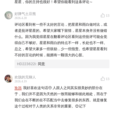
星星，你的主持也很好！希望你能看到这条评论～
47:39
内在的资本主义，它的反面是什么？无意义、节
心」
制、好玩、好奇心
让自己拥有那部分节制的、无意义的空间，恰恰是生而为
好脾气土豆熊
13
人，和AI不一样的部分。
2026.4.20
55:41
为什么在 AI 时代，我们要重新强调人跟自己身体之
学习面对“失去”“没有”。
评论区看到有一些不太好的言论，把星星和雨白做对比，或
间的关系？活着。
允许自己在工作自我之外，拥有一个自我，对自己、别人慈
者是批评星星的。希望大家嘴下留情，星星本身并没有做错
悲。
什么。因为我觉得星星在翻看评论区看到这些批评可能会觉
62:04
赞美无意义：在到处都要结果的时代，偶尔做些毫
保持这部分好奇，远比拥有一个固定的模型重要。
得自己不够好。星星和雨白的特点不一样，长处也不一样。
总之，希望大家多一些鼓励，少一些指责。也希望星星看到
无价值的事 ✨
「✅为什么在 AI 时代，我们要重新强调人跟自己身体之间的
不好的言论的时候，能拥有一颗强大的心脏。
关系？活着。」
🔍 猜你想看
HD223622i
:
同意
和自己的身体做链接是一件“昂贵”的事情。恢复对身体的感
觉，哪怕只是站在一片相对干净的草地上。
04:43
精神分析（Psychoanalysis）
：由弗洛伊德
欢脱的无聊人
13
尽可能给自己创造一个身心安全的环境，尝试做一些和身体
（Sigmund Freud）创立的一种心理治疗的理论与实践体
2026.4.19
有关的活动。
19:35
我好喜欢这句话🥺 人跟人之间其实很美妙的部分在
系。通过探索潜意识、梦境解析、自由联想等方式，帮助
因为AI并不会让人真的感觉自己存在在这个世界上，你永远
于，我们并不是因为天然的一致而能够和彼此相处，而在于
来访者理解过去经历，对当下行为与情绪的影响。
可以被替代、永远活在云端。需要通过和身体的这部分工
我们会在不断的在不匹配当中去修复很多的东西。就是修复
作，重新恢复“我活着”的感觉。我存在的确认。
这个过程对于人类的关系非常的重要。😊记下
05:41
孤独症谱系障碍（Autism Spectrum Disorder，
中年危机：看不到自己。活成了所有人眼里的我自己，唯独