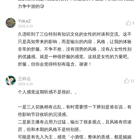
斯派克·琼斯（Spike Jonze）。
力争中游的🥲
16:20
躯体化（Somatization）
：心理压力或情绪困扰，
YokaZ
以身体症状的形式表现出来，如头痛、胃痛、疲劳、胸闷
9
2026.4.19
等，但医学检查往往找不到相应的身体病变。
久违听到了三位特别有知识文化的女性的对谈和交流。这不
只是高知带来的影响，而是输出的内容，风格，让我的体验
24:56
神经多样性（neurodiversity）
：一种认为人类大
非常的舒服。不争不抢，没有强势的风格，没有占女性性别
脑的发育和运作方式本身就存在自然差异的观点，主张
的优越感。就是一种很舒服的感觉。这就是女性的力量吧。
舒服，但你会觉得特别有蕴含。谢谢！
ADHD、孤独症、阅读障碍等神经发育差异，不应被简单
视为「缺陷」或「疾病」，而是人类神经系统多样性的一
王梓岳
11
部分。
2026.4.20
个人感觉这期听感不是很好。。
25:01
ADHD（注意力缺陷多动障碍 / Attention Deficit
Hyperactivity Disorder）
：一种神经发育障碍，主要表
一是三人切换稍有点乱，有时需要愣一下辨别是谁在说，有
些影响节目收听的沉浸感。
现为注意力难以持续、冲动控制困难或明显多动，常见于
二是新主播有点用力过猛，输出了很多观点，且风格有些凌
儿童，也延续至成年期。
厉，但和本期的风格不是特别搭。
可能是有先入为主，感觉「小酒馆」整体的质感，都是娓娓
25:53
伊顿公学
：英国著名男子公学，由亨利六世于 1440