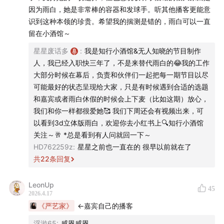
成一个需要不断优化、不断开发、不断产出的对象。而 AI
AI的确让一些人觉得安全。但是它只是一个暂时的方案，不
因为雨白，她是非常棒的容器和发球手。听其他播客更能意
是永久的解决方案。
的出现，好像又把这种状态推到了一个极致。
识到这种本领的珍贵。希望我的揣测是错的，雨白可以一直
留在小酒馆～
「✅一个习惯了和 AI 沟通的人，可能会丧失建立真实关系的
于是这期节目，就着AI 时代我们的心理变化，以及内心的
星星废话多
:
我是知行小酒馆&无人知晓的节目制作
能力」
资本主义这两个话题，我们和严艺家老师一起聊了聊。希
人，我已经入职快三年了，不是来替代雨白的😂我的工作
重塑了养育之间的关系。
望你会喜欢。
大部分时候在幕后，负责和伙伴们一起把每一期节目以尽
英国私立教育体系：越高端的学校，越强调不要用AI、不要
可能最好的状态呈现给大家，只是有时候遇到合适的选题
用电子产品。
🔗 官方地址
和嘉宾或者雨白休假的时候会上下麦（比如这期）放心，
人和人之间不可替代的部分，才是未来掌握资本的钥匙。当
我们和你一样都很爱她🥰 我们下周还会有视频出来，可
很多人觉得有了AI就拥有一切时，掌握资源的人恰恰在尝试
如果你所使用的客户端显示不全，请点此访问有知有行的
以看到3d立体版雨白，欢迎你去小红书上🔍知行小酒馆
拥有别的钥匙，加剧了阶层分化。
官网查看全文
关注～🥂 *总是看到有人问就回一下～
可能未来贫苦人家的孩子，失去了人与人之间交往的能力；
HD762259z
:
星星之前也一直在的 很早以前就在了
而那些有分配资源的人，既可以跟机器打交道，又可以跟人
🍻 本期嘉宾
共
22
条回复
打交道。
很多人还没有意识到“过度使用AI”对他们来说意味着什么。
严艺家：
心理博主，伦敦大学学院（UCL）儿童青少年精
LeonUp
45
神分析心理治疗博士候选人，UCL 精神分析发展心理学硕
2026.4.17
「✅我们内在的资本主义」
《严艺家》
←嘉宾自己的播客
士，上海/伦敦 16 年从业心理咨询师。
AI是一个没有止境的工作过程，只需要一个指令，它是一个
无限制的开发。
浮游65
:
感恩感恩