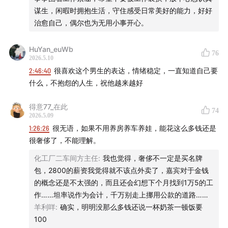
谋生，闲暇时拥抱生活，守住感受日常美好的能力，好好
治愈自己，偶尔也为无用小事开心。
🍻 我们是谁？
「知行小酒馆」是
有知有行
出品的一档分
HuYan_euWb
76
2026.5.10
享投资与生活的播客节目，每周五晚八点更新。我们关注
2:46:40
很喜欢这个男生的表达，情绪稳定，一直知道自己要
投资理财，更关注怎样更好地生活。在我们看来，投资成
什么，不抱怨的人生，祝他越来越好
功，是我们变成一个更好的人之后，自然的结果。
得意77_在此
74
有知有行
成立于 2020 年，目前在陪伴投资者用正确的方
2026.5.09
1:26:26
很无语，如果不用养房养车养娃，能花这么多钱还是
式学习投资，下场实操。凭借在投资领域的良好口碑，有
很奢侈了，不能理解。
知有行在初创阶段已与一大批忠实用户同行。未来我们希
望成为一家财富管理公司，不仅帮助投资者学习投资，也
化工厂二车间方主任
:
我也觉得，奢侈不一定是买名牌
包，2800的薪资我觉得就不该点外卖了，嘉宾对于金钱
能让大家在有知有行安心交易，踏实赚钱。
欢迎在「有知
的概念还是不太强的，而且还会幻想下个月找到1万5的工
有行」社区 和我们互动交流
。
作……坦率说作为会计，千万别走上挪用公款的道路……
羊利咩
:
确实，明明没那么多钱还说一杯奶茶一顿饭要
🎺 创作团队
100