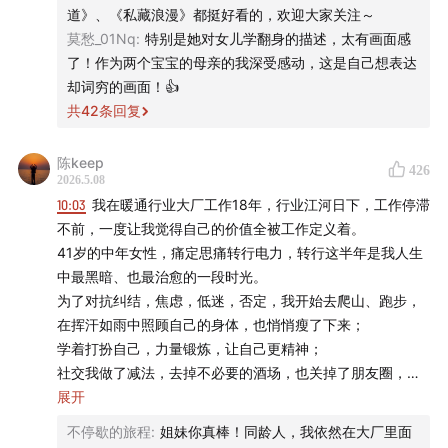
可人生也总会有一些时刻，会让你突然意识到：
我不能只
道》、《私藏浪漫》都挺好看的，欢迎大家关注～
靠这些东西来确认自己。
莫愁_01Nq
:
特别是她对女儿学翻身的描述，太有画面感
from 小酒馆制作团队
了！作为两个宝宝的母亲的我深受感动，这是自己想表达
它可能是一段突然转弯的生活，可能是一只被你带回家的
却词穷的画面！👍
共
42
条回复
小猫小狗，可能是一次财务危机之后终于说出口的求助，
可能是一段来不及好好告别的关系，也可能是走了很远之
陈keep
后，才开始问自己：这条路到底是不是我选的？
426
2026.5.08
10:03
我在暖通行业大厂工作18年，行业江河日下，工作停滞
今天这期节目，我们选了五位听友的故事。
不前，一度让我觉得自己的价值全被工作定义着。
41岁的中年女性，痛定思痛转行电力，转行这半年是我人生
TA 们的经历很不一样，但都在某个时刻意识到：
工作和
中最黑暗、也最治愈的一段时光。
收入无法代表我，远在这些之外，我还有想陪伴的人，有
为了对抗纠结，焦虑，低迷，否定，我开始去爬山、跑步，
想照顾的生命，有重新捡起来的爱好，也有需要坦诚以对
在挥汗如雨中照顾自己的身体，也悄悄瘦了下来；
学着打扮自己，力量锻炼，让自己更精神；
的人生课题。
社交我做了减法，去掉不必要的酒场，也关掉了朋友圈，不
再被别人的生活牵着走；
展开
希望这期节目，你也会喜欢。
我每天坚持阅读、英语打卡，在学习里重新找到掌控感；
不停歇的旅程
:
姐妹你真棒！同龄人，我依然在大厂里面
我把生活节奏彻底放慢，开始坐公交、独自去旅游、去爬