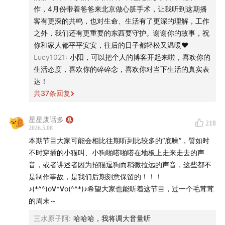
「原来坦白自己不行，并不会让爱消逝，我不用假
作，4月份带着爸爸来北京做心脏手术，让我听到这期播
装是一个完美的人」
客有更深的共鸣，也对生命、生活有了更深的理解，工作
之外，我们还有更重要的东西要守护。谢谢你的故事，祝
🟤 04 盖饭
你和家人都平平安安，往后的日子都轻松又温暖❤️
Lucy1021
:
小阳，可以把个人的博客开起来啦，喜欢你的
109:00
工作让我失去了很多更重要的东西，比如，阳光 ☀️
生活态度，喜欢你的碎碎念，喜欢你对当下生活的真实表
（到底是谁在做下班后还能看到太阳的工作啊 🥲
达！
共
37
条回复
127:50
家人离开后我突然发现，找到一份好工作的执着原
来无足轻重
星星废话多
218
2026.5.08
133:44
我想对外婆说：我现在把自己照顾得很好，为我骄
本期节目大家可能会相比往期听到比较多的“底噪”，譬如时
傲吧
不时穿插的小猫叫、小狗啪嗒啪嗒在地板上走来走去的声
音，或者讲述者因为招猫逗狗而稍微拉远的声音，这些都不
🟤 05 老李
是制作事故，是我们后期刻意保留的！！！
♪(*^^)o∀*∀o(^^*)♪希望大家也能听着这节目，过一个毛茸茸
146:57
从语言学转到餐饮管理，是我第一次为自己的人生
的周末～
做主
三水原子阿
:
哈哈哈，我将调大音量听