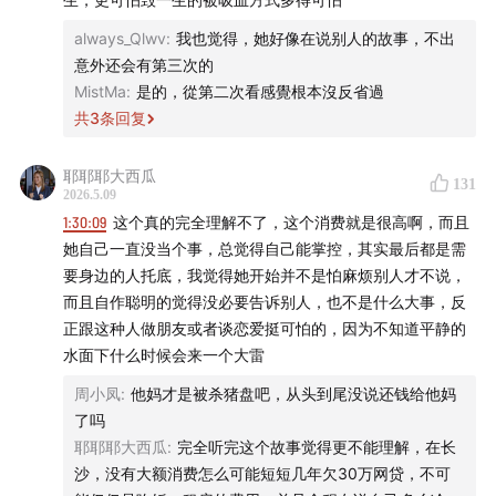
有知有行与陈鹏博士合作推出的
always_Qlwv
:
我也觉得，她好像在说别人的故事，不出
《中国大类资产投资
意外还会有第三次的
2025 年报》
线上版已经更新。
MistMa
:
是的，從第二次看感覺根本沒反省過
共
3
条回复
这份年报系统整理了中国过去 21 年的大类资产风险和收
益数据，也参考了海外更长期的市场经验，帮助我们理解
耶耶耶大西瓜
不同资产在长期里到底提供了哪些回报，又需要承担怎样
131
2026.5.09
的风险。
1:30:09
这个真的完全理解不了，这个消费就是很高啊，而且
她自己一直没当个事，总觉得自己能掌控，其实最后都是需
同时，我们也为大家准备了一枚「投资的常识」徽章。你
要身边的人托底，我觉得她开始并不是怕麻烦别人才不说，
可以打开
有知有行 App
，点击首页活动入口，阅读
《中
而且自作聪明的觉得没必要告诉别人，也不是什么大事，反
正跟这种人做朋友或者谈恋爱挺可怕的，因为不知道平静的
国大类资产投资 2025 年报》
，并在评论区分享一张你印
水面下什么时候会来一个大雷
象最深的数据、图表，或者一个被刷新的投资常识，就有
机会获得这枚好看的徽章啦。
周小凤
:
他妈才是被杀猪盘吧，从头到尾没说还钱给他妈
了吗
耶耶耶大西瓜
:
完全听完这个故事觉得更不能理解，在长
沙，没有大额消费怎么可能短短几年欠30万网贷，不可