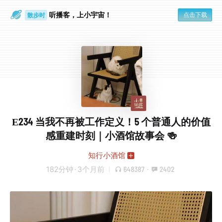
听播客，上小宇宙！
点击下载
散步时
通勤路上
E234 当我不再被工作定义！5 个普通人的价值
感重建时刻｜小酒馆故事会 🍻
知行小酒馆
182分钟
·
3个月前
648387
·
2402