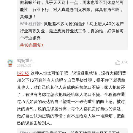
🔗 官方地址
做着螺丝钉，几乎天天到十一点，周末也看不到休息的可
山，第一次把重心完全放在自己身上。
能性。行业下行，对人真是卷到无极限。你真有勇气啊，
也是在这段日子里，我慢慢变得从容淡定，也在新的电力行
如果你所使用的客户端显示不全，请点此访问有知有行的
真佩服！
业里，认识了很多正能量的同路人。
官网查看全文
With桃仔酱
:
佩服差不多同龄的姐妹！马上进入40的地产
从12月到现在4月份，报价方案做了93份，半年时间完成了
行业离职失业，最近想跨行业找工作，真的难，好像被每
2000万，提前完成了全年业绩。从大厂螺丝钉到小公司的项
🪡 时间轴
个行业嫌弃
目经理，虽然很累很累但是能力和认知提升超过过去10年，
共
18
条回复
原来跳出舒适圈的痛苦，不是为了否定过去，而是为了让我
🟤 01 小阳
重新认识自己、爱上自己。
鸣蜩重五
595
现在终于迎来了人生的曙光，也想和所有在转型、迷茫、熬
13:10
做编剧近十年后，我不再为自己创作出来的作品感到
2026.5.09
低谷的朋友说：别慌，别放弃，把目光放回自己身上，好好
1:45:43
这种人也太可怕了吧，说话避重就轻，没有大额消费
兴奋了
爱自己，不要有年龄焦虑，也不要只有工作，要有值得浪费
却欠下16万真的有人信吗？自己手搓炸弹，捂不住了就丢给
的爱好
其他人，对自己给其他人造成的麻烦绝口不提；家人把债还
23:27
在家乡的初春里，和家人一起追着落日骑行，行道
了，有没有考虑过怎么把钱还给家人绝口不提。全程都在通
树两旁的花盛放
过巧舌如簧的表达给自己塑造一种破壳重生的向上感。被讨
厌的勇气，说的是课题分离，每个人都负责好自己的课题，
29:46
如果当下的生活，是你十年后还想过的生活，那它
做好自己认为正确的事情；而不是给别人添一堆麻烦，把自
就有意义
己的课题丢给别人。