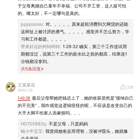
与责任。包含两种形式，情感性亲职化与工具性亲职化，
于父母离婚自己童年不幸福、公司不开工资，这人挺可怕
情感性亲职化指孩子扮演家庭的调解人、父母的情绪承担
的。嘴太好，不一定哪句是真的。
者等角色，一般承担精神与情感方面照顾者的角色；工具
ppppoooiu
:
对。。。。。原来超前消费到欠网贷的还能
性亲职化则指孩子代替父母完成一些家务劳动，比如购
这样扯上被讨厌的勇气。。。。。感觉并不怎么努力，学
习和工作都是。。。。。
物、洗衣服、打扫卫生等体力劳作。
带来好运的柯轲柯轲
:
1:29:32 确实，第三个工作连试用
期都没过，说第三个工作的薪水比之前的都高，结果连1
153:14
此处提及的节目为「44 Harsh Truths About The
分钱都没拿到。
Game Of Life - Naval Ravikant」
共
5
条回复
156:32
Pop-up（快闪）：
指中短期举办的特别活动。
王菜菜花
210
2026.5.10
📖 相关作品
1:40:36
最后父母帮她把钱还上了，她的收获居然是“接纳自己
的不完美”，我咋感觉这逻辑怪怪的呢，不应该是改变自己的
《被讨厌的勇气》
大手大脚不给家人添麻烦吗。。。
《穷查理宝典》
HD705882q
:
不是父母，只是妈妈
蜗小牛宝宝
:
我觉得她爸反而理智，没被冲昏头，她就像
《所有人都在与自己的无价值对抗》
个无底洞