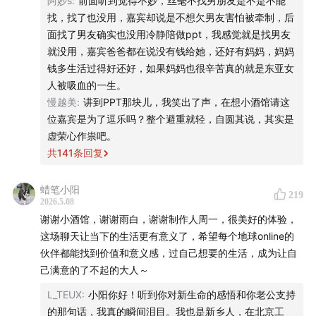
🟤 02 313
阿妙s
:
前面听到觉得不妙，丝毫不找男朋友是不是不能
找，找了也没用，嘉宾却说是不想欠男友害怕被牵制，后
41:27
十八岁时我对自己说，「要做个认真负责的大人」，
面找了男友确实也没用冷静陪做ppt，我感觉就是找男友
就没用，嘉宾爸爸都在说没有钱给她，还好有妈妈，妈妈
但世界好像并不奖赏这样的人
钱多生活过得好还好，如果妈妈也很辛苦真的就是东亚女
人被吸血的一生。
52:45
小猫在新家中自由打滚的那一刻，我上班受的所有
慢越美
:
讲到PPT那块儿，我笑出了声，在想小酒馆请这
窝囊气都不重要了
位嘉宾是为了逗乐吗？整个避重就轻，自圆其说，其实是
虚荣心作祟吧。
59:27
在照顾小动物们的过程中，我重新拥有了爱自己的
共
141
条回复
能力
蜡笔小阳
🟤 03 小猫
219
2026.5.08
谢谢小酒馆，谢谢雨白，谢谢制作人周一，很美好的体验，
65:04
花了 30 万，我终于找到了自己的「命运杀猪盘」
这场聊天让当下的生活更有意义了，希望每个地球online的
😬
伙伴都能找到价值和意义感，过自己想要的生活，成为让自
己满意的了不起的大人～
80:49
我要在人前维持一个不错的形象，尽管它代价巨大
L_TEUX
:
小阳你好！听到你对新生命的感悟和你老公支持
的那句话，我真的瞬间泪目。我也是新乡人，在北京工
97:20