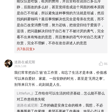
能仅仅是吃饭，租房的费用，并且全程在说自己多么冷
静，后面改的多么好，甚至觉得造成这个局面的根本原因
是自己不坦诚，所以避免这种事情的方法就是坦诚，然后
找妈妈要钱吗？最后事情解决也完全是母亲在兜底，而不
是自己改变消费习惯，努力还钱，把借贷归结于爱面子，
逞强，把问题解决归结于自己有了不被讨厌的勇气，完全
看不出来有悔改的意思，而且整体的语气中对自己充满了
欣赏，完全不理解，不存在攻击讲述人的意思
共
7
条回复
迷路在威尼斯
86
2026.5.08
我们常常把自己‘嵌’在工作里，却忘了生活才是本体，价值感
可以来自爱好、家庭、一段安静的时光，甚至是‘无用之事’。
别等来日方长，此刻就是人生。
Littlefun_j
:
工作给你可以生活的经济基础，怎么能不那么
对工作患得患失呢
迷路在威尼斯
:
工作的确是安身立命的根本，我想，不必
事事围着工作紧绷，希望不要被工作裹挟，放平心态认真