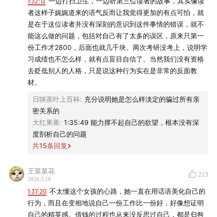
可以是关于卖房、换房、租房、续租、退租、装修，或者
1:32:13
一边打扫卫生，一边听第三位读者的故事，其实像读
者这样子娓娓道来的语气反而让我觉得更加的有点可怕，就
决定暂时不买房。
是在于这位读者并没有深刻的意识到这件事情的错误，就不
能这么做的问题，包括对自己有了太多的误区，原来只第一
你为什么做出那个决定？这个决定背后，有哪些现实压
份工作才2800，后面也就几千块。两次考研没考上，说明学
力、家庭讨论、亲密关系里的分歧，或者你自己心态上的
习成绩也不怎么样，就有点盲目自信了。当然我们没有资格
变化？做完这个决定之后，你的生活有什么不一样？
去贬低别人的人格，只是说这种行为实在是非常的反面教
材。
如果你也有这样的故事，或者正在经历这样的变化，都欢
日啖茶叶上百杯
:
充分说明她是怎么样淡定的骗过所有亲
迎你点开这份问卷（
点击👉填写问卷👈
），与我们分享。
密关系的
大红果果
:
1:35:49 能力撑不起自己的欲望，根本没有深
🔍 猜你想看
度剖析自己的问题
共
15
条回复
105:18
SOP（标准作业程序，Standard Operating
Procedures）：
指将某一事务的标准操作步骤和要求以
王菜菜花
统一格式描述，用于指导和规范日常的工作。
213
2026.5.10
1:37:20
不太懂这个女孩的心路，她一直在用话语美化自己的
113:01
亲职化（Parentification）：
指在家庭互动模式
行为，而且在变相地说自己一份工作比一份好，好像想证明
中，儿童或青少年被指定负担原先应由父母所提供的角色
自己的精英感。借钱的过程也从来没反思过自己，都是归咎