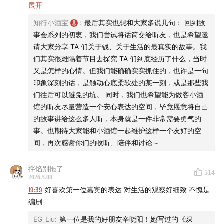
这个概念来自小酒馆《E221 对话张潇雨：生活太重要，以至
展开
节目。我们关注投资，更关注怎样更好地生活，我是雨
于不能太认真》这期节目。它指的其实不是「被别人骗」，
白。
知行小酒宝
:
最后其实也想和大家多说几句： 回到故
而是命运好像会专挑你性格里最弱的那个点，反复出同一道
事会系列的初衷，我们尝试将话筒交给听友，也是希望邀
考题，直到你给出不一样的答案。
最近几期小酒馆，我们聊过
农业
，也聊过
疲惫经济学
和
请大家分享 TA 们关于钱、关于生活的最真实的故事。我
们其实很难隔着节目去探究 TA 们到底经历了什么，当时
「内在资本主义」
。乍一看它们是很不一样的话题，但聊
而小猫之所以说自己遇到的是「命运杀猪盘」，也是因为直
又是怎样的心情。但我们能确确实实抓住的，也许是一句
到最后，好像都会回到同一个问题：
工作、劳动、金钱，
到第二次滚出大笔贷款，她才意识到：那个反复把自己拉回
印象深刻的话，是触动心底柔软处的某一刻，或是那些我
和一个人的价值之间到底是什么关系。
同一原点的根本原因，是放不下面子、没法接受不够完美的
们往后可以避免的坑。 同时，我们也希望能为做客小酒
自己。也只有真正意识到这个原因后，她才开始不再将别人
馆的听友尽量营造一个安心表达的空间，毕竟愿意将自己
所以这一次的小酒馆故事会，我们向听友征集了一个问
的评价、看似光鲜的外表当作自己的价值来源，逐步走入上
的故事讲给这么多人听，本身就是一件非常需要勇气的
题：
除了工作和收入之外，还有什么在支撑你的价值感？
班、还钱、理财的正向循环。
事。也期待大家能和小酒馆一起维护这样一个友好的空
间，再次感谢你们的收听、陪伴和讨论～
当然不是说工作和金钱不重要。只不过，
再次感谢你们的收听和讨论，也希望这个故事可以给大家一
如果一个人习惯
个小小的提醒：不要用借贷去维持一个「我过得还不错」的
了只用工作、收入和头衔来定义自己，也很容易把「我是
拌馅别拖了
514
样子，也不要心存幻想，觉得以后总会突然赚到一笔钱，把
谁」这个问题，交给外界的评价来回答。
好像只有工作顺
2026.5.08
今天的窟窿全盖过去。很多债务，其实都是在这种幻想里，
19:39
好喜欢第一位嘉宾的表达 对生活的观察好细致 不愧是
利，我才是好的；只有收入继续增长，我才是安全的；只
一点点滚大的。
编剧
有我在一个系统里被认可，我的努力才算数。
EG_Liu
:
第一位是我的好朋友辛晓阳！她写过的《炽
希望我们都能过上更从容、美好的生活。