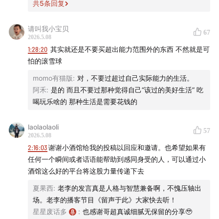
共
5
条回复
主持
雨白｜
嘉宾
小阳 313 小猫 盖饭 老李｜
制作
周一 星
星｜
后期
甜食 孙称｜
单集封面
313 供图
请叫我小宝贝
67
2026.5.08
免责声明
1:28:20
其实就还是不要买超出能力范围外的东西 不然就是可
怕的滚雪球
本播客所述投资相关内容皆以交流分享为目的，仅供参
momo有猫版
:
对，不要过超过自己实际能力的生活。
考，不构成任何市场预测、判断，或投资、咨询建议。市
阿禾
:
是的 而且不要过那种觉得自己“该过的美好生活” 吃
场有风险，投资需谨慎。主持人及嘉宾对投资相关内容的
喝玩乐啥的 那种生活是需要花钱的
准确性、可靠性、时效性及完整性不作任何明示或暗示的
保证，并提醒您对相关内容请结合自身情况进行独立评
laolaolaoli
57
估，依据或使用相关内容所造成的后果由您独自承担。
2026.5.08
2:16:03
谢谢小酒馆给我的投稿以回应和邀请。也希望如果有
任何一个瞬间或者话语能帮助到感同身受的人，可以通过小
感谢您对本播客原创内容的青睐。如转载或引用本播客所
酒馆这么好的平台将这股力量传递下去
述内容，请注明出处。转载前请与有知有行联系并取得同
意。
夏果西
:
老李的发言真是人格与智慧兼备啊，不愧压轴出
场。老李的播客节目《留声于此》大家快去听！
星星废话多
:
也感谢哥超真诚细腻无保留的分享🥹