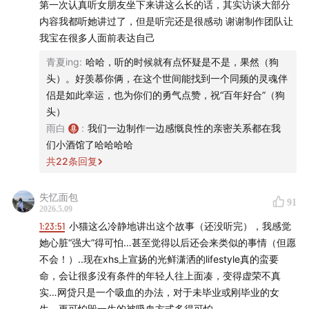
第一次认真听女朋友坐下来讲这么长的话，其实访谈大部分
内容我都听她讲过了，但是听完还是很感动 谢谢制作团队让
E176 对话袁长庚：别让命运轻易得逞，你要活成这个世
我宝在很多人面前表达自己
界的惊喜✨
青夏ing
:
哈哈，听的时候就有点怀疑是不是，果然（狗
头）。好羡慕你俩，在这个世间能找到一个同频的灵魂伴
E180 你一生的财富
侣是如此幸运，也为你们的勇气点赞，祝“百年好合”（狗
头）
E221 对话张潇雨：生活太重要，以至于不能太认真
雨白
:
我们一边制作一边感慨良性的亲密关系都在我
们小酒馆了哈哈哈哈
E225 和丰泽聊聊：在俄罗斯种地这一年，以及我们这代
共
22
条回复
人的「农村」
失忆面包
E227 疲惫经济学：为什么技术进步了，我们却更累了？
91
2026.5.09
1:23:51
小猫这么冷静地讲出这个故事（还没听完），我感觉
E232 对话严艺家：我们和我们内心的资本主义
她心脏“强大”得可怕…甚至觉得以后还会来类似的事情（但愿
不会！）..现在xhs上宣扬的光鲜潇洒的lifestyle真的蛮要
🌐 知行小酒馆公告牌
命，会让很多没有条件的年轻人往上面凑，变得虚荣不真
实…网贷只是一个吸血的办法，对于未毕业或刚毕业的女
📊 中国大类资产投资 2025 年报
生，更可怕毁一生的被吸血方式多得可怕