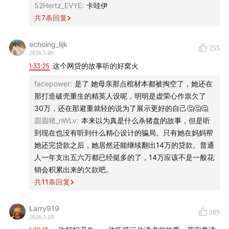
52Hertz_EVYE
:
卡哇伊
168:24
妈妈说，「好像这一刻我们才开始认识彼此 」
共
7
条回复
169:52
找到你最喜欢的菜品，然后，大胆地向宇宙点单
echoing_lijk
255
2026.5.09
🎤 小酒馆圆桌会 · 故事征集｜房产万事屋
1:33:25
这个网贷的故事听的好窝火
facepower
:
是了 她母亲那点棺材本都被掏空了，她还在
🏠
你最近一次关于房子的决定是什么？
那打造破壳重生的精英人设呢，明明是虚荣心作祟欠了
30万，还在那避重就轻的说为了展示更好的自己🤔🤔🤔
过去几年，很多关于房子的共识都在变化。
圆圆猪_nWLv
:
本来以为真是什么杀猪盘的故事，但是听
到现在也没有听到什么精心设计的骗局。只有她在妈妈帮
以前总觉得，房子是安全感、是资产，也是一个人在城市
她还完贷款之后，她居然还能继续翻出14万的贷款。普通
里扎根的证明。但这两年，越来越多人开始重新考虑：
人一年支出五六万都已经挺多的了，14万应该不是一般花
销会积累出来的欠款吧。
我到底还要不要买房？要不要卖掉？要不要把更多钱花在
共
11
条回复
租一个更舒服的地方？
Larry919
209
所以这次，我们想听听你的故事：它可以是关于买房，也
2026.5.10