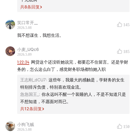
共
8
条回复
🎧 往期节目
笑口常开__
145
E204 我和我人生中的第一个 10 万｜小酒馆故事会🍻
2026.5.08
我不想谋生，我想生活。
E210 有钱真好！6 个普通人的生活修复时刻｜小酒馆故
小麦_UQc6
事会🍻
185
2026.5.09
1:22:34
网贷这个还没听她说完，都要忍不住留言。还是学财
E216 2025 年，我花得最幸福的一笔钱｜小酒馆故事会🍻
务的，怎么这么白丁，感觉财务职场都怕她入职
E219 2025 年的最后一页，我选择这样写下｜小酒馆故事
王志刚_dCU7
:
这些年，我最大的感触是，学财务的女生
特别排斥负债，特别喜欢现金流。
会🍻
急急国王_
:
你永远叫不醒一个装睡的人，不是不知道只是
不想知道，不愿面对而已。
E224 年终金钱树洞：比数字更复杂的，是爱与期待｜小
共
12
条回复
酒馆故事会🍻
小狗飞贼
E228 对话葱花：别让命运替你写下答案｜小酒馆故事会
150
2026.5.08
🍻