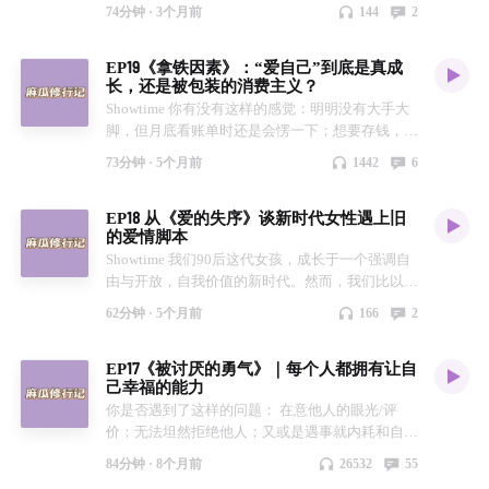
作，但真要离职又不知道自己该去干嘛？每天按时
嘲弄、忽视和污名化的。 这本书有一个核心论点
如果家境弱的女孩没有实力呢？女性主义如果只属
加上美女两字并不是一种夸赞，反而会降低它的专
74分钟 ·
3个月前
144
2
上班且很忙，但完全没办法从工作中找到任何成就
——相比男性而言，女人的生命周期是以变化和不
于有实力的女性，那它在解放谁？ 我们讨论了“女
业性。 22:25 中国和西方最大的不同在于驱动这套
和意义感，也并不觉得自己积累了任何的可迁移的
稳定为标志的，月经、妊娠、哺乳期、更年期，每
性为何不想扶贫”——因为发现自己在婚姻里被吃
神话的力量，不是商业资本，而是儒家礼教 27:57
EP19《拿铁因素》：“爱自己”到底是真成
知识和有意义的成长，于是会陷入另一种年龄的焦
个阶段都在经历身体和社会身份的转变。但问题
得骨头都不剩。 也讨论了“家境弱的男性怎么办”
当代的美貌神话来自商家的话术 30:11 当杂志进化
长，还是被包装的消费主义？
虑中，害怕自己的岗位并不能干一辈子。今天我们
是，衡量这种变化的标准，是以男性身体为基准建
——当两个弱的人结婚，家务最终会落到谁头上？
为电子媒体，强化美貌神话或发展女性主义?
Showtime 你有没有这样的感觉：明明没有大手大
就要借《每周工作4h》这本出版于2007年的书来
立的。当一个女性的生育力、性魅力、所谓的"女
是妻子，还是婆婆？ 🔹 除了婚姻，女性还有哪些
34:33 为什么发美照的朋友圈比发生活照的朋友圈
脚，但月底看账单时还是会愣一下；想要存钱，却
聊一聊这些问题。如果你也和我一样，有一些纠
人味"开始消退，她的社会价值也随之被否决，中
“下坠”的契机？ 从“准婆婆的考核”到“一起创业的
获得的点赞更多？ 40:42 一边觉得自己不应该被出
总是被一杯奶茶、一次凑单、一个“万一用得上”的
结，或许我们的对谈和阅读能给你一些不一样的视
年女性因此被建构成一种失败者的形象。 我们今
邀请”，从“霸道总裁幻想”到“心甘情愿做辅助角
片文化所裹挟，另一边又陷入没出片的焦虑 41:26
73分钟 ·
5个月前
1442
6
东西悄悄掏空口袋。我们拼命赚钱，也舍得花钱，
角。 本期节目提到： 片头曲：Feeling Happy:
天想通过这本书理解的是, 我们所面临三十岁的焦
色”——我们分析了那些糖衣炮弹。 也分享了《上
享受出片的甜头后，更加不自觉地想要去化妆
可理想的生活却好像越追越远——难道财富真的离
Sketch Music/ Matthew Anderson / Florian Moenks
虑是如何被社会建构的，又是如何内化为女性对自
海女子图鉴》里罗海燕的故事：那些男人像一面面
47:47 “姐姐，你吃到外貌红利了吗？” 51:55 女性
EP18 从《爱的失序》谈新时代女性遇上旧
我们很远吗？ 这一期，我们聊了聊《拿铁因素》
片尾曲：《一程山路》毛不易 书籍：《每周工作
身的审判的，以及我们能否找到一种方式，与自己
镜子，照出她真正想要的东西——不是谁来拯救，
追美貌的男星是一种上供的心态，而男性追美貌的
的爱情脚本
这本书。它告诉我们，财富自由的关键，未必是赚
4h》 播客： EP02《小狗钱钱》：理财理财白理
的年龄和解，重新看见身边年长女性的价值。 最
而是自己的掌控权。 Timeline: 03:00 如何识别这
女星是消费者的心态 55:24 我可以通过化妆变成美
Showtime 我们90后这代女孩，成长于一个强调自
到更多的钱，而是重新看清那些从我们手中悄悄流
财？更适合中国宝宝的理财知识 EP06《金钱心理
后，祝所有母亲母亲节快乐! Timeline: 02:54 三姑
些家务并且进行分配，并且最终完成，都需要很多
女吗？ 66:40 已婚妇女真的可以跳出对单身女性的
由与开放，自我价值的新时代。然而，我们比以往
走的“拿铁因子”。我们三个人，从各自真实的账单
学》：传说中通往幸福的财富秘籍 EP11 工资到手
六婆: 中国历史上的“女巫” 06:10 “你知道我从我的
很多的精力和时间 15:40 我想拥有不叠被子的自由
评价体系吗？ 71:19 这样进步的夹缝中，女性该如
任何时候都更自由地追求爱情，却也比以往更困
出发，分享了那些花过的冤枉钱——出门买的水、
如何分配：从《投资第1课》中理解资产分配和仓
少女时代走到我的中女时代有多努力吗？” 06:58
18:42 如果我有个小孩，我会告诉她，你做家务是
何与美貌的神话自处？拒绝用美貌换取权力，而是
62分钟 ·
5个月前
166
2
惑：为什么相爱变得如此艰难？《爱的失序》指
报过却没上的课、情绪上头时下单的东西……也聊
位配置 EP19 《拿铁因子》：“爱自己”到底是真成
对中年女性有过下意识的污名化？ 08:29 “世界上
照顾好你自己，而不是去婆家照顾男人 24:16 她从
重新定义自我的价值来源。 74:28 我不再夸女性漂
出，在这个人人为自己负责的时代，我们每个人都
了聊，当“爱自己”变成消费主义的口号，我们该如
长，还是被包装的消费主义？ 播客收听平台：小
有三种人: 男人，女人，女博士” 12:10 从“姐姐”到
未想过家庭之外的生活 27:30 家境弱的女孩的婚姻
亮，而是夸一个女人在事业和生活上的成就 78:36
EP17《被讨厌的勇气》｜每个人都拥有让自
在追求自由，但是进入一段关系和婚姻，我们需要
何分辨什么才是真正的为自己投资。 我们会聊
宇宙、苹果播客、QQ音乐 本期剪辑：小鱼同学
“阿姨”: 身体上变老的信号 15:52 正在经历“更年
何去何从 30:48 我们能够通过训练出自我安顿的能
句子分享环节 本期节目提到： 片头曲：Feeling
己幸福的能力
牺牲自己的自由去成就这段关系，但是没有人愿意
到： * 如何找到自己的“拿铁因子”，又该如何无痛
期”的母亲 18:01 三十岁的年龄焦虑，为什么一定
力 31:40 没有家具，就代表飘泊 32:00 劳动是隐形
Happy: Sketch Music/ Matthew Anderson / Florian
你是否遇到了这样的问题： 在意他人的眼光/评
成为被牺牲的那个人，所以这也是爱情的悖论。
地控制它？ * 为什么“先投资自己”不等于买课买
是30岁? 20:15 相比西方中年女性Karen，亚女的中
的，付出是流动的，一旦关系破裂，能带走的只有
Moenks 片尾曲：《无与伦比的美丽》苏打绿 书
价；无法坦然拒绝他人；又或是遇事就内耗和自
我们正身处一个转折点——传统的性别分工和家庭
包，而是建立对生活的掌控感？ * 从《小狗钱钱》
女时代还有精英主义的叙事 28:29 30岁的年龄遭遇
行李箱。 32:22 也许有一天，我不再因为害怕迁徙
籍：《美貌的神话：美的幻象如何束缚女性》 播
责？明明想改变但始终无法行动？ 本期让我们带
模式，比如男主内与女主外，开始瓦解，而基于平
到《金钱心理学》，这一次我们如何在“节流”这件
以及年龄污名化是如何产生且合理化的？ 38:02 美
而拒绝一张舒服的沙发。 41:20 不要轻易地心甘情
84分钟 ·
8个月前
26532
55
客：本栏目的EP21《看见被污名化的中年女性》
着这些问题重读这本经典小书——《被讨厌的勇
等与自由的新秩序尚未成型。比如：当"男主外女
事上，找到真正可持续的方法？ * 从现在开始理
貌是一种破坏年轻女性团结的方式 39:22 如何应对
愿地做辅助的角色，不要放弃自己的发展机会
播客收听平台：小宇宙、苹果播客、QQ音乐 本期