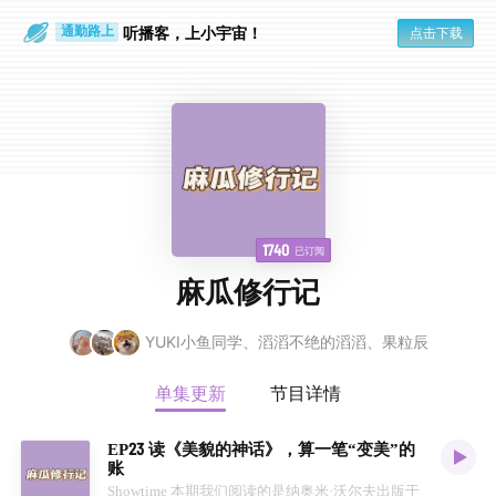
散步时
通勤路上
听播客，上小宇宙！
点击下载
1740
已订阅
麻瓜修行记
YUKI小鱼同学、滔滔不绝的滔滔、果粒辰
单集更新
节目详情
EP23 读《美貌的神话》，算一笔“变美”的
账
Showtime 本期我们阅读的是纳奥米·沃尔夫出版于