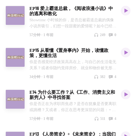
气》 1:35 毕业前读和毕业后读的区别：天大的事
主内"不再是默认选项，男人和女人都要工作，谁
财，如何挑选一只基金？ 如果你也曾为钱焦虑
娇妻或宝妈 43:15 当代的互联网业务猎巫已经高度
44:26 这个男人不行，下一个男人就可以了吗？
剪辑：滔滔
EP16 爱上霸道总裁，《阅读浪漫小说》中
vs屁大点事 3:52 真正伤害你的不是事情本身，而
来做饭、谁来带孩子、谁为家庭牺牲事业？为什么
过、为消费自责过，或者想在不确定的生活里，为
标准化 44:26 如何从年长女性中获得经验 53:33 女
45:16 女性为什么容易在困境里，对男性产生幻
的逃离和教化
是你对事情的认知 4:55 只要不认为这是“问题”，
我们既想要稳定的承诺，又害怕在爱情中失去自
自己存下一份从容——这期播客，或许能给你一个
巫的集会们 54:01 从“麻瓜修行记“到“女巫修行记”
想？ 45:34 换一个人，本质上还是在寻找一个更好
Showtime 小时候的你，是否总被霸道总裁的偶像
问题就被解决了吗？ 5:20 人真的能改变吗？外向
我？ 所以这一期，我们想通过三位亲密关系经历
新的起点。 Timeline: 00:50 抠抠搜搜地花了很多
本期节目提到： 片头曲：Feeling Happy: Sketch
的依附对象 49:00 通过喜欢一个人，借由他去发现
小说所吸引，幻想一段甜蜜的爱情呢？如今已经长
VS内向 6:30 痛苦源自于自我的审判，重要的不是
完全不一样的女孩，来聊聊在没有剧本的时代，我
钱，可想要的生活却离自己越来越远。 01:23 财富
Music/ Matthew Anderson / Florian Moenks 片尾
自己真正在意的东西，比谈恋爱本身更珍贵。
大后，回看自己浪漫小说阅读史，是怎样的心情和
变得外向而是接纳内向的自己 9:30 作为个体，
们如何重新定义亲密关系？ Timeline: 【01:54】期
自由的三个秘密 01:50 财富自由的核心，是掌控自
曲：《燕窝》 苏打绿 书籍：《看见被污名化的中
57分钟 ·
1 年前
249
0
52:21 女性主义追求的是一种身为弱者也能受到应
感受呢？让我们一起结合珍妮斯·A.拉德威（Janice
“我”真的如此强大吗？ 11:00 看到被给予的东西：
待爱情的瞬间 【02:45】如果我也有对象就好了
己的生活 03:13 谁还没花过冤枉钱呢？如何找到自
年女性》 播客收听平台：小宇宙、苹果播客、QQ
有尊重的思想。 52:26 哪些家里没有两套房的女孩
A. Radway）的《阅读浪漫小说》，重新理解阅读
心态的转变可以让问题解决 13:40 课题分离：合作
【06:28】将爱情作为孤独的替代品 【08:13】向
己的拿铁因素 05:00 无痛记账的方法 09:50 花够冤
音乐 本期剪辑：滔滔
怎么办？ 54:00 男性无法进入婚姻，女性无法离开
EP15 从看懂《置身事内》开始，读懂政
浪漫小说的行为及其意义。 Timeline: 【01:50】浪
中的责任与信任边界在哪里 15:25 在家务分工中自
往的亲密关系 【17:25】新时代的女生，新在哪
枉钱，先拥有再祛魅 10:10 用租代替购买 11:48 检
婚姻 55:50 我们选择成为我们，不是放弃了自由，
策，更懂生活
漫小说的定义 【03:59】我的浪漫小说阅读史
愿付出与看见他人的付出很重要 26:02 是否该给朋
里？ 【23:20】“看看你自己的条件，你有什么？”
查自动续费 17:00 花冤枉钱背后的动机是什么？
而是让自由有了方向 58:00 我们学着为自己的人生
你是否感觉经济政策高高在上，与自己的生活毫无
【09:17】传播载体的变化: 影视剧, 网文, 听书, 短
友提建议/反馈 38:15 怎么判断善意的建议和有目
【26:06】个体拥有自由，也拥有承全部的风险
——安慰剂、为情绪买单 19:00 击中用户痛点，制
兜底 本期节目提到： 片头曲：Feeling Happy:
关系？或者你隐约觉得房价、就业和物价被无形之
剧 【10:30】书籍出版和销售的进步推动了浪漫小
的的评价？ 40:15 勇闯职场后，成为被挑中的软柿
【27:10】自由反而是人们抗拒的东西 【31:06】
造焦虑情绪，让用户买单 20:48 缓解情绪性进食，
Sketch Music/ Matthew Anderson / Florian Moenks
手影响，却说不清背后的逻辑？又或者你已意识到
说的爆火 【11:16】为什么浪漫小说会这么流行?
子啦！ 47:05 表扬是上级对下级的，那我们真的不
在新型的恋爱关系下，女性追求自由是否会面临更
梳理自身和食物的关系 22:38 什么是投资自己？
34分钟 ·
1 年前
382
4
片尾曲：《我不和你谈论》张悬 书籍：《我才不
大势的重要性，却不知从何解读？理解政策是现代
【11:56】浪漫小说作为逃离琐碎家务的手段
能表扬别人吗？ 49:52 夸赞别人时，只需要复述对
多的风险？ 【34:13】婚姻是否真的可以实现完全
27:10 爱自己和消费主义的区别在哪里？ 29:03 为
想做家务》纪静蓉 播客收听平台：小宇宙、苹果
社会的生存技能。本期跟着现象级畅销书《置身事
【13:33】幻想成为大哥的女人, 约等于成为大哥
方的行为就好了 53:20 看见妈妈在家庭中的劳动和
平等的分工？ 【44:19】假设你进入一段亲密关
自己搭建学习区域/专注空间 30:17 “我想爱我自
播客、QQ音乐 本期剪辑：果粒陈
E14 为什么要工作？从《工作、消费主义和
内》，搭配我们每个人正在亲历的房价波动、就业
【14:23】在男权社会中的最高成就是获得男人的
付出，并给予肯定 57:15 你能发自内心的祝福他人
系，你会担心什么？ 【44:23】我担心被评价
己”“你有多少预算” 32:12 针对女性创造出的消费
新穷人》中寻找答案
变迁和消费升级，让我们一起拆解政策，读懂现
关注和爱 【16:14】男女养育过程的不对称性
的成功吗？ 59:06 识别那些让人没有安全感的工
【47:47】未来的女孩们18岁不需要花精力考虑婆
主义 33:46 警惕新的消费主义话术：不为男人打
你是否正在为求职而焦虑？是否在犹豫是否要离职
实，掌控生活。 Timeline: 01:32 女性和时事政治
【18:23】合理化阅读浪漫小说的行为 【21:27】
作/生活环境 1:02:52 竞争中产生的嫉妒只是这个
媳关系如何相处 【49:46】对抗“被爱是一种价值”
扮，为自己打扮 38:24 做美甲让我快乐，是我真正
或跳槽？又或者，你正在思考更深层的问题： • 人
有点远吗？ 03:50 选票在哪里，改变就在哪里。
男主角为什么一遇到女主就温柔了? 【22:38】父
机制下产生的一种正常情绪 1:07:55 不要把他人之
【51:34】书写新的爱情脚本 【51:51】无需回应
的快乐还是社会塑造出的快乐？ 39:28 做无用的事
究竟为什么要工作？ • 为什么明知是苦活累活脏
05:50 我们做的不够多，所以我们需要多做。
权制的核心不在于男女对立,而在于我们误以为好
得看成自己之失 1:08:55 优绩主义下，每个人都是
他人的好感，不要害怕分手 【52:37】分手就像一
情就是最大的炫耀 40:35 消费力是否代表是一种权
57分钟 ·
1 年前
511
4
活，但仍然干活？ • 工作的意义究竟在哪里？ • 真
06:10 普通人聊政治会有羞耻感 08:12 原来国家大
东西只属于男人 【23:53】女人不仅可以成为湘琴,
自己的假想敌 1:10:00 不要美化自己的没走的路，
场重感冒 【56:54】去谈多谈，谈完对自己更清晰
力？ 41:39 真正的爱自己是为自己的选择负责和看
的所有的工作都让人感到无意义吗？ • 不是说好
事离我这么近的时刻 09:15 家电下乡扩大内需
也可以成为植树 【26:04】完美的“好女人”
去学会为自己的决策负责 1:12:20 接受每一种结
【58:32】担心进入婚姻会失去自我，我们保持自
到更加多元的评价标准 44:30 20几岁很难知道自己
EP13 《人类简史》+《未来简史》：当我们
了，“工作了就好了”，为什么工作后，反而觉得离
11:18 房价与土地财政 14:06 能不能通过宏观的政
【31:25】男主事业的成功来凸显对女主独特的爱
果，而不是内耗 1:14:58 学会和悬而未决相处，接