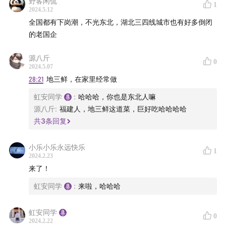
野客闲侃
1
2024.5.12
🌏虹安：《奇思妙谈》主播，辽宁人，沈阳长大，北漂完
全国都有下岗潮，不光东北，湖北三四线城市也有好多倒闭
了苏杭漂，现居杭州；
的老国企
🌏本次列车导航
源八斤
0
2024.5.07
28:21
地三鲜，在家里经常做
01:25
东北人的东北印象
虹安同学
:
哈哈哈，你也是东北人嘛
03:16
哈尔滨靠“讨好型市格”出圈，是666还是emm？
源八斤
:
福建人，地三鲜这道菜，巨好吃哈哈哈哈
共
3
条回复
07:48
被嫌弃的东北人的一生：大城市“劝你别太东北”，回
老家“瞅你不咋东北”
小乐小乐永远快乐
1
2024.2.23
来了！
13:18
东北人=土+俗+埋汰？你瞅我不削……跟你解释！
虹安同学
:
来啦，哈哈哈
15:51
被低估的东北水疗：你说我不爱洗澡？我看你不会洗
澡（小声）
虹安同学
0
2024.2.22