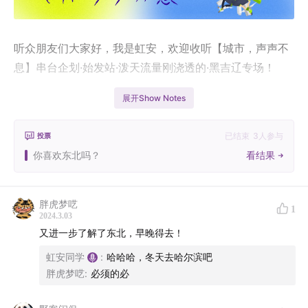
听众朋友们大家好，我是虹安，欢迎收听【城市，声声不
息】串台企划·始发站·泼天流量刚浇透的·黑吉辽专场！
展开Show Notes
🌏列车长有话说
既然是聊东北，必须先凑一桌东北主播。生活经历截然不
已结束
3
人参与
投票
同的三位东北人，如何站在地图炮的中心自处？如何看待
你喜欢东北吗？
看结果
故乡的衰落与复兴？东北又有哪些必吃必玩去处能推荐给
外地朋友？来，上车！
胖虎梦呓
1
2024.3.03
🌏瓜娜：《掰白百拜》主播，黑龙江人，青岛长大，韩港
又进一步了解了东北，早晚得去！
北深漂，现居深圳；
虹安同学
:
哈哈哈，冬天去哈尔滨吧
胖虎梦呓
:
必须的必
🌏Minglei：《心理共鸣》主播，吉林人，长春长大，海外
1年沪漂5年，现居沈阳；