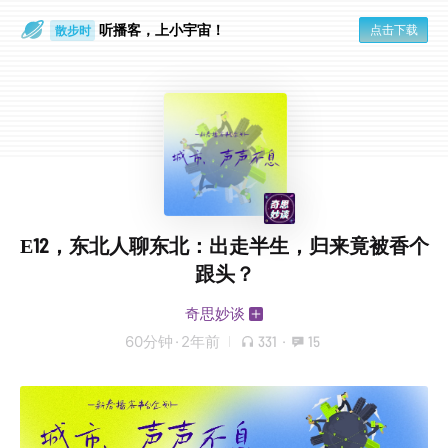
听播客，上小宇宙！
散步时
点击下载
通勤路上
E12，东北人聊东北：出走半生，归来竟被香个
跟头？
奇思妙谈
60分钟
·
2年前
331
·
15