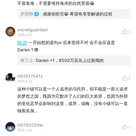
⏳时间轴
不算靠海，不需要维持海岸的自然景观😭
罗雨翔
:
感谢你听完😁 希望有享受解谜的过程
Part 1 “夺魂镇”风情
secretguardian
01:30
周六下午的小镇礼堂
1
2026.4.15
08:29
一开始想的是Rye 后来觉得不对 会不会应该是
06:16
经济基础决定上层建筑
Darien？🙈
08:22
富人买岛，却不是为了建房
林三土
:
Darien +1，8500万买岛上过新闻的
Part 2 设计一个新天地
HD1017541x
1
2026.5.22
14:34
与华尔街之狼共舞的精英设计师
这种小镇可以是一个人追求的乌托邦，却不能是一群人追求
的梦想之国，既因为它默许了人们的巨大差异，也因为外部
17:10
小镇权力的核心：长老董事会
的变化迟早会影响到这里，或早，或晚，没有小镇可以一直
独善其身...
21:27
公园的经济账怎么算
HD792029w
1
2026.5.16
27:19
出乎意料的最终决定