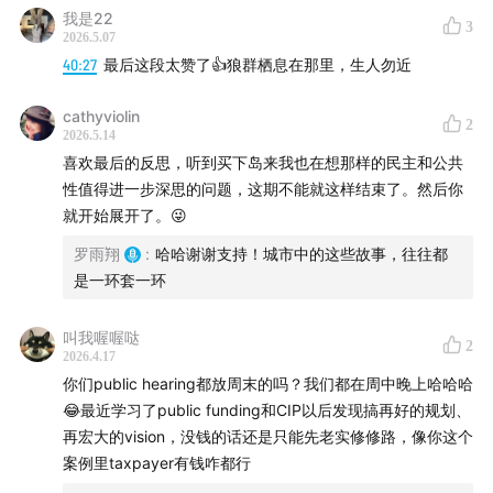
我是22
3
2026.5.07
40:27
最后这段太赞了👍狼群栖息在那里，生人勿近
cathyviolin
2
2026.5.14
喜欢最后的反思，听到买下岛来我也在想那样的民主和公共
性值得进一步深思的问题，这期不能就这样结束了。然后你
就开始展开了。😜
罗雨翔
:
哈哈谢谢支持！城市中的这些故事，往往都
是一环套一环
主播罗雨翔过往的单集:
忽左忽右
、
美轮美换
、
漩涡派
叫我喔喔哒
对
、
城市罐头
、选修课（
1
&
2
）、
五湖四海
、城市中国
2
2026.4.17
（
1
&
2
）
你们public hearing都放周末的吗？我们都在周中晚上哈哈哈
😂最近学习了public funding和CIP以后发现搞再好的规划、
👵故事主人公
再宏大的vision，没钱的话还是只能先老实修修路，像你这个
案例里taxpayer有钱咋都行