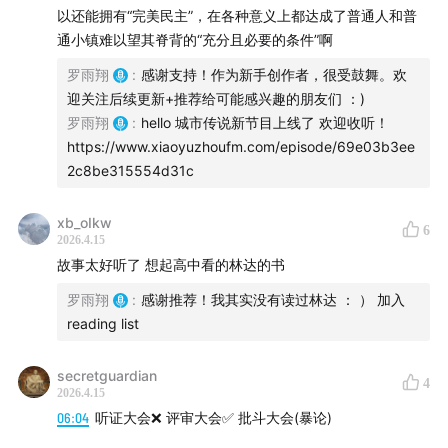
午，我去一场公众听证会做项目汇报。小镇礼堂里坐了将
以还能拥有“完美民主”，在各种意义上都达成了普通人和普
通小镇难以望其脊背的“充分且必要的条件”啊
近一百个人——大家穿着名牌西装、拿着笔记本，准备“拷
问”我。
罗雨翔
:
感谢支持！作为新手创作者，很受鼓舞。欢
迎关注后续更新+推荐给可能感兴趣的朋友们 ：)
他们不是普通美国老百姓，而是一群华尔街的精英。几个
罗雨翔
:
hello 城市传说新节目上线了 欢迎收听！
月前，他们花了8500万美元买下一整座私人岛屿。现在，
https://www.xiaoyuzhoufm.com/episode/69e03b3ee
2c8be315554d31c
他们要决定：这座岛，究竟该变成什么。
通过与这群“华尔街之狼”共事，我看到了美式民主最真实
xb_oIkw
6
2026.4.15
也最残酷的一面。
故事太好听了 想起高中看的林达的书
🔊 欢迎收听
3分钟系列预告
，了解这档节目的世界观。
罗雨翔
:
感谢推荐！我其实没有读过林达 ： ） 加入
reading list
🎙讲故事的人
secretguardian
4
2026.4.15
06:04
听证大会❌ 评审大会✅ 批斗大会(暴论)