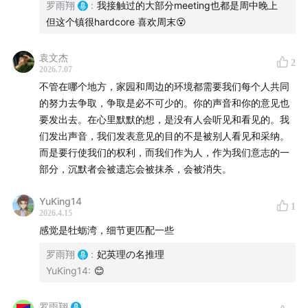
罗雨翔
:
我接触过的大部分meeting也都是周中晚上
但这个镇很hardcore 喜欢周末😵
袁文杰
2
2026.7.07
不管在哪个地方，家园和周边的环境都需要我们每个人共同
的努力去争取，争取是必不可少的。你的声音和你的意见也
要发出去。在心里默默的想，是没有人会听见和看见的。我
们发出声音，我们发表意见的目的不是被别人看见和采纳。
而是要行使我们的权利，而我们作为人，作为我们意志的一
部分，沉默者会被遗忘会被抹杀，会被消失。
YuKing14
1
2026.4.15
感觉是牡蛎湾，细节更匹配一些
罗雨翔
:
妃英理の名推理
YuKing14
:
😊
项目首席设计师、常青藤高校教授Cecilia。她不像典型
罗雨翔