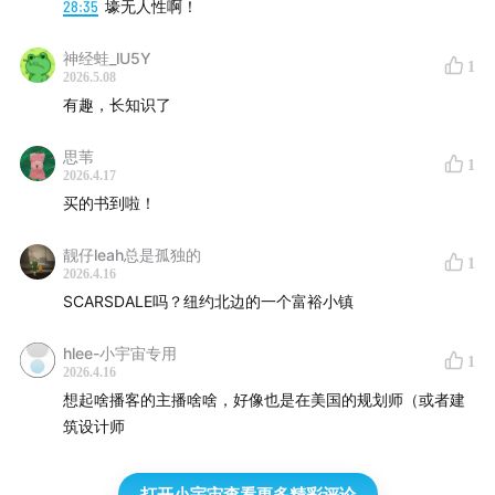
28:35
壕无人性啊！
Part 3 新·论美国的民主
神经蛙_lU5Y
1
2026.5.08
29:58
托克维尔的反思
有趣，长知识了
32:33
21世纪美式民主的异化
思苇
1
2026.4.17
34:43
离开夺魂镇
买的书到啦！
38:29
美式民主失败了吗？
靓仔leah总是孤独的
1
2026.4.16
SCARSDALE吗？纽约北边的一个富裕小镇
hlee-小宇宙专用
1
2026.4.16
想起啥播客的主播啥啥，好像也是在美国的规划师（或者建
筑设计师
打开小宇宙查看更多精彩评论