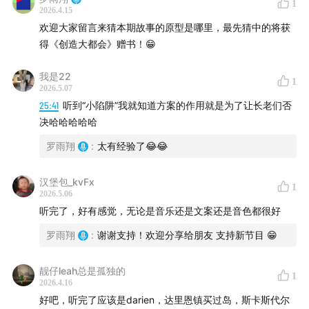
1
“女强人”，说话温和、节奏缓慢，却能在一群华尔街精英
2026.4.15
之间维持秩序、掌控局面。在这个项目里，她带我接触这
欢迎大家留言来猜本期故事的原型是哪里，最先猜中的将获
个美国小镇的最高权力机构，“与狼共舞”。
得《创造大都会》赠书！😁
我是22
1
2026.5.07
25:41
听到“小陷阱”我就知道方案的作用就是为了让长老们否
决哈哈哈哈哈
罗雨翔
:
太有经验了😂😂
汉堡包_kvFx
1
2026.5.06
听完了，好有感觉，无论是音乐还是文案还是音色都很好
罗雨翔
:
谢谢支持！欢迎分享给朋友 支持新节目 😁
靓仔leah总是孤独的
1
2026.4.16
好吧，听完了应该是darien，达里恩镇买过岛，斯卡斯代尔