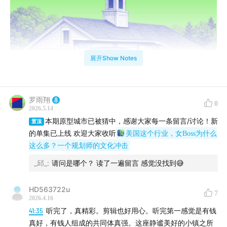
展开Show Notes
罗雨翔
0
2026.5.14
本期原型城市已被猜中，感谢大家每一条留言/讨论！新
置顶
的单集已上线 欢迎大家收听
美国这个行业，女Boss为什么
这么多？一个规划师的文化冲击
_邱_
:
请问是哪个？ 读了一遍留言 感觉没找到😅
这是一个第一人称视角下的城市与社会“微观察”系列节
HD563722u
7
目。
2026.4.16
41:35
听完了，真精彩。剪辑也好用心。听完第一感觉是有钱
我是一个在美国工作的中国城市规划师。一个周六的下
真好，有钱人组成的共同体真强。这座静谧美好的小镇之所