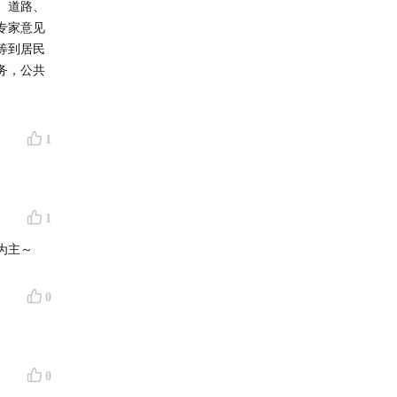
、道路、
专家意见
等到居民
务，公共
1
1
为主～
0
0