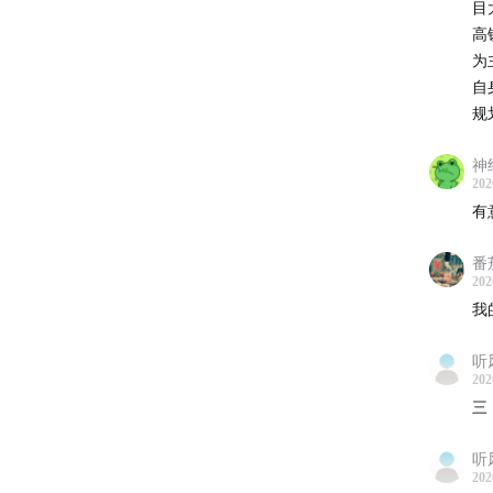
目
BGM 来
高
为
图片借
自
规
📩邮箱：u
神
📗公
202
有
📕小红书
番
202
《美国
我
00 系
听
202
01 美
三
02 夺
听
202