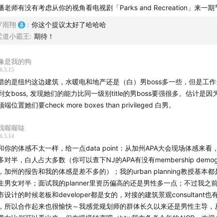
播老师有没有考虑从你的视角看电视剧「Parks and Recreation」来一
罗雨翔
:
你这个提议太好了哈哈哈
个第一人称视角下的城市与社会“微观察”系列节目。
柔道小霸王
:
期待！
一个番外篇，聊聊我在美国工作快十年发现的一个规律：在城市
像是我的狗
大佬多是女性——无论是在政府，还是在“体制外”。
6.5.15
惜的是纽约这边建筑，水暖电和地产还是（白）男boss多一些，但是工
的一期节目中，有听众留言说：“听起来关键人物都是女性，这在
到女boss, 发现她们的能力比同一级别title的男boss要强很多。估计是
想象。”那么我们这一期，就聊聊这个现象，以及其背后的原因。
端位置她们要check more boxes than privileged 白男。
我喔喔哒
6.5.14
和你的体感不太一样，给一点data point：从加州APA大会现场体感来看
多对半，白人占大多数（你可以查下NJ的APA有没有membership demogr
，加州的报告和我的体感是差不多的）；我的urban planning教授基本
生男女对半；面试我的planner里资历偏高的还是男性多一点；不过我之
市设计的时候老板和developer都是女的，对接的建筑景观consultant
，所以合作起来也很愉快～我感觉规划师的群体长久以来还是男性主导，从F