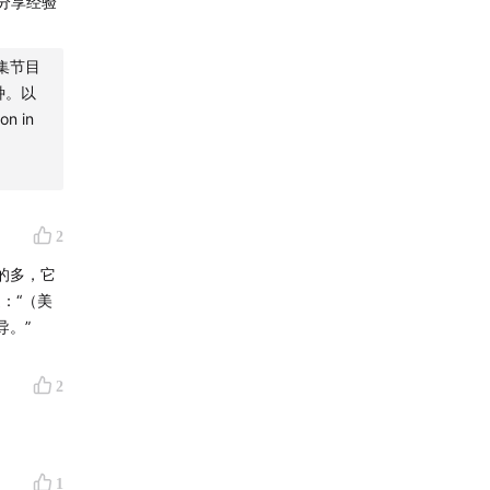
迎分享经验
集节目
种。以
n in
长，全员
2
女的多，它
：“（美
导。”
2
1