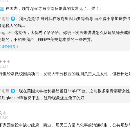
6.5.14
:06
在国内，领导7pm才有空给反馈真的太常见了。哭了。
罗雨翔
:
我只是觉得 当时我在政府里因为要等领导 而不得不拿加班费 
费纳税人的钱…
ingluH
:
这觉悟，太优秀了哈哈哈。你说下次再来讲讲怎么从建筑师变成
规划的，不如来我台！聊聊中美规划本质的一些差异。
共
3
条回复
王王王
6.5.14
行但经常做校园类项目，发现大部分校园的规划负责人是女性，但校长还
。
罗雨翔
:
现在美国大学校长容易当替罪羊/下台。之前很多常青藤请女
然后glass cliff被扔下去，这种现象还是免了的好
雨翔过往的单集:
忽左忽右
、
美轮美换
、
不合时宜
、
漩涡派对
、
城
修课（
1
&
2
）、
五湖四海
、城市中国（
1
&
2
）
文杰
6.7.09
下家园建设中缺少政府、商业、居民三方常态化事前沟通机制，公共规划