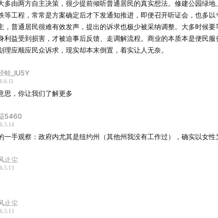
大多由两方自主决策，很少提前倾听普通居民的真实想法。修建公园绿地
自于《+bien》、“Altar”（Gustavo Cerati）。
铁等工程，常常是方案确定后才下发通知推进，即便召开听证会，也多以
主，普通居民很难有效发声，提出的诉求也极少被采纳调整。大多时候要
助AI处理。
身利益受到损害，才被迫事后反馈、走调解流程。商业的本质本是便民服
划理应顺应民众诉求，现实却本末倒置，着实让人无奈。
rban.myths.podcast@outlook.com
经蛙_lU5Y
众号：不成熟研究
6.6.11
意思，你让我们了解更多
：城市传说 Urban Myths
茄5460
6.5.14
城市传说》系列节目
的一手观察：政府内尤其是纽约州（其他州我没有工作过），确实以女性
列预告
风止尘
6.5.13
利坚甄嬛
魂镇民主
风止尘
6.5.13