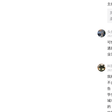
主
这是一
本集是
头
领域，
202
可
在之前
遇
是难以
业顶
叫
202
我
不
告
学
城
的