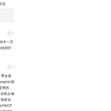
期节目
规划这个
3
作当中一旦
国内真
因为站到行
2
，男女差
aphic报
都是男的，
前在私企做
也有很多女
AICP