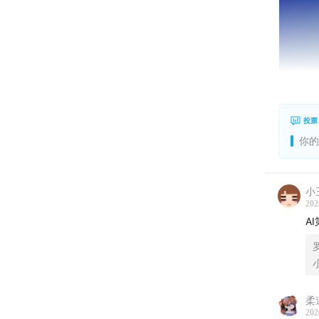
投票
你的
小
202
A
柔
202