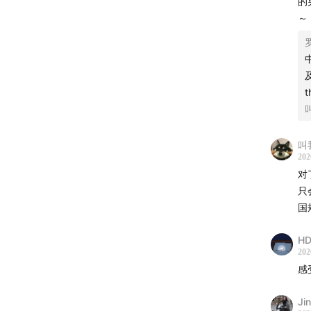
的
～
叫
节目中提
202
女性。
对
只
🎙讲故
国
HD
202
感
Ji