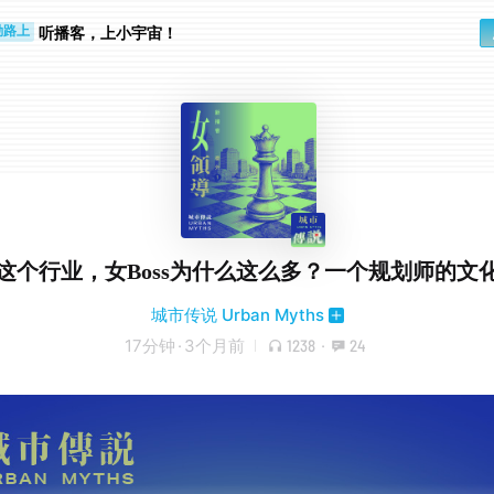
听播客，上小宇宙！
勤路上
睛好累
这个行业，女Boss为什么这么多？一个规划师的文
城市传说 Urban Myths
17分钟
·
3个月前
1238
·
24