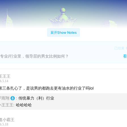
展开Show Notes
已结束
专业/行业里，领导层的男女比例如何？
看
王王王
6.5.14
I第三条扎心了，是说男的都跑去更有油水的行业了吗lol
罗雨翔
:
传统暴力（利）行业
小王王王
:
哈哈哈哈
道小霸王
6.5.18