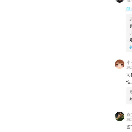
202
02
J
小
202
同
性
主播罗
头
、选
袁
202
声明
当