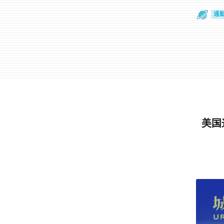
通
眼
美国