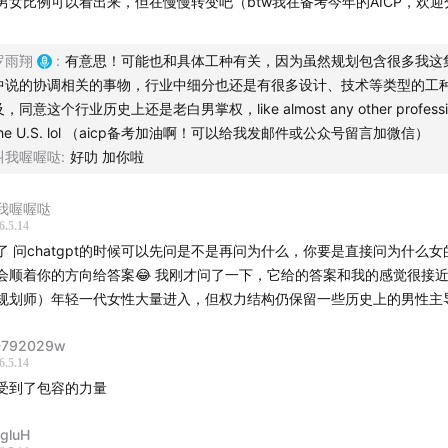
男女比例可以看出来，但在慢慢转变吧（btw我在备考今年的AICP，欢
罗雨翔
:
有意思！可能也和具体工种有关，因为虽然规划包含很多我这
中说的协调相关的事物，行业中细分也还是有很多设计、技术等类型的工
及，同意这个行业历史上还是老白男掌权，like almost any other professio
the U.S. lol （aicp备考加油啊！可以给我发邮件或公众号留言加微信）
叫我喔喔哒
:
好叻 加你啦
我喔喔哒
到：纽约前市长EricAdams在2022年一次性任命的五名副市
6.5.14
了 问chatgpt的时候可以先问是不是再问为什么，你要是直接问为什么
会顺着你的方向给答案😂 我刚才问了一下，它给的答案和我的感觉很接近
事的人
规划师）年轻一代女性大量进入，但权力结构仍保留一些历史上的男性主
792029w
6.5.14
受到了包容的力量
ngluH