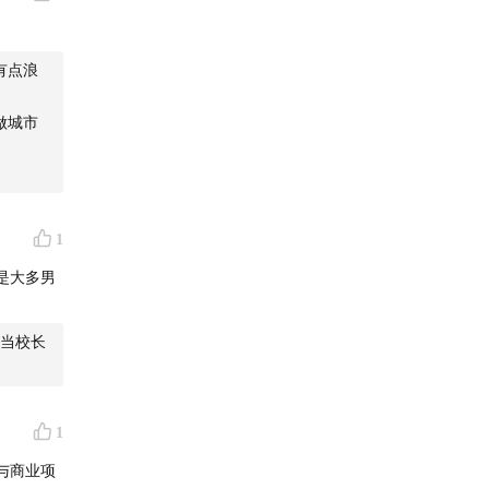
有点浪
做城市
1
是大多男
性当校长
市罐
1
与商业项