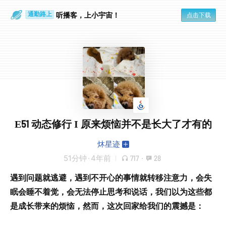
听播客，上小宇宙！
点击下载
通勤路上
眼睛好累
E51 动态修行 I 原来烦恼并不是长大了才有的
炑星迹
51分钟
·
4年前
717
·
28
遇到问题就逃避，遇到不开心的事情就转移注意力，会失
眠会睡不着觉，会无法停止思考和说话，我们以为这些都
是成长带来的烦恼，然而，这次回家给我们的震撼是：