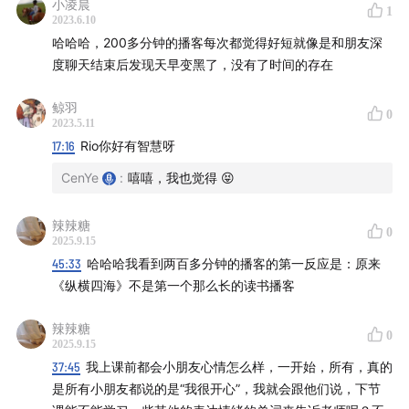
小凌晨
1
2023.6.10
48:08
Guy Davis - Thanksgiving Day
哈哈哈，200多分钟的播客每次都觉得好短就像是和朋友深
封面故事：一直爱睡枕头的芒果
度聊天结束后发现天早变黑了，没有了时间的存在
鲸羽
片尾音乐合集链接：
炑星迹播客 I 推荐音乐
0
2023.5.11
炑星迹的书单合集：
炑星迹 I 阅读书单
17:16
Rio你好有智慧呀
——
CenYe
:
嘻嘻，我也觉得 😝
芒果在小碎花枕头上的靓照：
辣辣糖
0
2025.9.15
45:33
哈哈哈我看到两百多分钟的播客的第一反应是：原来
《纵横四海》不是第一个那么长的读书播客
辣辣糖
0
2025.9.15
37:45
我上课前都会小朋友心情怎么样，一开始，所有，真的
是所有小朋友都说的是“我很开心”，我就会跟他们说，下节