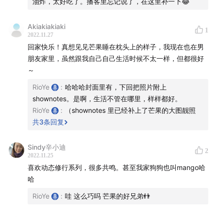
油炸，太好吃了。播客里忘记说了，在这里补一下😂
02:17
苍南小吃：糯米饭和肉羹的天下
Akiakiakiaki
1
芒果
2022.11.27
回家快乐！真想见见芒果睡在枕头上的样子，我现在也在男
04:10
Cen 找到了她的梦中情狗
朋友家里，虽然跟我自己自己生活时候不太一样，但都很好
04:51
家里的诡异事件：爱睡枕头的芒果
～
07:00
芒果出现了肠胃不舒服和大家对它的爱
RioYe
:
哈哈哈封面里有，下回把照片附上
09:30
妈妈对芒果的信任和平等
shownotes。是啊，生活不管在哪里，样样都好。
11:55
懂事的芒果身上散发着狗性的光辉
RioYe
:
（shownotes 里已经补上了芒果的大图靓照
共
3
条回复
桃子
Sindy辛小迪
2
12:57
Rio 难得的儿童缘来自于小侄女桃子
2022.11.25
喜欢动态修行系列，很多共鸣。甚至我家狗狗也叫mango哈
14:37
七岁的小朋友跟我们说她失眠
哈
16:22
一个试图和小朋友讲道理的 Rio
17:31
一个用爱来拥抱小朋友的 Cen
RioYe
:
哇 这么巧吗 芒果的好兄弟👬
19:33
「原来烦恼并不是长大了才有的」