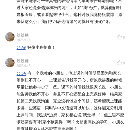
课能不能学习一些其他的表达情绪的单词来告诉老师呢？不
过大家还是会选择积极的词汇，比如“我很好”，就算他们明
显板着脸，或者看起来很生气。这种时候我觉得很震惊，原
来从这么小，我们学习表达情绪的词就只有“开心”呀。
辣辣糖
0
2025.9.15
34:49
好像小狗护食！
辣辣糖
0
2025.9.15
33:34
有一个我教的小朋友，他上课的时候明显因为和家长
闹别扭不开心，一上课就告诉我不开心，所以我讲课的时候
尽量让他参与少了一些。课下的时候我就跟家长说，小朋友
能告诉我他不开心，并且不开心还配合上完课好棒，结果家
长第二天找我沟通，完全没有谈这个问题，还希望我上课能
多讲一些英语，同时讲中文语速可以加快，这样能充分利用
上课时间。我边听边想，家长都在说“我觉得…”，但主语不应
该还需要有“我家小孩觉得…”吗？比起更高效的学习，小朋友
拥有健康的人格不应该更重要吗？