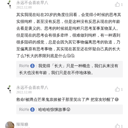
永远不会喜欢早八
19:59
「 很多时候忽略了他们真正想要的是什么」
1
2022.12.08
21:53
一次平静入睡的尝试
其实我现在站在20岁的角度往回看，会觉得小时候的思考其
实很纯粹，甚至没有反思，但是这种没有反思从现在的年龄
我们的一些想法
去看是褒义的。思考的时候就是纯粹只思考某事某物某人。
但是现在的思考会有很多牵绊，很难做到纯粹，有一种遇到
23:50
「我们在五岁的时候，就开始退化了」
很多阻碍的感觉，总是会因为其它事物偏离思考的轨道，乃
25:15
「意识进入身体以后，就继续被投射到了一个更
至偏离原有思考事物，其实现在甚至还在怀疑自己真的长大
小的屏幕上」
了么?长大的界限到底是什么🤔🤔
26:19
「小朋友只是周围的人和环境的一面镜子」
RioYe
:
我觉得「长大」只是一种概念，我们从来没有
28:36
令人震惊的小朋友们在看的动画片
长大也没有年龄，我们只是在不停地体验。
30:49
「我问她怎么看这件事，她就岔开了话题」
31:34
「也许我们可以选择是被洗脑，还是另一个催化
永远不会喜欢早八
1
2022.12.08
剂」
救命!被蹲点芒果鬼祟掀被子那里笑出了声 把室友吵醒了😅
31:59
「等你长大了，你可以没日没夜的看视频啊」
32:44
RioYe
「小朋友的注意力也很容易被浪费」
:
哈哈哈惊悚故事😛
33:41
「一代一代不停向外求的经历」
辣辣糖
34:14
「她不挑食，是因为她没有权利挑食」
1