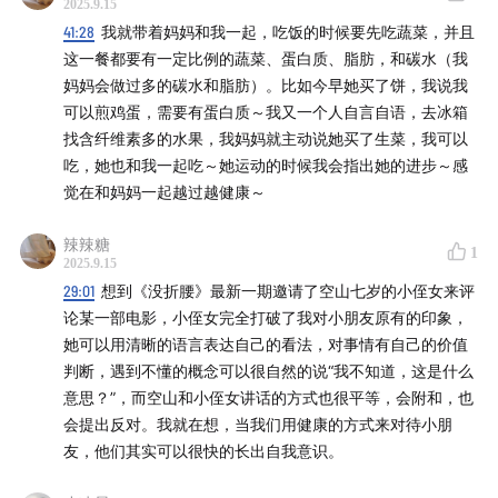
2025.9.15
35:20
「成长的过程，应该更多地学会怎么服务他人」
41:28
我就带着妈妈和我一起，吃饭的时候要先吃蔬菜，并且
36:08
「感恩才是最大的奖励」
这一餐都要有一定比例的蔬菜、蛋白质、脂肪，和碳水（我
37:17
「在五六岁的时候，你就已经在经历和现在一样的
妈妈会做过多的碳水和脂肪）。比如今早她买了饼，我说我
可以煎鸡蛋，需要有蛋白质～我又一个人自言自语，去冰箱
成瘾」
找含纤维素多的水果，我妈妈就主动说她买了生菜，我可以
38:01
「我们遇到问题就逃避，遇到不开心的事情就转
吃，她也和我一起吃～她运动的时候我会指出她的进步～感
移注意力」
觉在和妈妈一起越过越健康～
39:55
「局限的身体在用更局限的语言进行交流」
40:55
「会很想家人也和我们一起在饮食或者灵性层面
辣辣糖
1
2025.9.15
有调整」
29:01
想到《没折腰》最新一期邀请了空山七岁的小侄女来评
43:11
「当你执着于服务他人才是好的时候，也是一种执
论某一部电影，小侄女完全打破了我对小朋友原有的印象，
着」
她可以用清晰的语言表达自己的看法，对事情有自己的价值
44:19
「时时刻刻可以从生活中抽离出来就是动态冥想」
判断，遇到不懂的概念可以很自然的说“我不知道，这是什么
45:11
很感谢大家花时间收听我们的播客，给我们爱和
意思？”，而空山和小侄女讲话的方式也很平等，会附和，也
会提出反对。我就在想，当我们用健康的方式来对待小朋
鼓励！
友，他们其实可以很快的长出自我意识。
接下来是我们喜爱的音乐时刻：