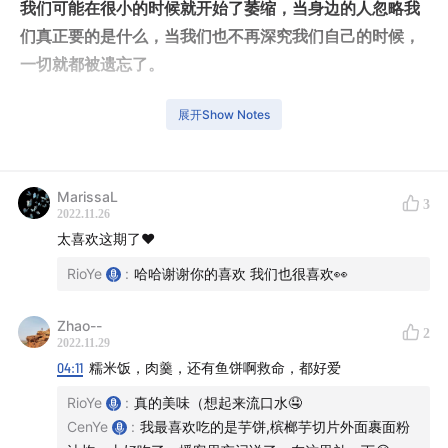
我们可能在很小的时候就开始了萎缩，当身边的人忽略我
们真正要的是什么，当我们也不再深究我们自己的时候，
一切就都被遗忘了。
这一期还是在 Rio 老家录制的，聊到了家里的小泰迪「芒
展开Show Notes
果」，聊到了小侄女「桃子」，更多的是让我们从小朋友
的角度去看待这个世界，萎缩原来早早的就发生了，只是
我们忘记了。
MarissaL
3
2022.11.26
太喜欢这期了❤️
——
RioYe
:
哈哈谢谢你的喜欢 我们也很喜欢👀
时间戳：
Zhao--
2
炑星迹开头
2022.11.29
04:11
糯米饭，肉羹，还有鱼饼啊救命，都好爱
00:00
小桃子发来的语音
RioYe
:
真的美味（想起来流口水🤤
00:16
在苍南的最后一期开头
CenYe
:
我最喜欢吃的是芋饼,槟榔芋切片外面裹面粉
01:38
在苍南的小日子