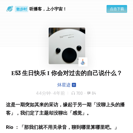
听播客，上小宇宙！
点击下载
散步时
通勤路上
E53 生日快乐 I 你会对过去的自己说什么？
炑星迹
44分钟
·
4年前
700
·
84
这是一期突如其来的采访，缘起于另一期「没聊上头的播
客」，我们定了主题却没聊出「感觉」。
Rio ：「那我们就不用关录音，聊到哪里算哪里吧。」