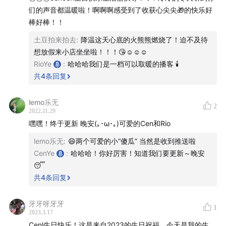
还有
封面故事：空灵鼓的祝福
们的声音都温暖啦！啊啊啊感受到了收获心尖尖🎁的快乐好
棒好棒！！
以及炑星迹链接：
土豆拍来拍去
:
降温这天心底的火熊熊燃烧了！迫不及待
想放假来小店坐坐啦！！！😘☺️☺️☺️
片尾音乐合集链接：
炑星迹播客 I 推荐音乐
RioYe
:
哈哈哈我们是一档可以取暖的播客 🕯️
炑星迹的书单合集：
炑星迹 I 阅读书单
共
4
条回复
——
lemo乐无
2
2022.11.29
🪐 关于「
炑星迹
」
嘿嘿！终于更新 晚安(｡･ω･｡)可爱的Cen和Rio
「炑星迹」，炑是mù，意思是「火炽燃烧」，象征着光，
lemo乐无
:
😄两个可爱的小“傻瓜” 当然是收到推送啦
我们希望再微弱的光也可以穿越星际。
CenYe
:
哈哈哈！你好厉害！知道我们要更新～晚安
😴
Hi，大家好，我们是「炑星迹」主理人 Rio 和 Cen，我们
共
4
条回复
现在舟山创业，经营一家小而美的香氛手作店。我们俩都
牙牙呀牙牙
很喜欢「播客」，也希望通过声音的形式和大家分享我们
1
2023.3.17
的创业故事、在舟山的生活、最近看的书和影视、对手作
Cenl生日快乐！这是来自2023的生日祝福，今天是我的生