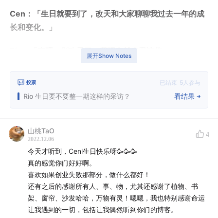
Cen：「生日就要到了，改天和大家聊聊我过去一年的成
长和变化。」
Rio：「来吧，别改天了，我现在就来采访你。」
展开Show Notes
最近都在练习「臣服」的 Cen 很愉快地答应了，这期播客
已结束
5
人参与
投票
记录下了 Cen 当时当下对于这些问题的思考和回答，然
Rio 生日要不要整一期这样的采访？
看结果
后，谢谢你的收听。
——
山桃TaO
4
2022.12.06
时间戳：
今天才听到，Cenl生日快乐呀🥳🥳🥳
真的感觉你们好好啊。
炑星迹开头
喜欢如果创业失败那部分，做什么都好！
还有之后的感谢所有人、事、物，尤其还感谢了植物、书
00:00
祝 Cen 男女士 生日快乐
架、窗帘、沙发哈哈，万物有灵！嗯嗯，我也特别感谢命运
00:33
这是一期特别的生日访谈节目
让我遇到的一切，包括让我偶然听到你们的博客。