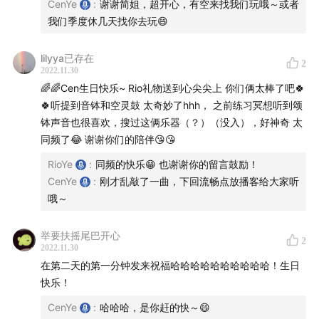
CenYe
:
谢谢简姐，超开心，有空来找我们玩哦～或者
🪐「
有主题慢谈
」
我们季度休几天找你去玩😄
E05 I 兴趣
I
E14 I 死亡
I
E17 I 孤独
I
E23 I 爱情
I
E25 I
lilyya已存在
时间
2
2022.11.30
E06 I 回忆星巴克往事
I
E18 I 星巴克是如何失去我们的
🌈🌈Cen生日快乐~ Rio礼物送到心尖尖上 你们俩太棒了吧🍀
E09 I 回忆 Genius Bar 的日子
🍀听提到音钵和空灵鼓 太奇妙了hhh， 之前练习冥想听到颂
E12 I 产品思维
I
E22 I 芳香疗法
钵声音也很喜欢，搜过这俩乐器（？）（没入），好神奇 太
E08 I 中文播客推荐一
同频了😂 谢谢你们的陪伴😘😘
RioYe
:
同频的快乐😁 也谢谢你的留言鼓励！
👬「
友聊
」
CenYe
:
刚才乱敲了一曲，下回流畅点放播客给大家听
哦～
Kevin & Josh
E26 友聊 I 看过世界的善与恶，你选择什
么？
举要扶摇尾巴开心
2
Hang
E30 同理心 I 我们内心的开放程度是同理心的边
2022.11.30
界
在第二天的第一分钟发来祝福哈哈哈哈哈哈哈哈哈哈！生日
快乐！
E49 敖登托雅 I 我是一名巴尔虎部蒙古族萨满
CenYe
:
哈哈哈，是你赶的快～😄
🥳 「
近况 I 开心的事
」