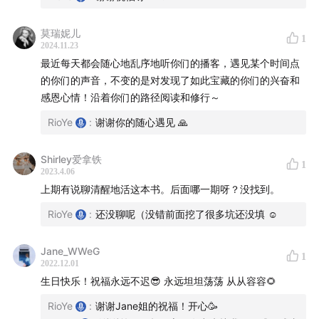
E48 参究自我 I 《当下的力量》：思维是一种上瘾症
E50 动态修行 I 体验让所有的事情流过你的心
莫瑞妮儿
1
2024.11.23
E51 动态修行 I 原来烦恼并不是长大了才有的
最近每天都会随心地乱序地听你们的播客，遇见某个时间点
E52 参究自我 I 《臣服实验》：接受生命之流
的你们的声音，不变的是对发现了如此宝藏的你们的兴奋和
感恩心情！沿着你们的路径阅读和修行～
✍️「
创业手记
」
RioYe
:
谢谢你的随心遇见 🙏
E02 I 我们与品牌的关系
E03 I 终于有人来香氛店看书了
Shirley爱拿铁
1
E04 I 要信任用户，即使从吃亏开始
2023.4.06
上期有说聊清醒地活这本书。后面哪一期呀？没找到。
E15 I 创业是一种生活方式
E20 I 我们与 Web3 和所有权经济的距离
RioYe
:
还没聊呢（没错前面挖了很多坑还没填 ☺️
E27 被采访 I 我们享受和珍惜打磨品牌DNA的过程
Jane_WWeG
E33 I 空间的状态是你的内心
1
2022.12.01
E34 我们就像花坛里的花，而店才是最委屈的
生日快乐！祝福永远不迟😎 永远坦坦荡荡 从从容容🌻
E40 不要因为自我保护而隐藏你的真诚和开放
RioYe
:
谢谢Jane姐的祝福！开心🥳