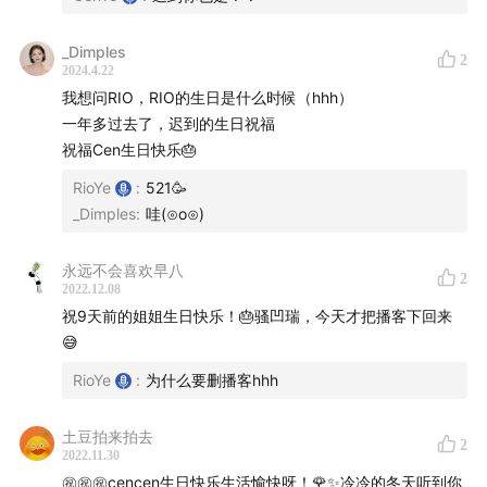
程和转变？】
26:51
【Q7：有没有想过「炑星迹」会不会消失？我们
_Dimples
2
2024.4.22
会不会创业失败？】
我想问RIO，RIO的生日是什么时候（hhh）
28:47
【Q8：有没有想过下一个生日的自己会是什么样
一年多过去了，迟到的生日祝福
子的？】
祝福Cen生日快乐🎂
29:36
【Q9：过去的一年是你人生中变化最大的一年
RioYe
:
521🥳
吗？】
_Dimples
:
哇(⊙o⊙)
30:06
【感恩过去一年想感谢的人、事、物】
36:50
【Q10：Cen 突然问 Rio 有没有什么要对她说
永远不会喜欢早八
2
的？ 】
2022.12.08
祝9天前的姐姐生日快乐！🎂骚凹瑞，今天才把播客下回来
42:36
【祝福大家，感谢每一个人，希望大家天天快
😅
乐！】
RioYe
:
为什么要删播客hhh
接下来是我们喜爱的
音乐时刻
：
土豆拍来拍去
2
43:27
Luvea - 生日快乐
2022.11.30
㊗️㊗️㊗️cencen生日快乐生活愉快呀！🌹✨冷冷的冬天听到你