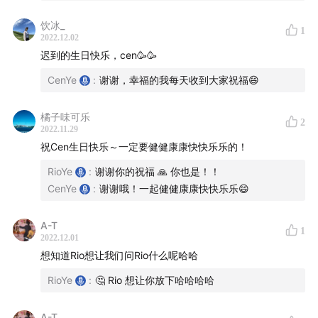
饮冰_
E07 I 店休舟山一日游
1
2022.12.02
E21 I 说不完的开心的事
迟到的生日快乐，cen🥳🥳
E28 I 我们和用户的双向选择
CenYe
:
谢谢，幸福的我每天收到大家祝福😄
E29 I 不进入流量漩涡意味着你需要放弃一部分被发现
的可能
橘子味可乐
2
E31 生活还能这样缓缓过，做热爱的事真是闪闪发光啊
2022.11.29
祝Cen生日快乐～一定要健健康康快快乐乐的！
🌲「
芳香疗愈系列
」
RioYe
:
谢谢你的祝福 🙏 你也是！！
CenYe
:
谢谢哦！一起健健康康快快乐乐😄
E22 芳疗 I 大自然是最好的医生：IFA 芳疗师聊「芳香
疗法」
A-T
1
E47 芳疗 I 聊聊大姨妈和痛经建议
2022.12.01
想知道Rio想让我们问Rio什么呢哈哈
📖「
读书
」
RioYe
:
🤔 Rio 想让你放下哈哈哈哈
E16 I 《不拘一格》：Netflix 的无为而治
A-T