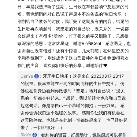
的认知以及其他天马行空的无止尽的意义探讨。
日，早晨我选择听了这期，生日歌在车载音响中想起来的时
候，我也悄悄的对自己说了声原本不准备说的“生日快乐”！
🥳 如果你喜欢我们的节目，欢迎和我们做朋友！
刚刚给自己做饭的时候，我听完了这期所有的内容，结尾的
生日歌再次响起时，我坚定的对自己说，没关系的，一切都
【
如果你想要支持我们：
会好起来！有很多想说的，打了很久的字又删除了，只想换
做深深的感恩：谢谢炑星迹，谢谢Rio和Cenl，感谢遇见，也
1 留言、私信或邮件 告诉我们你的想法
谢谢自己没有错过！还有个惊喜，几天前随手在炑星迹买的
2 和我们一起，传递爱和祝福
皂和香氛到了，刚好成为了送自己最棒的生日礼物🎁很喜欢
你们的声音，喜欢你们快乐的分享，谢谢陪伴♥️
3 和我们一起，每天参究自我
4 在「炑星迹」公众号 私信回复「支持」扫描二维码赞
CenYe
:
牙牙生日快乐！这是来自 20230317 23:17
赏
的祝福。很幸福能在不同的时间同样的生日中交汇。 仿
佛也在你身边看到你做饭时「坚定」地对自己说：“没关
5 在「炑星迹」的 微信/小红书 小店选购适合的产品
】
系的一切都会好起来。” 想起，我以前经常也会和自己说
我们的每一个产品都是由 Cen 手作，我们确信「健康的生
起这句话。像是给自己一个温暖的拥抱，一份力量。 感
谢你告诉我们这个温暖的故事。 感谢你让我们有机会在
活来源于有意识的消费」，非常期待认识和我们一样或者
这天陪伴你。也就是在此刻一切都好起来了，也已经好起
不一样的，对生活有热情、对生命有热爱的小伙伴们。也
来了，一切都很好 ：）
非常感谢大家支持我们继续分享更多的领悟和产品。
RioYe
:
看到你的留言，好感动呀，也很感恩可以和你