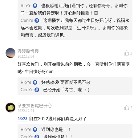
01:43
大家可以留言你们好奇的问题
RioYe
:
也很感谢让我们遇到你，还有你哥哥。谢谢你
们一直给我们肯定呀！开心到转圈圈！🙆
进入正片
CenYe
:
这期播客让我每天都过生日好开心呀，祝福永
远不会过期，每次收到都是「生日快乐」。谢谢你的喜欢
02:19
突如其来的采访【主持人：Rio】【采访嘉宾：
和留言，感恩我们遇见。
Cen】
03:20
【Q1：很多热心网友，都好奇你觉得今年收到生
漫漫路慢慢
3
日礼物怎么样？】
2022.12.04
好喜欢你们，刚开始听以前的期数，会一直听到你们两百期
08:40
【Q2：你觉得创业的这一年多对你来说意味着什
哒~生日快乐呀cen
么？】
11:30
RioYe
【Q3：有没有量变达到质变的转折点可以分
:
好感动😭 两百期不见不散
CenYe
:
已经开始「考古」啦 ：）
享？】
16:40
【Q4：如果现在的你回到过去，会和一年多前的
举要扶摇尾巴开心
自己说些什么？】
2
2022.12.01
19:48
【Q5：如果给那个时候的自己推荐一本书，会推
43:23
能在2022遇到你们真是太好了！
荐哪一本？】
RioYe
:
遇到你也是！！
20:23
【Q6：你怎么看待「炑星迹」一路以来的创业旅
CenYe
:
遇到你也是！！