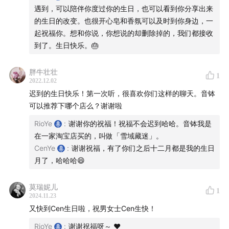
遇到，可以陪伴你度过你的生日，也可以看到你分享出来
——
的生日的改变。也很开心皂和香氛可以及时到你身边，一
起祝福你。想和你说，你想说的却删除掉的，我们都接收
👼 「
参究自我
」
到了。生日快乐。🎂
E37 疗愈 I 时光机疗愈法：让现在的你回到过去
胖牛壮壮
1
E38 疗愈 I 即时破局疗愈法：跳出和识别过去的循环模
2022.12.02
式
迟到的生日快乐！第一次听，很喜欢你们这样的聊天。音钵
E39 疗愈 I 你的情绪就是你的能量
可以推荐下哪个店么？谢谢啦
E41 疗愈 I 当你打压「小我」的时候，其实就是在打压
RioYe
:
谢谢你的祝福！祝福不会迟到哈哈。音钵我是
你自己
在一家淘宝店买的，叫做「雪域藏迷」。
CenYe
:
谢谢祝福，有了你们之后十二月都是我的生日
E42 疗愈 I 冥想是一件快乐的事
月了，哈哈哈😄
E43 参究自我 I 空性：让生命来活你
E44 参究自我 I 七脉轮和能量场的一次测试经历
莫瑞妮儿
1
E45 参究自我 I 《一的法则》① 卡拉的故事
2024.11.23
E46 参究自我 I 《一的法则》② 你生活中的每一个选
又快到Cen生日啦，祝男女士Cen生快！
择都会成为你的能量
RioYe
:
谢谢祝福呀～ ❤️