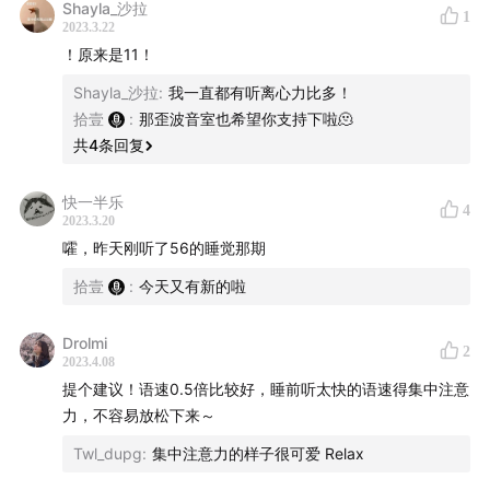
Shayla_沙拉
1
2023.3.22
！原来是11！
🕺 Staff
Shayla_沙拉
:
我一直都有听离心力比多！
拾壹
:
那歪波音室也希望你支持下啦🫠
选题策划：拾壹
共
4
条回复
声音制作：拾壹
快一半乐
主播：拾壹
4
2023.3.20
嚯，昨天刚听了56的睡觉那期
拾壹
:
今天又有新的啦
📎 节目介绍
Drolmi
2
「Vibration 歪波音室」是一档以爱好者的视角分享音乐
2023.4.08
的播客节目，我想用自己的力量，让你能听到更丰富的音
提个建议！语速0.5倍比较好，睡前听太快的语速得集中注意
力，不容易放松下来～
乐。
Twl_dupg
:
集中注意力的样子很可爱 Relax
主理人：拾壹