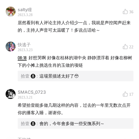
🎧 背景音乐
salty瞳
36
2023.3.28
居然看到有人评论主持人介绍少一点，我就是声控闻声赶来
（音乐人 – 歌曲名）
的，主持人声音可太温暖了！多说点话哈～
Austin Farwell – New Home (Slowed)
快逃子
hideyuki hashimoto – matsu
22
2023.3.23
hideyuki hashimoto – umi
08:18
好想哭啊 好像在桂林的湖中央 静静漂浮着 好像在柳树
下的小摊上挑选生肖的玉做的项链
拾壹
:
這場景描述太好了🥹
🕕 时间轴与歌曲列表
SMACS_0723
17
2023.3.21
（音乐人 – 歌曲名）
希望拾壹能多做几期这样的内容，过去的一年里无数次点开
你的播客入睡，谢谢你。
02:22
开头& ubras 呼呼睡眠衣介绍
03:00
范宗沛 – 摆渡人之歌
拾壹
:
會的，今年會多做一些安撫系列～
10:30
溝口肇 – Star Filled Night