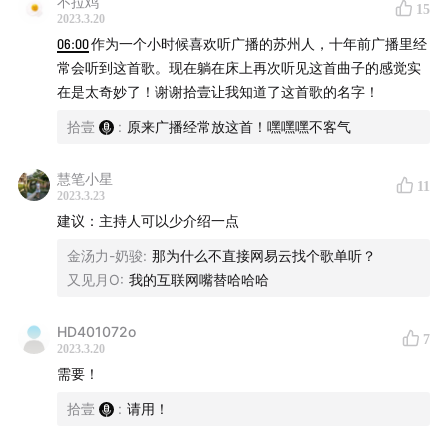
不拉鸡
19:34
King Crimson – I Talk To The Wind(Alternate
15
2023.3.20
mix)
06:00
作为一个小时候喜欢听广播的苏州人，十年前广播里经
27:47
吉松隆 – Dream Colored Mobile II, Op. 58a：
常会听到这首歌。现在躺在床上再次听见这首曲子的感觉实
Andante
在是太奇妙了！谢谢拾壹让我知道了这首歌的名字！
36:15
吉松隆 – 2つのロマンス 诞生日のロマンス
拾壹
:
原来广播经常放这首！嘿嘿嘿不客气
40:12
Yael Naim – Water
46:38
坂本龍一 – Ieta
慧笔小星
11
2023.3.23
51:03
结尾 & Arvo Pärt – Spiegel im Spiegel
建议：主持人可以少介绍一点
金汤力-奶骏
:
那为什么不直接网易云找个歌单听？
又见月O
:
我的互联网嘴替哈哈哈
🎁 领取优惠券方式
HD401072o
即日起至 3 月 26 日，前100位听友，进入天猫【ubras
7
2023.3.20
内衣旗舰店】，联系客服发送暗号「呼呼就入睡」 ，即可
需要！
领取满 269-20 优惠券。
拾壹
:
请用！
优惠券有效期为 2023 年 3 月 20 日 – 2023 年 3 月 26