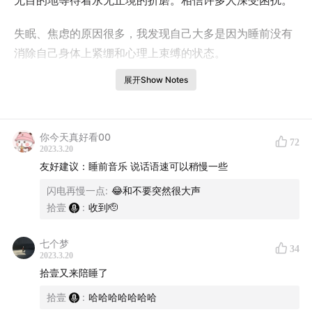
无目的地等待着永无止境的折磨。相信许多人深受困扰。
失眠、焦虑的原因很多，我发现自己大多是因为睡前没有
消除自己身体上紧绷和心理上束缚的状态。
展开Show Notes
因此这期节目，希望能用音乐的力量，安抚你疲惫与焦虑
的心，摆脱束缚，让你可以安稳、舒适地睡个好觉。
你今天真好看00
当然，不只睡前，只要是你心情不好、情绪焦虑的时候，
72
2023.3.20
都可以听听看，我相信这些音乐是能让人平静下来的。
友好建议：睡前音乐 说话语速可以稍慢一些
闪电再慢一点
:
😂和不要突然很大声
希望这一期节目，可以带你到另一个世界去，那是一个只
拾壹
:
收到🫡
有你的世界，时间也完全属于你，希望你能享受接下来的
音乐之旅。
七个梦
34
2023.3.20
💡本期节目与「ubras」联合呈现
拾壹又来陪睡了
拾壹
:
哈哈哈哈哈哈哈