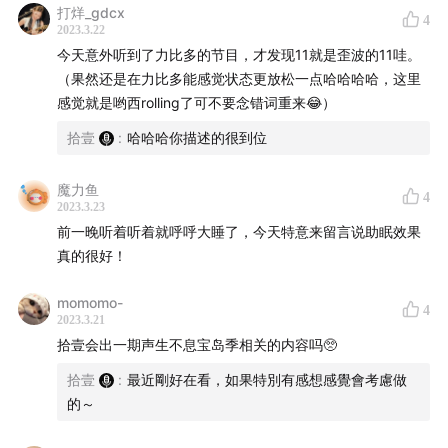
打烊_gdcx
4
日。
2023.3.22
今天意外听到了力比多的节目，才发现11就是歪波的11哇。
每位用户仅限领取一次，数量有限先到先得！
（果然还是在力比多能感觉状态更放松一点哈哈哈哈，这里
感觉就是哟西rolling了可不要念错词重来😂）
拾壹
:
哈哈哈你描述的很到位
🌸 关于 ubras
魔力鱼
4
2023.3.23
成立于 2016 年，全球范围注册的女性贴身衣物品牌
前一晚听着听着就呼呼大睡了，今天特意来留言说助眠效果
真的很好！
ubras 主张无束缚的穿戴体验
momomo-
满足女性对内衣舒适好穿的基本诉求，体现女性自然真实
4
2023.3.21
的体态美
拾壹会出一期声生不息宝岛季相关的内容吗🥺
拾壹
:
最近剛好在看，如果特別有感想感覺會考慮做
致力于成为女性成长过程中温情的陪伴者
的～
共同成长为更自由、更自我的模样