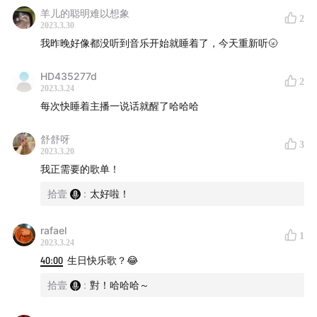
👇🏻 节目推荐
羊儿的聪明难以想象
2
2023.3.30
一对两岸小夫妻的私房话播客：
离心力比多
我昨晚好像都没听到音乐开始就睡着了，今天重新听🌝
不定期更新，音乐混音带：
Vibration Mixtape
🎯 商务、媒体合作：添加微信 wbyswaiwai，请备注来
HD435277d
2
意
2023.3.24
每次快睡着主播一说话就醒了哈哈哈
📬 如果有任何问题或反馈，欢迎发电子邮件至：
relic_ice@icloud.com
舒舒呀
3
2023.3.20
我正需要的歌单！
📥 歪波系列
拾壹
:
太好啦！
🎤 音乐人集锦
rafael
1
2023.3.24
告五人
丨
安溥&张悬
丨
re:plus
丨
陈珊妮
丨
任贤齐
丨
40:00
生日快乐歌？😂
ye（Kanye West）
丨
周杰伦
丨
ONE OK ROCK
丨
苏打绿&
拾壹
:
對！哈哈哈～
鱼丁糸
丨
蛋堡
丨
DJ Krush
丨
黄义达
丨
坂本龙一
丨
张震岳
丨