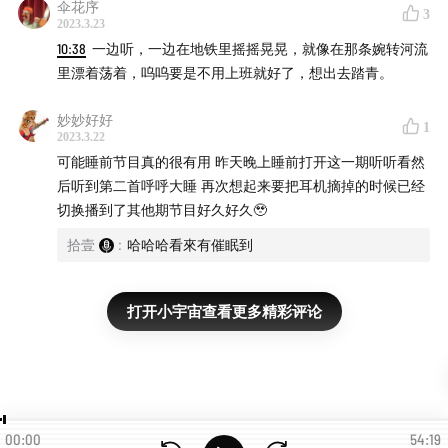
Battles
丨
HUSH
丨
林生祥
丨
禹元才
丨
吴彤
丨
五月天
丨
拉赫
伞花序
3
2023.3.23
玛尼诺夫
丨
伍佰&China Blue
10:38
一边听，一边在地铁里摇摇晃晃，就像在那条婉转河流
里漂着荡着，呜呜要是不用上班就好了，想出去踏青。
🎶 音乐流派系列
妙妙好好
蓝调 Blues
丨
新浪潮 New Wave
丨
新灵魂乐Neo Soul
丨
灵
1
2023.3.22
魂乐 Soul
丨
数学摇滚 Math Rock
丨
凯尔特音乐 Celtic
丨
可能睡前节目真的很有用 昨天晚上睡前打开这一期听听看然
自赏 Shoegaze
丨
城市流行 City Pop
丨
新城市流行 Neo
后听到第二首呼呼大睡 再次想起来要把耳机摘掉的时候已经
切换播到了其他期节目好久好久🥹
City Pop
丨
后摇 Post Rock
丨丨
爵士嘻哈 Jazz Hiphop
拾壹
:
哈哈哈看來有催眠到
💤 安抚、睡眠系列
去散步
丨
Winter Sweet – 冬季暖歌
丨
卧室沉浸之旅：性爱
打开小宇宙查看更多精彩评论
诗歌 音乐
丨
面对糟糕世界
丨
一起失眠
丨
睡前保持身心干净
丨
安抚你的 6 首歌
丨
我失眠听的歌
丨
我睡前听的 9 首歌
丨
Hyper Light Drifter
丨
拉赫玛尼诺夫
00:00
🎵 歪波速报每月专辑精选（新栏目）
54:19