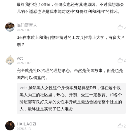
00 系列预告
最终我拒绝了offer，但确实也还有其他原因。不过我想那会
儿的不适感也许是我本能对这种“身份红利和利用”的排斥。
01 美利坚甄嬛
临门野蛮人
5
02 夺魂镇民主
2026.5.07
dei在本质上和我们曾经搞过的工农兵推荐上大学，有多大区
03 美式关系户（本集）
别？
vot
2
2026.5.07
完全就是社区治理的理想形态。虽然是美国故事，但是也是
国内可以借鉴的。
vot
:
虽然黑人女性这个身份本身是典型DEI，但在这个以
黑人为主的社区里，热心、开朗、受过一定教育、和各个
阶层都有良好关系的女性本身就是最适合团结整个社区的
人，最终还是实现了任人唯贤
HAILAOZI
2
2026.5.13