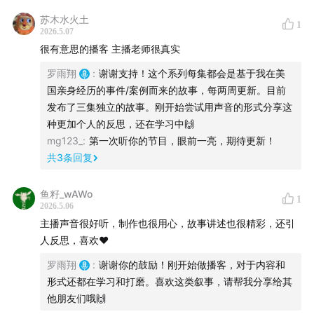
苏木水火土
1
2026.5.07
很有意思的播客 主播老师很真实
罗雨翔
:
谢谢支持！这个系列每集都会是基于我在美
国亲身经历的事件/案例而来的故事，每两周更新。目前
发布了三集独立的故事。刚开始尝试用声音的形式分享这
种更加个人的反思，还在学习中🙌
mg123_
:
第一次听你的节目，眼前一亮，期待更新！
共
3
条回复
鱼籽_wAWo
1
2026.5.06
主播声音很好听，制作也很用心，故事讲述也很精彩，还引
人反思，喜欢❤️
罗雨翔
:
谢谢你的鼓励！刚开始做播客，对于内容和
形式还都在学习和打磨。喜欢这类叙事，请帮我分享给其
他朋友们哦🙌