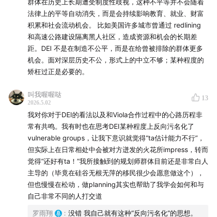
群体在历史上长期遭受制度性歧视，这种不平等并不会随着
本期故事是我在一个美国南部城市的黑人区做项目时的亲
法律上的平等自动消失，而是会持续影响教育、就业、财富
身经历。当政府把一位黑人女性“空降”进我们的项目组
积累和社会流动机会。 比如美国许多城市曾通过 redlining
时，我的第一反应不是欢迎，而是警惕：这是关系户？还
和高速公路建设隔离黑人社区，造成资源和机会的长期差
是政治正确的体现？但这个看似简单的判断，最终把我带
距。DEI 不是在制造不公平，而是在给曾被排除的群体更多
机会。面对深层历史不公，形式上的中立不够；某种程度的
向了一系列更复杂的问题——关于身份、偏见，以及我们
矫枉过正是必要的。
口中的“公平”，到底意味着什么？
叫我喔喔哒
🔊 欢迎收听
3分钟系列预告
，了解这档节目的世界观。
13
2026.5.02
我对你对于DEI的看法以及和Viola合作过程中的心路历程非
🎙讲故事的人
常有共鸣。我有时也在思考DEI某种程度上反向污名化了
vulnerable groups，让我下意识就觉得“ta估计能力不行”，
但实际上在日常相处中会被对方迸发的火花所impress，转而
觉得“还好有ta！”我所接触到的规划师群体目前还是非常白人
主导的（毕竟在硅谷无根无萍的移民很少会愿意做这个），
但也慢慢在松动，做planning其实也帮助了我学会如何和与
自己非常不同的人打交道
罗雨翔
:
没错 我自己就有这种“反向污名化”的思想。