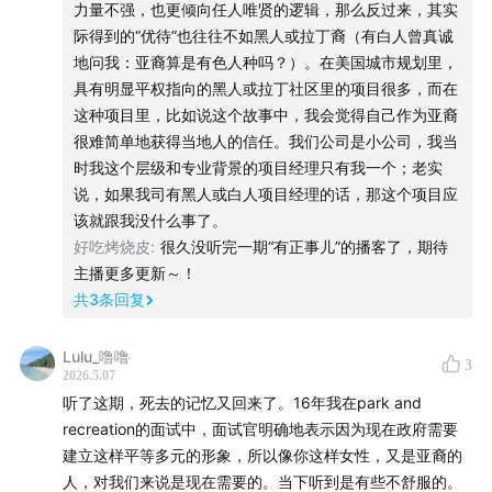
力量不强，也更倾向任人唯贤的逻辑，那么反过来，其实
际得到的“优待”也往往不如黑人或拉丁裔（有白人曾真诚
声明
地问我：亚裔算是有色人种吗？）。在美国城市规划里，
具有明显平权指向的黑人或拉丁社区里的项目很多，而在
本期故事基于真实经历创作，人物、地点与细节经过处
这种项目里，比如说这个故事中，我会觉得自己作为亚裔
理，不完全对应现实。
很难简单地获得当地人的信任。我们公司是小公司，我当
时我这个层级和专业背景的项目经理只有我一个；老实
BGM 来自于《+bien》（Gustavo Cerati）。
说，如果我司有黑人或白人项目经理的话，那这个项目应
该就跟我没什么事了。
图片借助AI处理。
好吃烤烧皮
:
很久没听完一期“有正事儿”的播客了，期待
主播更多更新～！
📩邮箱：urban.myths.podcast@outlook.com
共
3
条回复
📗公众号：不成熟研究
Lulu_噜噜
3
2026.5.07
📕小红书：城市传说 Urban Myths
听了这期，死去的记忆又回来了。16年我在park and
recreation的面试中，面试官明确地表示因为现在政府需要
《美国城市传说》系列节目
建立这样平等多元的形象，所以像你这样女性，又是亚裔的
人，对我们来说是现在需要的。当下听到是有些不舒服的。