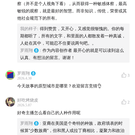
36:09
政治正确是否公平？
察（并不是个人视角下看），从而获得一种敏感体察，最高
敏锐的观察，就是最好的智慧。而非知识，传统，荣誉或其
他社会规范下的所有。
我的样子
:
得到赞赏，又开心，又感觉很惭愧的。你的每
期都听了，所有的文字，和里面的人都散发着一种真诚，
人处在其中，可能忍不住要说两句吧。。
罗雨翔
:
作为内容创作者 最开心的就是可以读到这么
认真、有想法的留言。谢谢！
罗雨翔
3
2026.4.30
今天故事的原型城市是哪里？欢迎留言竞猜👌
好吃烤烧皮
2
2026.5.07
好奇主播怎么看自己的人种作用呢
罗雨翔
:
亚裔在美国是个奇特的种族，政府填表的时
候算“少数族裔”，但和黑人或拉丁裔相比，凝聚力和政治