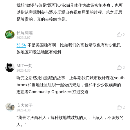
我想“傲慢与偏见”既可以指dei具体作为政策实施本身，也可
以指从旁观到参与逐步反观自身视角局限的过程。总之反思
是珍贵的，真的去接触也是。
长尾阔嘴
2
2026.5.07
36:34
不是美国独有啊，比如我们的高校录取也有对少数民
族地区和发达地区有倾斜
MIT一梵
2
2026.4.30
听完之后感觉很温暖的故事 - 上学期我们城市设计课在south
bronx和当地社区组织一起做的规划，也和不少少数族裔的
志愿者Community Organizers打过交道
安大傻子
2
2026.4.30
“我最讨厌两种人：搞种族地域歧视的人，上海人，不识数的
人。”