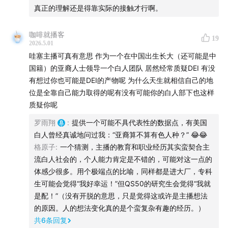
真正的理解还是得靠实际的接触才行啊。
咖啡就播客
19
2026.5.01
哇塞主播可真有意思 作为一个在中国出生长大（还可能是中
国籍）的亚裔人士领导一个白人团队 居然经常质疑DEI 有没
有想过你也可能是DEI的产物呢 为什么天生就相信自己的地
位是全靠自己能力取得的呢有没有可能你的白人部下也这样
主播罗雨翔过往的单集:
忽左忽右
、
美轮美换
、
不合时宜
、
质疑你呢
漩涡派对
、
城市罐头
、选修课（
1
&
2
）、
五湖四海
、城市
罗雨翔
:
提供一个可能不具代表性的数据点，有美国
中国（
1
&
2
）
白人曾经真诚地问过我：“亚裔算不算有色人种？” 😂😂
格原子
:
一个猜测，主播的教育和职业经历其实蛮契合主
👩🏾‍🦱故事主人公
流白人社会的，个人能力肯定是不错的，可能对这一点的
体感少很多。用个极端点的比喻，同样都是进大厂，专科
生可能会觉得“我好幸运！”但QS50的研究生会觉得“我就
是配！”（没有开脱的意思，只是觉得这或许是主播想法
的原因。人的想法变化真的是个蛮复杂有趣的经历。）
共
6
条回复