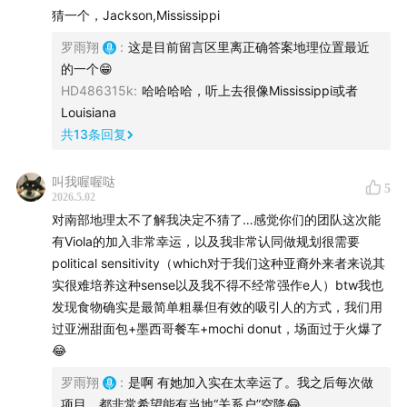
猜一个，Jackson,Mississippi
罗雨翔
:
这是目前留言区里离正确答案地理位置最近
的一个😁
HD486315k
:
哈哈哈哈，听上去很像Mississippi或者
Louisiana
共
13
条回复
叫我喔喔哒
5
2026.5.02
对南部地理太不了解我决定不猜了…感觉你们的团队这次能
有Viola的加入非常幸运，以及我非常认同做规划很需要
political sensitivity（which对于我们这种亚裔外来者来说其
实很难培养这种sense以及我不得不经常强作e人）btw我也
⏳时间轴
发现食物确实是最简单粗暴但有效的吸引人的方式，我们用
过亚洲甜面包+墨西哥餐车+mochi donut，场面过于火爆了
Part 1 遭遇最强“关系户”
😂
罗雨翔
:
是啊 有她加入实在太幸运了。我之后每次做
02:00
来到特朗普的基本盘
项目，都非常希望能有当地“关系户”空降😂