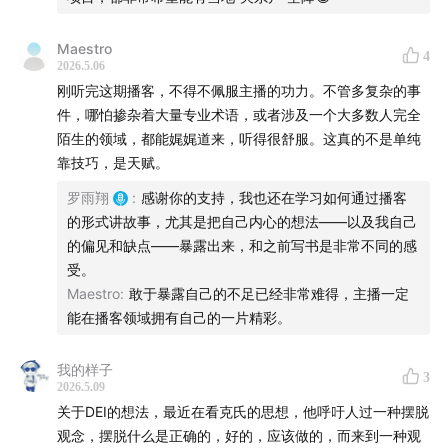
07:15
黑人区风情
Maestro
4
2026.5.06
13:36
一种很有感染力的笑
刚听完这期播客，不得不佩服主播的功力。不管多复杂的事
件，哪怕掺杂着大量专业术语，或者涉及一个大多数人完全
Part 2 地头蛇
陌生的领域，都能娓娓道来，听得很舒服。这真的不是单纯
靠技巧，是天赋。
19:12
我差点让团队没饭可吃
罗雨翔
:
感谢你的支持，我也还在学习如何通过播客
23:53
把项目会开到“家”里
的形式讲故事，尤其是把自己内心的想法——以及我自己
的偏见和缺点——暴露出来，和之前写书是非常不同的感
26:29
The Taste of the Community
受。
Maestro
:
敢于暴露自己的不足已经非常难得，主播一定
Part 3 困扰我的三个问题
能在播客领域拥有自己的一片精彩。
31:20
我是否剥削了她？
我的样子
3
2026.5.09
34:09
公众参与是否只是合法性装饰？
关于DEI的想法，最近在看克氏的思想，他呼吁人过一种摆脱
观念，摆脱什么是正确的，好的，应该做的，而来到一种观