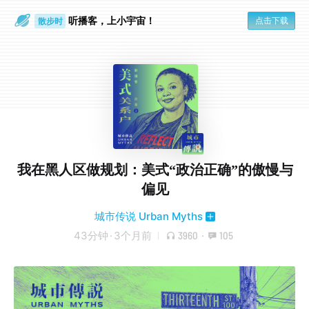
听播客，上小宇宙！
点击下载
散步时
通勤路上
我在黑人区做规划：美式“政治正确”的傲慢与
偏见
城市传说 Urban Myths
43分钟
·
3个月前
3960
·
105