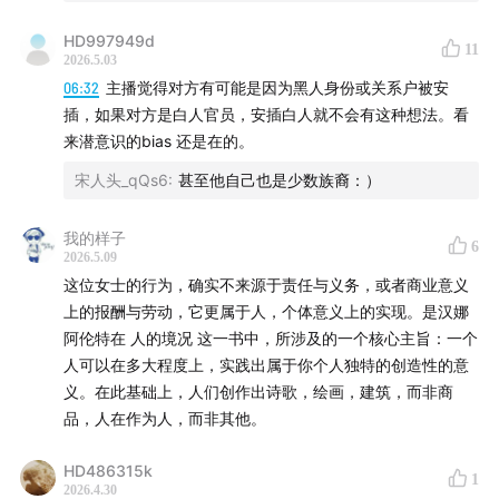
HD997949d
11
2026.5.03
06:32
主播觉得对方有可能是因为黑人身份或关系户被安
插，如果对方是白人官员，安插白人就不会有这种想法。看
来潜意识的bias 还是在的。
宋人头_qQs6
:
甚至他自己也是少数族裔：）
我的样子
6
2026.5.09
这位女士的行为，确实不来源于责任与义务，或者商业意义
上的报酬与劳动，它更属于人，个体意义上的实现。是汉娜
阿伦特在 人的境况 这一书中，所涉及的一个核心主旨：一个
人可以在多大程度上，实践出属于你个人独特的创造性的意
Viola就是那位被政府“空降”进项目组的成员，也是在这个
义。在此基础上，人们创作出诗歌，绘画，建筑，而非商
过程中让我不断重新理解许多问题、并让我反过来质疑我
品，人在作为人，而非其他。
自己的人。
HD486315k
1
2026.4.30