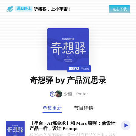
散步时
通勤路上
听播客，上小宇宙！
点击下载
88873
已订阅
奇想驿 by 产品沉思录
少楠、fonter
单集更新
节目详情
【串台 · AI炼金术】和 Mars 聊聊：像设计
产品一样，设计 Prompt
和 Mars 的深夜聊天，关于 AI 在产品的应用，以及