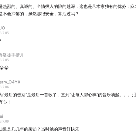
生
林志颖
钟汉良
王耀庆
是热烈的、真诚的、全情投入的陷的越深，这也是艺术家独有的优势；麻
文月
地磁卡
夏之禹
Lu1
是不会抑郁的，虽然那很安全，算活过吗？
2
肖骏
安雨
Chace
JO
Leo1Bee
3.7.05
P
舍
得潘徒手捞月
姿1
2
3.7.05
妮1
2
周蕙
梁静茹
😭😭
雅
蔡依林
erry_O4YX
妹
A-Lin
范晓萱
3.7.06
蔚
郑秀文
为“最后的告别”是最后一首歌了，直到“让每人都心碎”的音乐响起。。。
莲
陈慧娴
有心！
莹
黄韵玲
艾敬
ei
文
陈珊妮
张悬1
2
3.7.09
伊能静
黄圣依
金海心
知道是几几年的采访？当时她的声音好快乐
丁当
阿兰
小娟