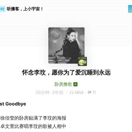
步时
勤路上
听播客，上小宇宙！
怀念李玟，愿你为了爱沉睡到永远
卧房撸歌
26分钟
·
3年前
5846
·
71
st Goodbye
徐佳莹的卧房贴满了李玟的海报
卓文萱比赛唱李玟的歌被人相中