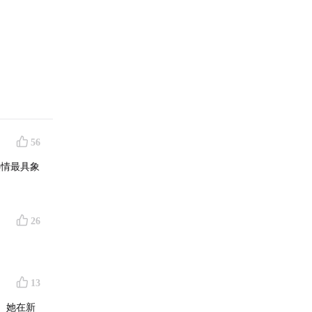
56
热情最具象
26
13
。她在新