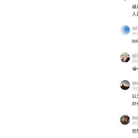
陈楚
越
施鑫
人
裘德1
AF
鱼翅
202
RI
女生宿
彼
孙燕
202
戴佩
😭
蔡健
Sh
张惠
202
莫文
以
林忆
好
徐佳
RR
杨乃
202
黄龄
想
那英