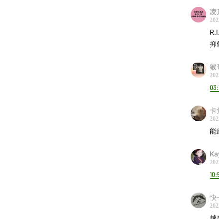
容祖
凌
202
田馥
R.I
阿肆
抑
刘若
柯泯
猴
202
Band
03:
卡
新裤
202
南拳
能
At17
INN
Ka
202
Toky
10:
后乐园
快
202
卢凯
越