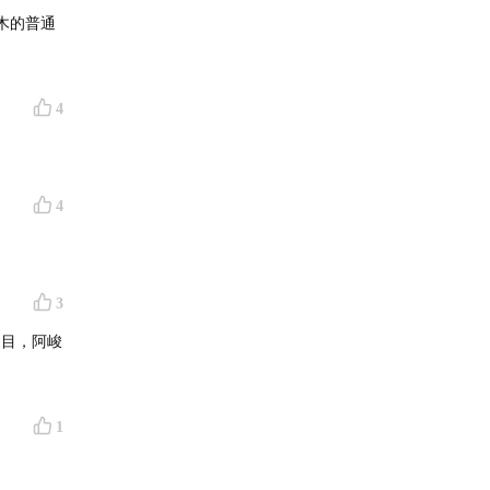
木的普通
4
4
3
泪目，阿峻
1