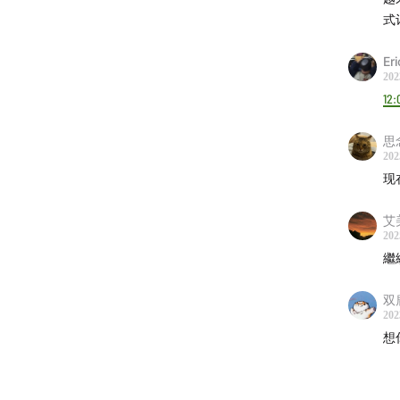
李玟
式
方大
Er
访客..
202
12:
王心
思
张艾
202
顺子
现
赵传
艾美
202
繼
双
202
想