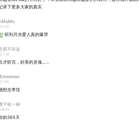
记录下更多大家的真实
同
icMuMu
.躲在ta的宿舍
3.7.05
07
听到月光爱人真的爆哭
凌
蔡健雅
田馥甄
林宥嘉
黄立行
刘若英
张芸京
周华健
李宗盛
念那不在这
嘉
许鞍华
莫文蔚
任贤齐
陈奂仁
吕方
钟汉良
蔡依林
苏运莹
5.7.10
辛晓琪
卓文萱
萧煌奇
在才听完，好美的灵魂……
潘越云
黄韵玲
李宇春
王心凌
潘玮柏
游鸿明
treeman
5.7.01
續想念李玟
鹿干哈一杯
3.8.25
你的365天