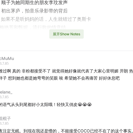
顺子为她同期生的朋友李玟发声
初出茅庐，拍音乐录影带的背后
如果不是听妈妈的话，人生就错过了奥斯卡
梅艳芳和甄妮，流行歌的情意结
展开Show Notes
庾澄庆、张学友、黄大炜的金曲
Played
icMuMu
 - 爱你是我的自由
3.7.05
- 等爱降落
难过啊 真的 非粉都接受不了 就觉得她好像就代表了大家心里明媚 开朗 
样子 想到她也都是她弯弯的笑眼 唉 希望她不会再痛苦 好好休息吧
 Do You Want My Love
- 往日情
nelane_
- 月光爱人
3.7.05
 - 将冰山劈开
的语气从头到尾都好小太阳哦！轻快又俏皮😭😭😭
- 雨中交响曲
棍棍子
庆 - 想哭就到我怀里哭
3.7.05
 - 最后的告别
夜注定无眠。到现在我还是懵的，不能接受COCO已经不在了的这个事实