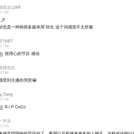
儿
周笔畅
张靓颖
顶览众山KR
3.7.06
甄
万芳
雷光夏1
2
._P
朱婧汐
斯丹曼簇1
2
郁也是一种病很多媒体用 轻生 这个词感觉不太舒服
英
张韶涵
徐怀钰
薰
希林娜依·高
吴莫愁
哥1987
3.7.06
房见
14
很用心的节目 感动
觉得也比
子
旅行团
Joyside
木马
3.7.06
妈妈
动力火车
张淇和黑豹
感受到主播的哭腔😭
Twins
OUT
NaraBara
y_Tang
3.7.06
o Ska Paradise Orchestra
55
R.I.P CoCo
一半乐
3.7.05
彤1
2
3
来越觉得阿峻的节目好了，希望以后和越来越多的人聊天，这样或许能以