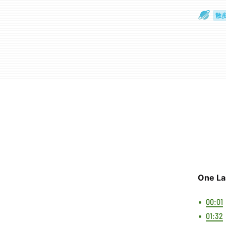
散
通
One La
00:01
01:32