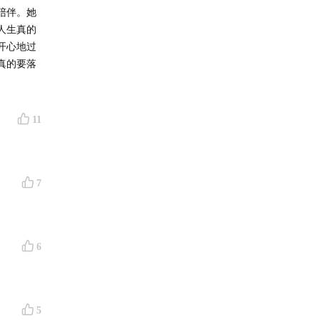
陪伴。她
人生真的
开心地过
真的要落
11
7
6
5