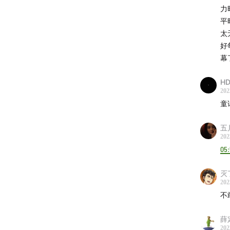
黄大
力
平
卧谈会G
太
好
男生宿
幕
彭于
HD
202
陶喆
童
谢霆
李克
五
苏永
202
05
杜德
伍佰1
灭
方文
202
周华
不
张洪
薛
任贤
202