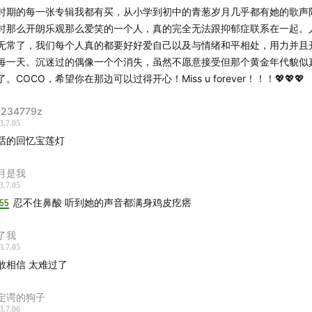
炜 - 让每个人都心碎
时期的每一张专辑我都有买，从小学到初中的青葱岁月几乎都有她的歌声
时那么开朗乐观那么爱笑的一个人，真的完全无法跟抑郁症联系在一起。
PS🧭
无常了，我们每个人真的都要好好爱自己以及与情绪和平相处，用力并且
每一天。沉迷过的偶像一个个消失，虽然不愿意接受但那个黄金年代貌似
舍
了。COCO，希望你在那边可以过得开心！Miss u forever！！！💖💖💖
晏
张震岳1
2
热狗
国蛋
234779z
3.7.05
王力宏
林宥嘉
杨宗纬
话的回忆宝莲灯
锋
关楚耀
黄家强
勤
吕方
雷颂德
月是我
康
许志安
梁汉文
3.7.05
:55
忍不住鼻酸 听到她的声音都满身鸡皮疙瘩
伟
小虫
2
张楚
宋冬野
了我
山
黄俊郎
3.7.05
健
赵传
张信哲
品冠
敢相信 太难过了
量
李泉
周传雄
林志炫
定谔的狗子
齐
吴克群
黄义达
苏见信
3.7.06