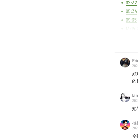
02:32
05:34
09:35
13:14
21:45
Music 
Er
李玟
202
李玟 
好
的
李玟 -
李玟 
la
李玟 
202
梅艳芳
她
甄妮 
棍
庾澄
202
张学友
今