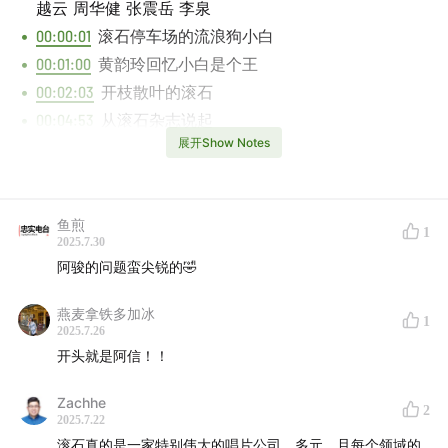
越云 周华健 张震岳 李泉
00:00:01
滚石停车场的流浪狗小白
00:01:00
黄韵玲回忆小白是个王
00:02:03
开枝散叶的滚石
00:04:53
从滚石杂志说起
展开Show Notes
00:05:42
另立门户的飞碟
00:11:41
潘越云回忆三人展
00:13:53
国际唱片进入本土
鱼煎
00:16:30
金曲奖的那次举牌
1
2025.7.30
00:19:23
当李宗盛和罗大佑在一起
阿骏的问题蛮尖锐的🤣
00:20:45
组超级乐队这件事
燕麦拿铁多加冰
00:23:20
别家挖角周华健
1
2025.7.26
00:25:17
赵传对滚石的爱恨情仇
开头就是阿信！！
00:28:50
一直在隐身的陈淑桦
00:34:37
九零年代的鼎盛期
Zachhe
2
2025.7.22
00:37:58
张培仁回忆中国火
滚石真的是一家特别伟大的唱片公司，多元，且每个领域的