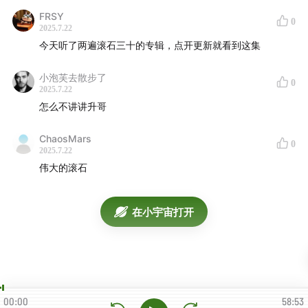
周华健 - 朋友
FRSY
0
2025.7.22
Contacts
今天听了两遍滚石三十的专辑，点开更新就看到这集
听友群: looperfm (+微信小助手)
小泡芙去散步了
0
2025.7.22
小红书:
卧房撸歌
怎么不讲讲升哥
Email: looperfm@163.com
ChaosMars
卧谈会GPS🧭
0
2025.7.22
伟大的滚石
男生宿舍
彭于晏
张震岳1
2
热狗
国蛋
在小宇宙打开
陶喆
王力宏
林宥嘉
杨宗纬
谢霆锋
关楚耀
黄家强
李克勤
吕方
雷颂德
苏永康
许志安
梁汉文
00:00
58:53
杜德伟
小虫