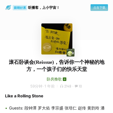
听播客，上小宇宙！
点击下载
眼睛好累
一个人
滚石卧谈会(Reissue)，告诉你一个神秘的地
方，一个孩子们的快乐天堂
卧房撸歌
59分钟
·
1 年前
2149
·
10
Like a Rolling Stone
Guests: 段钟潭 罗大佑 李宗盛 张培仁 赵传 黄韵玲 潘