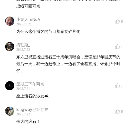
00:42:12
李泉回忆中国海
成绩可圈可点
00:43:55
一次没意料到的成功
00:46:50
一路走来的高高低低
小龙人_eNuA
0
2025.10.21
00:53:22
一盘老段的卡带
为什么这个播客的节目都感觉碎片化
Music Played
梅勒斯_
1
2025.7.22
五月天 - 时光机
东方卫视直播过滚石三十周年演唱会，应该是那年国庆节的
黄韵玲 - 蓝色啤酒海
最后一天，我一边赶作业，一边看了全程直播。怀念那个时
苏芮 - 变
代。
潘越云 - 我的思念
星期三下午两点
纵贯线 - 亡命之徒
1
2025.7.21
陈淑桦 - 生生世世
坐上滚石的沙发🛋️
何勇 - 钟鼓楼
金门王&李炳辉 - 流浪到淡水
longway已经存在
0
2025.7.22
罗大佑 - 家(i)
伟大的滚石！
周华健, 李宗盛, 品冠 - 最近比较烦