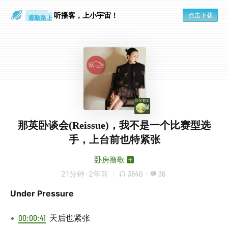
散步时
通勤路上
听播客，上小宇宙！
点击下载
那英卧谈会(Reissue)，我不是一个比赛型选
手，上台前也特紧张
卧房撸歌
21分钟
·
2年前
3840
·
36
Under Pressure
00:00:41
天后也紧张