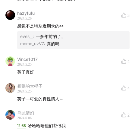
李克勤
吕方
雷颂德
苏永康
许志安
梁汉文
hazyfufu
3
2024.5.26
杜德伟
小虫
感觉不是特别近期录的👀
伍佰1
2
张楚
宋冬野
eves__
:
十多年前的了。
方文山
黄俊郎
momo_uvV7
:
真的吗
周华健
赵传
张信哲
品冠
张洪量
李泉
周传雄
林志炫
Vince1017
4
任贤齐
吴克群
黄义达
苏见信
2024.5.25
陈楚生
英子真好
林志颖
钟汉良
王耀庆
施鑫文月
地磁卡
夏之禹
Lu1
暴躁的大橙子
4
裘德1
2
肖骏
安雨
Chace
2024.5.25
鱼翅
Leo1Bee
英子—可爱的真性情人～
女生宿舍
乌龙清幻
2
2024.6.06
孙燕姿1
2
12:58
哈哈哈哈他们都恨我
戴佩妮1
2
周蕙
梁静茹