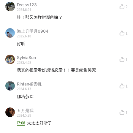
Dssss123
蔡健雅
蔡依林
2
2024.6.01
张惠妹
A-Lin
范晓萱
哇！那又怎样时期的嘛？
莫文蔚
郑秀文
海上升明月0904
林忆莲
陈慧娴
1
2025.6.18
徐佳莹
黄韵玲
艾敬
好听
杨乃文
陈珊妮
张悬1
2
黄龄
伊能静
黄圣依
金海心
SylviaSun
1
2025.4.08
那英
丁当
阿兰
小娟
我真的很爱看好想谈恋爱！！要是续集哭死
容祖儿
周笔畅
张靓颖
田馥甄
万芳
雷光夏1
2
Rinfan崔雲帆
1
2024.6.13
阿肆
朱婧汐
斯丹曼簇1
2
娜塔莎👏
刘若英
张韶涵
徐怀钰
柯泯薰
希林娜依·高
吴莫愁
五月是我
1
2024.5.28
Band房见
17:08
太太太好听了