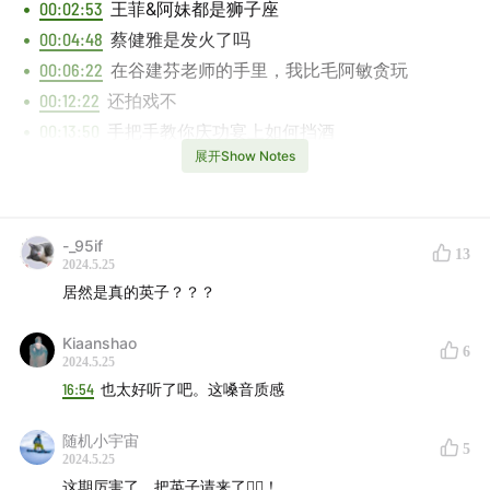
00:02:53
王菲&阿妹都是狮子座
00:04:48
蔡健雅是发火了吗
00:06:22
在谷建芬老师的手里，我比毛阿敏贪玩
00:12:22
还拍戏不
00:13:50
手把手教你庆功宴上如何挡酒
展开Show Notes
00:15:06
介绍一盒卡带
Music Played
-_95if
13
那英 - 为你朝思暮想
2024.5.25
居然是真的英子？？？
卧谈会GPS🧭
Kiaanshao
6
男生宿舍
2024.5.25
16:54
也太好听了吧。这嗓音质感
彭于晏
张震岳1
2
热狗
国蛋
随机小宇宙
陶喆
王力宏
林宥嘉
杨宗纬
5
2024.5.25
谢霆锋
关楚耀
黄家强
这期厉害了，把英子请来了👍🏻！