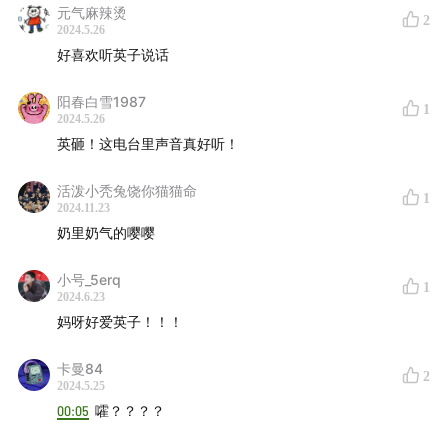
新裤子
旅行团
Joyside
木马
元气麻辣烫
2
南拳妈妈
动力火车
张淇和黑豹
2024.5.26
好喜欢听英子说话
At17
Twins
INNOUT
NaraBara
阳春白雪1987
1
Tokyo Ska Paradise Orchestra
2024.5.26
英砸！这电台里声音真好听！
后乐园
活泼小秃兔饶你猫猫命
1
卢凯彤1
2
3
2024.11.23
奶里奶气的嘤嘤
李玟
方大同
小号_5erq
1
2024.6.23
访客...躲在ta的宿舍
妈呀好爱英子！！！
王心凌
蔡健雅
田馥甄
林宥嘉
黄立行
刘若英
张芸京
周
卡曼84
2
华健
李宗盛
2024.5.25
张艾嘉
00:05
许鞍华
嚯？？？？
莫文蔚
任贤齐
陈奂仁
吕方
钟汉良
蔡依
林
苏运莹