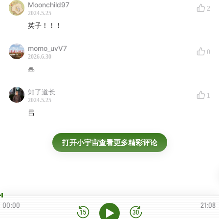
Moonchild97
2
顺子
辛晓琪
卓文萱
萧煌奇
2024.5.25
赵传
潘越云
黄韵玲
李宇春
王心凌
潘玮柏
游鸿明
英子！！！
momo_uvV7
0
2026.6.30
🙏
知了道长
1
2024.5.25
㠯
打开小宇宙查看更多精彩评论
00:00
21:08