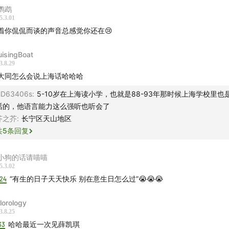
康
许志安
梁汉文
鹦鹉
5.3.01
伟
小虫
着你侃侃而谈的声音总感觉你还在😢
2
张楚
宋冬野
山
黄俊郎
uisingBoat
3.8.29
健
赵传
张信哲
品冠
大同怎么会说上海话哈哈哈
量
李泉
周传雄
林志炫
齐
吴克群
黄义达
苏见信
D63406s
:
5-10岁在上海读小学，也就是88-93年那时候上海学校里也
话的，他语言能力这么强听也听会了
生
林志颖
钟汉良
王耀庆
芥之芥
:
长宁区天山地区
文月
地磁卡
夏之禹
Lu1
共
5
条回复
2
肖骏
安雨
Chace
Leo1Bee
小狗的话请喵喵
5.3.02
舍
:24
“有生的日子天天快乐 别在意生日怎么过”😭😭😭
姿1
2
ilorology
妮1
2
周蕙
梁静茹
3.8.25
33
哈哈最近一次见薛凯琪
雅
蔡依林