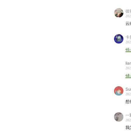
张惠
彼
莫文
202
林忆
云
徐佳
卡
杨乃
202
黄龄
45
那英
lia
容祖
202
田馥
48
阿肆
刘若
Su
202
柯泯
想
Band
一
202
新裤
我