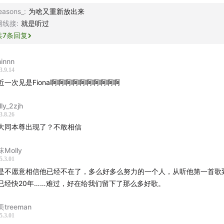
妈妈
动力火车
张淇和黑豹
easons_
:
为啥又重新放出来
Twins
网线接
:
就是听过
OUT
NaraBara
共
7
条回复
o Ska Paradise Orchestra
ninnn
3.9.14
近一次见是Fiona啊啊啊啊啊啊啊啊啊啊
彤1
2
3
lly_2zjh
3.8.26
同
大同本尊出现了？不敢相信
.躲在ta的宿舍
Molly
5.3.01
凌
蔡健雅
田馥甄
林宥嘉
黄立行
刘若英
张芸京
周华健
李宗盛
是不愿意相信他已经不在了，多么好多么努力的一个人，从听他第一首歌
嘉
许鞍华
莫文蔚
任贤齐
陈奂仁
吕方
钟汉良
蔡依林
苏运莹
已经快20年……难过，好在给我们留下了那么多好歌。
辛晓琪
卓文萱
萧煌奇
潘越云
黄韵玲
李宇春
王心凌
潘玮柏
游鸿明
treeman
5.3.01