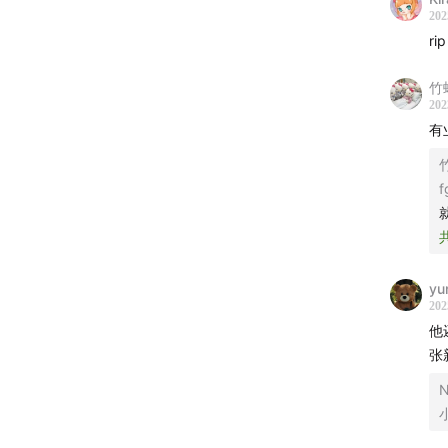
方大
202
rip
方大同 
方大同
竹
方大同
202
方大同
有
方大同 
方大同
f
郑智化
卧谈会G
yu
男生宿
202
他
彭于
张
陶喆
N
谢霆
李克