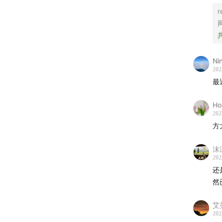
南拳
r
At17
INN
Toky
Ni
后乐园
202
最
卢凯
李玟
Ho
202
方大
方
访客..
沫沫
202
王心
还
张艾
然
顺子
赵传
艾美
202