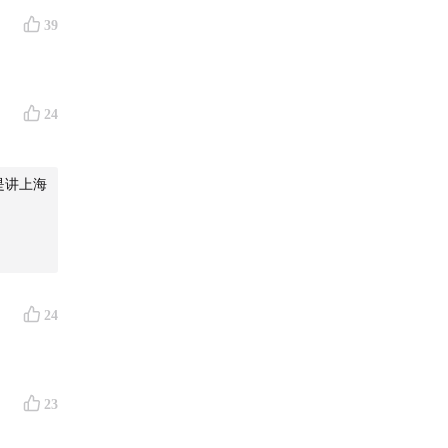
39
24
是讲上海
24
23