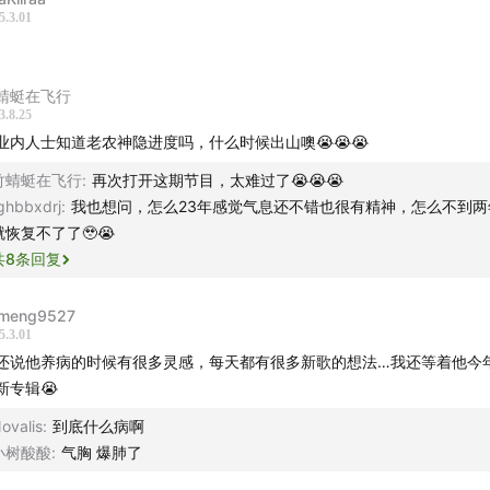
同 - 新节奏英语儿歌
5.3.01
- singalongsong
 - 巴黎
蜻蜓在飞行
 - 无菇朋友
3.8.25
 - 因为你
业内人士知道老农神隐进度吗，什么时候出山噢😭😭😭
- Orange Moon
竹蜻蜓在飞行
:
再次打开这期节目，太难过了😭😭😭
 - 悟空
ghbbxdrj
:
我也想问，怎么23年感觉气息还不错也很有精神，怎么不到两
 - 你的生日
就恢复不了了🥹😭
共
8
条回复
PS🧭
meng9527
舍
5.3.01
还说他养病的时候有很多灵感，每天都有很多新歌的想法…我还等着他今
晏
张震岳1
2
热狗
国蛋
新专辑😭
王力宏
林宥嘉
杨宗纬
ovalis
:
到底什么病啊
锋
关楚耀
黄家强
小树酸酸
:
气胸 爆肺了
勤
吕方
雷颂德