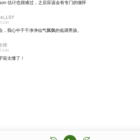
ason 估计也很难过，之后应该会有专门的缅怀
ssi_LSY
5.3.01
会，我心中干干净净仙气飘飘的低调男孩。
水狸
5.3.01
宇宙太懂了！