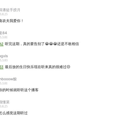
妹
A-Lin
范晓萱
得潘徒手捞月
蔚
郑秀文
3.8.25
莲
陈慧娴
南农夫我爱你！
莹
黄韵玲
艾敬
曼84
文
陈珊妮
张悬1
2
5.3.01
伊能静
黄圣依
金海心
:42
听完这期，真的要告别了😭😭😭还是不敢相信
丁当
阿兰
小娟
ngxls
儿
周笔畅
张靓颖
5.3.03
甄
万芳
雷光夏1
2
:33
最后放的生日快乐现在听来真的很难过😔
朱婧汐
斯丹曼簇1
2
英
张韶涵
徐怀钰
nbooow酸
5.3.01
薰
希林娜依·高
吴莫愁
你的时候就听听这个播客
房见
颗懂菜
3.8.25
子
旅行团
Joyside
木马
怎么感觉这期听过