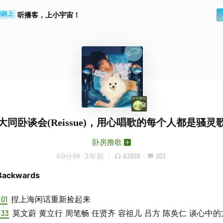
步时
勤路上
听播客，上小宇宙！
大同卧谈会(Reissue)，用心唱歌的每个人都是骚灵
卧房撸歌
49分钟
·
3年前
63898
·
363
 Backwards
:01
捏上海闲话重新捡起来
:33
莫文蔚 黄立行 周笔畅 任贤齐 容祖儿 吕方 陈奂仁 谈心中