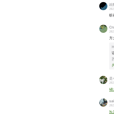
苏永
凶
202
杜德
听
伍佰1
方文
Cr
202
周华
方
张洪
任贤
H
陈楚
施鑫
裘德1
鱼翅
是
202
女生宿
48
孙燕
sa
戴佩
202
14:
蔡健