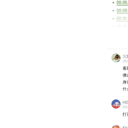
00:05
00:08
00:10
00:12
00:14
00:16
00:17:
沉
00:18
202
00:21:
看
00:26
佛
00:30
身
什
00:34
00:38
HD
00:46
202
打
Music 
Kir