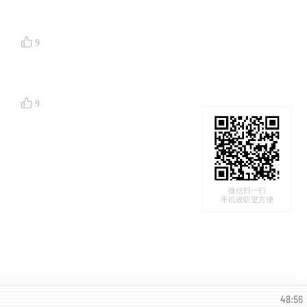
9
9
微信扫一扫
手机收听更方便
48:56