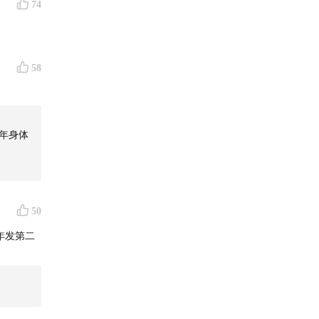
74
58
年身体
50
年发第二