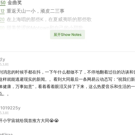
:50
金曲奖
:12
重返天山一小，顽皮二三事
:20
在上海唱的那些K，在夏威夷听的那些歌
:00
甜美苦涩的Motown和自己的小甜歌
展开Show Notes
:02
朋克养生
:00
私人空间有什么节目
15
吃素，鱼也吃不习惯
默y
:50
第一次去巴黎是出差
5.3.01
21
对异地恋的观察
到消息的时候手都在抖，一下午什么都做不了，不停地翻着过往的访谈和
:16
拍了几支MV以及视觉创作的起点
这样就能逃避现实的新闻。。看到大同最后一条网易云动态写：“祝我们
:00
体健康，万事如意”，看着看着眼泪又掉了下来，这么热爱音乐和生活的
写歌的伙伴们，当年和陈奕迅的合作从Orange Moon的De
么。。
:00
创作动机和习惯
:30
帮其他音乐人制作，至于奖项就当作一桩喜事吧
1019225y
:50
小时候听的一盒卡带
5.3.01
开小宇宙就给我首推方大同😭😭
Played
aKiiraa