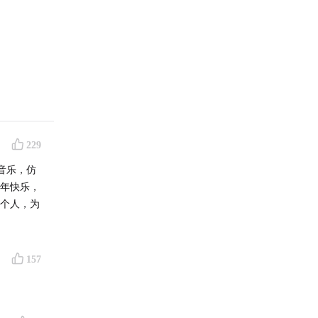
229
音乐，仿
新年快乐，
一个人，为
mo开始
157