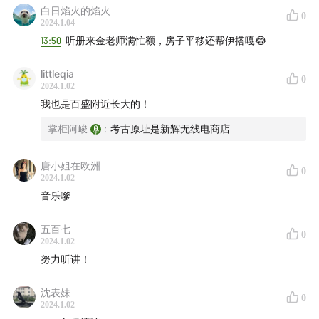
没重要的事情也是吃饭。所以说这两样东西，“不响”和
白日焰火的焰火
0
“饭局”，是城市人的特点。重大的事情碰到都不响的，
2024.1.04
13:50
听册来金老师满忙额，房子平移还帮伊搭嘎😂
家里客厅里有客人吗？都在外面碰头的呀。你们年轻的
不也这样吗？当然据说你们年轻的跟我们不一样的是你
littleqia
0
们年轻的人都是拼桌了，更加经济节约了吃个套餐，我
2024.1.02
们这代人么是都要冷盘和热炒的。
我也是百盛附近长大的！
掌柜阿峻
:
考古原址是新辉无线电商店
00:05:18
关于上海的马路和居民区，金宇澄的话：
唐小姐在欧洲
我是在陕西路百盛，就是现在陕西路淮海路的地方长大
0
2024.1.02
的。因为上海呢它是由各个小环境组成的。我书里所写
音乐嗲
到的大自鸣钟、武定路、甚至是闸北区、曹杨新村、莫
五百七
干山路，它们以前都是跟它们周边的工厂有关系。上海
0
2024.1.02
以前就像静安区也有很多工厂的。你像现在最出名的地
努力听讲！
方兰心大戏院，兰心大戏院马路对面以前就是工厂啊，
茂名路上工厂有许多。工厂多了，它周围的居民就在这
沈表妹
0
2024.1.02
个厂里上班。你像以前田子坊里也有厂的，它工厂和居