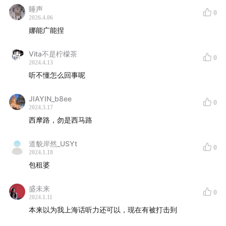
睡声
0
2026.4.06
娜能广能捏
Vita不是柠檬茶
0
这个是我发觉的，不仅仅是上海人的，碰到重要的事情
2024.4.13
听不懂怎么回事呢
不响，老婆跟他吵架男的不响。上海人一天“不响”要好
几次呢，它不是你有意造出来的对吧？比如我跟领导说
JIAYIN_b8ee
0
了半天，领导不响；我妈说我说半天，我根本不响的，
2024.3.17
它这两个字就是有种代表意义，就是上海人比较讲效
西摩路，勿是西马路
率，它就概括掉了。所以鲁迅先生以前说，到上海来，
道貌岸然_USYt
上海人原来“走路”叫作“跑路”的，就是意思这地方的节奏
0
2024.1.18
要比别的地方快一些，就比如说你现在看那种旧电影里
包租婆
面，它不是一秒钟24帧的，走路都是跌跌撞撞的。
盛未来
0
2024.1.11
还有一个就是有事没事就是吃饭。我们身边所有的人，
本来以为我上海话听力还可以，现在有被打击到
什么时候碰个头，那就是吃饭，重要的事情也是吃饭，