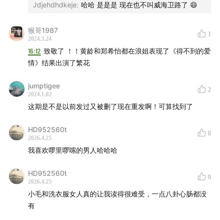
Jdjehdhdkeje
:
哈哈 是是是 现在也不叫威海卫路了 😄
女的都好像要倒贴上去，尤其是这些基层的厂里或者农
村里，男女关系都很简单的，这些事情多着呢，要不是
猴哥1987
1
上海很多厂都拆了。
2024.3.24
16:12
致敬了 ！！黄龄和郑希怡都在浪姐表现了《得不到的爱
情》结果出演了繁花
jumptigee
2
2024.1.02
这期是不是以前发过又被删了现在重发啊！可算找到了
HD952560t
0
2026.4.25
我喜欢啰里啰嗦的男人哈哈哈
HD952560t
0
2026.4.25
小毛和洗衣服女人真的让我读得很难受，一点八卦心肠都没
有