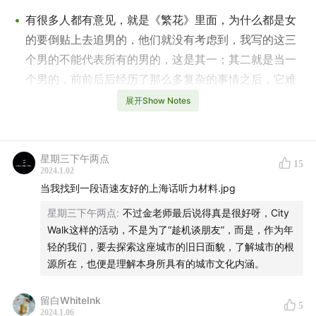
有很多人都有意见，就是《繁花》里面，为什么都是女
的要倒贴上去追男的，他们就没有考虑到，我写的这三
个男的不能代表所有的男的，这是其一；其二就是当一
个男的，前前后后经历了那么多复杂的事情之后，它难
道还会在意有小姑娘要倒贴他这种事情吗？你比如说
展开Show Notes
（书里）阿宝这个人，他从小有这样的事情，家道中
落、被抄家，你要前因后果去想这个人，这个人的变化
是有他的特征的。一个人牢里放出来的，跟没坐过牢
星期三下午两点
15
2024.1.02
的，肯定表现不一样，所以不能用这些片段的内容来立
当我找到一段语速友好的上海话听力材料.jpg
刻判断说你为什么这样写，你首先要考虑这个角色本
星期三下午两点
:
不过金老师最后说得真是很好呀，City
身。包括沪生也是，女方甩掉他的时候你们怎么没注意
Walk这样的活动，不是为了“趁机谈朋友”，而是，作为年
到呢？沪生后来爹出事了，然后他认识的这个小姑娘嫁
轻的我们，要去探索这座城市的旧日面貌，了解城市的根
给香港人了，沪生也只能笑眯眯，对吧你前因后果搞清
源所在，也便是理解本身所具有的城市文化内涵。
楚你就明白原来是这样。小毛本身和一个隔壁邻居（的
小姑娘）很好的，结果被他的妈硬拖去跟别人结婚，跟
留白WhiteInk
5
2024.1.06