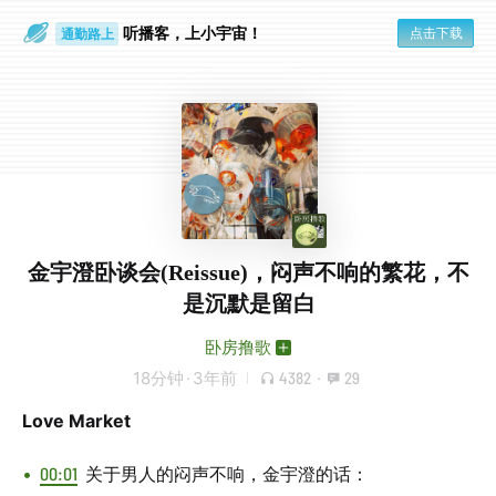
听播客，上小宇宙！
点击下载
通勤路上
眼睛好累
金宇澄卧谈会(Reissue)，闷声不响的繁花，不
是沉默是留白
卧房撸歌
18分钟
·
3年前
4382
·
29
Love Market
00:01
关于男人的闷声不响，金宇澄的话：