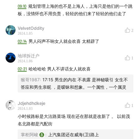
（邻居）断绝来往，结了婚之后想不到老婆又过世，在
09:10
规划管理上海的也不是上海人，上海只是他们的一个跳
这种情况下，有小姑娘要倒贴他，他还会有心情去调情
板，没情怀也不用负责，轻轻的他们来了轻轻的他们走了
吗？但反过来说，你个男的你越不声不响，还确实会有
小姑娘喜欢，你男的啰里啰嗦人家女的不喜欢呀。所以
VelvetOddity
2
2024.1.05
这事情如果按这个前因后果一想，就会想通了，不能世
02:14
男人闷声不响女人就会欢喜 太精辟了
俗化地去抛开这些人物本身的条件。
地球拆迁户
所以你要是从前到后这样梳理一遍，那书中的三个男主
1
2024.1.06
角其实就变成了旁观者，就是要他们派这个用处的，让
02:21
哈哈哈哈 男人不讲话女人就欢喜
他们能够看到这些男男女女在他们面前如何放松的样
猴哥1987
:
17:15 男生的内在 不表露 是神秘吸引 女生不
子，因为男的这样的话女的就觉得安全嘛，像自己人一
答应和男生亲昵 ，是暧昧和想象。一个属性，一个属灵
样的，小毛的家弄到后来变成人家下岗女工俱乐部嘞，
女人们都到他那里去洗澡咯都来嘞，这是真的事情呀，
Jdjehdhdkeje
1
2024.1.03
厂里女工都结婚了，只有小毛一个人老婆死了，这种条
小时候路标是大沽路菜场 现在还在那就是改新了 。 以前茂
件下这样的男人，结过婚的女人怎么会不喜欢他呢？像
名北路都是汽配街
保险箱一样的跑去玩。所以你做判断都要根据这个人本
掌柜阿峻
:
上汽集团还在威海(卫)路上
身的特点来判断，不能断章取义的，说男的都闷声不响