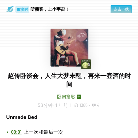
听播客，上小宇宙！
点击下载
散步时
通勤路上
赵传卧谈会，人生大梦未醒，再来一壶酒的时
间
卧房撸歌
53分钟
·
1 年前
1365
·
4
Unmade Bed
00:01
上一次和最后一次