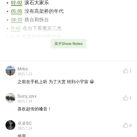
02:02
滚石大家乐
05:05
没有高架桥的年代
08:30
搭台和拆台
11:45
在台下看魔岩三杰
14:11
从贸易转行唱片业
展开Show Notes
16:45
相爱相杀
26:49
李宗盛无责任乐评
31:25
和制作人的争执
Mrbs
39:50
祝福老朋友
1
2025.7.25
42:15
旧时光的新乐园
之前在手机上听 为了大赏 转到小宇宙 😀
49:18
学吉他常练的歌
Suzy_qsx
1
Music Played
2025.7.24
喜欢赵传的嗓音！
赵传 - 给所有知道我名字的人
卓卓SC
赵传 - 你我的约定
0
2025.7.24
赵传 - 爱要怎么说出口(live)
传哥