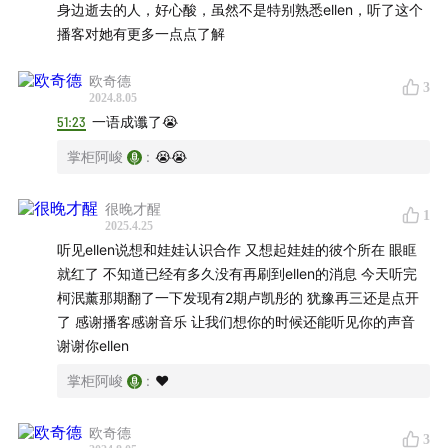
身边逝去的人，好心酸，虽然不是特别熟悉ellen，听了这个
Velvet Underground ft. Nico - I'll Be Your Mirror
播客对她有更多一点点了解
卢凯彤 - 光
岑宁儿 - fly
欧奇德
3
2024.8.05
51:23
一语成谶了😭
卧谈会GPS🧭
掌柜阿峻
:
😭😭
男生宿舍
很晚才醒
1
彭于晏
张震岳1
2
热狗
国蛋
2025.4.25
陶喆
王力宏
林宥嘉
杨宗纬
听见ellen说想和娃娃认识合作 又想起娃娃的彼个所在 眼眶
就红了 不知道已经有多久没有再刷到ellen的消息 今天听完
谢霆锋
关楚耀
黄家强
柯泯薰那期翻了一下发现有2期卢凯彤的 犹豫再三还是点开
李克勤
吕方
雷颂德
了 感谢播客感谢音乐 让我们想你的时候还能听见你的声音
苏永康
许志安
梁汉文
谢谢你ellen
杜德伟
小虫
掌柜阿峻
:
❤️
伍佰1
2
张楚
宋冬野
方文山
黄俊郎
欧奇德
3
周华健
赵传
张信哲
品冠