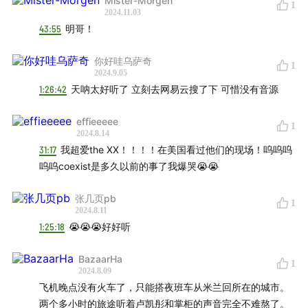
Mister-Morgen
杨乃文
陈珊妮
张悬1
2
1
2024.11.03
黄龄
伊能静
黄圣依
金海心
43:55
明哥！
那英
丁当
阿兰
小娟
容祖儿
周笔畅
张靓颖
你好哇乌萨奇
1
2024.9.05
田馥甄
万芳
雷光夏1
2
1:26:42
天呐太好听了 立刻去网易云搜了下 可惜没有音源
阿肆
朱婧汐
斯丹曼簇1
2
刘若英
张韶涵
徐怀钰
effieeeee
1
2024.8.14
柯泯薰
希林娜依·高
吴莫愁
31:17
我超爱the XX！！！！在美国看过他们的现场！呜呜呜
呜呜coexist是多久以前的事了我爆哭😭😭
Band房见
张几页pb
新裤子
旅行团
Joyside
木马
1
2024.8.11
南拳妈妈
动力火车
张淇和黑豹
1:25:18
😭😭😭好好听
At17
Twins
INNOUT
NaraBara
BazaarHa
1
2024.8.09
Tokyo Ska Paradise Orchestra
飞机晚点没有火车了，只能搭夜班车从米兰回所在的城市。
两个多小时的旅途听着卢凯彤和掌柜的声音完全不难熬了。