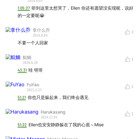
2024.8.05
张洪量
李泉
周传雄
林志炫
1:05:27
听到这里太想哭了，Ellen 你还有愿望没实现呢，说好
的一定要呢😭
任贤齐
吴克群
黄义达
苏见信
陈楚生
林志颖
钟汉良
王耀庆
拿什么乔
3
施鑫文月
地磁卡
夏之禹
Lu1
2024.8.04
裘德1
2
肖骏
安雨
Chace
不要一个人回家
鱼翅
Leo1Bee
鯤鮞
1
2026.6.20
女生宿舍
43:31
哇 明哥
孙燕姿1
2
FuYao
1
戴佩妮1
2
周蕙
梁静茹
2025.2.25
蔡健雅
蔡依林
51:21
你也只是躲起来，我们终会遇见
张惠妹
A-Lin
范晓萱
Harukasang
莫文蔚
郑秀文
1
2024.12.01
林忆莲
陈慧娴
51:22
Ellen也安安静静躲在了我的心底～Mise
徐佳莹
黄韵玲
艾敬