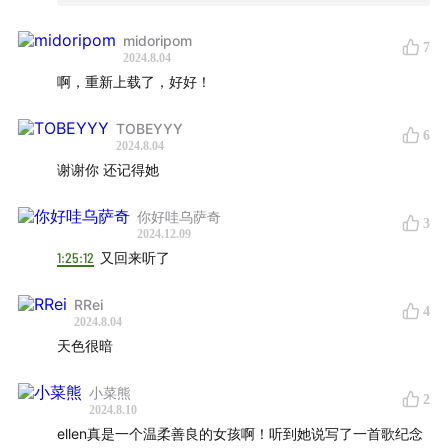
卢凯彤 - 玫瑰木 (卧房Session)
01:00:39
midoripom
卢凯彤 - 子弹 (卧房Session)
01:14:44
7
2024.8.04
卢凯彤 - 春风吹 & 等等 (卧房Session)
01:23:25
啊，重新上载了，好好！
Music Played
TOBEYYY
6
2024.8.04
卢凯彤 - 一个人回家
谢谢你 还记得她
卢凯彤 - 小雾
你好哇乌萨奇
卢凯彤 - 活该活该
3
2024.12.09
林宥嘉 - Song 2
1:25:12
又回来听了
The XX - Chained
卢凯彤 - Departure
RRei
4
2024.8.04
卢凯彤 - See You Later, Alligator
天色很暗
卢凯彤 ft. 卢广仲 - 玫瑰木
Beatles - Lucy In The Sky With Diamonds
小菜熊
2
2024.8.10
卢凯彤 - 子弹
ellen真是一个温柔善良的女孩啊！听到她说写了一首歌纪念
卢凯彤 - 只要美丽