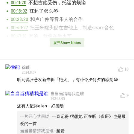
00:11:20
不想吉他受伤，托运的烦恼
00:18:02
扛起了双头琴
00:28:20
和卢广仲等音乐人的合作
00:40:27
把玉米罐头贴在吉他上，制造snare音色
00:47:18
真的，就像在坐火车
展开Show Notes
00:56:22
戴着耳机听，鼓在左边，吉他在右边
01:06:44
更analogue的录音方式，去黄贯中的棚里玩
01:14:24
电子风格的编曲，李端娴助阵
徐能
01:18:53
沉溺了一阵子The XX二专
10
2024.8.07
01:20:46
听起来很放松，但其实用了很多心力
听到说张悬发新专辑「艳火」，有种今夕何夕的感觉😭
Live Session
当当当猜猜我是谁
9
2024.8.05
卢凯彤 - Song 2 (卧房Session)
00:13:33
还有人记得ellen，好感动
卢凯彤 - 你根本不是我的谁 (卧房Session)
00:23:16
一片开心苹果呦
:
一直记得 很想她 正在听《雀斑》也是最
卢凯彤 - 活该活该 (卧房Session)
00:36:55
爱的一首
Anthony ft. 卢凯彤 - 绝色 (卧房Session)
00:42:49
当当当猜猜我是谁
:
超爱