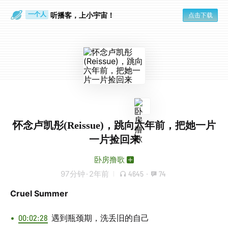
眼睛好累
一个人
听播客，上小宇宙！
点击下载
怀念卢凯彤(Reissue)，跳向六年前，把她一片
一片捡回来
卧房撸歌
97分钟
·
2年前
4645
·
74
Cruel Summer
00:02:28
遇到瓶颈期，洗丢旧的自己