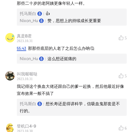
那些二十岁的老阿姨更像年轻人一样。
托马斯白
:
👍
Nixon_Hu
:
赞，思想上的持续成长更重要
真是B君
5
2023.10.31
55:43
那那些底层的人老了之后怎么办呐🤔
Nixon_Hu
:
这么想还挺痛的
叫我喔喔哒
5
2023.10.31
我记得这个换血大佬还跟自己的爹一起换，然后他最近好像
宣布效果一般不搞了
托马斯白
:
想长寿还是得讲科学，信吸血鬼那套是不
行的。
登机口4-9
6
2023.10.30