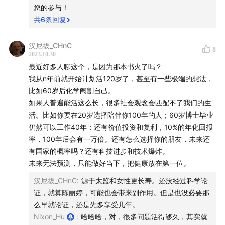
您的参与！
饮食健康相关：
阿斯巴甜致癌疑云
/
结构化谈谈“健康饮
共
6
条回复
食”
汉尼拔_CHnC
8
XR 相关：
Meta vs Apple
/
Vision Pro：筹备13年
/
2023.10.30
Vision Pro 真机中的魔鬼细节
最近好多人聊这个，是因为那本书火了吗？
我从n年前就开始计划活120岁了，甚至有一些极端的想法，
脑放电波是一档关注科技前沿、品牌营销和个人成长的谈
比如60岁后化学阉割自己。
如果人普遍能活这么长，很多社会观念会匹配不了我们的生
话类节目。每期带给您一个有趣有据的话题，帮您在信息
活。比如你要在20岁选择陪伴你100年的人；60岁博士毕业
严重过载的现代世界小幅自我迭代。您可以在小宇宙、苹
仍然可以工作40年；还有价值投资和复利，10%的年化回报
果播客或者其他泛用型播客客户端搜索“脑放电波”找到并
率，100年后会有一万倍。还有怎么选择你的朋友，未来还
关注我们，如果您对本期节目有任何疑问，欢迎您给我们
有国家的概率吗？还有科技进步和技术爆炸。
留言，如果您觉得这期内容对你有所帮助，欢迎您关注点
未来无法预测，只能做好当下，把健康放在第一位。
赞收藏转发，这对我们非常重要。
汉尼拔_CHnC
:
源于太监和女性更长寿。还没经过科学论
证，就算陈丽婷，可能也会带来副作用。但是也没必要那
么早就论证，还是先多享受几年。
Nixon_Hu
:
哈哈哈，对，很多问题活得够久，其实就