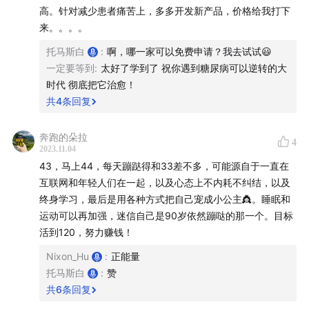
高。针对减少患者痛苦上，多多开发新产品，价格给我打下
来。。。。
托马斯白
:
啊，哪一家可以免费申请？我去试试😃
一定要等到
:
太好了学到了 祝你遇到糖尿病可以逆转的大
时代 彻底把它治愈！
共
4
条回复
奔跑的朵拉
4
2023.11.04
43，马上44，每天蹦跶得和33差不多，可能源自于一直在
互联网和年轻人们在一起，以及心态上不内耗不纠结，以及
终身学习，最后是用各种方式把自己宠成小公主👸。睡眠和
运动可以再加强，迷信自己是90岁依然蹦哒的那一个。目标
活到120，努力赚钱！
Nixon_Hu
:
正能量
托马斯白
:
赞
共
6
条回复