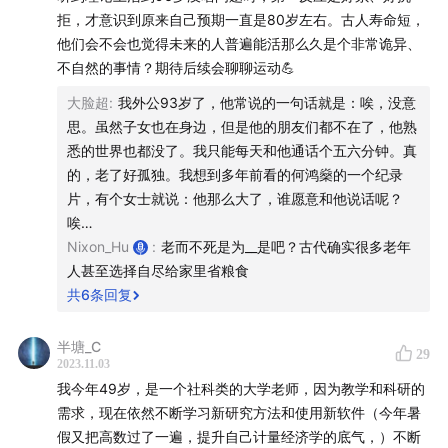
托马斯白：戒糖多年、资深营销人
拒，才意识到原来自己预期一直是80岁左右。古人寿命短，
他们会不会也觉得未来的人普遍能活那么久是个非常诡异、
Nixon：营养学资深韭菜，曾流食代餐4年、苹果做主食1
不自然的事情？期待后续会聊聊运动💪
年，还有生酮饮食、早餐暴食习惯 等黑历史，正在接受营
大脸超
:
我外公93岁了，他常说的一句话就是：唉，没意
养学持证+ACE 健身持证女友的指导改善生活
思。虽然子女也在身边，但是他的朋友们都不在了，他熟
悉的世界也都没了。我只能每天和他通话个五六分钟。真
剪辑：
杜1
的，老了好孤独。我想到多年前看的何鸿燊的一个纪录
片，有个女士就说：他那么大了，谁愿意和他说话呢？
时间轴和参考信息
唉…
Nixon_Hu
:
老而不死是为__是吧？古代确实很多老年
Part1：你究竟能活到多少岁？统计学里藏着你的百岁人生
人甚至选择自尽给家里省粮食
共
6
条回复
3:30
- 平均寿命只适用于新生儿，成年人的预期寿命要加
5-10岁。平均寿命的可视化表达。
半塘_C
29
2023.11.03
4:28
- 如果你还活着,你的预期寿命已超过平均水平。
我今年49岁，是一个社科类的大学老师，因为教学和科研的
需求，现在依然不断学习新研究方法和使用新软件（今年暑
5:41
- 婴儿和小孩早期死亡率较高,降低平均寿命。各年龄
假又把高数过了一遍，提升自己计量经济学的底气，）不断