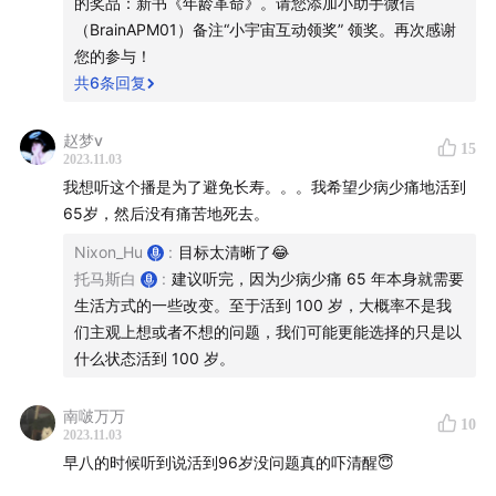
的奖品：新书《年龄革命》。请您添加小助手微信
端粒和端粒酶
（BrainAPM01）备注“小宇宙互动领奖” 领奖。再次感谢
您的参与！
NAD+补充剂
共
6
条回复
二甲双胍Metformin：Metformin是一种常用的用于治
赵梦v
15
疗2型糖尿病的药物，也被研究用于抗衰老
2023.11.03
我想听这个播是为了避免长寿。。。我希望少病少痛地活到
清除衰老细胞药物
65岁，然后没有痛苦地死去。
Nixon_Hu
:
目标太清晰了😂
硅酮蛋白
托马斯白
:
建议听完，因为少病少痛 65 年本身就需要
生活方式的一些改变。至于活到 100 岁，大概率不是我
干细胞疗法
们主观上想或者不想的问题，我们可能更能选择的只是以
什么状态活到 100 岁。
基因疗法
南啵万万
激素替代疗法
10
2023.11.03
早八的时候听到说活到96岁没问题真的吓清醒😇
线粒体操控