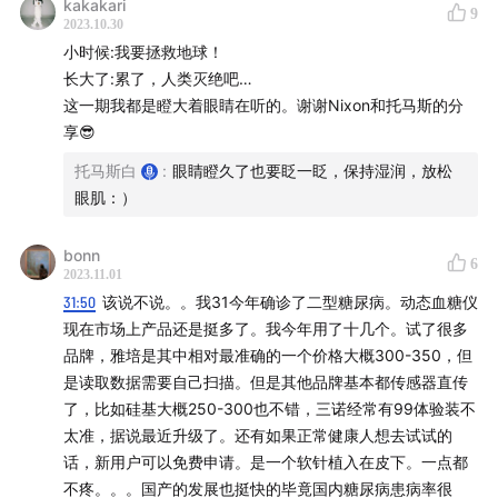
kakakari
9
2023.10.30
小时候:我要拯救地球！
长大了:累了，人类灭绝吧…
这一期我都是瞪大着眼睛在听的。谢谢Nixon和托马斯的分
享😎
托马斯白
:
眼睛瞪久了也要眨一眨，保持湿润，放松
眼肌：）
bonn
6
2023.11.01
31:50
该说不说。。我31今年确诊了二型糖尿病。动态血糖仪
现在市场上产品还是挺多了。我今年用了十几个。试了很多
品牌，雅培是其中相对最准确的一个价格大概300-350，但
是读取数据需要自己扫描。但是其他品牌基本都传感器直传
了，比如硅基大概250-300也不错，三诺经常有99体验装不
太准，据说最近升级了。还有如果正常健康人想去试试的
话，新用户可以免费申请。是一个软针植入在皮下。一点都
不疼。。。国产的发展也挺快的毕竟国内糖尿病患病率很