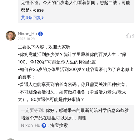
见怪不怪。今天的百岁老人们看着新闻，想起二战，可能
都是小case
共
4
条回复
Nixon_Hu
9
2023.10.29
主要以下内容，欢迎大家听
-你究竟能活到多少岁？统计学里藏着你的百岁人生，“保
100、争120岁”可能是你人生的标准配置
-如何在25岁的身体里活到200岁？硅谷富豪们为了衰老做出
的蠢事；
-普通人也能享受到的长寿密码，你只需要关注四种疾病；
-不可避免要活很久，如何做好准备（争当活力老头/老太
太）。80岁退休可能是件好事情？
一定要等到
:
你好，感谢带来的最新前沿科学信息👍👍雅
培这个产品在哪里可以见到，谢谢
Nixon_Hu
:
淘宝搜索