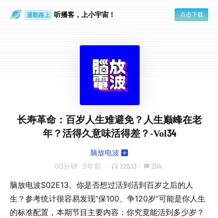
听播客，上小宇宙！
点击下载
通勤路上
眼睛好累
长寿革命：百岁人生难避免？人生巅峰在老
年？活得久意味活得差？-Vol34
脑放电波
60分钟
·
3年前
22833
·
294
脑放电波S02E13。你是否想过活到活到百岁之后的人
生？参考统计很容易发现“保100、争120岁”可能是你人生
的标准配置，本期节目主要内容：你究竟能活到多少岁？