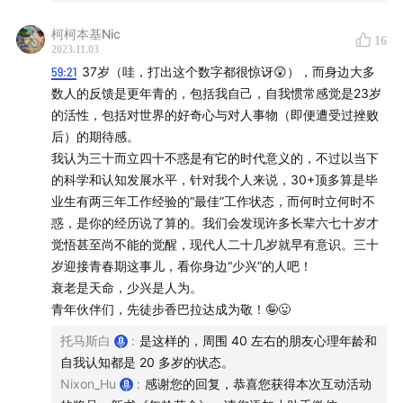
49:16
- 冥想、美颜对长寿也有帮助？
柯柯本基Nic
16
2023.11.03
51:15
- 为什么80岁退休不一定是坏事？
59:21
37岁（哇，打出这个数字都很惊讶😲），而身边大多
数人的反馈是更年青的，包括我自己，自我惯常感觉是23岁
56:03
- 个人一生与想象存在差异,要不断突破旧观念。
的活性，包括对世界的好奇心与对人事物（即便遭受过挫败
后）的期待感。
相关节目
：
我认为三十而立四十不惑是有它的时代意义的，不过以当下
的科学和认知发展水平，针对我个人来说，30+顶多算是毕
阿斯巴甜致癌疑云矛盾的研究结果、难以割舍的利益、
业生有两三年工作经验的“最佳”工作状态，而何时立何时不
食品营销的黑历史...聊聊代糖-Vol26
惑，是你的经历说了算的。我们会发现许多长辈六七十岁才
觉悟甚至尚不能的觉醒，现代人二十几岁就早有意识。三十
结构化谈谈"健康饮食":从原料开始的"亚健康"、被误读
岁迎接青春期这事儿，看你身边“少兴”的人吧！
的糖与脂、无法自证的饮食法-Vol27
衰老是天命，少兴是人为。
青年伙伴们，先徒步香巴拉达成为敬！🤪😛
附：一些抗衰老疗法名字
托马斯白
:
是这样的，周围 40 左右的朋友心理年龄和
自我认知都是 20 多岁的状态。
饮食限制
Nixon_Hu
:
感谢您的回复，恭喜您获得本次互动活动