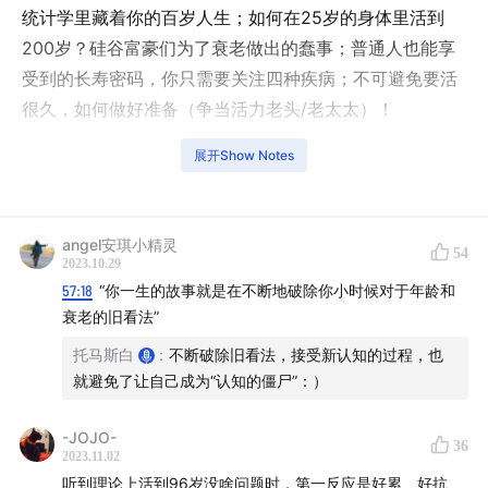
统计学里藏着你的百岁人生；如何在25岁的身体里活到
200岁？硅谷富豪们为了衰老做出的蠢事；普通人也能享
受到的长寿密码，你只需要关注四种疾病；不可避免要活
很久，如何做好准备（争当活力老头/老太太）！
展开Show Notes
本书的主要观点参考自：《年龄革命》、《Outlive: The
Science and Art of Longevity》
欢迎在评论区留言告诉我们你对自己“百岁人生”的期待与
angel安琪小精灵
54
2023.10.29
准备，我们将抽出六位听众送出《年龄革命》
57:18
“你一生的故事就是在不断地破除你小时候对于年龄和
衰老的旧看法”
对于节目话题的更多观点，获取更多未呈现在节目中的扩
托马斯白
:
不断破除旧看法，接受新认知的过程，也
展阅读，
欢迎添加脑放电波小助手微信（BrainAMP01）
就避免了让自己成为“认知的僵尸”：）
加群参与讨论。
-JOJO-
主播：
36
2023.11.02
听到理论上活到96岁没啥问题时，第一反应是好累、好抗