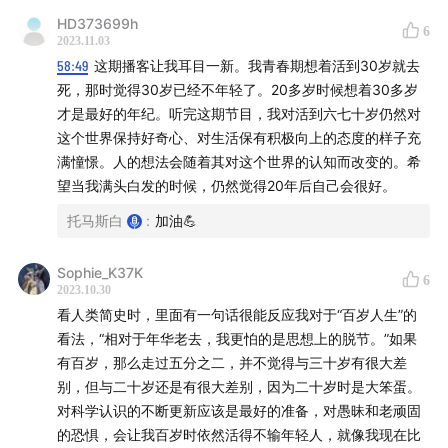
HD373699h
6
2023.11.03
58:49
这期播客让我耳目一新。我青春期想着活到30岁就去
死，那时觉得30岁已经不年轻了。20多岁时候想着30多岁
才是最好的年纪。听完这期节目，我对活到六七十岁仍然对
这个世界保持好奇心、对生活保有积极向上的态度的样子充
满憧憬。人的想法会随着其对这个世界的认知而改变的。希
望当我满头白发的时候，仍然觉得20年后自己会很好。
托马斯白
:
加油💪
Sophie_K37K
6
2023.10.30
看人类简史时，里面有一句话很能反应我对于“百岁人生”的
看法，“相对于年华老去，我更怕的是思想上的脱节。”如果
有百岁，那么走过五分之二，并不觉得与三十岁有很大差
别，但与二十岁还是有很大差别，因为二十岁时是大笨蛋。
对科学认识的不断更新应该是最好的准备，对愚昧和老顽固
的恐惧，会让我百岁时依然活得不输年轻人，就像我现在比