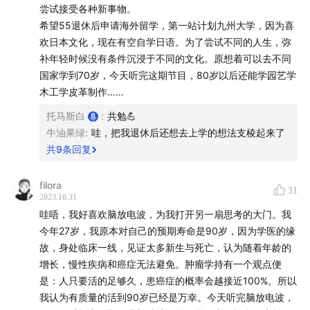
死亡率统计（对数格式）
尝试接受各种新事物。
希望55退休后申请海外留学，第一站计划九州大学，因为喜
9:04
- 医学进步速度超过时间流逝速度可达到长寿逃逸速
欢日本文化，现在有空自学日语。为了尝试不同的人生，弥
度（预期寿命每年增长1年）。
补年轻时候没有条件沉浸于不同的文化。原想着可以去不同
国家学到70岁，今天听完这期节目，80岁以后还能学园艺学
Part2：盘点衰老，为了缓解衰老富豪都干了啥蠢事？
木工学皮革制作……
托马斯白
:
共勉💪
11:44
- 目前关于衰老有自由基理论和端粒理论两大流派。
牛油果绿
:
哇，把我退休后还想去上学的想法支棱起来了
共
9
条回复
14:49
- 富豪通过僵尸（冷冻）和吸血鬼（换血）等极端方
式延寿。
filora
31
2023.10.31
15:41
- 主流抗衰老方法包括清除衰老细胞、干细胞治疗
哇唔，我好喜欢脑放电波，为我打开另一扇思考的大门。我
等。
今年27岁，我原本对自己的预期寿命是90岁，因为学医的缘
故，身处临床一线，见证太多新生与死亡，认为随着年龄的
Part3：盘点普通人也能享受到的长寿密码，你只需要关
增长，慢性疾病和癌症无法避免。肿瘤学持有一个观点便
注四种疾病
是：人只要活的足够久，患癌症的概率会越接近100%。所以
我认为有质量的活到90岁已经是万幸。今天听完脑放电波，