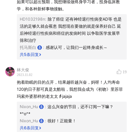
21:05
- 两百年人类寿命怎么从40岁延伸到80多？（这一
如果可以超出预期，我想继续做终身学习者，投身临床教
学，和各种新鲜事物接触。
段观点引用友台“科技早知道”：
S7E13 | 这个六一,我们想
聊硅谷大佬换血返童靠不靠谱
，致谢）
HD1032198n
:
除了癌症 还有神经退行性病变AD等 也是
活的足够久就会罹患 我想现在要做的就是保养好自己 延
21:58
- 基因测序和安吉丽娜-朱莉的乳腺有什么关系？
后神经退行性疾病和癌症的发病时间 以争取医学发展早
筛和治疗
25:55
- Apple Watch 进化，发现主播心动过缓的故事
托马斯白
:
感谢认可，让我们一起终身成长～
共
5
条回复
27:48
- 为什么“血糖检测”是下一件值得期待的大事？
林大俊
19
35:50
- 不同学习500种疾病，只需要预防四大死因！
2023.11.02
抱着助眠的目的点开，结果越听越兴奋，妈呀！人均寿命
Part4：不可避免要活这么久，我们应该做好哪些准备？
120的日子那可真是太酷啦，我想我会成为《初吻》里苏菲
玛索外婆那样的老太太👵jajaja
38:27
- 首要任务是避免早死，你人生的“垃圾时间”究竟有
Nixon_Hu
:
这么兴奋的节目，还不订阅一下嘛？
多少？
*^o^*
Nixon_Hu
:
很好！正能量！
42:24
- 今老人状态不可与过去同日而语,更加健康。
共
6
条回复