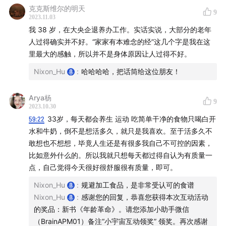
克克斯维尔的明天
9
青年血浆输注
2023.11.03
我 38 岁，在大央企退养办工作。实话实说，大部分的老年
血液稀释
人过得确实并不好。“家家有本难念的经”这几个字是我在这
里最大的感触，所以并不是身体原因让人过得不好。
冷冻学：通过降低身体的温度来减慢细胞的代谢过程，
Nixon_Hu
:
哈哈哈哈，把话筒给这位朋友！
以减少细胞死亡的速度
Arya杨
异体融合：这涉及将一个老年生物的循环系统连接到一
9
2023.10.30
个年轻的生物
59:22
33岁，每天都会养生 运动 吃简单干净的食物只喝白开
水和牛奶，倒不是想活多久，就只是我喜欢。至于活多久不
脑放电波往期节目精选（搜索关键词可收听）
敢想也不想想，毕竟人生还是有很多我自己不可控的因素，
比如意外什么的。所以我就只想每天都过得自认为有质量一
苹果特权：
苹果广告底层逻辑
/
iPhone 15 和它的前任们
点，自己觉得今天很好很舒服很有质量，即可。
/
苹果供应链迷思
Nixon_Hu
:
规避加工食品，是非常受认可的食谱
Nixon_Hu
:
感谢您的回复，恭喜您获得本次互动活动
AI 相关：
611款 AI 生产力工具
/
论文：1016 种职业，哪
的奖品：新书《年龄革命》。请您添加小助手微信
些将被 AI 替代
/
ChatGPT停止增长：污染和退化的风险
（BrainAPM01）备注“小宇宙互动领奖” 领奖。再次感谢