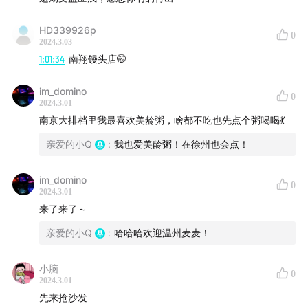
35:53
世界是一个巨大的“浙江村”——富有创造力的浙江人
HD339926p
0
41:01
自带加密属性的温州话
2024.3.03
1:01:34
南翔馒头店🤭
44:29
方言是区域文化独有的浪漫，年轻人方言意识的缺
im_domino
失或许是文化之殇
0
2024.3.01
南京大排档里我最喜欢美龄粥，啥都不吃也先点个粥喝喝💃
51:48
嗜甜如命的无锡人，可怕的“甜都”无锡？
亲爱的小Q
:
我也爱美龄粥！在徐州也会点！
01:06:20
与二十四节气紧密联系的苏州美食
im_domino
0
2024.3.01
01:21:15
没有一只鸭子能逃出南京&没有一只鸡能逃出徐州
来了来了～
01:31:16
值得一去的温州早餐店，温州特色小吃推荐！
亲爱的小Q
:
哈哈哈欢迎温州麦麦！
01:38:07
杭州真的是美食荒漠吗？
小脑
0
2024.3.01
01:44:09
海纳百川的上海美食
先来抢沙发