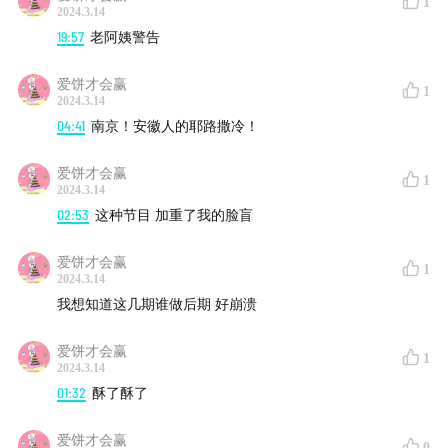
1
咯！
2024.3.14
19:57
老阿姨警告
🎙️小脑：
《脑力有限》
&
《天字壹号房》
主播，无锡土著、
爱饼才会赢
苏州女婿；
1
2024.3.14
04:41
南京！安徽人的耶路撒冷！
🎙️雨霖铃：
《破罐？不摔》
主播，上海话十级口语一级的
上海土著；
爱饼才会赢
1
2024.3.14
🎙️domino：
《漫游者说》
主播，北方上大学的浙江温州
02:53
这种节目 加重了我的脸盲
人；
爱饼才会赢
1
2024.3.14
🎙️胡阿姨：
《JINGYI RADIO》
主播，生活在上海，在新疆
我想知道这几期谁做后期 好崩溃
长大的江苏人；
爱饼才会赢
1
🎙️Q老师：
《朋友走慢点》
主播，广东人在江苏读书七年，
2024.3.14
江苏是第二故乡。
01:32
酥了酥了
爱饼才会赢
🌏本次列车导航
0