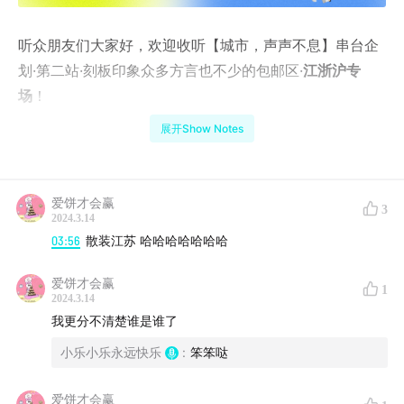
听众朋友们大家好，欢迎收听【城市，声声不息】串台企
划·第二站·刻板印象众多方言也不少的包邮区·
江浙沪专
场
！
展开Show Notes
🌏列车长有话说
列车从东北一路南下赶上恶劣天气（上一站《黑吉辽》导
爱饼才会赢
3
航：
东北人聊东北：出走半生，归来竟被香个跟头？
），
2024.3.14
紧急停靠北纬30度的
江浙沪。
江浙沪作为富饶的江南水
03:56
散装江苏 哈哈哈哈哈哈哈
乡，不仅被视为推动国家经济发展的引擎，更承载着丰厚
爱饼才会赢
的文化历史底蕴，但同时也存在许多错综复杂的
“刻板印
1
2024.3.14
象”
，本期节目江浙沪代表队特意邀请了三地土著及两位有
我更分不清楚谁是谁了
江浙沪生活经历的外乡人，召开一次小型的“新闻发布
小乐小乐永远快乐
:
笨笨哒
会”，澄清由来以久的历史性偏见，并且随车送上主播
独家
美食推荐
及
旅游攻略
。各位游客们，走过路过可不要错过
爱饼才会赢