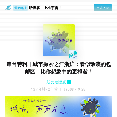
通勤路上
听播客，上小宇宙！
点击下载
眼睛好累
串台特辑｜城市探索之江浙沪：看似散装的包
邮区，比你想象中的更和谐！
朋友走慢点
137分钟
·
2年前
308
·
25