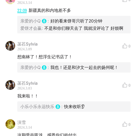
2024.3.14
22:09
新疆真的和内地差不多
03:55
江苏刻板印象大调查：
散装江苏
？互相看不上的苏
亲爱的小Q
:
好的看来饼哥只听了20分钟
南和苏北？
爱饼才会赢
:
不是和你们聊天去了 我就没评论了 好烦啊
09:42
散装江苏，形散神不散！
菡萏Sylvia
0
2024.3.09
15:54
黑红魔都
——上海人是精致的利己主义者？
想南林了！想浮生记书店了！
17:42
砍价是上海阿姨妈妈们的特殊爱好，不是原价买不
亲爱的小Q
:
我也！还是和汐文一起去的扬州呢！
起，是讨价还价更有性价比
菡萏Sylvia
0
21:17
上海人有自己的货币体系？
2024.3.03
我来啦！！
27:59
割裂又和谐，包容又多元的
“拼贴”上海
小乐小乐永远快乐
:
快来收听👂
33:26
浙江温州江南皮革厂倒闭了！
浙江人初印象
：暴发
演雪
0
户➕大财主
2024.3.14
这期受益匪浅，感恩你们的付出